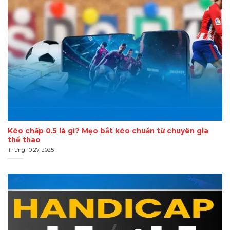
Kèo chấp 0.5 là gì? Mẹo bắt kèo chuẩn từ chuyên gia
thể thao
Tháng 10 27, 2025