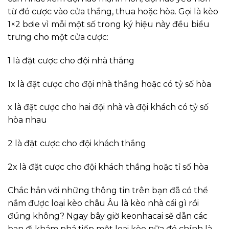
từ đó cược vào cửa thắng, thua hoặc hòa. Gọi là kèo
1×2 bơie vì mỗi một số trong ký hiệu này đều biểu
trưng cho một cửa cược:
1 là đặt cược cho đội nhà thắng
1x là đặt cược cho đội nhà thắng hoặc có tỷ số hòa
x là đặt cược cho hai đội nhà và đội khách có tỷ số
hòa nhau
2 là đặt cược cho đội khách thắng
2x là đặt cược cho đội khách thắng hoặc tỉ số hòa
Chắc hẳn với những thông tin trên bạn đã có thể
nắm được loại kèo châu Âu là kèo nhà cái gì rồi
đúng không? Ngay bây giờ keonhacai sẽ dẫn các
bạn đi khám phá tiếp một loại kèo nữa đó chính là