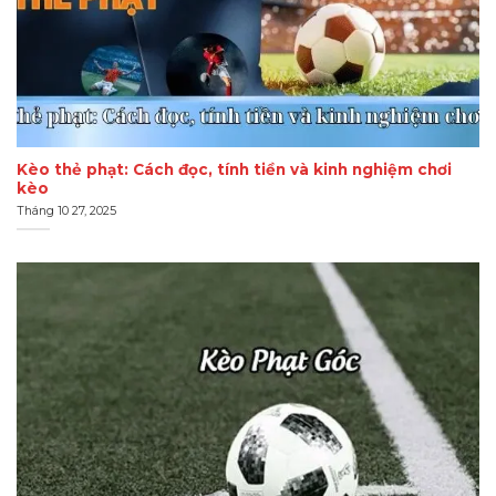
Kèo thẻ phạt: Cách đọc, tính tiền và kinh nghiệm chơi
kèo
Tháng 10 27, 2025