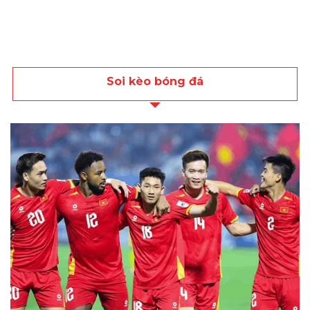
kuwin
Soi kèo bóng đá