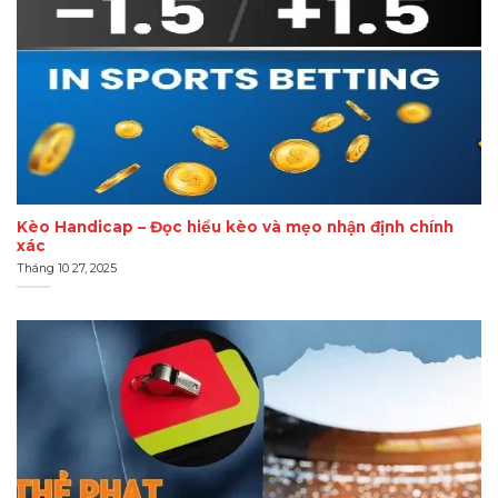
Kèo Handicap – Đọc hiểu kèo và mẹo nhận định chính
xác
Tháng 10 27, 2025