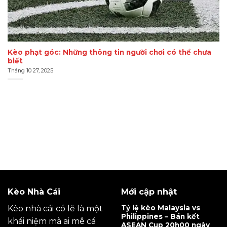
Kèo phạt góc: Những thông tin người chơi có thể chưa
biết
Tháng 10 27, 2025
Kèo Nhà Cái
Mới cập nhật
Tỷ lệ kèo Malaysia vs
Kèo nhà cái có lẽ là một
Philippines – Bán kết
khái niệm mà ai mê cá
ASEAN Cup 20h00 ngày