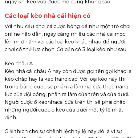
ngay khi kèo vừa được mở cũng không sao.
VĐQG BỒ ĐÀO NHA
Các loại kèo nhà cái hiện có
Estoril
-
FC Famalic
19:15
-
[10]
Với nhu cầu chơi cá cược bóng đá như một trò chơi
online hấp dẫn, ngày càng nhiều các nhà cái mọc
VĐQG ARGENTINA
lên như nấm với các loại kèo khác nhau để người
CA Rosario Central
-
22:30
-
[9]
chơi có thể lựa chọn. Cơ bản có 3 loại kèo như sau:
08/08
Independiente Rivadavia
-
-
[6]
00:45
Kèo châu Á
HẠNG 2 HÀ LAN
Kèo nhà cái châu Á hay còn được gọi tên gọi khác là
kèo chấp hay là kèo handicap. Với loại kèo này thì
Dordrecht
-
18:00
-
[10]
trong bảng cược sẽ phân ra làm hai cửa theo năng
Emmen
-
Roda JC
18:00
-
[14]
[8]
lực của đội bóng, phân ra làm cửa trên và cửa dưới.
Người cược ở keonhacai cửa trên thì sẽ phải chấp
FC Oss
-
NAC Breda
18:00
-
[16]
những người cược ở kèo cửa dưới một tỷ lệ nhất
VVV Venlo
-
18:00
-
[13]
định.
Vitesse Arnhem
-
RKC Waalwi
18:00
-
[15]
Giải thích cho sự chênh lệch tỷ lệ này đó là vì sự