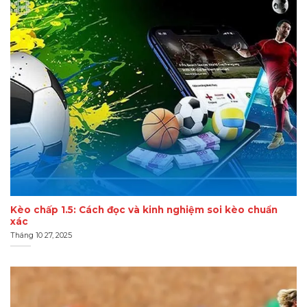
Kèo chấp 1.5: Cách đọc và kinh nghiệm soi kèo chuẩn
xác
Tháng 10 27, 2025