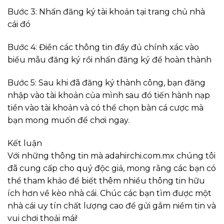
Bước 3: Nhấn đăng ký tài khoản tại trang chủ nhà
cái đó
Bước 4: Điền các thông tin đầy đủ chính xác vào
biểu mẫu đăng ký rồi nhấn đăng ký để hoàn thành
Bước 5: Sau khi đã đăng ký thành công, bạn đăng
nhập vào tài khoản của mình sau đó tiến hành nạp
tiền vào tài khoản và có thể chọn bàn cá cược mà
bạn mong muốn để chơi ngay.
Kết luận
Với những thông tin mà adahirchi.com.mx chúng tôi
đã cung cấp cho quý độc giả, mong rằng các bạn có
thể tham khảo để biết thêm nhiều thông tin hữu
ích hơn về kèo nhà cái. Chúc các bạn tìm được một
nhà cái uy tín chất lượng cao để gửi gắm niềm tin và
vui chơi thoải mái!