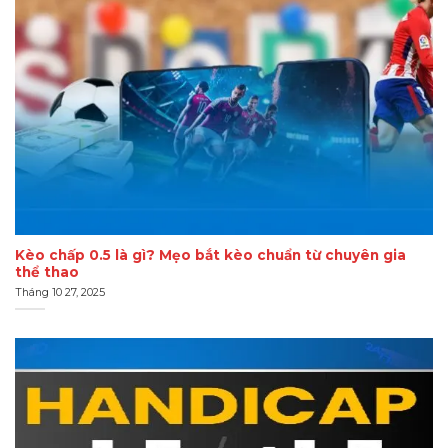
Ilves Tampere
-
IFK Marieh
15:00
-
[9]
AC Oulu
-
HJK Helsin
16:00
-
[4]
VĐQG NA UY
Ham-Kam
-
Aalesund 
15:00
-
[8]
Kristiansund BK
-
Molde
17:15
-
[15]
[5]
Loading more...
Kèo chấp 0.5 là gì? Mẹo bắt kèo chuẩn từ chuyên gia
thể thao
Tháng 10 27, 2025