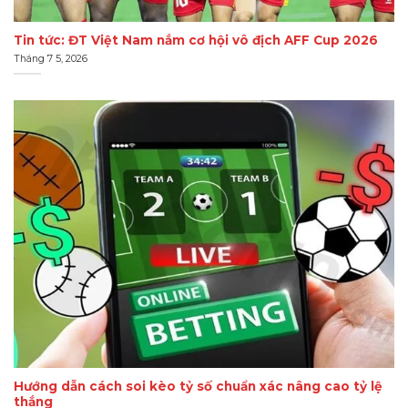
NETHERLANDS EREDIVISIE
Tin tức: ĐT Việt Nam nắm cơ hội vô địch AFF Cup 2026
Tháng 7 5, 2026
0
0
SC Heerenveen
-
11'
0
-
1
[11]
VĐQG LATVIA
1
2
Super Nova
-
FK Liepaja
90+5'
2
-
6
[6]
[
DANISH 4TH DIVISION
0
0
Kolding BK
-
Tarup Paaru
HT
0
-
0
SWEDEN DIVISION 2
2
3
Lindo FF
-
Fittja IF
90+9'
5
-
4
[9]
[8]
0
2
Helges
-
Bollstanas
HT
0
-
0
[14]
1
0
Nykopings BIS
-
IK Sleipner
HT
0
-
0
[3]
LITHUANIAN II LYGA
Hướng dẫn cách soi kèo tỷ số chuẩn xác nâng cao tỷ lệ
1
1
FK Neptunas Klaipeda II
-
FK Sirvena
HT
6
-
0
thắng