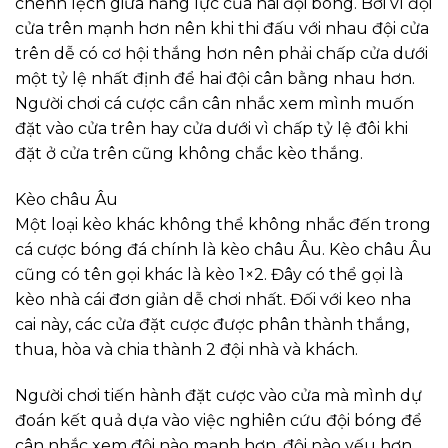
chênh lệch giữa năng lực của hai đội bóng. Bởi vì đội
cửa trên mạnh hơn nên khi thi đấu với nhau đội cửa
CZECH FOURTH DIVISION
trên dễ có cơ hội thắng hơn nên phải chấp cửa dưới
0
1
SK Zdirec Nad Doubravou
-
Sokol Taso
26'
0
-
1
một tỷ lệ nhất định để hai đội cân bằng nhau hơn.
Người chơi cá cược cần cân nhắc xem mình muốn
2
0
Kravare
-
Valasske Me
26'
0
-
1
đặt vào cửa trên hay cửa dưới vì chấp tỷ lệ đôi khi
0
1
Velka Bites
-
26'
1
-
0
đặt ở cửa trên cũng không chắc kèo thắng.
2
0
Kozlovice
-
Bzenec
26'
2
-
1
Kèo châu Âu
0
0
Tj Sokol Lanzhot
-
26'
0
-
1
Một loại kèo khác không thể không nhắc đến trong
cá cược bóng đá chính là kèo châu Âu. Kèo châu Âu
0
1
SSK Bilovec
-
Opava II
26'
3
-
0
cũng có tên gọi khác là kèo 1×2. Đây có thể gọi là
SWITZERLAND DIVISON 1 LEAGUE
kèo nhà cái đơn giản dễ chơi nhất. Đối với keo nha
cai này, các cửa đặt cược được phân thành thắng,
1
0
FC Amical Saint-Prex
-
Bellinzona
90+5'
4
-
3
[18]
[
thua, hòa và chia thành 2 đội nhà và khách.
GIAO HỮU
Người chơi tiến hành đặt cược vào cửa mà mình dự
0
1
Plymouth Argyle Women
-
90+4'
0
-
0
[2]
đoán kết quả dựa vào việc nghiên cứu đội bóng để
4
1
Peterborough Women
-
cân nhắc xem đội nào mạnh hơn, đội nào yếu hơn
90+4'
0
-
0