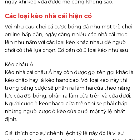
ngay khi kèo vừa được mở cũng không sao.
0
0
FC Differdange 03
-
US Rumela
HT
1
-
0
[10]
Các loại kèo nhà cái hiện có
0
1
F91 Dudelange
-
UNA Stras
HT
0
-
0
[14]
Với nhu cầu chơi cá cược bóng đá như một trò chơi
0
0
Etzella Ettelbruck
-
HT
1
-
1
[8]
online hấp dẫn, ngày càng nhiều các nhà cái mọc
lên như nấm với các loại kèo khác nhau để người
2
1
UN Kaerjeng 97
-
Hostert
HT
0
-
2
[15]
[11]
chơi có thể lựa chọn. Cơ bản có 3 loại kèo như sau:
1
2
Victoria Rosport
-
HT
1
-
4
[16]
Kèo châu Á
0
1
Walferdange
-
HT
0
-
0
[5]
Kèo nhà cái châu Á hay còn được gọi tên gọi khác là
kèo chấp hay là kèo handicap. Với loại kèo này thì
COLOMBIAN REGIONAL LEAGUE
trong bảng cược sẽ phân ra làm hai cửa theo năng
1
3
FC Leones Reserves
-
Dimelo Jar
80'
5
-
3
lực của đội bóng, phân ra làm cửa trên và cửa dưới.
Người cược ở keonhacai cửa trên thì sẽ phải chấp
ĐỨC 3. LIGA
những người cược ở kèo cửa dưới một tỷ lệ nhất
0
1
1. FC Saarbrücken
-
26'
0
-
2
[13]
định.
POLAND LIGA 3
Giải thích cho sự chênh lệch tỷ lệ này đó là vì sự
0
1
Lzs Justynow
-
LKS Lodz III
HT
2
-
4