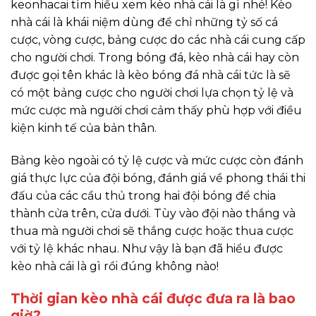
keonhacai tìm hiểu xem kèo nhà cái là gì nhé! Kèo
nhà cái là khái niệm dùng để chỉ những tỷ số cá
0
1
TSV 1881 Gau-Odernheim
-
Gonsenhei
68'
0
-
0
cược, vòng cược, bảng cược do các nhà cái cung cấp
0
0
Leher TS Bremerhaven
-
Eiche Horn
64'
0
-
0
cho người chơi. Trong bóng đá, kèo nhà cái hay còn
được gọi tên khác là kèo bóng đá nhà cái tức là sẽ
FINNISH WOMEN'S YKKONEN
có một bảng cược cho người chơi lựa chọn tỷ lệ và
2
1
Honka Espoo (W) Team B
-
GrIFK (W)
HT
1
-
3
mức cược mà người chơi cảm thấy phù hợp với điều
kiện kinh tế của bản thân.
POLAND WOMEN LEAGUE
0
0
UKS Staszkowka Jelna Women
-
HT
0
-
2
Bảng kèo ngoài có tỷ lệ cược và mức cược còn đánh
giá thực lực của đội bóng, đánh giá về phong thái thi
1
0
KKPK Medyk Konin Women
-
HT
8
-
1
đấu của các cầu thủ trong hai đội bóng để chia
RUSSIAN FIRST LEAGUE
thành cửa trên, cửa dưới. Tùy vào đội nào thắng và
thua mà người chơi sẽ thắng cược hoặc thua cược
0
1
KAMAZ Naberezhnye Chelny
-
HT
3
-
4
[17]
với tỷ lệ khác nhau. Như vậy là bạn đã hiểu được
GIẢI HẠNG 2 THỤY ĐIỂN
kèo nhà cái là gì rồi đúng không nào!
0
1
Hammarby TFF
-
FBK Karlst
HT
3
-
4
[2]
Thời gian kèo nhà cái được đưa ra là bao
1
0
Jonkopings Sodra IF
-
BK Olympi
HT
1
-
5
giờ?
[10]