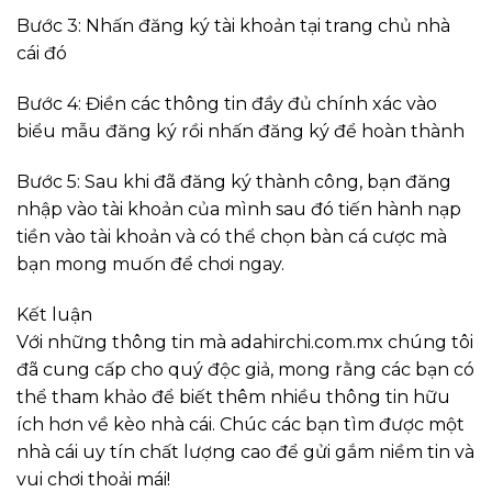
Bước 3: Nhấn đăng ký tài khoản tại trang chủ nhà
UKRAINIAN YOUTH TEAM CHAMPIONSHIP
cái đó
1
0
FC Livyi Bereh U21
-
90+2'
0
-
0
[10]
Bước 4: Điền các thông tin đầy đủ chính xác vào
RUS D3B
biểu mẫu đăng ký rồi nhấn đăng ký để hoàn thành
0
1
Dinamo-2 Makhachkala
-
Rubin Yalta
64'
1
-
1
[15]
Bước 5: Sau khi đã đăng ký thành công, bạn đăng
2
1
FK Orenburg-2
-
FC Izhevsk
62'
4
-
2
nhập vào tài khoản của mình sau đó tiến hành nạp
tiền vào tài khoản và có thể chọn bàn cá cược mà
0
0
FC Dinamo-Vologda
-
Torpedo Vl
HT
0
-
2
bạn mong muốn để chơi ngay.
0
1
Baltika-2 Kaliningrad
-
26'
1
-
0
Kết luận
NORWEGIAN 2.DIVISJON
Với những thông tin mà adahirchi.com.mx chúng tôi
1
0
Tromsdalen
-
Lorenskog
68'
0
-
0
[9]
đã cung cấp cho quý độc giả, mong rằng các bạn có
thể tham khảo để biết thêm nhiều thông tin hữu
FINNISH KANSALLINEN LIIGA
ích hơn về kèo nhà cái. Chúc các bạn tìm được một
0
1
EBK (W)
-
90+6'
4
-
7
nhà cái uy tín chất lượng cao để gửi gắm niềm tin và
vui chơi thoải mái!
SCOTTISH PREMIERSHIP