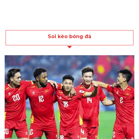
2
0
Heart of Midlothian F.C.
-
HT
kuwin
4
-
2
[10]
0
0
Motherwell F.C.
-
Falkirk
HT
2
-
0
[2]
[12]
AUSTRIAN LANDESLIGA
Soi kèo bóng đá
1
3
SK Pama
-
Neusiedl
45+11'
6
-
0
UZBEKISTAN PRO LEAGUE
1
1
Bukhara State University
-
FK Gazalke
HT
2
-
0
[12]
1
1
FC Kattaqorgon
-
QMU Jayx
26'
0
-
2
[3]
ROMANIAN LIGA II
3
0
Chindia Targoviste
-
Metaloglo
66'
11
-
1
[19]
URUGUAY SEGUNDA LEAGUE
2
0
CA River Plate Montevideo
-
Huracan FC
90+4'
7
-
4
0
0
CA Lito
-
Sud Americ
89'
7
-
6