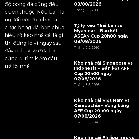
độ bóng đá cũng đều
08/08/2026
Tháng 8 5, 2026
quen thuộc. Nếu bạn là
người mới tập chơi cá
Tỷ lệ kèo Thái Lan vs
cược bóng đá, bạn chưa
Myanmar – Bán kết
hiểu rõ kèo nhà cái là gì,
ASEAN Cup 20h00 ngày
08/08/2026
thì đừng lo vì ngay sau
Tháng 8 5, 2026
đây rr-b.tv sẽ đưa bạn
cùng đi tìm kiếm câu
Kèo nhà cái Singapore vs
trả lời nhé!
Indonesia – Bán kết AFF
Cup 20h00 ngày
07/08/2026
Tháng 8 5, 2026
Kèo nhà cái Việt Nam vs
Campuchia – Vòng bảng
AFF Cup 20h00 ngày
07/08/2026
Tháng 8 5, 2026
Kèo nhà cái Philippines vs