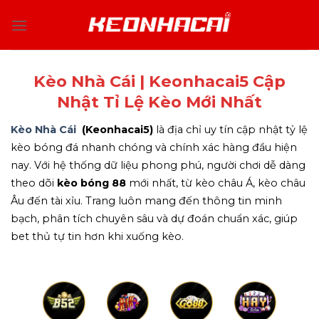
Bỏ
qua
nội
dung
Kèo Nhà Cái | Keonhacai5 Cập
Nhật Tỉ Lệ Kèo Mới Nhất
Kèo Nhà Cái
(Keonhacai5)
là địa chỉ uy tín cập nhật tỷ lệ
kèo bóng đá nhanh chóng và chính xác hàng đầu hiện
nay. Với hệ thống dữ liệu phong phú, người chơi dễ dàng
theo dõi
kèo bóng 88
mới nhất, từ kèo châu Á, kèo châu
Âu đến tài xỉu. Trang luôn mang đến thông tin minh
bạch, phân tích chuyên sâu và dự đoán chuẩn xác, giúp
bet thủ tự tin hơn khi xuống kèo.