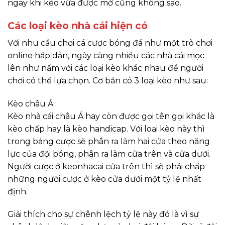
ngay khi kèo vừa được mở cũng không sao.
Các loại kèo nhà cái hiện có
Với nhu cầu chơi cá cược bóng đá như một trò chơi
online hấp dẫn, ngày càng nhiều các nhà cái mọc
lên như nấm với các loại kèo khác nhau để người
chơi có thể lựa chọn. Cơ bản có 3 loại kèo như sau:
Kèo châu Á
Kèo nhà cái châu Á hay còn được gọi tên gọi khác là
kèo chấp hay là kèo handicap. Với loại kèo này thì
trong bảng cược sẽ phân ra làm hai cửa theo năng
lực của đội bóng, phân ra làm cửa trên và cửa dưới.
Người cược ở keonhacai cửa trên thì sẽ phải chấp
những người cược ở kèo cửa dưới một tỷ lệ nhất
định.
Giải thích cho sự chênh lệch tỷ lệ này đó là vì sự