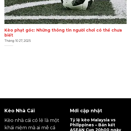
Kèo phạt góc: Những thông tin người chơi có thể chưa
biết
Tháng 10 27, 2025
Kèo Nhà Cái
Mới cập nhật
Tỷ lệ kèo Malaysia vs
Kèo nhà cái có lẽ là một
Philippines – Bán kết
khái niệm mà ai mê cá
ASEAN Cup 20h00 ngày