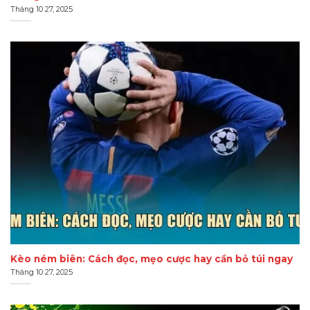
Tháng 10 27, 2025
Kèo ném biên: Cách đọc, mẹo cược hay cần bỏ túi ngay
Tháng 10 27, 2025