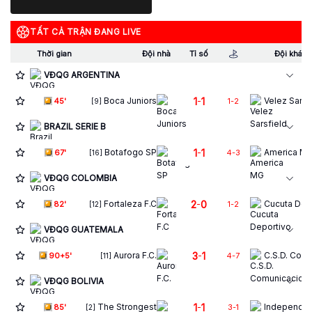
TẤT CẢ TRẬN ĐANG LIVE
Thời gian
Đội nhà
Tỉ số
Đội khách
VĐQG ARGENTINA
1
1
Boca Juniors
-
Velez Sarsf
45'
1
-
2
[9]
BRAZIL SERIE B
1
1
Botafogo SP
-
America M
67'
4
-
3
[16]
VĐQG COLOMBIA
2
0
Fortaleza F.C
-
82'
1
-
2
[12]
VĐQG GUATEMALA
3
1
Aurora F.C.
-
90+5'
4
-
7
[11]
VĐQG BOLIVIA
1
1
The Strongest
-
85'
3
-
1
[2]