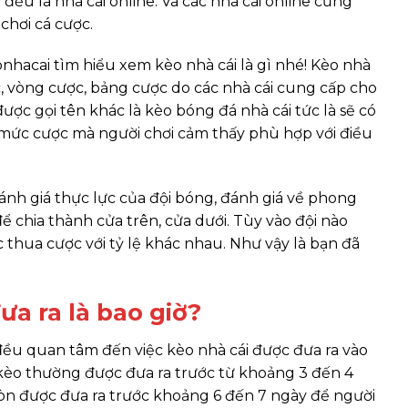
ều là nhà cái online. Và các nhà cái online cũng
chơi cá cược.
D KVENNA
0
0
 Women
-
Trottur Reykjavik Women
0
-
3
-
-
eonhacai tìm hiểu xem kèo nhà cái là gì nhé! Kèo nhà
[7]
c, vòng cược, bảng cược do các nhà cái cung cấp cho
U19
ược gọi tên khác là kèo bóng đá nhà cái tức là sẽ có
3
0
g U19
-
Ullern 2 U19
9
-
0
-
-
 mức cược mà người chơi cảm thấy phù hợp với điều
1
1
ánh giá thực lực của đội bóng, đánh giá về phong
ir U19
-
Stjarnan Skinandi U19
2
-
2
-
-
để chia thành cửa trên, cửa dưới. Tùy vào đội nào
ION 1
 thua cược với tỷ lệ khác nhau. Như vậy là bạn đã
0
2
avn 2
-
B36 Torshavn II
9
-
7
-
-
ưa ra là bao giờ?
0
1
Flamengo FBC (W)
-
Alianza Lima(w)
0
-
3
-
-
[1]
đều quan tâm đến việc kèo nhà cái được đưa ra vào
 kèo thường được đưa ra trước từ khoảng 3 đến 4
còn được đưa ra trước khoảng 6 đến 7 ngày để người
1
0
Atletico Goianiense U20
-
Trindade AC U20
3
-
0
-
-