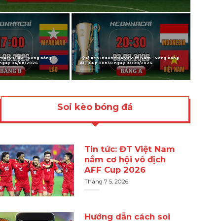
-
-
-
-
-
-
-
-
mar vs Lào – Vòng bảng
Tỷ lệ kèo Indonesia vs Việt Nam – Vòng bảng
ngày 04/08/2026
AFF Cup 20h30 ngày 03/08/2026
-
-
-
-
-
-
-
-
Soi kèo bóng đá
-
-
-
-
Tin tức: ĐT Việt Nam
nắm cơ hội vô địch
-
-
-
-
AFF Cup 2026
Tháng 7 5, 2026
-
-
-
-
Hướng dẫn cách soi
-
-
-
-