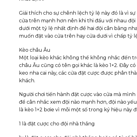
Juve S
H2
[7]
Giải thích cho sự chênh lệch tỷ lệ này đó là vì sự
cửa trên mạnh hơn nên khi thi đấu với nhau đội
Lorca Deporti
H2
[10]
dưới một tỷ lệ nhất định để hai đội cân bằng n
Dos Her
H2
[2]
muốn đặt vào cửa trên hay cửa dưới vì chấp tỷ l
CD Vill
H2
Kèo châu Âu
COLOMBIAN TORNEO
Một loại kèo khác không thể không nhắc đến tr
châu Âu cũng có tên gọi khác là kèo 1×2. Đây có t
Real Soacha Cundi
38'
[11]
keo nha cai này, các cửa đặt cược được phân thà
CÁC TRẬN SẮP DIỄN R
khách.
VĐQG ARGENTINA
Người chơi tiến hành đặt cược vào cửa mà mình
Club Atlético 
22:00
[14]
để cân nhắc xem đội nào mạnh hơn, đội nào yếu 
là kèo 1×2 bơie vì mỗi một số trong ký hiệu này
VĐQG BOLIVIA
Blo
23:30
[7]
1 là đặt cược cho đội nhà thắng
MEXICO LIGA DE EXP