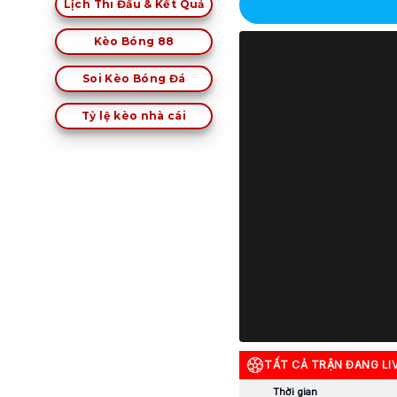
Lịch Thi Đấu & Kết Quả
Kèo Bóng 88
Soi Kèo Bóng Đá
Tỷ lệ kèo nhà cái
TẤT CẢ TRẬN ĐANG LI
Thời gian