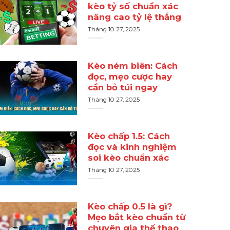
kèo tỷ số chuẩn xác
nâng cao tỷ lệ thắng
Tháng 10 27, 2025
-
-
-
-
Kèo ném biên: Cách
-
-
-
-
đọc, mẹo cược hay
cần bỏ túi ngay
Tháng 10 27, 2025
-
-
-
-
Kèo chấp 1.5: Cách
đọc và kinh nghiệm
-
-
-
-
soi kèo chuẩn xác
Tháng 10 27, 2025
-
-
-
-
Kèo chấp 0.5 là gì?
Mẹo bắt kèo chuẩn từ
-
-
-
-
chuyên gia thể thao