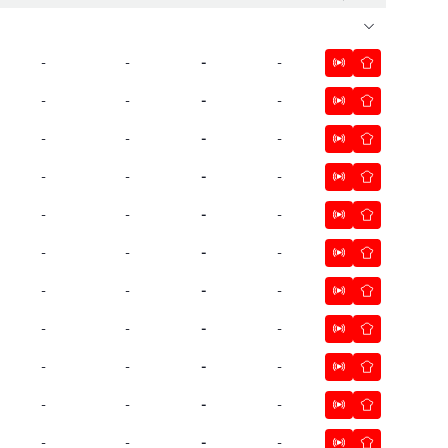
-
-
-
-
-
-
-
-
-
-
-
-
-
-
-
-
-
-
-
-
-
-
-
-
-
-
-
-
-
-
-
-
-
-
-
-
-
-
-
-
-
-
-
-