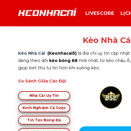
Bỏ
qua
LIVESCORE
LỊC
nội
dung
Kèo Nhà Cái
Kèo Nhà Cái
(Keonhacai5)
là địa chỉ uy tín cập nh
dàng theo dõi
kèo bóng 88
mới nhất, từ kèo châu Á,
giúp bet thủ tự tin hơn khi xuống kèo.
So Sánh Giữa Các Đội
Nhà Cái Uy Tín
Kinh Nghiệm Cá Cược
Tin Tức Bóng Đá