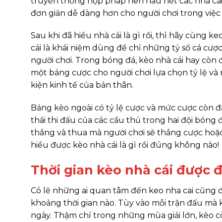
truyền thống hợp pháp nên hầu hết các nhà cái đ
đơn giản dễ dàng hơn cho người chơi trong việc 
SWEDEN DIVISION 2
Sau khi đã hiểu nhà cái là gì rồi, thì hãy cùng k
Oster
71'
[7]
cái là khái niệm dùng để chỉ những tỷ số cá cượ
Kungsangen
HT
[12]
người chơi. Trong bóng đá, kèo nhà cái hay còn đ
một bảng cược cho người chơi lựa chọn tỷ lệ và
Galtabac
HT
kiện kinh tế của bản thân.
Ska
HT
[2]
Bảng kèo ngoài có tỷ lệ cược và mức cược còn đ
Astor
29'
[3]
thái thi đấu của các cầu thủ trong hai đội bóng 
Rappe
29'
[13]
thắng và thua mà người chơi sẽ thắng cược hoặc
hiểu được kèo nhà cái là gì rồi đúng không nào!
THỤY ĐIỂN ALLSVEN
Thời gian kèo nhà cái được đ
AIK Solna W
HT
[4]
Vaxjo 
HT
[11]
Có lẽ những ai quan tâm đến keo nha cai cũng 
khoảng thời gian nào. Tùy vào mỗi trận đấu mà
SWEDEN ELITETTAN
ngày. Thậm chí trong những mùa giải lớn, kèo 