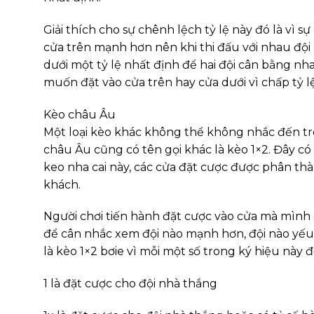
SV Glog
HT
[2]
Giải thích cho sự chênh lệch tỷ lệ này đó là vì sự
cửa trên mạnh hơn nên khi thi đấu với nhau đội
SC Mann
HT
[8]
dưới một tỷ lệ nhất định để hai đội cân bằng n
Par
HT
[1]
muốn đặt vào cửa trên hay cửa dưới vì chấp tỷ l
Deutschlandsber
HT
[9]
Kèo châu Âu
Một loại kèo khác không thể không nhắc đến tr
L
HT
[12]
châu Âu cũng có tên gọi khác là kèo 1×2. Đây có t
SV Till
HT
[6]
keo nha cai này, các cửa đặt cược được phân thà
khách.
SC Glei
H2
[10]
VST Volkerm
HT
[16]
Người chơi tiến hành đặt cược vào cửa mà mình
để cân nhắc xem đội nào mạnh hơn, đội nào yếu 
SV R
HT
[4]
là kèo 1×2 bơie vì mỗi một số trong ký hiệu này
Union G
HT
[12]
1 là đặt cược cho đội nhà thắng
FC Pinzgau Saal
HT
[10]