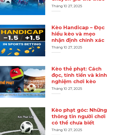
0.77
0.87
0.92
2.75
Tháng 10 27, 2025
0.77
0.82
0.97
1.75
Kèo Handicap – Đọc
hiểu kèo và mẹo
nhận định chính xác
0.9
0.82
0.97
3.75
Tháng 10 27, 2025
0.95
0.80
1.00
2.50
Kèo thẻ phạt: Cách
đọc, tính tiền và kinh
0.95
0.75
1.05
3.75
nghiệm chơi kèo
Tháng 10 27, 2025
0.67
1.07
0.72
4
Kèo phạt góc: Những
0.95
0.87
0.92
1.75
thông tin người chơi
có thể chưa biết
Tháng 10 27, 2025
-
-
-
-