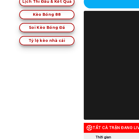
Lịch Thi Đấu & Kết Quả
Kèo Bóng 88
Soi Kèo Bóng Đá
Tỷ lệ kèo nhà cái
TẤT CẢ TRẬN ĐANG LI
Thời gian