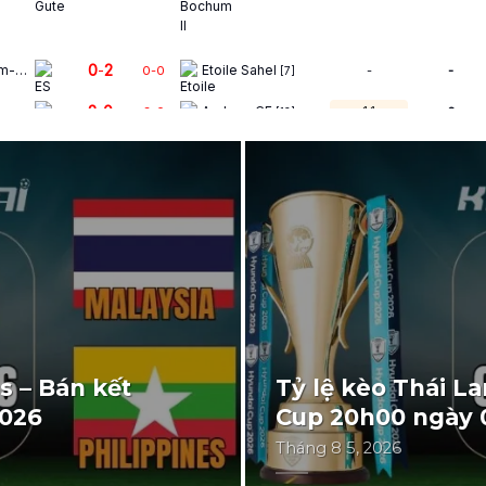
0
2
sse
-
Etoile Sahel
0
-
0
-
-
[7]
2
0
uesca
-
Andorra CF
1.1
3
-
0
0
[13]
2
1
ona FC
-
Sabadell
1.25
2
-
1
0.25
2
0
Women
-
Charlton Women
0
-
0
-
-
0
0
ié SAD
-
Eldense
0.85
0
-
0
0.00
2
0
ganes
-
Merida AD
0.85
3
-
0
0.00
[10]
1
1
ulham
-
Crystal Palace
0.80
7
-
2
0.00
[15]
0
0
a Women
-
Sporting Gijon Women
0
-
0
-
-
s – Bán kết
Tỷ lệ kèo Thái L
2
1
Ceuta
-
Malaga
0.82
3
-
0
-0.25
2026
Cup 20h00 ngày 
3
1
men
-
Villarreal Women
0.85
1
-
0
0.50
Tháng 8 5, 2026
0
0
Women
-
Real Sociedad II Women
0.87
0
-
0
0.5