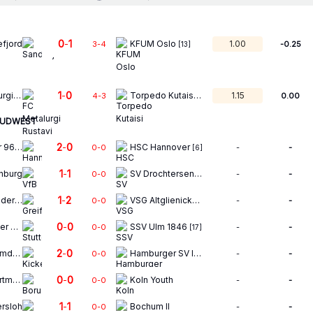
0
1
fjord
-
KFUM Oslo
1.00
3
-
4
-0.25
[13]
1
0
ustavi
-
Torpedo Kutaisi
1.15
4
-
3
0.00
[4]
SUDWEST
2
0
6 Am
-
HSC Hannover
0
-
0
-
-
[6]
1
1
nburg
-
SV Drochtersen/Assel
0
-
0
-
-
[5]
1
2
er FC
-
VSG Altglienicke
0
-
0
-
-
[14]
0
0
ckers
-
SSV Ulm 1846
0
-
0
-
-
[17]
2
0
mden
-
Hamburger SV II
0
-
0
-
-
[13]
0
0
Borussia Dortmund II
-
Koln Youth
0
-
0
-
-
1
1
ersloh
-
Bochum II
0
-
0
-
-