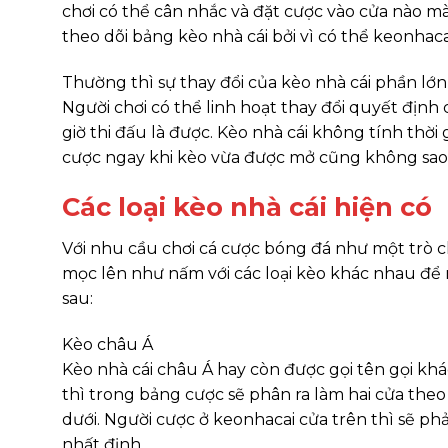
Jitex DFF W
HT
[9]
chơi có thể cân nhắc và đặt cược vào cửa nào m
theo dõi bảng kèo nhà cái bởi vì có thể keonhaca
DANISH SUPERLIGA
Sonder
HT
[12]
Thường thì sự thay đổi của kèo nhà cái phần lớn 
Người chơi có thể linh hoạt thay đổi quyết định 
DANISH 2ND DIVISIO
giờ thi đấu là được. Kèo nhà cái không tính thời
Middelfart Bold
73'
[1]
cược ngay khi kèo vừa được mở cũng không sao
Boldklubben af
HT
[2]
Các loại kèo nhà cái hiện có
AUSTRIAN BUNDESLI
Với nhu cầu chơi cá cược bóng đá như một trò c
Rheindorf A
29'
[10]
mọc lên như nấm với các loại kèo khác nhau để n
sau:
AUSTRIAN 2.LIGA
FC Lie
69'
[2]
Kèo châu Á
Kèo nhà cái châu Á hay còn được gọi tên gọi khác
SKN St.
75'
[11]
thì trong bảng cược sẽ phân ra làm hai cửa theo
HẠNG 3 ÁO
dưới. Người cược ở keonhacai cửa trên thì sẽ ph
nhất định.
SVG Reic
86'