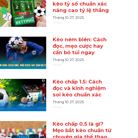
kèo tỷ số chuẩn xác
nâng cao tỷ lệ thắng
Tháng 10 27, 2025
-
-
-
-
0.90
0.95
0.85
2.50
Kèo ném biên: Cách
đọc, mẹo cược hay
0.95
0.85
0.95
1.75
cần bỏ túi ngay
0.80
0.9
0.9
2.75
Tháng 10 27, 2025
0.97
0.92
0.87
2.5
0.85
0.85
0.95
Kèo chấp 1.5: Cách
3.25
đọc và kinh nghiệm
soi kèo chuẩn xác
Tháng 10 27, 2025
0.85
0.80
1.00
1.50
0.85
0.85
0.95
3.50
Kèo chấp 0.5 là gì?
Mẹo bắt kèo chuẩn từ
chuyên gia thể thao