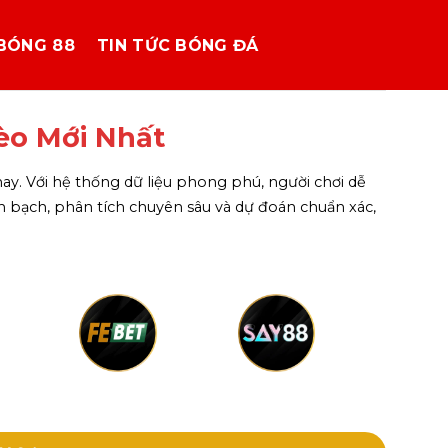
BÓNG 88
TIN TỨC BÓNG ĐÁ
Kèo Mới Nhất
nay. Với hệ thống dữ liệu phong phú, người chơi dễ
h bạch, phân tích chuyên sâu và dự đoán chuẩn xác,