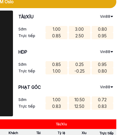
M Oslo
TÀI/XỈU
Vin88
1.00
3.00
0.80
Sớm
0.85
2.50
0.95
Trực tiếp
HDP
Vin88
0.85
0.25
0.95
Sớm
1.00
-0.25
0.80
Trực tiếp
PHẠT GÓC
Vin88
1.00
10.50
0.72
Sớm
0.83
12.50
0.83
Trực tiếp
Tài/Xỉu
Trực tiếp
Khách
Tài
Tỷ lệ
Xỉu