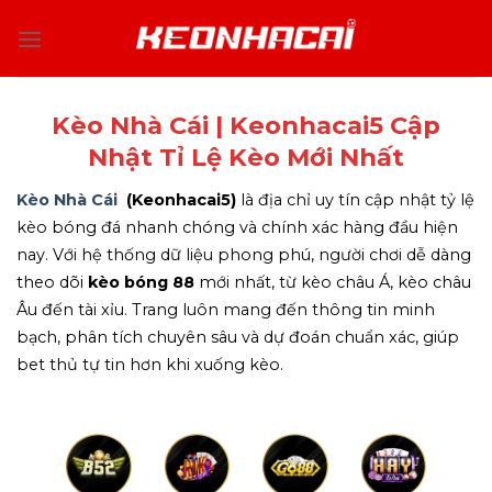
Bỏ
qua
nội
dung
Kèo Nhà Cái | Keonhacai5 Cập
Nhật Tỉ Lệ Kèo Mới Nhất
Kèo Nhà Cái
(Keonhacai5)
là địa chỉ uy tín cập nhật tỷ lệ
kèo bóng đá nhanh chóng và chính xác hàng đầu hiện
nay. Với hệ thống dữ liệu phong phú, người chơi dễ dàng
theo dõi
kèo bóng 88
mới nhất, từ kèo châu Á, kèo châu
Âu đến tài xỉu. Trang luôn mang đến thông tin minh
bạch, phân tích chuyên sâu và dự đoán chuẩn xác, giúp
bet thủ tự tin hơn khi xuống kèo.