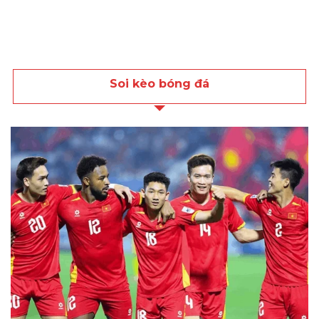
kuwin
Soi kèo bóng đá