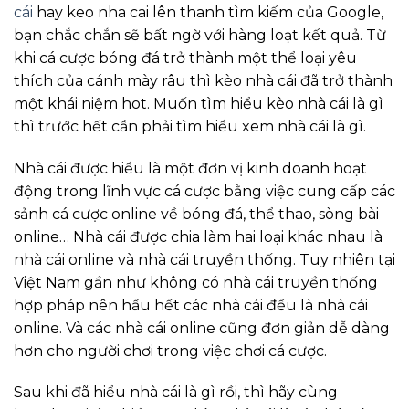
cái
hay keo nha cai lên thanh tìm kiếm của Google,
Inter Turku
-
Vaduz
15:00
-
[2]
[10]
bạn chắc chắn sẽ bất ngờ với hàng loạt kết quả. Từ
khi cá cược bóng đá trở thành một thể loại yêu
HJK Helsinki
-
16:00
-
[4]
thích của cánh mày râu thì kèo nhà cái đã trở thành
FK Jablonec
-
16:00
-
[2]
một khái niệm hot. Muốn tìm hiểu kèo nhà cái là gì
thì trước hết cần phải tìm hiểu xem nhà cái là gì.
FC Noah
-
FC Sion
16:00
-
[2]
[5]
Paide Linnameeskond
-
SK Rapid W
16:00
-
Nhà cái được hiểu là một đơn vị kinh doanh hoạt
[4]
động trong lĩnh vực cá cược bằng việc cung cấp các
CFR Cluj
-
Tromso IL
16:30
-
[12]
[
sảnh cá cược online về bóng đá, thể thao, sòng bài
Debreceni VSC
-
online… Nhà cái được chia làm hai loại khác nhau là
17:00
-
[12]
nhà cái online và nhà cái truyền thống. Tuy nhiên tại
Dynamo Kyiv
-
Qarabag
17:00
-
[9]
[2]
Việt Nam gần như không có nhà cái truyền thống
hợp pháp nên hầu hết các nhà cái đều là nhà cái
Inter Club d'Escaldes
-
17:00
-
[2]
online. Và các nhà cái online cũng đơn giản dễ dàng
IFK Goteborg
-
KAA Gent
17:00
-
[13]
[4
hơn cho người chơi trong việc chơi cá cược.
Rakow Czestochowa
-
Hammarby
17:00
-
[17]
Sau khi đã hiểu nhà cái là gì rồi, thì hãy cùng
Riga FC
-
Győri ETO 
17:00
-
[2]