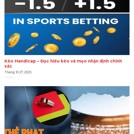
Kèo Handicap – Đọc hiểu kèo và mẹo nhận định chính
xác
Tháng 10 27, 2025