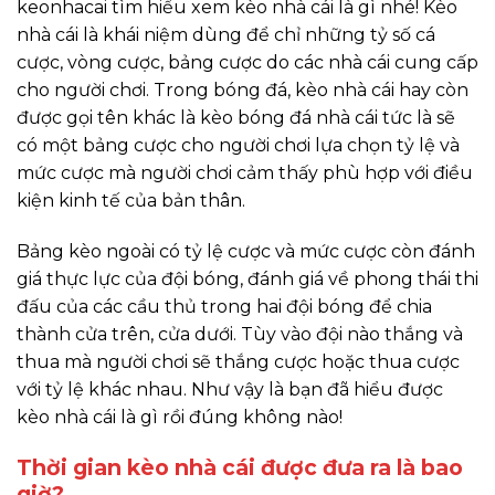
keonhacai tìm hiểu xem kèo nhà cái là gì nhé! Kèo
nhà cái là khái niệm dùng để chỉ những tỷ số cá
Sheriff Tiraspol
-
St. Gallen
17:00
-
[1]
[3
cược, vòng cược, bảng cược do các nhà cái cung cấp
FK Zalgiris Vilnius
-
Hajduk Spli
17:00
-
[3]
cho người chơi. Trong bóng đá, kèo nhà cái hay còn
được gọi tên khác là kèo bóng đá nhà cái tức là sẽ
Beitar Jerusalem
-
Austria Vie
17:30
-
[2]
có một bảng cược cho người chơi lựa chọn tỷ lệ và
AFC Ajax
-
Shelbourn
18:00
-
[5]
mức cược mà người chơi cảm thấy phù hợp với điều
kiện kinh tế của bản thân.
Hapoel Tel Aviv
-
GKS Katow
18:00
-
[3]
Bảng kèo ngoài có tỷ lệ cược và mức cược còn đánh
FC Twente Enschede
-
18:00
-
[4]
giá thực lực của đội bóng, đánh giá về phong thái thi
Borac Banja Luka
-
18:30
-
[1]
đấu của các cầu thủ trong hai đội bóng để chia
thành cửa trên, cửa dưới. Tùy vào đội nào thắng và
Sporting Braga
-
Dinamo Mi
18:30
-
[4]
thua mà người chơi sẽ thắng cược hoặc thua cược
Lugano
-
NSI Runavi
18:30
-
[2]
với tỷ lệ khác nhau. Như vậy là bạn đã hiểu được
kèo nhà cái là gì rồi đúng không nào!
Valur Reykjavik
-
Nordsjaell
18:30
-
[6]
Bohemians
-
Midtjylland
18:45
-
Thời gian kèo nhà cái được đưa ra là bao
[3]
giờ?