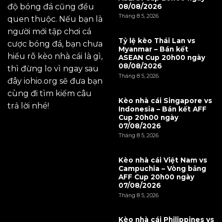
độ bóng đá cũng đều
08/08/2026
Tháng 8 5, 2026
quen thuộc. Nếu bạn là
người mới tập chơi cá
Tỷ lệ kèo Thái Lan vs
cược bóng đá, bạn chưa
Myanmar – Bán kết
hiểu rõ kèo nhà cái là gì,
ASEAN Cup 20h00 ngày
08/08/2026
thì đừng lo vì ngay sau
Tháng 8 5, 2026
đây iohio.org sẽ đưa bạn
cùng đi tìm kiếm câu
Kèo nhà cái Singapore vs
trả lời nhé!
Indonesia – Bán kết AFF
Cup 20h00 ngày
07/08/2026
Tháng 8 5, 2026
Kèo nhà cái Việt Nam vs
Campuchia – Vòng bảng
AFF Cup 20h00 ngày
07/08/2026
Tháng 8 5, 2026
Kèo nhà cái Philippines vs