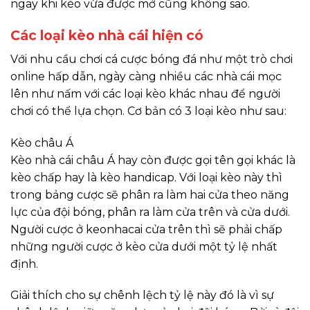
ngay khi kèo vừa được mở cũng không sao.
PAOK Saloniki
-
Anderlecht
17:45
-
[3]
Các loại kèo nhà cái hiện có
Thun
-
18:00
-
[8]
Với nhu cầu chơi cá cược bóng đá như một trò chơi
Benfica
-
19:00
-
[3]
online hấp dẫn, ngày càng nhiều các nhà cái mọc
VĐQG ARGENTINA
lên như nấm với các loại kèo khác nhau để người
chơi có thể lựa chọn. Cơ bản có 3 loại kèo như sau:
Club Atlético Unión
-
22:00
-
[14]
VĐQG BOLIVIA
Kèo châu Á
Kèo nhà cái châu Á hay còn được gọi tên gọi khác là
Universitario De Vinto
-
Real Potos
19:00
-
[15]
kèo chấp hay là kèo handicap. Với loại kèo này thì
Blooming
-
Always Re
23:30
-
[7]
trong bảng cược sẽ phân ra làm hai cửa theo năng
lực của đội bóng, phân ra làm cửa trên và cửa dưới.
MEXICO LIGA DE EXPANSION MX
Người cược ở keonhacai cửa trên thì sẽ phải chấp
Tlaxcala FC
-
22:00
-
[15]
những người cược ở kèo cửa dưới một tỷ lệ nhất
định.
07/08
Club Deportivo Dorados de Sinaloa
-
-
[8]
01:00
07/08
Giải thích cho sự chênh lệch tỷ lệ này đó là vì sự
Leones Negros de la U. de G.
-
-
[1]
01:00