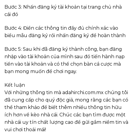
Bước 3: Nhấn đăng ký tài khoản tại trang chủ nhà
cái đó
Bước 4: Điền các thông tin đầy đủ chính xác vào
biểu mẫu đăng ký rồi nhấn đăng ký để hoàn thành
Bước 5: Sau khi đã đăng ký thành công, bạn đăng
nhập vào tài khoản của mình sau đó tiến hành nạp
tiền vào tài khoản và có thể chọn bàn cá cược mà
bạn mong muốn để chơi ngay.
Kết luận
Với những thông tin mà adahirchi.com.mx chúng tôi
đã cung cấp cho quý độc giả, mong rằng các bạn có
thể tham khảo để biết thêm nhiều thông tin hữu
ích hơn về kèo nhà cái. Chúc các bạn tìm được một
nhà cái uy tín chất lượng cao để gửi gắm niềm tin và
vui chơi thoải mái!