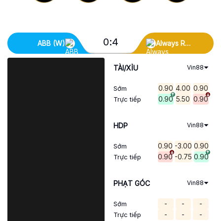
0
:
4
ABB (W)
Always Ready Women
TÀI/XỈU
Vin88
0.90
4.00
0.90
Sớm
0.90
5.50
0.90
Trực tiếp
HDP
Vin88
0.90
-3.00
0.90
Sớm
0.90
-0.75
0.90
Trực tiếp
PHẠT GÓC
Vin88
Sớm
-
-
-
Trực tiếp
-
-
-