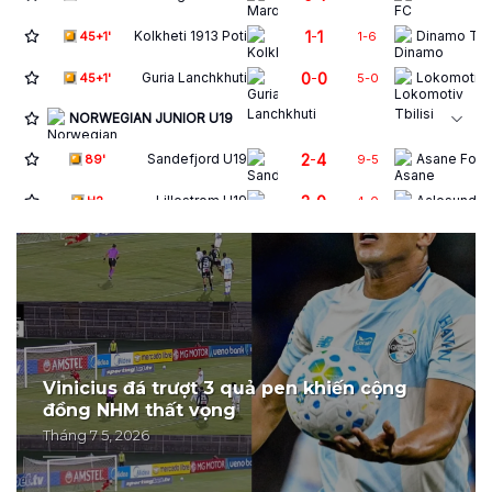
1
1
Kolkheti 1913 Poti
-
Dinamo Tbili
45+1'
1
-
6
0
0
Guria Lanchkhuti
-
Lokomotiv T
45+1'
5
-
0
NORWEGIAN JUNIOR U19
2
4
Sandefjord U19
-
89'
9
-
5
3
0
Lillestrom U19
-
Aalesund F
H2
4
-
0
0
0
Stabaek U19
-
Fredrikstad
45+1'
3
-
0
MOZAMBIQUE CHAMPIONSHIP
0
0
Ferroviario Maputo
-
HT
1
-
2
1
1
Vilankulo FC
-
Ferroviario 
H2
0
-
0
Vinicius đá trượt 3 quả pen khiến cộng
CÚP TỔNG THỐNG INDONESIA
đồng NHM thất vọng
Tháng 7 5, 2026
1
1
Persib Bandung
-
45+1'
3
-
2
[1]
SUPER 8