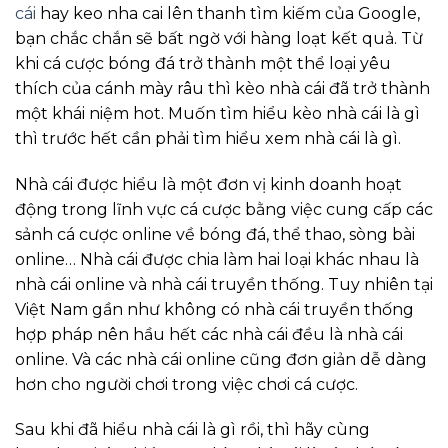
cái
hay keo nha cai lên thanh tìm kiếm của Google,
VĐQG BỒ ĐÀO NHA
bạn chắc chắn sẽ bất ngờ với hàng loạt kết quả. Từ
khi cá cược bóng đá trở thành một thể loại yêu
FC Porto
-
Alverca
17:00
-
[7]
[12]
thích của cánh mày râu thì kèo nhà cái đã trở thành
Benfica
-
Viseu
một khái niệm hot. Muốn tìm hiểu kèo nhà cái là gì
19:30
-
[8]
[16]
thì trước hết cần phải tìm hiểu xem nhà cái là gì.
Gil Vicente
-
Rio Ave
19:30
-
[10]
[13]
Nhà cái được hiểu là một đơn vị kinh doanh hoạt
Moreirense
-
19:30
-
[11]
động trong lĩnh vực cá cược bằng việc cung cấp các
VĐQG ARGENTINA
sảnh cá cược online về bóng đá, thể thao, sòng bài
online… Nhà cái được chia làm hai loại khác nhau là
CA San Lorenzo
-
CA Huraca
18:00
-
[13]
nhà cái online và nhà cái truyền thống. Tuy nhiên tại
Defensa Y Justicia
-
20:45
-
[9]
Việt Nam gần như không có nhà cái truyền thống
hợp pháp nên hầu hết các nhà cái đều là nhà cái
Gimnasia La Plata
-
20:45
-
[6]
online. Và các nhà cái online cũng đơn giản dễ dàng
Argentinos Juniors
-
23:15
-
[1]
hơn cho người chơi trong việc chơi cá cược.
HẠNG 2 HÀ LAN
Sau khi đã hiểu nhà cái là gì rồi, thì hãy cùng