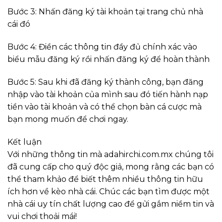
Bước 3: Nhấn đăng ký tài khoản tại trang chủ nhà
cái đó
Bước 4: Điền các thông tin đầy đủ chính xác vào
biểu mẫu đăng ký rồi nhấn đăng ký để hoàn thành
Bước 5: Sau khi đã đăng ký thành công, bạn đăng
nhập vào tài khoản của mình sau đó tiến hành nạp
tiền vào tài khoản và có thể chọn bàn cá cược mà
bạn mong muốn để chơi ngay.
Kết luận
Với những thông tin mà adahirchi.com.mx chúng tôi
đã cung cấp cho quý độc giả, mong rằng các bạn có
thể tham khảo để biết thêm nhiều thông tin hữu
ích hơn về kèo nhà cái. Chúc các bạn tìm được một
nhà cái uy tín chất lượng cao để gửi gắm niềm tin và
vui chơi thoải mái!