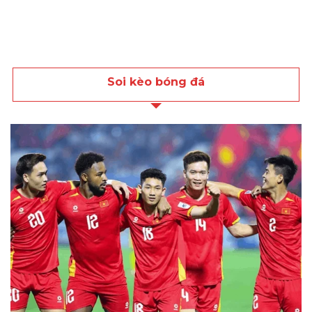
kuwin
Soi kèo bóng đá