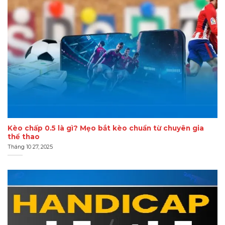
Kèo chấp 0.5 là gì? Mẹo bắt kèo chuẩn từ chuyên gia
thể thao
Tháng 10 27, 2025