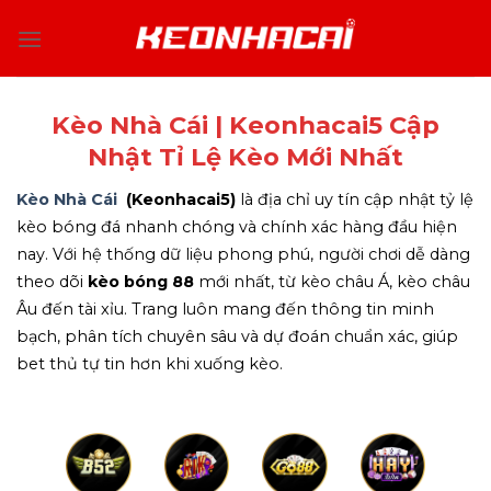
Bỏ
qua
nội
dung
Kèo Nhà Cái | Keonhacai5 Cập
Nhật Tỉ Lệ Kèo Mới Nhất
Kèo Nhà Cái
(Keonhacai5)
là địa chỉ uy tín cập nhật tỷ lệ
kèo bóng đá nhanh chóng và chính xác hàng đầu hiện
nay. Với hệ thống dữ liệu phong phú, người chơi dễ dàng
theo dõi
kèo bóng 88
mới nhất, từ kèo châu Á, kèo châu
Âu đến tài xỉu. Trang luôn mang đến thông tin minh
bạch, phân tích chuyên sâu và dự đoán chuẩn xác, giúp
bet thủ tự tin hơn khi xuống kèo.