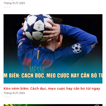
Tháng 10 27, 2025
Kèo ném biên: Cách đọc, mẹo cược hay cần bỏ túi ngay
Tháng 10 27, 2025