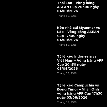
Thái Lan – Vòng bảng
ASEAN Cup 20h00 ngày
04/08/2026
Tháng 8 3, 2026
Kèo nhà cái Myanmar vs
Lào – Vòng bảng ASEAN
Cup 17h00 ngày
04/08/2026
Tháng 8 3, 2026
Tỷ lệ kèo Indonesia vs
Việt Nam – Vòng bảng AFF
Cup 20h30 ngày
03/08/2026
Tháng 8 2, 2026
Tỷ lệ kèo Campuchia vs
Đông Timor – Nhận định
vòng bảng AFF Cup 17h30
ngày 03/08/2026
Tháng 8 2, 2026