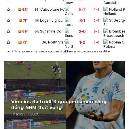
5
2
Caboolture FC
-
66'
4
-
4
[6]
3
1
Logan Lightning
-
71'
2
-
4
[9]
2
0
Sunshine Coast Wanderers FC
-
69'
8
-
3
[4]
1
0
North Star
-
Robina Cit
72'
5
-
6
[10]
AUSTRALIA NEW SOUTH WALES WOMEN'S LEAGUE
1
1
Apia L Tigers Women
-
41'
1
-
0
[4]
0
0
Manly Utd Women
-
31'
3
-
0
[6]
QLD D2
0
0
Caloundra
-
Virginia Un
45+1'
0
-
0
[6]
Vinicius đá trượt 3 quả pen khiến cộng
1
2
Moreton Bay United Reserves
-
Mitchelton
45+1'
đồng NHM thất vọng
0
-
0
[3]
Tháng 7 5, 2026
1
1
Pine Hills
-
45+1'
0
-
0
[4]
0
0
Samford Rangers
-
45+1'
3
-
1
[12]