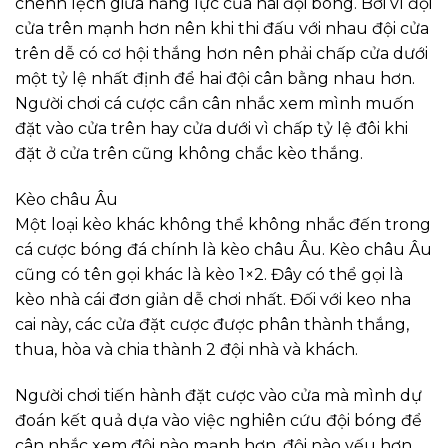
chênh lệch giữa năng lực của hai đội bóng. Bởi vì đội
cửa trên mạnh hơn nên khi thi đấu với nhau đội cửa
trên dễ có cơ hội thắng hơn nên phải chấp cửa dưới
một tỷ lệ nhất định để hai đội cân bằng nhau hơn.
Người chơi cá cược cần cân nhắc xem mình muốn
đặt vào cửa trên hay cửa dưới vì chấp tỷ lệ đôi khi
đặt ở cửa trên cũng không chắc kèo thắng.
Kèo châu Âu
Một loại kèo khác không thể không nhắc đến trong
cá cược bóng đá chính là kèo châu Âu. Kèo châu Âu
cũng có tên gọi khác là kèo 1×2. Đây có thể gọi là
kèo nhà cái đơn giản dễ chơi nhất. Đối với keo nha
cai này, các cửa đặt cược được phân thành thắng,
thua, hòa và chia thành 2 đội nhà và khách.
Người chơi tiến hành đặt cược vào cửa mà mình dự
đoán kết quả dựa vào việc nghiên cứu đội bóng để
cân nhắc xem đội nào mạnh hơn, đội nào yếu hơn