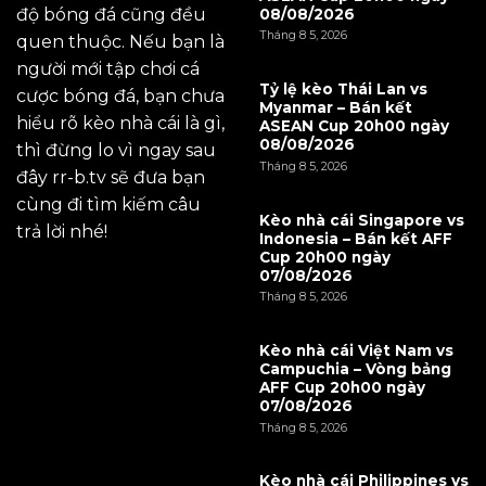
độ bóng đá cũng đều
08/08/2026
Tháng 8 5, 2026
quen thuộc. Nếu bạn là
người mới tập chơi cá
Tỷ lệ kèo Thái Lan vs
cược bóng đá, bạn chưa
Myanmar – Bán kết
hiểu rõ kèo nhà cái là gì,
ASEAN Cup 20h00 ngày
08/08/2026
thì đừng lo vì ngay sau
Tháng 8 5, 2026
đây rr-b.tv sẽ đưa bạn
cùng đi tìm kiếm câu
Kèo nhà cái Singapore vs
trả lời nhé!
Indonesia – Bán kết AFF
Cup 20h00 ngày
07/08/2026
Tháng 8 5, 2026
Kèo nhà cái Việt Nam vs
Campuchia – Vòng bảng
AFF Cup 20h00 ngày
07/08/2026
Tháng 8 5, 2026
Kèo nhà cái Philippines vs