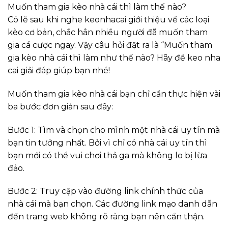
Muốn tham gia kèo nhà cái thì làm thế nào?
Có lẽ sau khi nghe keonhacai giới thiệu về các loại
kèo cơ bản, chắc hẳn nhiều người đã muốn tham
gia cá cược ngay. Vậy câu hỏi đặt ra là “Muốn tham
gia kèo nhà cái thì làm như thế nào? Hãy để keo nha
cai giải đáp giúp bạn nhé!
Muốn tham gia kèo nhà cái bạn chỉ cần thực hiện vài
ba bước đơn giản sau đây:
Bước 1: Tìm và chọn cho mình một nhà cái uy tín mà
bạn tin tưởng nhất. Bởi vì chỉ có nhà cái uy tín thì
bạn mới có thể vui chơi thả ga mà không lo bị lừa
đảo.
Bước 2: Truy cập vào đường link chính thức của
nhà cái mà bạn chọn. Các đường link mạo danh dẫn
đến trang web không rõ ràng bạn nên cẩn thận.