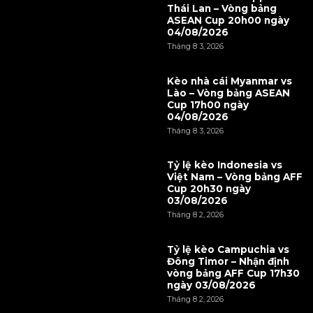
Thái Lan – Vòng bảng
ASEAN Cup 20h00 ngày
04/08/2026
Tháng 8 3, 2026
Kèo nhà cái Myanmar vs
Lào – Vòng bảng ASEAN
Cup 17h00 ngày
04/08/2026
Tháng 8 3, 2026
Tỷ lệ kèo Indonesia vs
Việt Nam – Vòng bảng AFF
Cup 20h30 ngày
03/08/2026
Tháng 8 2, 2026
Tỷ lệ kèo Campuchia vs
Đông Timor – Nhận định
vòng bảng AFF Cup 17h30
ngày 03/08/2026
Tháng 8 2, 2026