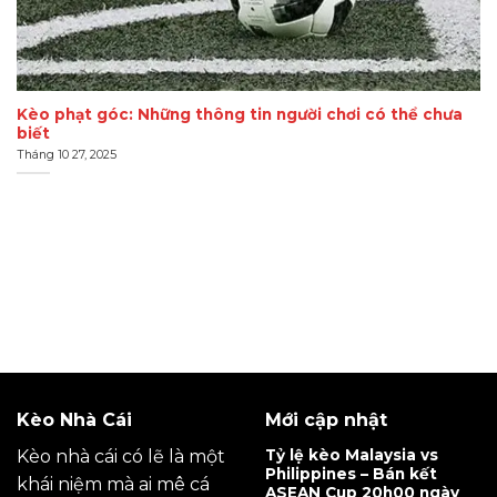
Kèo phạt góc: Những thông tin người chơi có thể chưa
biết
Tháng 10 27, 2025
Kèo Nhà Cái
Mới cập nhật
Tỷ lệ kèo Malaysia vs
Kèo nhà cái có lẽ là một
Philippines – Bán kết
khái niệm mà ai mê cá
ASEAN Cup 20h00 ngày