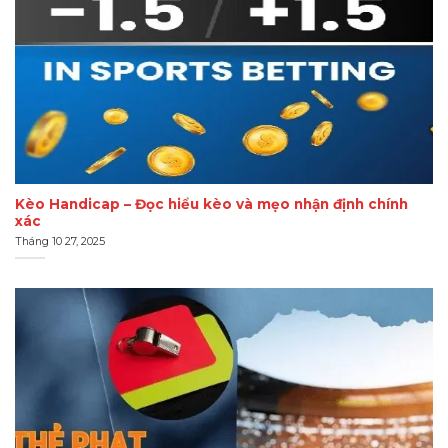
Kèo Handicap – Đọc hiểu kèo và mẹo nhận định chính
xác
Tháng 10 27, 2025