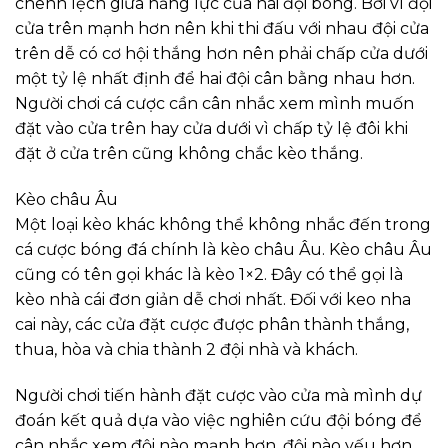
chênh lệch giữa năng lực của hai đội bóng. Bởi vì đội
cửa trên mạnh hơn nên khi thi đấu với nhau đội cửa
HẠNG 2 HÀ LAN
trên dễ có cơ hội thắng hơn nên phải chấp cửa dưới
Helmond Sport
-
10:15
-
[15]
một tỷ lệ nhất định để hai đội cân bằng nhau hơn.
Người chơi cá cược cần cân nhắc xem mình muốn
MVV Maastricht
-
14:45
-
[16]
đặt vào cửa trên hay cửa dưới vì chấp tỷ lệ đôi khi
VĐQG NGA
đặt ở cửa trên cũng không chắc kèo thắng.
Dynamo Moscow
-
11:30
-
[13]
Kèo châu Âu
Zenit St. Petersburg
-
14:00
-
[1]
Một loại kèo khác không thể không nhắc đến trong
cá cược bóng đá chính là kèo châu Âu. Kèo châu Âu
Spartak Moscow
-
FK Krasnod
17:00
-
[2]
cũng có tên gọi khác là kèo 1×2. Đây có thể gọi là
Rubin Kazan
-
FC Orenbu
17:30
-
[8]
kèo nhà cái đơn giản dễ chơi nhất. Đối với keo nha
cai này, các cửa đặt cược được phân thành thắng,
Loading more...
thua, hòa và chia thành 2 đội nhà và khách.
Người chơi tiến hành đặt cược vào cửa mà mình dự
đoán kết quả dựa vào việc nghiên cứu đội bóng để
cân nhắc xem đội nào mạnh hơn, đội nào yếu hơn