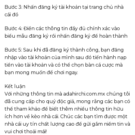
Bước 3: Nhấn đăng ký tài khoản tại trang chủ nhà
cái đó
Bước 4: Điền các thông tin đầy đủ chính xác vào
biểu mẫu đăng ký rồi nhấn đăng ký để hoàn thành
Bước 5: Sau khi đã đăng ký thành công, bạn đăng
nhập vào tài khoản của mình sau đó tiến hành nạp
tiền vào tài khoản và có thể chọn bàn cá cược mà
bạn mong muốn để chơi ngay.
Kết luận
Với những thông tin mà adahirchi.com.mx chúng tôi
đã cung cấp cho quý độc giả, mong rằng các bạn có
thể tham khảo để biết thêm nhiều thông tin hữu
ích hơn về kèo nhà cái. Chúc các bạn tìm được một
nhà cái uy tín chất lượng cao để gửi gắm niềm tin và
vui chơi thoải mái!