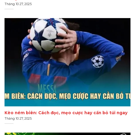
Tháng 10 27, 2025
Kèo ném biên: Cách đọc, mẹo cược hay cần bỏ túi ngay
Tháng 10 27, 2025