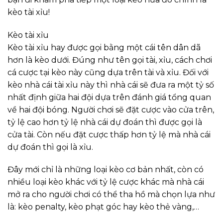
kèo tài xỉu!
Kèo tài xỉu
Kèo tài xỉu hay được gọi bằng một cái tên dân dã
hơn là kèo dưới. Đúng như tên gọi tài, xỉu, cách chơi
cá cược tại kèo này cũng dựa trên tài và xỉu. Đối với
kèo nhà cái tài xỉu này thì nhà cái sẽ đưa ra một tỷ số
nhất định giữa hai đội dựa trên đánh giá tổng quan
về hai đội bóng. Người chơi sẽ đặt cược vào cửa trên,
tỷ lệ cao hơn tỷ lệ nhà cái dự đoán thì được gọi là
cửa tài. Còn nếu đặt cược thấp hơn tỷ lệ mà nhà cái
dự đoán thì gọi là xỉu.
Đây mới chỉ là những loại kèo cơ bản nhất, còn có
nhiều loại kèo khác với tỷ lệ cược khác mà nhà cái
mở ra cho người chơi có thể tha hồ mà chọn lựa như
là: kèo penalty, kèo phạt góc hay kèo thẻ vàng,…