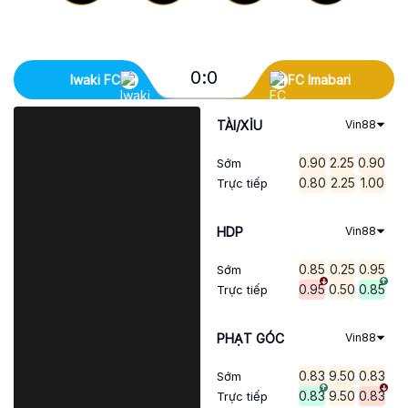
0
:
0
Iwaki FC
FC Imabari
TÀI/XỈU
Vin88
0.90
2.25
0.90
Sớm
0.80
2.25
1.00
Trực tiếp
HDP
Vin88
0.85
0.25
0.95
Sớm
0.95
0.50
0.85
Trực tiếp
PHẠT GÓC
Vin88
0.83
9.50
0.83
Sớm
0.83
9.50
0.83
Trực tiếp