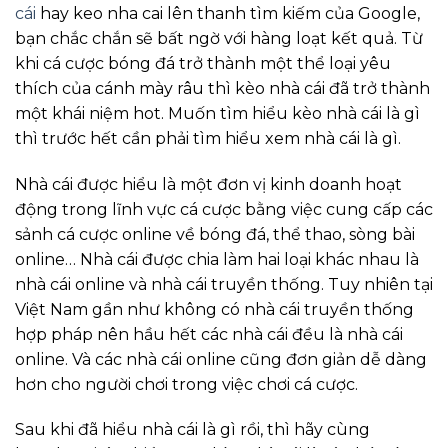
cái
hay keo nha cai lên thanh tìm kiếm của Google,
1
0
Pomorzanin Torun
-
19'
0
-
0
bạn chắc chắn sẽ bất ngờ với hàng loạt kết quả. Từ
khi cá cược bóng đá trở thành một thể loại yêu
0
1
Polonia Sroda Slaska
-
19'
3
-
1
thích của cánh mày râu thì kèo nhà cái đã trở thành
SLOVAK 3.LIGA
một khái niệm hot. Muốn tìm hiểu kèo nhà cái là gì
thì trước hết cần phải tìm hiểu xem nhà cái là gì.
1
1
Ruzomberok B
-
Namestovo
45+4'
1
-
1
Nhà cái được hiểu là một đơn vị kinh doanh hoạt
0
1
Slavia TU Kosice
-
Partizan Ba
19'
0
-
1
động trong lĩnh vực cá cược bằng việc cung cấp các
CZECH FOURTH DIVISION
sảnh cá cược online về bóng đá, thể thao, sòng bài
1
0
Meteor Praha
-
Slavoj Vys
online… Nhà cái được chia làm hai loại khác nhau là
HT
2
-
1
nhà cái online và nhà cái truyền thống. Tuy nhiên tại
0
3
Brumov
-
SK Prostejo
HT
0
-
4
Việt Nam gần như không có nhà cái truyền thống
ĐỨC 2. BUNDESLIGA NỮ
hợp pháp nên hầu hết các nhà cái đều là nhà cái
online. Và các nhà cái online cũng đơn giản dễ dàng
2
0
SV Meppen Women
-
19'
0
-
0
[5]
hơn cho người chơi trong việc chơi cá cược.
GERMAN BUNDESLIGA 5
Sau khi đã hiểu nhà cái là gì rồi, thì hãy cùng
0
0
ESC Geestemunde
-
Blumenthal
19'
0
-
0