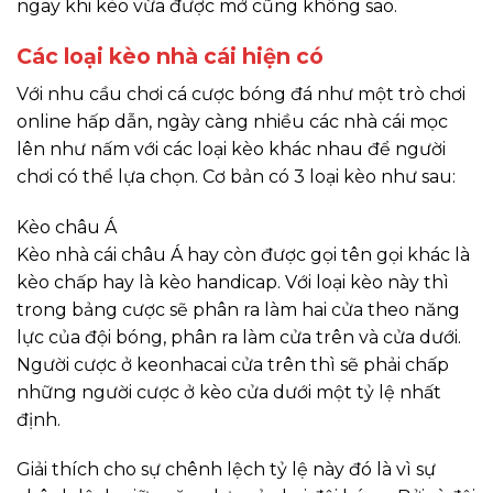
ngay khi kèo vừa được mở cũng không sao.
Beverley Town
-
14:00
-
Các loại kèo nhà cái hiện có
Littlehampton Town
-
14:00
-
Với nhu cầu chơi cá cược bóng đá như một trò chơi
VĐQG BỒ ĐÀO NHA
online hấp dẫn, ngày càng nhiều các nhà cái mọc
lên như nấm với các loại kèo khác nhau để người
FC Porto
-
Alverca
17:00
-
[7]
[12]
chơi có thể lựa chọn. Cơ bản có 3 loại kèo như sau:
Benfica
-
Viseu
19:30
-
[8]
[16]
Kèo châu Á
Gil Vicente
-
Rio Ave
19:30
-
[10]
[13]
Kèo nhà cái châu Á hay còn được gọi tên gọi khác là
Moreirense
-
19:30
-
kèo chấp hay là kèo handicap. Với loại kèo này thì
[11]
trong bảng cược sẽ phân ra làm hai cửa theo năng
VĐQG ARGENTINA
lực của đội bóng, phân ra làm cửa trên và cửa dưới.
CA San Lorenzo
-
CA Huraca
18:00
-
[13]
Người cược ở keonhacai cửa trên thì sẽ phải chấp
những người cược ở kèo cửa dưới một tỷ lệ nhất
Defensa Y Justicia
-
20:45
-
[9]
định.
Gimnasia La Plata
-
20:45
-
[6]
Giải thích cho sự chênh lệch tỷ lệ này đó là vì sự
Argentinos Juniors
-
23:15
-
[1]