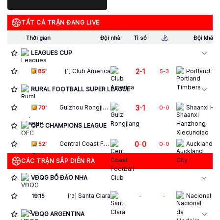
TẤT CẢ TRẬN ĐANG LIVE
Thời gian
Đội nhà
Tỉ số
Đội khách
LEAGUES CUP
2
1
Club America
-
85'
5
-
3
[1]
RURAL FOOTBALL SUPER LEAGUE
3
1
Guizhou Rongjiang
-
70'
0
-
0
OFC CHAMPIONS LEAGUE
0
0
Central Coast Football Club
-
Auckland C
52'
0
-
0
CÁC TRẬN SẮP DIỄN RA
VĐQG BỒ ĐÀO NHA
Santa Clara
-
19:15
-
[13]
VĐQG ARGENTINA