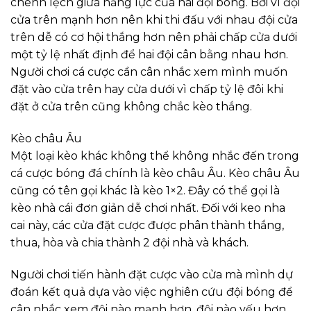
chênh lệch giữa năng lực của hai đội bóng. Bởi vì đội
cửa trên mạnh hơn nên khi thi đấu với nhau đội cửa
trên dễ có cơ hội thắng hơn nên phải chấp cửa dưới
một tỷ lệ nhất định để hai đội cân bằng nhau hơn.
Người chơi cá cược cần cân nhắc xem mình muốn
đặt vào cửa trên hay cửa dưới vì chấp tỷ lệ đôi khi
đặt ở cửa trên cũng không chắc kèo thắng.
Kèo châu Âu
Một loại kèo khác không thể không nhắc đến trong
cá cược bóng đá chính là kèo châu Âu. Kèo châu Âu
cũng có tên gọi khác là kèo 1×2. Đây có thể gọi là
kèo nhà cái đơn giản dễ chơi nhất. Đối với keo nha
cai này, các cửa đặt cược được phân thành thắng,
thua, hòa và chia thành 2 đội nhà và khách.
Người chơi tiến hành đặt cược vào cửa mà mình dự
đoán kết quả dựa vào việc nghiên cứu đội bóng để
cân nhắc xem đội nào mạnh hơn, đội nào yếu hơn