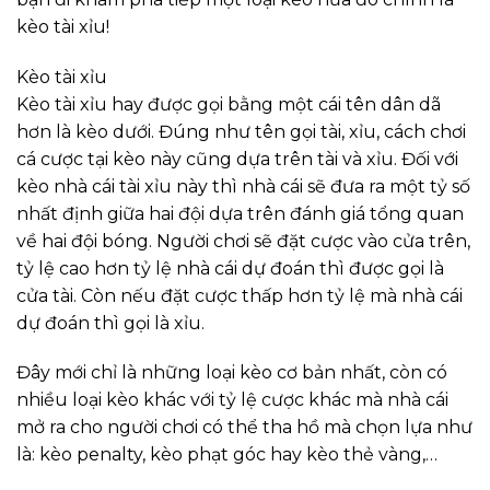
kèo tài xỉu!
Kèo tài xỉu
Kèo tài xỉu hay được gọi bằng một cái tên dân dã
hơn là kèo dưới. Đúng như tên gọi tài, xỉu, cách chơi
cá cược tại kèo này cũng dựa trên tài và xỉu. Đối với
kèo nhà cái tài xỉu này thì nhà cái sẽ đưa ra một tỷ số
nhất định giữa hai đội dựa trên đánh giá tổng quan
về hai đội bóng. Người chơi sẽ đặt cược vào cửa trên,
tỷ lệ cao hơn tỷ lệ nhà cái dự đoán thì được gọi là
cửa tài. Còn nếu đặt cược thấp hơn tỷ lệ mà nhà cái
dự đoán thì gọi là xỉu.
Đây mới chỉ là những loại kèo cơ bản nhất, còn có
nhiều loại kèo khác với tỷ lệ cược khác mà nhà cái
mở ra cho người chơi có thể tha hồ mà chọn lựa như
là: kèo penalty, kèo phạt góc hay kèo thẻ vàng,…