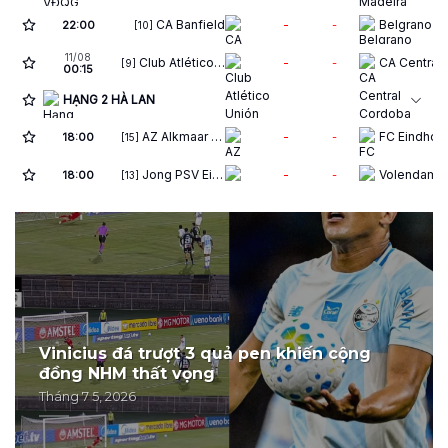
CA Banfield
-
Belgrano
22:00
-
[10]
[11
11/08
Club Atlético Unión
-
-
[9]
00:15
HẠNG 2 HÀ LAN
AZ Alkmaar Youth
-
FC Eindho
18:00
-
[15]
Jong PSV Eindhoven Youth
-
Volendam
18:00
-
[13]
[
VĐQG NGA
Fakel Voronezh
-
16:30
-
[16]
VĐQG THỤY ĐIỂN
IK Sirius FK
-
17:00
-
[1]
Vinicius đá trượt 3 quả pen khiến cộng
Vasteras SK FK
-
Djurgarden
17:00
-
[9]
đồng NHM thất vọng
Tháng 7 5, 2026
Loading more...