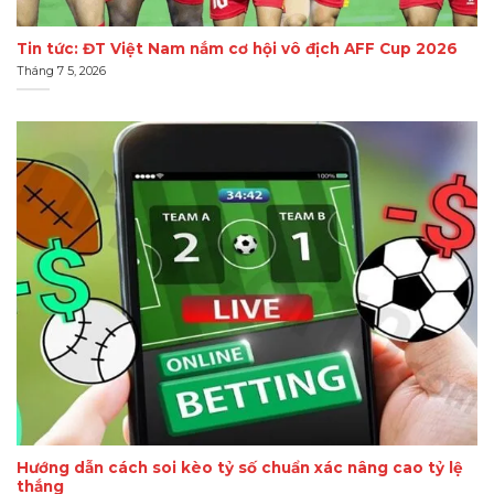
Tin tức: ĐT Việt Nam nắm cơ hội vô địch AFF Cup 2026
Tháng 7 5, 2026
Hướng dẫn cách soi kèo tỷ số chuẩn xác nâng cao tỷ lệ
thắng