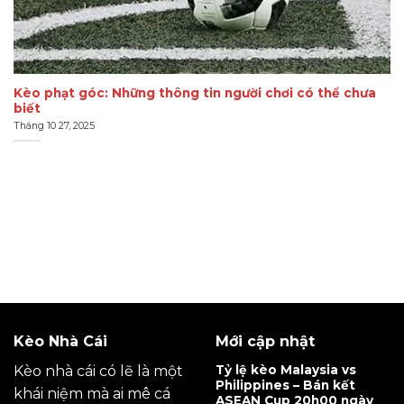
Kèo phạt góc: Những thông tin người chơi có thể chưa
biết
Tháng 10 27, 2025
Kèo Nhà Cái
Mới cập nhật
Tỷ lệ kèo Malaysia vs
Kèo nhà cái có lẽ là một
Philippines – Bán kết
khái niệm mà ai mê cá
ASEAN Cup 20h00 ngày