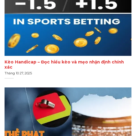
Kèo Handicap – Đọc hiểu kèo và mẹo nhận định chính
xác
Tháng 10 27, 2025