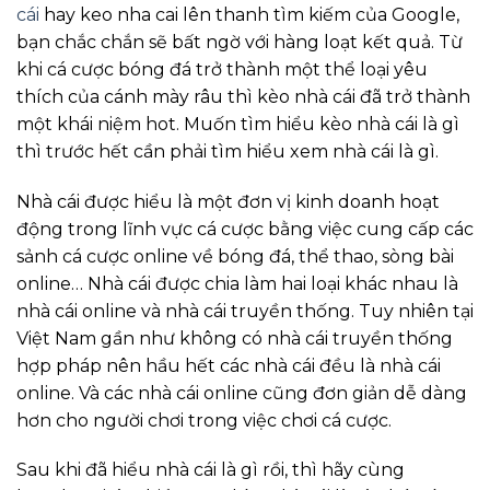
cái
hay keo nha cai lên thanh tìm kiếm của Google,
bạn chắc chắn sẽ bất ngờ với hàng loạt kết quả. Từ
khi cá cược bóng đá trở thành một thể loại yêu
thích của cánh mày râu thì kèo nhà cái đã trở thành
một khái niệm hot. Muốn tìm hiểu kèo nhà cái là gì
thì trước hết cần phải tìm hiểu xem nhà cái là gì.
Nhà cái được hiểu là một đơn vị kinh doanh hoạt
động trong lĩnh vực cá cược bằng việc cung cấp các
sảnh cá cược online về bóng đá, thể thao, sòng bài
online… Nhà cái được chia làm hai loại khác nhau là
nhà cái online và nhà cái truyền thống. Tuy nhiên tại
Việt Nam gần như không có nhà cái truyền thống
hợp pháp nên hầu hết các nhà cái đều là nhà cái
online. Và các nhà cái online cũng đơn giản dễ dàng
hơn cho người chơi trong việc chơi cá cược.
Sau khi đã hiểu nhà cái là gì rồi, thì hãy cùng