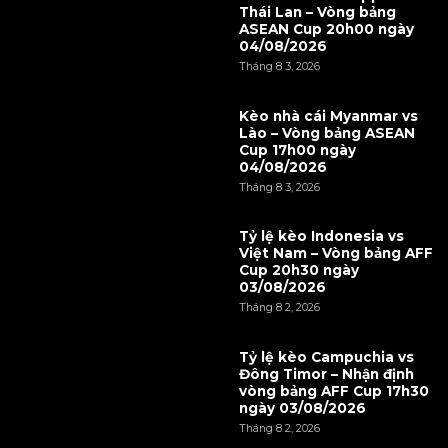
Thái Lan – Vòng bảng
ASEAN Cup 20h00 ngày
04/08/2026
Tháng 8 3, 2026
Kèo nhà cái Myanmar vs
Lào – Vòng bảng ASEAN
Cup 17h00 ngày
04/08/2026
Tháng 8 3, 2026
Tỷ lệ kèo Indonesia vs
Việt Nam – Vòng bảng AFF
Cup 20h30 ngày
03/08/2026
Tháng 8 2, 2026
Tỷ lệ kèo Campuchia vs
Đông Timor – Nhận định
vòng bảng AFF Cup 17h30
ngày 03/08/2026
Tháng 8 2, 2026