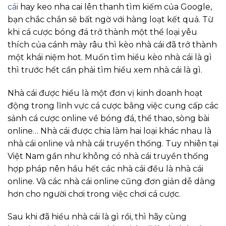
cái
hay keo nha cai lên thanh tìm kiếm của Google,
1
3
Elche CF Ilicitano
-
82'
2
-
1
bạn chắc chắn sẽ bất ngờ với hàng loạt kết quả. Từ
[12]
khi cá cược bóng đá trở thành một thể loại yêu
0
2
Ferencvarosi TC
-
Real Madri
54'
0
-
2
[11]
thích của cánh mày râu thì kèo nhà cái đã trở thành
0
0
Burgos CF
-
Cultural Le
một khái niệm hot. Muốn tìm hiểu kèo nhà cái là gì
55'
1
-
2
[7]
thì trước hết cần phải tìm hiểu xem nhà cái là gì.
0
2
Marino luanco
-
Ponferradi
H2
1
-
4
[11]
Nhà cái được hiểu là một đơn vị kinh doanh hoạt
0
2
UD Vall De Uxo
-
Villarreal C
H2
0
-
0
động trong lĩnh vực cá cược bằng việc cung cấp các
0
0
SD Logrones
-
Numancia
H2
0
-
0
[13]
[
sảnh cá cược online về bóng đá, thể thao, sòng bài
online… Nhà cái được chia làm hai loại khác nhau là
1
1
Esperance Sportive de Tunis
-
AS Marsa
H2
0
-
0
[2]
[1
nhà cái online và nhà cái truyền thống. Tuy nhiên tại
2
0
APOEL Nicosia
-
AE Kifisias
53'
1
-
3
[5]
Việt Nam gần như không có nhà cái truyền thống
hợp pháp nên hầu hết các nhà cái đều là nhà cái
0
0
Real Valladol B
-
Real Madri
H2
2
-
2
[12]
online. Và các nhà cái online cũng đơn giản dễ dàng
0
2
Aris Thessaloniki
-
Panserraik
H2
0
-
0
[8]
hơn cho người chơi trong việc chơi cá cược.
2
1
Racing de Ferrol
-
H2
0
-
0
[12]
Sau khi đã hiểu nhà cái là gì rồi, thì hãy cùng