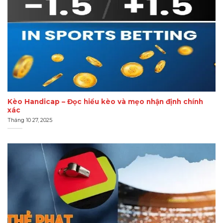
0
0
Sol de Mayo
-
Deportivo 
12'
0
-
0
BCN U20
0
0
Santa Cruz PE Youth
-
12'
3
-
1
VĐQG BỈ
2
2
Standard Liege
-
90+2'
7
-
11
[8]
CÁC TRẬN SẮP DIỄN RA
Kèo Handicap – Đọc hiểu kèo và mẹo nhận định chính
xác
VĐQG BỒ ĐÀO NHA
Tháng 10 27, 2025
CF Estrela Amadora SAD
-
Sporting C
19:30
-
[16]
VĐQG ARGENTINA
Club Atletico Tigre
-
River Plate
20:00
-
[7]
Boca Juniors
-
22:15
-
[8]
09/08
CA Independiente
-
CA Platen
-
[2]
00:30