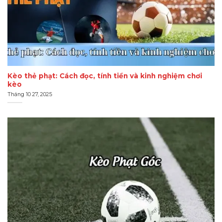
09/08
Instituto de Córdoba
-
-
[4]
00:30
CHAMPIONS LEAGUE NỮ
Ajax Amsterdam Women
-
18:30
-
[2]
TJ Spartak Myjava Women
-
18:30
-
Kèo thẻ phạt: Cách đọc, tính tiền và kinh nghiệm chơi
Slavia Praha Women
-
18:30
-
[2]
kèo
Tháng 10 27, 2025
Juventus Women
-
19:00
-
[3]
MLS MỸ
New England Revolution
-
20:30
-
[3]
VĐQG ROMANIA
FC Dinamo 1948
-
FC Voluntar
18:30
-
[7]
Loading more...