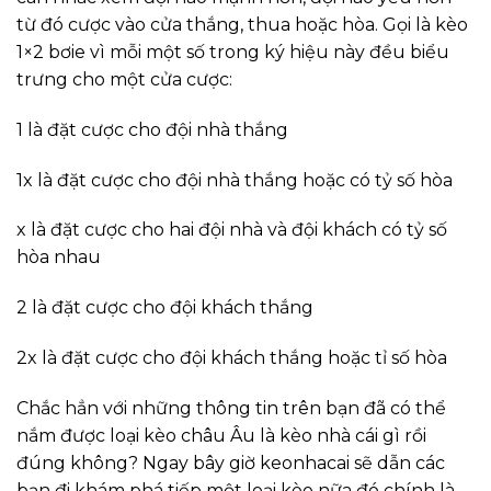
1
0
Hviti Riddarinn
-
Magni
82'
1
-
4
từ đó cược vào cửa thắng, thua hoặc hòa. Gọi là kèo
[11]
[8]
1×2 bơie vì mỗi một số trong ký hiệu này đều biểu
VĐQG ICELAND NỮ
trưng cho một cửa cược:
2
0
Keflavik Women
-
90+9'
0
-
0
[5]
1 là đặt cược cho đội nhà thắng
CROATIAN FOOTBALL LEAGUE
1x là đặt cược cho đội nhà thắng hoặc có tỷ số hòa
0
5
Rudes
-
NK Osijek
80'
4
-
4
[8]
[
SERBIAN MOZZART BET PRVA LIGA
x là đặt cược cho hai đội nhà và đội khách có tỷ số
hòa nhau
0
0
Borac Cacak
-
12'
0
-
0
[10]
0
0
2 là đặt cược cho đội khách thắng
FK Dubocica
-
FK Loznica
12'
0
-
1
[7]
0
0
Metalac Gornji Milanovac
-
12'
1
-
0
[4]
2x là đặt cược cho đội khách thắng hoặc tỉ số hòa
0
0
Teleoptik
-
Jedinstvo 
12'
4
-
0
[16]
Chắc hẳn với những thông tin trên bạn đã có thể
0
0
Bor 1919
-
12'
1
-
2
[15]
nắm được loại kèo châu Âu là kèo nhà cái gì rồi
đúng không? Ngay bây giờ keonhacai sẽ dẫn các
ISRAEL TOTO CUP
bạn đi khám phá tiếp một loại kèo nữa đó chính là