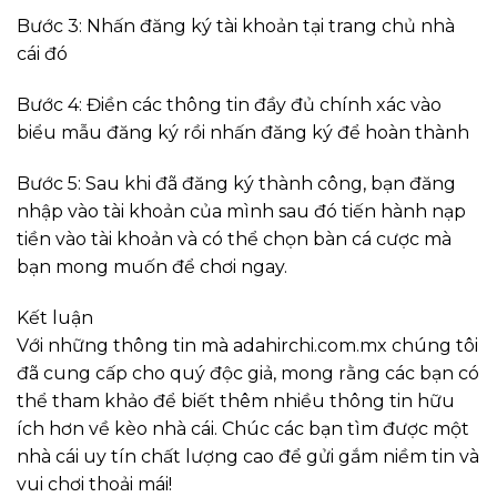
0
0
UTC Cajamarca
-
AD Tarma
12'
0
-
0
[17]
[
Bước 3: Nhấn đăng ký tài khoản tại trang chủ nhà
cái đó
AFRICAN CHAMPIONSHIP NỮ
1
0
Cote d'Ivoire Women
-
HT
3
-
0
Bước 4: Điền các thông tin đầy đủ chính xác vào
[72]
biểu mẫu đăng ký rồi nhấn đăng ký để hoàn thành
ARGENTINE GROUP C TEBOLIDUN LEAGUE MANCHESTER
Bước 5: Sau khi đã đăng ký thành công, bạn đăng
0
0
El Porvenir
-
Yupanqui
12'
0
-
0
[19]
[1
nhập vào tài khoản của mình sau đó tiến hành nạp
0
0
Argentino de Rosario
-
Mercedes
12'
1
-
0
[28]
tiền vào tài khoản và có thể chọn bàn cá cược mà
bạn mong muốn để chơi ngay.
0
1
Berazategui
-
12'
0
-
0
[4]
1
0
Defensores de Cambaceres
-
12'
0
-
0
[24]
Kết luận
Với những thông tin mà adahirchi.com.mx chúng tôi
0
0
Estrella del Sur Alejandro Korn
-
12'
0
-
0
[9]
đã cung cấp cho quý độc giả, mong rằng các bạn có
EL SALVADOR RESERVES LEAGUE
thể tham khảo để biết thêm nhiều thông tin hữu
ích hơn về kèo nhà cái. Chúc các bạn tìm được một
2
0
CD FAS Reserves
-
56'
4
-
2
nhà cái uy tín chất lượng cao để gửi gắm niềm tin và
BRAZILIAN CAMPEONATO PAULISTA YOUTH
vui chơi thoải mái!