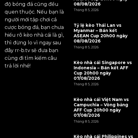
độ bóng đá cũng đều
08/08/2026
Tháng 8 5, 2026
quen thuộc. Nếu bạn là
người mới tập chơi cá
Tỷ lệ kèo Thái Lan vs
cược bóng đá, bạn chưa
Myanmar – Bán kết
hiểu rõ kèo nhà cái là gì,
ASEAN Cup 20h00 ngày
08/08/2026
thì đừng lo vì ngay sau
Tháng 8 5, 2026
đây rr-b.tv sẽ đưa bạn
cùng đi tìm kiếm câu
Kèo nhà cái Singapore vs
trả lời nhé!
Indonesia – Bán kết AFF
Cup 20h00 ngày
07/08/2026
Tháng 8 5, 2026
Kèo nhà cái Việt Nam vs
Campuchia – Vòng bảng
AFF Cup 20h00 ngày
07/08/2026
Tháng 8 5, 2026
Kèo nhà cái Philippines vs