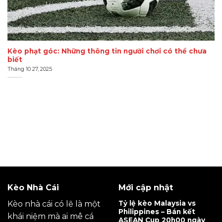
Kèo phạt góc: Những thông tin người chơi có thể chưa
biết
Tháng 10 27, 2025
Kèo Nhà Cái
Mới cập nhật
Tỷ lệ kèo Malaysia vs
Kèo nhà cái có lẽ là một
Philippines – Bán kết
khái niệm mà ai mê cá
ASEAN Cup 20h00 ngày