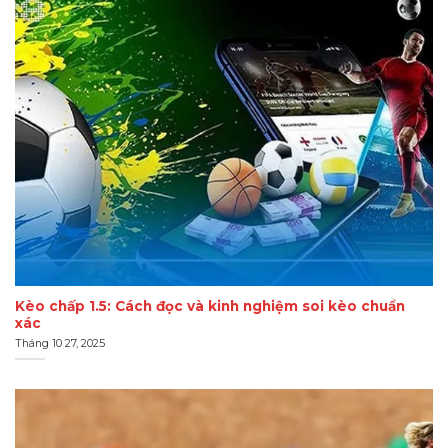
0
0
Independente Atalaia U20
-
ASA U20
12'
0
-
0
PORTUGUESE LIGA 3
1
0
CF Os Belenenses
-
FC Caldas
80'
6
-
0
[1]
[
BRAZIL W L3
0
0
Juventude Women
-
12'
3
-
1
0
0
Realidade Jovem Women
-
Coritiba (W
12'
1
-
0
0
0
Tiradentes PA Women
-
12'
0
-
0
BRAZIL W L2
Kèo chấp 1.5: Cách đọc và kinh nghiệm soi kèo chuẩn
0
1
Perolas Negras Women
-
12'
0
-
0
xác
Tháng 10 27, 2025
1
0
Acao (w)
-
12'
2
-
0
[4]
0
1
Rio Negro RR (W)
-
12'
0
-
1
0
0
Minas ICESP DF Women
-
Vila Nova
12'
0
-
1
[7]