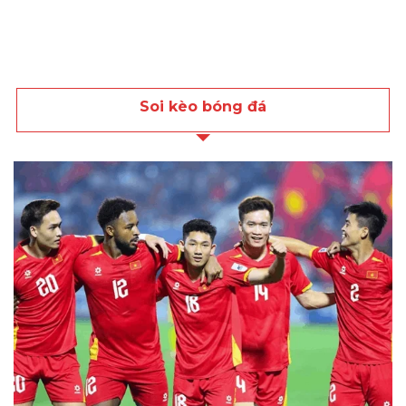
0
0
Corinthians Paulista Youth
-
12'
0
-
0
kuwin
AUSTRIAN LANDESLIGA
1
0
SC Bad Sauerbrunn
-
USV Halbtu
H2
3
-
2
Soi kèo bóng đá
0
0
ASV Hohenau
-
12'
1
-
0
POLAND LIGA 3
0
0
Karkonosze Jelenia Gora
-
H2
0
-
0
0
0
Wisloka Debica
-
JKS Jarosl
H2
3
-
4
NORWEGIAN 3.DIVISJON
0
0
Ntnui
-
59'
1
-
0
[13]
PERUVIAN LIGA 2
0
0
Sport Huancayo B
-
Santos de 
12'
1
-
0
SWITZERLAND DIVISON 2 LEAGUE