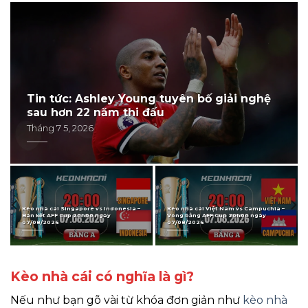
2
0
Dinamo Batumi
-
Gagra FC
H2
5
-
0
[5]
[9
BRAZILIAN CAMPEONATO CAPIXABA SÉRIE B
0
1
Pinheiros FC
-
EC Tupy
12'
0
-
0
Tin tức: Ashley Young tuyên bố giải nghệ
GIAO HỮU
sau hơn 22 năm thi đấu
2
2
Mamelodi Sundowns
-
ET
5
-
5
[10]
Tháng 7 5, 2026
1
0
Vipers SC
-
Nairobi Un
90+9'
0
-
0
[1]
1
3
Vierzon
-
Chateauro
90+9'
0
-
0
1
1
KAS Eupen
-
RFC Serai
90+9'
0
-
0
[7]
Kèo nhà cái Singapore vs Indonesia –
Kèo nhà cái Việt Nam vs Campuchia –
Bán kết AFF Cup 20h00 ngày
Vòng bảng AFF Cup 20h00 ngày
07/08/2026
07/08/2026
1
1
Marseillaises Women
-
83'
0
-
0
[8]
1
1
CD Basconia
-
82'
1
-
7
[10]
Kèo nhà cái có nghĩa là gì?
2
1
Coventry City
-
80'
3
-
3
Nếu như bạn gõ vài từ khóa đơn giản như
kèo nhà
1
2
Stade Brestois 29
-
Venezia
80'
4
-
2
[12]