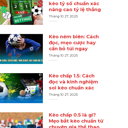
kèo tỷ số chuẩn xác
0.90
4.50
0.15
3.50
nâng cao tỷ lệ thắng
Tháng 10 27, 2025
1.10
0.85
0.95
3.00
Kèo ném biên: Cách
đọc, mẹo cược hay
cần bỏ túi ngay
0.85
0.97
0.82
3.50
Tháng 10 27, 2025
0.75
0.95
0.85
2.50
Kèo chấp 1.5: Cách
đọc và kinh nghiệm
soi kèo chuẩn xác
-
-
-
-
Tháng 10 27, 2025
-
-
-
-
-
-
-
-
Kèo chấp 0.5 là gì?
Mẹo bắt kèo chuẩn từ
-
-
-
-
chuyên gia thể thao