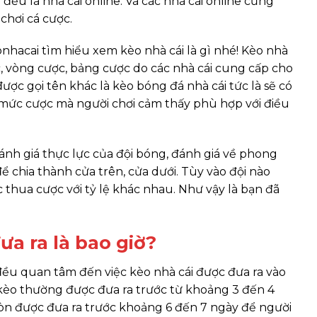
ều là nhà cái online. Và các nhà cái online cũng
4
0
n AFC
-
Dunedin City Royals
0.90
chơi cá cược.
2
-
7
0.00
ERN PREMIER LEAGUE
eonhacai tìm hiểu xem kèo nhà cái là gì nhé! Kèo nhà
c, vòng cược, bảng cược do các nhà cái cung cấp cho
0
2
Western Springs AFC
-
Melville United
0.70
2
-
4
0.00
ược gọi tên khác là kèo bóng đá nhà cái tức là sẽ có
A WOMEN'S PREMIER LEAGUE
 mức cược mà người chơi cảm thấy phù hợp với điều
0
0
Kingborough Lions Women
-
South Hobart Women(w)
0.95
0
-
2
-0.50
 WOMEN'S LEAGUE
ánh giá thực lực của đội bóng, đánh giá về phong
để chia thành cửa trên, cửa dưới. Tùy vào đội nào
0
1
 Women
-
Perth SC Women
1.05
3
-
1
0.00
 thua cược với tỷ lệ khác nhau. Như vậy là bạn đã
TATE LEAGUE 2
2
0
Vista
-
Gawler Eagles
2
-
2
-
-
ưa ra là bao giờ?
0
2
Eagles
-
Salisbury Inter SC
3
-
6
-
-
đều quan tâm đến việc kèo nhà cái được đưa ra vào
3
0
Adelaide University SC
-
Adelaide Vipers
1
-
4
-
-
 kèo thường được đưa ra trước từ khoảng 3 đến 4
còn được đưa ra trước khoảng 6 đến 7 ngày để người
4
1
Western Strikers SC
-
Adelaide Hills
6
-
4
-
-