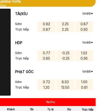
ushima Vortis
TÀI/XỈU
Vin88
0.92
2.25
0.87
Sớm
0.87
2.25
0.92
Trực tiếp
HDP
Vin88
0.77
-0.25
1.02
Sớm
0.85
-0.25
0.95
Trực tiếp
PHẠT GÓC
Vin88
0.72
8.50
1.00
Sớm
1.20
13.50
0.61
Trực tiếp
Tài/Xỉu
Trực tiếp
Khách
Tài
Tỷ lệ
Xỉu