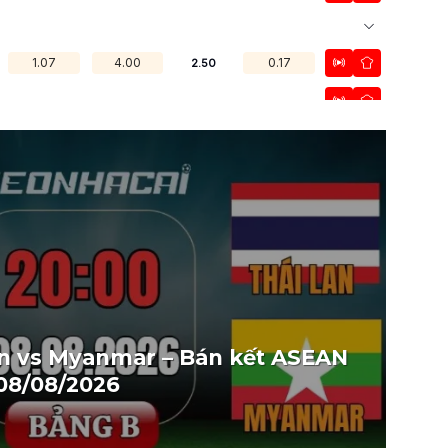
1.07
4.00
0.17
2.50
-
-
-
-
0.95
0.82
0.97
5.75
1.30
1.07
0.72
3.75
0.95
1.10
0.70
2.25
0.72
0.85
0.95
1.00
an vs Myanmar – Bán kết ASEAN
08/08/2026
1.25
6.40
0.09
1.50
-
-
-
-