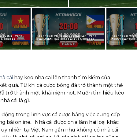
1
1
 Women
-
Box Hill Women
0.82
1
-
2
-0.25
[1]
TH WALES LEAGUE 2
1
3
South Coast Flame FC
-
PCYC Parramatta Eagles
0.57
6
-
5
-0.25
ampuchia – Vòng
Kèo nhà cái Philippines vs Thái Lan – Vòng
Kèo nhà cái Myan
07/08/2026
bảng ASEAN Cup 20h00 ngày 04/08/2026
ASEAN Cup 17h00 
LEAGUE
0
1
y FC
-
Bulls Academy
0.97
0
-
1
0.50
[9]
1
0
gers
-
Rydalmere Lions FC
1.00
1
-
0
0.75
[6]
 ÚC
hà cái
hay keo nha cai lên thanh tìm kiếm của
kết quả. Từ khi cá cược bóng đá trở thành một thể
0
0
uds FC
-
Cooks Hill United
0.87
1
-
5
-0.25
[6]
 đã trở thành một khái niệm hot. Muốn tìm hiểu kèo
1
0
ted SC
-
Lambton Jarvis
0.97
0
-
2
-0.50
[7]
hà cái là gì.
N NEW SOUTH WALES U20 LEAGUE
t động trong lĩnh vực cá cược bằng việc cung cấp
ng bài online… Nhà cái được chia làm hai loại khác
0
1
St.George Saints U20
-
APIA Leichhardt Tigers U20
0.82
0
-
0
-1.50
 Tuy nhiên tại Việt Nam gần như không có nhà cái
 PREMIER LEAGUE