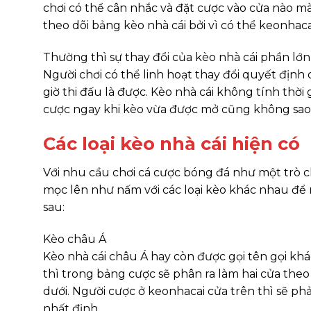
chơi có thể cân nhắc và đặt cược vào cửa nào m
AUSTRALIA QUEENSL
theo dõi bảng kèo nhà cái bởi vì có thể keonhaca
51'
Thường thì sự thay đổi của kèo nhà cái phần lớn 
53'
Người chơi có thể linh hoạt thay đổi quyết định 
giờ thi đấu là được. Kèo nhà cái không tính thời
51'
cược ngay khi kèo vừa được mở cũng không sao
AUSTRALIA NEW SOU
Các loại kèo nhà cái hiện có
NWS Spirit Wo
90+2'
[11]
Với nhu cầu chơi cá cược bóng đá như một trò c
AUS NPL U23
mọc lên như nấm với các loại kèo khác nhau để n
Dandenong Ci
90+1'
[12]
sau:
CÁC TRẬN SẮP DIỄN R
Kèo châu Á
GIẢI VÔ ĐỊCH BÓNG 
Kèo nhà cái châu Á hay còn được gọi tên gọi khác
Mal
13:00
[136]
thì trong bảng cược sẽ phân ra làm hai cửa theo
dưới. Người cược ở keonhacai cửa trên thì sẽ ph
Thá
13:00
[91]
nhất định.