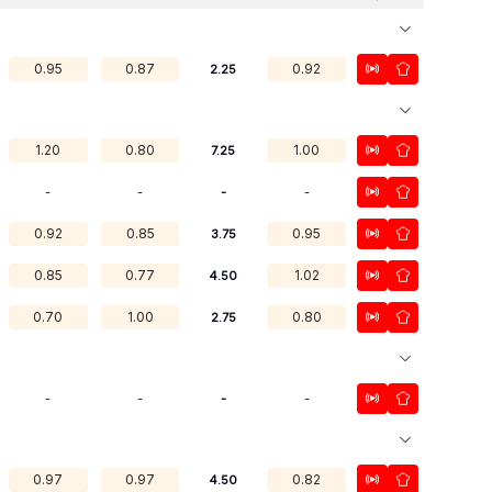
0.95
0.87
0.92
2.25
1.20
0.80
1.00
7.25
-
-
-
-
0.92
0.85
0.95
3.75
0.85
0.77
1.02
4.50
0.70
1.00
0.80
2.75
-
-
-
-
0.97
0.97
0.82
4.50