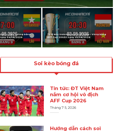
0.97
0.82
0.97
3.50
1.35
0.90
0.90
4.50
mar vs Lào – Vòng bảng
Tỷ lệ kèo Indonesia vs Việt Nam – Vòng bảng
ngày 04/08/2026
AFF Cup 20h30 ngày 03/08/2026
0.82
0.87
0.92
3.75
0.80
0.80
1.00
3.25
Soi kèo bóng đá
0.92
0.97
0.82
2.75
Tin tức: ĐT Việt Nam
nắm cơ hội vô địch
0.82
0.87
0.92
4.00
AFF Cup 2026
Tháng 7 5, 2026
0.97
0.87
0.92
4.25
Hướng dẫn cách soi