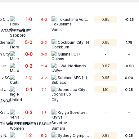
1
0
Sapporo
-
Tokushima Vortis
0.85
6
-
2
-0.25
[4]
 STATE LEAGUE 1
5
0
Athena
-
Cockburn City
0.65
2
-
3
1.75
[9]
0
0
 City
-
Quinns FC
0
-
0
-
-
[7]
0
2
lville
-
UWA-Nedlands FC
0.87
2
-
4
-0.50
[2]
1
2
niv SC
-
Subiaco AFC
0.95
3
-
2
0.00
[11]
0
1
nited
-
Joondalup City
1.10
7
-
1
0.25
[4]
Ữ NGA
0
3
k Women
-
Krylya Sovetov Samara Women
1
-
3
-
-
[5]
TH WALES PREMIER LEAGUE
1
2
 NSW
-
Sydney Olympic
0.82
5
-
2
0.25
[16]