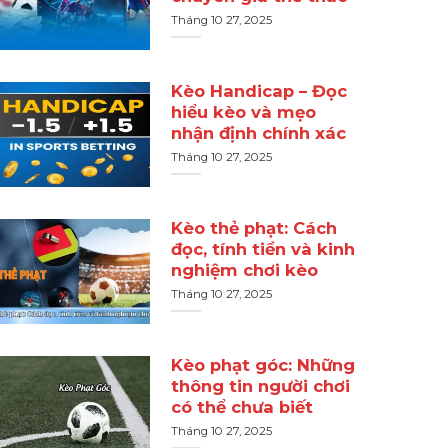
Tháng 10 27, 2025
0.97
0.77
1.02
4.00
Kèo Handicap – Đọc
1.00
0.90
0.90
4.25
hiểu kèo và mẹo
nhận định chính xác
0.87
0.95
0.85
2.75
Tháng 10 27, 2025
0.60
4.00
0.17
2.50
Kèo thẻ phạt: Cách
đọc, tính tiền và kinh
nghiệm chơi kèo
2.30
3.25
0.21
5.50
Tháng 10 27, 2025
Tài/Xỉu
Kèo phạt góc: Những
thông tin người chơi
0.92
0.85
0.95
2.75
có thể chưa biết
0.95
0.85
0.95
3.00
Tháng 10 27, 2025