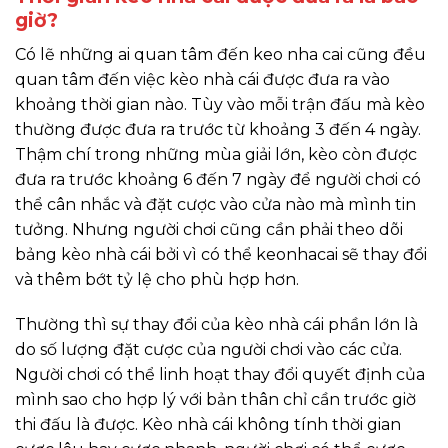
giờ?
1
1
La Roche-sur-Yon
-
Versailles 
45+5'
0
-
3
[18]
Có lẽ những ai quan tâm đến keo nha cai cũng đều
1
0
Paris 13 Atletico
-
45+5'
3
-
2
[3]
quan tâm đến việc kèo nhà cái được đưa ra vào
khoảng thời gian nào. Tùy vào mỗi trận đấu mà kèo
0
0
FC Rouen
-
Cannes AS
45+5'
2
-
1
[11]
thường được đưa ra trước từ khoảng 3 đến 4 ngày.
NETHERLANDS EREDIVISIE
Thậm chí trong những mùa giải lớn, kèo còn được
đưa ra trước khoảng 6 đến 7 ngày để người chơi có
0
4
SC Cambuur Leeuwarden
-
Excelsior 
78'
5
-
7
[17]
thể cân nhắc và đặt cược vào cửa nào mà mình tin
AUSTRIAN 2.LIGA
tưởng. Nhưng người chơi cũng cần phải theo dõi
2
0
FC Blau Weiss Linz
-
bảng kèo nhà cái bởi vì có thể keonhacai sẽ thay đổi
HT
1
-
0
[4]
và thêm bớt tỷ lệ cho phù hợp hơn.
HẠNG 3 ÁO
Thường thì sự thay đổi của kèo nhà cái phần lớn là
1
3
SK Austria Klagenfurt
-
SK Treibac
90+22'
0
-
0
[3]
do số lượng đặt cược của người chơi vào các cửa.
LEAGUE 1 THỤY SỸ
Người chơi có thể linh hoạt thay đổi quyết định của
mình sao cho hợp lý với bản thân chỉ cần trước giờ
1
0
Aarau
-
H2
5
-
1
[9]
thi đấu là được. Kèo nhà cái không tính thời gian
0
1
Etoile Carouge
-
H2
1
-
3
[2]