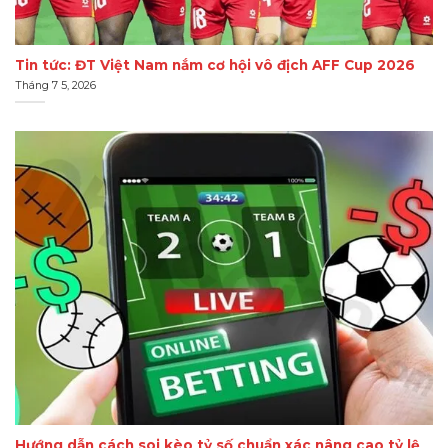
0
0
Sport in Caerphilly
-
45+5'
2
-
0
[16]
1
0
Llanelli Town AFC
-
HT
0
-
3
[14]
Tin tức: ĐT Việt Nam nắm cơ hội vô địch AFF Cup 2026
0
0
Bala Town F.C.
-
HT
0
-
0
[6]
Tháng 7 5, 2026
ARGENTINE YOUTH LEAGUE
1
2
Talleres Remedios U20
-
90+24'
3
-
4
PORTUGUESE LIGA 3
2
0
Paredes
-
35'
4
-
1
PAR D3
0
0
Atlantida SC
-
River Plate 
77'
4
-
0
BOLIVIAN WOMEN'S FOOTBALL LEAGUE
5
0
Nacional Potosi (W)
-
76'
3
-
5
BCN U20
Hướng dẫn cách soi kèo tỷ số chuẩn xác nâng cao tỷ lệ
CSA U20
-
America RN
70'