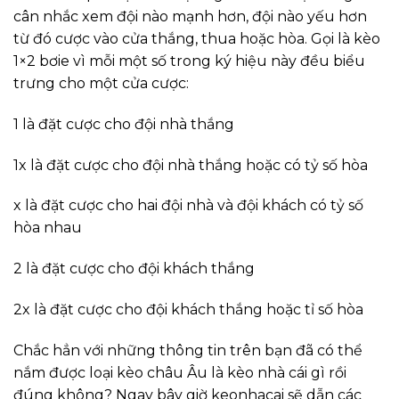
cân nhắc xem đội nào mạnh hơn, đội nào yếu hơn
BULGARIAN FIRST LEAGUE
từ đó cược vào cửa thắng, thua hoặc hòa. Gọi là kèo
1×2 bơie vì mỗi một số trong ký hiệu này đều biểu
1
0
Levski Sofia
-
H2
3
-
1
[1]
trưng cho một cửa cược:
MONTENEGRO FIRST LEAGUE
1 là đặt cược cho đội nhà thắng
0
0
Mornar
-
Arsenal Tiv
77'
4
-
2
[4]
PARAGUAYAN DIVISION INTERMEDIA
1x là đặt cược cho đội nhà thắng hoặc có tỷ số hòa
0
0
Independiente FBC
-
5'
1
-
0
[10]
x là đặt cược cho hai đội nhà và đội khách có tỷ số
PERUVIAN LIGA 1
hòa nhau
1
1
Sport Huancayo
-
Los Chank
76'
10
-
2
[4]
2 là đặt cược cho đội khách thắng
HẠNG NHẤT KUWAIT
2x là đặt cược cho đội khách thắng hoặc tỉ số hòa
0
0
Burgan SC
-
Al-Salibikh
85'
1
-
4
[6]
Chắc hẳn với những thông tin trên bạn đã có thể
0
0
Al-Yarmouk
-
Khaitan
90'
8
-
5
[2]
[5]
nắm được loại kèo châu Âu là kèo nhà cái gì rồi
ARGENTINE GROUP C TEBOLIDUN LEAGUE MANCHESTER
đúng không? Ngay bây giờ keonhacai sẽ dẫn các