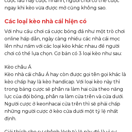
cược lâu hay cược nhanh, người chơi có thể cược
ngay khi kèo vừa được mở cũng không sao.
VĐQG ICELAND
0
0
Derry City
-
Sligo Rove
HT
2
-
2
[6]
Các loại kèo nhà cái hiện có
0
0
Galway United FC
-
45+5'
0
-
1
[7]
Với nhu cầu chơi cá cược bóng đá như một trò chơi
online hấp dẫn, ngày càng nhiều các nhà cái mọc
2
2
Shamrock Rovers
-
Dundalk
35'
0
-
1
[1]
[4]
lên như nấm với các loại kèo khác nhau để người
DIVISION 1 BA LAN
chơi có thể lựa chọn. Cơ bản có 3 loại kèo như sau:
0
0
Polonia Warszawa
-
Ruch Chor
HT
4
-
3
[4]
Kèo châu Á
Kèo nhà cái châu Á hay còn được gọi tên gọi khác là
ICELAND 1. DEILD KARLA
kèo chấp hay là kèo handicap. Với loại kèo này thì
3
0
Afturelding
-
Grindavik
20'
3
-
0
[3]
[1
trong bảng cược sẽ phân ra làm hai cửa theo năng
lực của đội bóng, phân ra làm cửa trên và cửa dưới.
0
0
Leiknir Reykjavik
-
Fylkir
20'
1
-
2
[8]
[2]
Người cược ở keonhacai cửa trên thì sẽ phải chấp
ICELAND BESTA-DEILD KVENNA
những người cược ở kèo cửa dưới một tỷ lệ nhất
4
2
Njardvik Grindavik (W)
-
định.
72'
2
-
4
[5]
1
0
Thor KA Akureyri Women
-
76'
5
-
2
[8]
Giải thích cho sự chênh lệch tỷ lệ này đó là vì sự