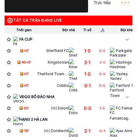
Trực tiếp
-
-
-
TẤT CẢ TRẬN ĐANG LIVE
Thời gian
Đội nhà
Tỉ số
Đội khách
FA CUP
1
0
Sheffield FC
-
Parkgate
HT
0
-
0
2
1
Kingstonian
-
Hastings Un
45+5'
2
-
0
1
0
Thetford Town F.C.
-
Yaxley
HT
0
-
0
0
1
Cribbs
-
Fairford T
HT
0
-
0
VĐQG BỒ ĐÀO NHA
0
0
Estoril
-
FC Famalic
20'
1
-
0
[10]
HẠNG 2 HÀ LAN
2
1
Dordrecht
-
76'
6
-
3
[10]