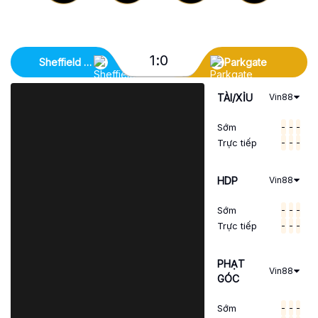
1
:
0
Sheffield FC
Parkgate
TÀI/XỈU
Vin88
Sớm
-
-
-
Trực tiếp
-
-
-
HDP
Vin88
Sớm
-
-
-
Trực tiếp
-
-
-
PHẠT
Vin88
GÓC
Sớm
-
-
-