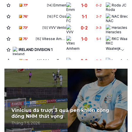
1
0
Emmen
-
Roda JC
77'
0
-
2
[14]
[8]
1
1
FC Oss
-
NAC Breda
76'
2
-
7
[16]
0
2
VVV Venlo
-
73'
3
-
3
[13]
1
0
Vitesse Arnhem
-
RKC Waalwi
75'
5
-
1
[15]
IRELAND DIVISION 1
2
0
Athlone Town
-
HT
0
-
2
[9]
2
0
Bray Wanderers
-
Finn Harps
HT
2
-
0
[2]
0
1
Cork City
-
Kerry FC
45+5'
6
-
4
[1]
[5]
2
0
UC Dublin
-
Wexford
45+5'
3
-
2
[3]
[6]
0
0
Cobh Ramblers
-
Treaty Uni
20'
0
-
0
[7]
Vinicius đá trượt 3 quả pen khiến cộng
đồng NHM thất vọng
VĐQG ROMANIA
Tháng 7 5, 2026
0
0
FC UT Arad
-
FC Rapid 1
73'
3
-
5
[15]