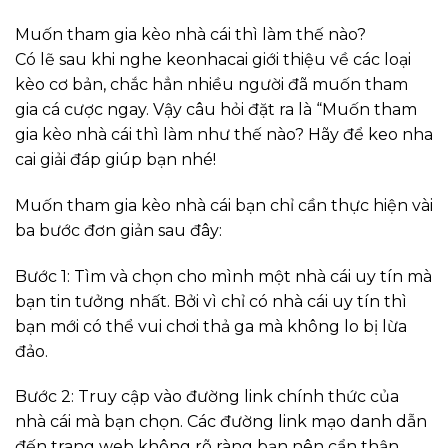
0
0
XV de Piracicaba Youth
-
Velo Clube 
76'
Muốn tham gia kèo nhà cái thì làm thế nào?
6
-
1
Có lẽ sau khi nghe keonhacai giới thiệu về các loại
1
4
Ponte Preta Youth
-
77'
2
-
3
kèo cơ bản, chắc hẳn nhiều người đã muốn tham
1
0
gia cá cược ngay. Vậy câu hỏi đặt ra là “Muốn tham
Porto Ferreira SP Youth
-
76'
6
-
2
gia kèo nhà cái thì làm như thế nào? Hãy để keo nha
1
0
Portuguesa Santista Youth
-
75'
6
-
3
cai giải đáp giúp bạn nhé!
2
2
Santos Youth
-
77'
5
-
2
Muốn tham gia kèo nhà cái bạn chỉ cần thực hiện vài
2
0
Sfera Youth
-
XV de Jau 
73'
1
-
2
ba bước đơn giản sau đây:
2
0
Uniao Sao Joao Youth
-
73'
2
-
1
Bước 1: Tìm và chọn cho mình một nhà cái uy tín mà
1
0
Uniao Suzano Youth
-
America SP
79'
0
-
0
bạn tin tưởng nhất. Bởi vì chỉ có nhà cái uy tín thì
bạn mới có thể vui chơi thả ga mà không lo bị lừa
0
2
SC Aguai SP Youth
-
Sao Paulo 
76'
1
-
8
đảo.
1
1
Barcelona EC SP Youth
-
72'
2
-
6
Bước 2: Truy cập vào đường link chính thức của
0
1
Olimpia SP Youth
-
74'
2
-
9
nhà cái mà bạn chọn. Các đường link mạo danh dẫn
đến trang web không rõ ràng bạn nên cẩn thận.