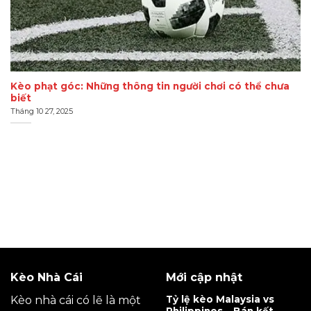
Kèo phạt góc: Những thông tin người chơi có thể chưa
biết
Tháng 10 27, 2025
Kèo Nhà Cái
Mới cập nhật
Tỷ lệ kèo Malaysia vs
Kèo nhà cái có lẽ là một
Philippines – Bán kết