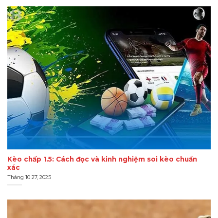
Ceara
-
Ponte Pret
23:30
-
[16]
VĐQG COSTA RICA
08/08
CS Cartagines
-
Sporting F
-
[4]
02:00
VĐQG GUATEMALA
08/08
Malacateco
-
Xelaju MC
-
[10]
[
02:00
Loading more...
Kèo chấp 1.5: Cách đọc và kinh nghiệm soi kèo chuẩn
xác
Tháng 10 27, 2025