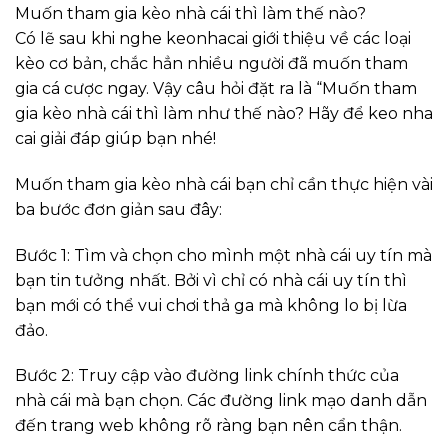
Muốn tham gia kèo nhà cái thì làm thế nào?
Có lẽ sau khi nghe keonhacai giới thiệu về các loại
kèo cơ bản, chắc hẳn nhiều người đã muốn tham
gia cá cược ngay. Vậy câu hỏi đặt ra là “Muốn tham
gia kèo nhà cái thì làm như thế nào? Hãy để keo nha
cai giải đáp giúp bạn nhé!
Muốn tham gia kèo nhà cái bạn chỉ cần thực hiện vài
ba bước đơn giản sau đây:
Bước 1: Tìm và chọn cho mình một nhà cái uy tín mà
bạn tin tưởng nhất. Bởi vì chỉ có nhà cái uy tín thì
bạn mới có thể vui chơi thả ga mà không lo bị lừa
đảo.
Bước 2: Truy cập vào đường link chính thức của
nhà cái mà bạn chọn. Các đường link mạo danh dẫn
đến trang web không rõ ràng bạn nên cẩn thận.