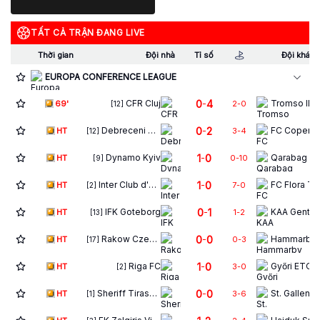
TẤT CẢ TRẬN ĐANG LIVE
Thời gian
Đội nhà
Tỉ số
Đội khách
EUROPA CONFERENCE LEAGUE
0
4
CFR Cluj
-
Tromso IL
69'
2
-
0
[12]
[
0
2
Debreceni VSC
-
HT
3
-
4
[12]
1
0
Dynamo Kyiv
-
Qarabag
HT
0
-
10
[9]
[2]
1
0
Inter Club d'Escaldes
-
HT
7
-
0
[2]
0
1
IFK Goteborg
-
KAA Gent
HT
1
-
2
[13]
[4
0
0
Rakow Czestochowa
-
Hammarby
HT
0
-
3
[17]
1
0
Riga FC
-
Győri ETO 
HT
3
-
0
[2]
0
0
Sheriff Tiraspol
-
St. Gallen
HT
3
-
6
[1]
[3