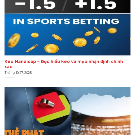
Kèo Handicap – Đọc hiểu kèo và mẹo nhận định chính
xác
Tháng 10 27, 2025