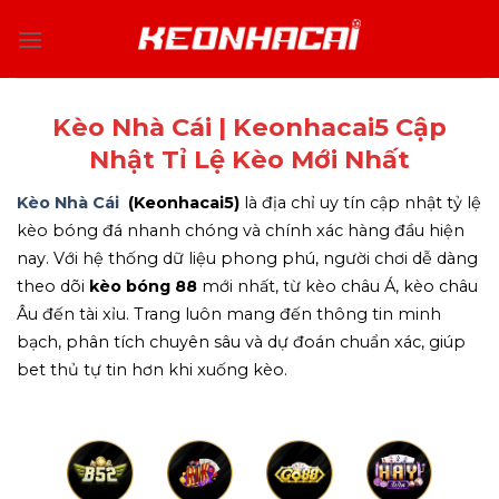
Bỏ
qua
nội
dung
Kèo Nhà Cái | Keonhacai5 Cập
Nhật Tỉ Lệ Kèo Mới Nhất
Kèo Nhà Cái
(Keonhacai5)
là địa chỉ uy tín cập nhật tỷ lệ
kèo bóng đá nhanh chóng và chính xác hàng đầu hiện
nay. Với hệ thống dữ liệu phong phú, người chơi dễ dàng
theo dõi
kèo bóng 88
mới nhất, từ kèo châu Á, kèo châu
Âu đến tài xỉu. Trang luôn mang đến thông tin minh
bạch, phân tích chuyên sâu và dự đoán chuẩn xác, giúp
bet thủ tự tin hơn khi xuống kèo.