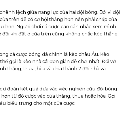
SFK 2000 Sarajevo Women
-
Racing FC Union Luxembourg
1.02
-
1.00
 chênh lệch giữa năng lực của hai đội bóng. Bởi vì đội
omen
-
Omonia Nicosia Women
-
-
-
 cửa trên dễ có cơ hội thắng hơn nên phải chấp cửa
omen
-
SeaSters Odessa Women
1.00
hau hơn. Người chơi cá cược cần cân nhắc xem mình
-
2.25
[3]
ệ đôi khi đặt ở cửa trên cũng không chắc kèo thắng.
's(w)
-
Hearts Women
0.92
-
1.00
[4]
 Women
-
Apolonia Fier W
-
-
-
ong cá cược bóng đá chính là kèo châu Âu. Kèo
Vllaznia Shkoder Women
-
Apollon Limassol LFC Women
0.95
-
-1.00
hể gọi là kèo nhà cái đơn giản dễ chơi nhất. Đối với
nh thắng, thua, hòa và chia thành 2 đội nhà và
omen
-
PAOK Saloniki Women
0.87
-
2.25
Women
-
Farul Constanta Women
1.00
-
2.00
 dự đoán kết quả dựa vào việc nghiên cứu đội bóng
omen
-
Sporting CP Women
0.80
-
-1.00
[2]
hơn từ đó cược vào cửa thắng, thua hoặc hòa. Gọi
 Women
-
Malmo Women
1.00
 đều biểu trưng cho một cửa cược:
-
1.50
[4]
Women
-
HJK Helsinki Women
0.97
-
1.50
[1]
 Women
-
Fenerbahce SK Women
1.00
-
1.00
[1]