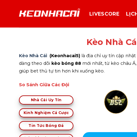
Bỏ
qua
LIVESCORE
LỊC
nội
dung
Kèo Nhà Cái
Kèo Nhà Cái
(Keonhacai5)
là địa chỉ uy tín cập nh
dàng theo dõi
kèo bóng 88
mới nhất, từ kèo châu Á,
giúp bet thủ tự tin hơn khi xuống kèo.
So Sánh Giữa Các Đội
Nhà Cái Uy Tín
Kinh Nghiệm Cá Cược
Tin Tức Bóng Đá