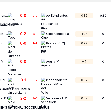
0
0
vadavia
-
AA Estudiantes (Río Cuarto)
0.82
2
-
2
0.50
[12]
ANSION MX
0
2
lan FC
-
Club Atletico La Paz
1.02
6
-
1
0
[14]
0
0
ango
-
Piratas FC
0.92
1
-
4
0
[7]
0
0
apan
-
Aguila
0.7
1
-
1
0
[7]
0
1
ia Quito
-
Independiente del Valle
0.67
5
-
2
0
[1]
& CARIBBEAN GAMES
2
2
o U21
-
Venezuela U21
0.57
9
-
1
0
EN'S NATIONAL SOCCER LEAGUE