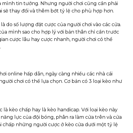
à mình tin tưởng. Nhưng người chơi cũng cần phải
estra
-
Estudiantes La Plata
0.90
-
0.00
[11]
i sẽ thay đổi và thêm bớt tỷ lệ cho phù hợp hơn.
Tigre
-
River Plate
0.90
-
-0.25
[15]
là do số lượng đặt cược của người chơi vào các cửa.
niors
-
Velez Sarsfield
0.82
-
0.50
[1]
của mình sao cho hợp lý với bản thân chỉ cần trước
ente
-
CA Platense
1.00
-
0.75
[15]
 gian cược lâu hay cược nhanh, người chơi có thể
.
rdoba
-
Gimnasia y Esgrima de Mendoza
0.85
-
0.75
[3]
Bosch
-
Almere City FC
0.92
-
-0.25
[9]
hơi online hấp dẫn, ngày càng nhiều các nhà cái
gười chơi có thể lựa chọn. Cơ bản có 3 loại kèo như
 NỮ
 Women
-
KFF Mitrovica Women
-
-
-
ŽNK Mura Women
-
ZNK Hajduk Split Women
1.00
-
0.75
 là kèo chấp hay là kèo handicap. Với loại kèo này
Gintra Universitetas Women
-
FK Riga Women
0.85
-
-1.00
 năng lực của đội bóng, phân ra làm cửa trên và cửa
ải chấp những người cược ở kèo cửa dưới một tỷ lệ
Women
-
ZFK TSC Women
0.97
-
2.00