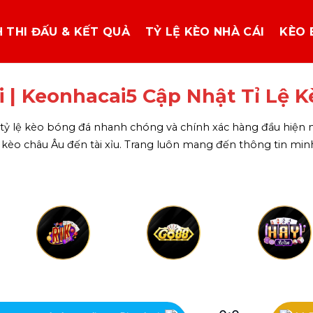
H THI ĐẤU & KẾT QUẢ
TỶ LỆ KÈO NHÀ CÁI
KÈO 
 | Keonhacai5 Cập Nhật Tỉ Lệ 
ật tỷ lệ kèo bóng đá nhanh chóng và chính xác hàng đầu hiện 
 kèo châu Âu đến tài xỉu. Trang luôn mang đến thông tin min