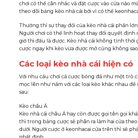
chơi có thể cân nhắc và đặt cược vào cửa nào m
Deportivo Ri
17:45
[10]
theo dõi bảng kèo nhà cái bởi vì có thể keonhaca
Club Atletico 
20:00
[5]
Thường thì sự thay đổi của kèo nhà cái phần lớn 
Boca Ju
22:15
[8]
Người chơi có thể linh hoạt thay đổi quyết định 
09/08
CA Independi
[2]
giờ thi đấu là được. Kèo nhà cái không tính thời
00:30
cược ngay khi kèo vừa được mở cũng không sao
09/08
Instituto de Có
[4]
00:30
Các loại kèo nhà cái hiện có
HẠNG 2 HÀ LAN
Den 
14:30
[11]
Với nhu cầu chơi cá cược bóng đá như một trò c
mọc lên như nấm với các loại kèo khác nhau để n
CHAMPIONS LEAGUE
sau:
Ferencvarosi TC
08:00
[1]
Kèo châu Á
09:00
Kèo nhà cái châu Á hay còn được gọi tên gọi khác
10:00
thì trong bảng cược sẽ phân ra làm hai cửa theo
dưới. Người cược ở keonhacai cửa trên thì sẽ ph
Metalist 1925 
11:00
[1]
nhất định.