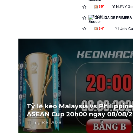
NJ/NY Gotham FC 
59'
[1]
CHI LIGA DE PRIMERA
Univ Ca
54'
[3]
CHI LIGA DE ASCENS
Deportes Santa
55'
[15]
PERUVIAN LIGA 1
Universitario De D
14'
[9]
COLOMBIAN TORNEO
Deportes Qu
54'
[13]
Tỷ lệ kèo Malaysia vs Philippine
PANAMANIAN LIGA D
ASEAN Cup 20h00 ngày 08/08/
San Francis
14'
[4]
Tháng 8 5, 2026
JAPANESE REGIONAL