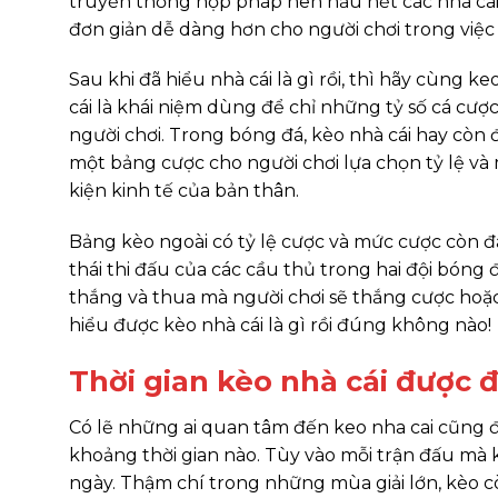
truyền thống hợp pháp nên hầu hết các nhà cái đ
ARFC
đơn giản dễ dàng hơn cho người chơi trong việc 
44'
Sau khi đã hiểu nhà cái là gì rồi, thì hãy cùng k
CÁC TRẬN SẮP DIỄN R
cái là khái niệm dùng để chỉ những tỷ số cá cượ
người chơi. Trong bóng đá, kèo nhà cái hay còn đ
GIẢI VÔ ĐỊCH BÓNG 
một bảng cược cho người chơi lựa chọn tỷ lệ và
Mal
13:00
[136]
kiện kinh tế của bản thân.
Thá
13:00
[91]
Bảng kèo ngoài có tỷ lệ cược và mức cược còn đ
VĐQG BỒ ĐÀO NHA
thái thi đấu của các cầu thủ trong hai đội bóng 
thắng và thua mà người chơi sẽ thắng cược hoặc
Mar
14:30
[17]
hiểu được kèo nhà cái là gì rồi đúng không nào!
Vitoria Guim
17:00
[10]
Thời gian kèo nhà cái được đ
CF Estrela Amado
19:30
[15]
Có lẽ những ai quan tâm đến keo nha cai cũng 
VĐQG ARGENTINA
khoảng thời gian nào. Tùy vào mỗi trận đấu mà
Atletico Tuc
17:45
[4]
ngày. Thậm chí trong những mùa giải lớn, kèo 