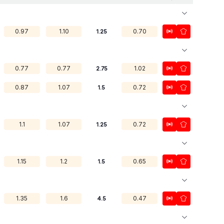
0.97
1.10
0.70
1.25
0.77
0.77
1.02
2.75
0.87
1.07
0.72
1.5
1.1
1.07
0.72
1.25
1.15
1.2
0.65
1.5
1.35
1.6
0.47
4.5