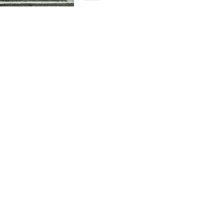
0.77
-
-
-
-
-
-
-
0.80
0.90
0.90
3.50
0.87
1.00
0.80
3.50
-
-
-
-
0.85
0.87
0.92
2.75
0.92
0.95
0.85
3.50
0.80
0.95
0.85
3.00
1.00
0.80
1.00
2.50
0.80
1.00
0.80
3.00
0.82
1.00
0.80
3.50
0.80
0.82
0.97
3.00