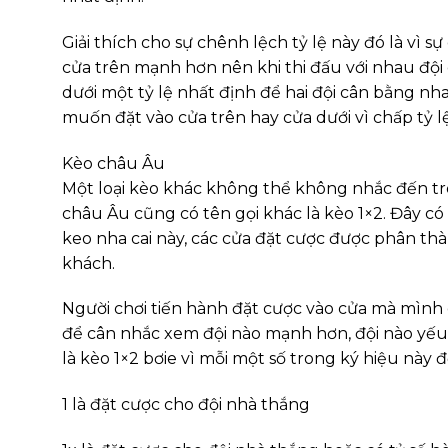
11:00
Giải thích cho sự chênh lệch tỷ lệ này đó là vì sự
Valerenga W
11:00
[4]
cửa trên mạnh hơn nên khi thi đấu với nhau đội
Young Boys W
dưới một tỷ lệ nhất định để hai đội cân bằng n
12:30
[2]
muốn đặt vào cửa trên hay cửa dưới vì chấp tỷ l
HB Koge Woman
13:30
[1]
Kèo châu Âu
SCU Torreense
13:30
[3]
Một loại kèo khác không thể không nhắc đến tr
14:00
châu Âu cũng có tên gọi khác là kèo 1×2. Đây có t
keo nha cai này, các cửa đặt cược được phân thà
SK Brann W
14:30
[1]
khách.
Austria Wien 
16:00
[7]
Người chơi tiến hành đặt cược vào cửa mà mình
St. Polten W
16:00
[3]
để cân nhắc xem đội nào mạnh hơn, đội nào yếu 
Eintracht Frankfurt
17:00
là kèo 1×2 bơie vì mỗi một số trong ký hiệu này
[3]
PSV Eindhoven 
17:00
[1]
1 là đặt cược cho đội nhà thắng
Oud Heverlee Leuven
18:00
[1]