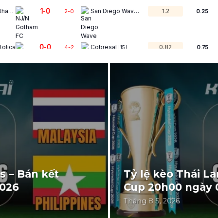
1
0
Women
-
San Diego Wave Women
1.2
2
-
0
0.25
[4]
0
0
tolica
-
Cobresal
0.82
4
-
2
0.75
[15]
O
0
0
 Cruz
-
Puerto Montt
1
4
-
1
0.25
[5]
0
0
eportes
-
Sporting Cristal
0.90
1
-
1
0.25
[6]
 BETPLAY DIMAYOR
0
0
indio
-
Inter Palmira
1.02
2
-
3
0.25
[16]
s – Bán kết
Tỷ lệ kèo Thái L
E FUTBOL
2026
Cup 20h00 ngày 
1
0
co FC
-
Herrera FC
0.97
0
-
0
0.5
[6]
Tháng 8 5, 2026
 LEAGUE