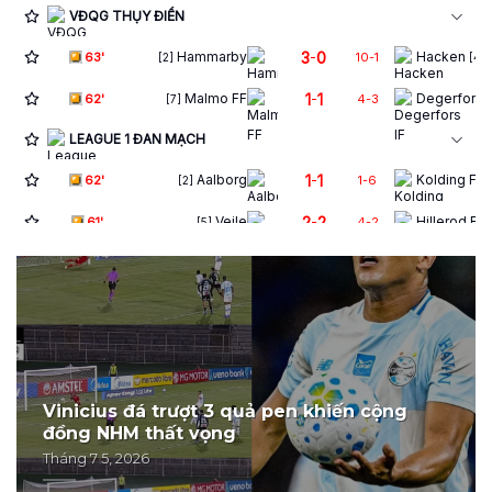
VĐQG THỤY ĐIỂN
3
0
Hammarby
-
Hacken
63'
10
-
1
[2]
[4]
1
1
Malmo FF
-
Degerfors 
62'
4
-
3
[7]
LEAGUE 1 ĐAN MẠCH
1
1
Aalborg
-
Kolding FC
62'
1
-
6
[2]
2
2
Vejle
-
61'
4
-
2
[5]
0
0
Fredericia
-
Vendsysse
20'
2
-
0
[4]
HẠNG NHẤT TRUNG QUỐC
0
0
Tianjin Jinmen Tiger U20
-
90+4'
10
-
8
HẠNG 2 BỒ ĐÀO NHA
Vinicius đá trượt 3 quả pen khiến cộng
0
0
Vizela
-
Uniao Leiri
20'
0
-
1
[14]
đồng NHM thất vọng
Tháng 7 5, 2026
VĐQG ARMENIA