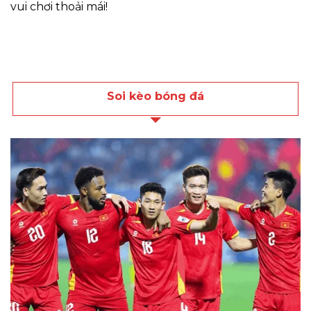
vui chơi thoải mái!
0
0
CA River Plate Montevideo
-
Huracan FC
20'
2
-
1
0
0
CA Lito
-
Sud Americ
20'
1
-
0
kuwin
NORWEGIAN 3.DIVISJON
1
0
Stabaek B
-
Vag
20'
2
-
1
[9]
[10]
Soi kèo bóng đá
SWITZERLAND DIVISON 2 LEAGUE
0
0
FC Gossau
-
Freienbach
62'
2
-
3
ARGENTINE WOMEN'S LEAGUE
1
1
Ferro Carril Oeste Women
-
45+5'
4
-
2
FINNISH KOLMONEN
0
1
Sporting Kristina
-
VPV Pallo-V
63'
6
-
0
ĐỨC 2. BUNDESLIGA NỮ
0
1
FFC Frankfurt II Women
-
51'
0
-
0
[13]