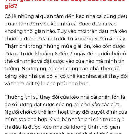
giờ?
1
1
Energie Cottbus
-
Hannover 
72'
0
-
6
[14]
Có lẽ những ai quan tâm đến keo nha cai cũng đều
ĐỨC 3. LIGA
quan tâm đến việc kèo nhà cái được đưa ra vào
2
3
TSG Hoffenheim II
-
90'
6
-
4
[11]
khoảng thời gian nào. Tùy vào mỗi trận đấu mà kèo
thường được đưa ra trước từ khoảng 3 đến 4 ngày.
SCOTTISH PREMIERSHIP
Thậm chí trong những mùa giải lớn, kèo còn được
0
3
Kilmarnock F.C.
-
Celtic F.C.
45+5'
3
-
2
[9]
[
đưa ra trước khoảng 6 đến 7 ngày để người chơi có
thể cân nhắc và đặt cược vào cửa nào mà mình tin
NETHERLANDS EREDIVISIE
tưởng. Nhưng người chơi cũng cần phải theo dõi
1
0
Groningen
-
FC Utrecht
45+5'
1
-
0
[12]
bảng kèo nhà cái bởi vì có thể keonhacai sẽ thay đổi
và thêm bớt tỷ lệ cho phù hợp hơn.
0
0
PEC Zwolle
-
AFC Ajax
45+5'
1
-
4
[14]
[9
HẠNG NHẤT THỤY ĐIỂN
Thường thì sự thay đổi của kèo nhà cái phần lớn là
do số lượng đặt cược của người chơi vào các cửa.
0
0
Varbergs BoIS FC
-
Sandvikens
20'
0
-
1
[2]
Người chơi có thể linh hoạt thay đổi quyết định của
SWEDEN DIVISION 2
mình sao cho hợp lý với bản thân chỉ cần trước giờ
thi đấu là được. Kèo nhà cái không tính thời gian
0
0
Motala AIF FK
-
Husqvarna
64'
6
-
1
[9]