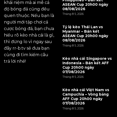
khái niệm mà ai mê cá
Moreirense
-
19:30
-
[11]
ASEAN Cup 20h00 ngày
độ bóng đá cũng đều
08/08/2026
VĐQG ARGENTINA
Tháng 8 5, 2026
quen thuộc. Nếu bạn là
người mới tập chơi cá
CA San Lorenzo
-
CA Huraca
18:00
-
[13]
Tỷ lệ kèo Thái Lan vs
cược bóng đá, bạn chưa
Myanmar – Bán kết
Defensa Y Justicia
-
20:45
-
[9]
hiểu rõ kèo nhà cái là gì,
ASEAN Cup 20h00 ngày
08/08/2026
thì đừng lo vì ngay sau
Gimnasia La Plata
-
20:45
-
[6]
Tháng 8 5, 2026
đây rr-b.tv sẽ đưa bạn
Argentinos Juniors
-
23:15
-
[1]
cùng đi tìm kiếm câu
Kèo nhà cái Singapore vs
trả lời nhé!
HẠNG 2 HÀ LAN
Indonesia – Bán kết AFF
Cup 20h00 ngày
MVV Maastricht
-
07/08/2026
14:45
-
[16]
Tháng 8 5, 2026
VĐQG NGA
Kèo nhà cái Việt Nam vs
Zenit St. Petersburg
-
14:00
-
[1]
Campuchia – Vòng bảng
AFF Cup 20h00 ngày
Spartak Moscow
-
FK Krasnod
17:00
-
[2]
07/08/2026
Tháng 8 5, 2026
Rubin Kazan
-
FC Orenbu
17:30
-
[8]