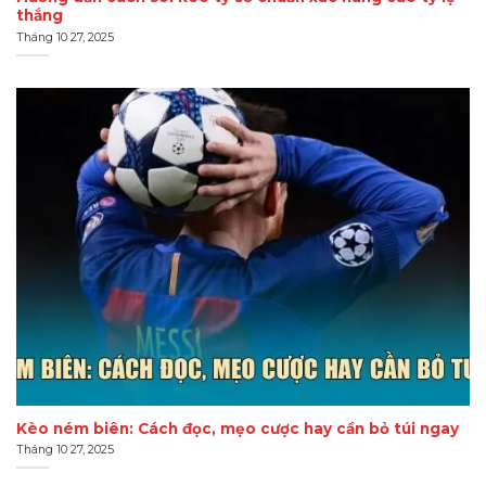
0
0
VFC Plauen
-
61'
0
-
0
thắng
Tháng 10 27, 2025
1
0
SG Union Sandersdorf
-
61'
0
-
0
1
0
Singen
-
Neckarsul
61'
0
-
0
1
0
Eintracht Braunschweig II
-
61'
0
-
0
0
0
Dynamo Dresden (Youth)
-
SC Freital
62'
0
-
0
0
2
FC Frankfurt
-
SSC Weisse
62'
0
-
0
1
0
Reinickendorfer Fuchse
-
61'
0
-
0
0
0
TuBa Pohlheim
-
Hummetrot
45+5'
0
-
0
0
0
Germania Egestorf
-
20'
0
-
0
0
0
SV Meppen II
-
20'
0
-
0
0
0
SC Spelle-Venhaus
-
20'
0
-
0
Kèo ném biên: Cách đọc, mẹo cược hay cần bỏ túi ngay
Tháng 10 27, 2025
0
0
SSV Vorsfelde
-
FC Verden 
20'
0
-
0