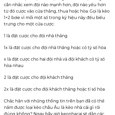
VĐQG UKRAINE
cân nhắc xem đội nào mạnh hơn, đội nào yếu hơn
từ đó cược vào cửa thắng, thua hoặc hòa. Gọi là kèo
0
0
FK Epitsentr Dunayivtsi
-
45+5'
0
-
2
[3]
1×2 bơie vì mỗi một số trong ký hiệu này đều biểu
UKRAINIAN FIRST LEAGUE
trưng cho một cửa cược:
0
0
Fenix Mariupol
-
SC Poltava
20'
1
-
0
[16]
1 là đặt cược cho đội nhà thắng
UKRAINIAN YOUTH TEAM CHAMPIONSHIP
1x là đặt cược cho đội nhà thắng hoặc có tỷ số hòa
3
2
Chernomorets Odessa Youth
-
90+3'
0
-
0
[5]
x là đặt cược cho hai đội nhà và đội khách có tỷ số
0
0
FC Livyi Bereh U21
-
20'
0
-
0
[10]
hòa nhau
CZECH CHANCE LIGA
2 là đặt cược cho đội khách thắng
0
0
SK Slavia Praha
-
FK Pardubi
20'
1
-
1
[3]
2x là đặt cược cho đội khách thắng hoặc tỉ số hòa
CHANCE NÁRODNÍ LIGA
0
1
FC Baník Ostrava B
-
45+5'
4
-
0
[14]
Chắc hẳn với những thông tin trên bạn đã có thể
nắm được loại kèo châu Âu là kèo nhà cái gì rồi
VĐQG LATVIA
đúng không? Ngay bây giờ keonhacai sẽ dẫn các