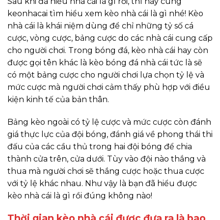
Sau khi đã hiểu nhà cái là gì rồi, thì hãy cùng
keonhacai tìm hiểu xem kèo nhà cái là gì nhé! Kèo
Lech Poznan
-
KI Klaksvik
17:00
-
[3]
nhà cái là khái niệm dùng để chỉ những tỷ số cá
Lincoln Red Imps FC
-
17:00
-
[1]
cược, vòng cược, bảng cược do các nhà cái cung cấp
cho người chơi. Trong bóng đá, kèo nhà cái hay còn
Red Bull Salzburg
-
Pafos FC
17:00
-
[3]
[4
được gọi tên khác là kèo bóng đá nhà cái tức là sẽ
PAOK Saloniki
-
Anderlecht
17:45
-
[3]
có một bảng cược cho người chơi lựa chọn tỷ lệ và
mức cược mà người chơi cảm thấy phù hợp với điều
Thun
-
18:00
-
[8]
kiện kinh tế của bản thân.
Benfica
-
19:00
-
[3]
Bảng kèo ngoài có tỷ lệ cược và mức cược còn đánh
VĐQG ARGENTINA
giá thực lực của đội bóng, đánh giá về phong thái thi
Club Atlético Unión
-
22:00
-
[14]
đấu của các cầu thủ trong hai đội bóng để chia
thành cửa trên, cửa dưới. Tùy vào đội nào thắng và
VĐQG BOLIVIA
thua mà người chơi sẽ thắng cược hoặc thua cược
Universitario De Vinto
-
Real Potos
19:00
-
[15]
với tỷ lệ khác nhau. Như vậy là bạn đã hiểu được
kèo nhà cái là gì rồi đúng không nào!
Blooming
-
Always Re
23:30
-
[7]
Thời gian kèo nhà cái được đưa ra là bao
MEXICO LIGA DE EXPANSION MX