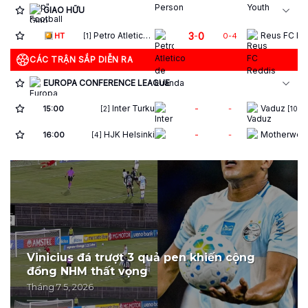
GIAO HỮU
3
0
Petro Atletico de Luanda
-
HT
0
-
4
[1]
CÁC TRẬN SẮP DIỄN RA
EUROPA CONFERENCE LEAGUE
Inter Turku
-
Vaduz
15:00
-
[2]
[10]
HJK Helsinki
-
16:00
-
[4]
FK Jablonec
-
16:00
-
[2]
FC Noah
-
FC Sion
16:00
-
[2]
[5]
Paide Linnameeskond
-
SK Rapid W
16:00
-
[4]
CFR Cluj
-
Tromso IL
16:30
-
[12]
[
Vinicius đá trượt 3 quả pen khiến cộng
Debreceni VSC
-
17:00
-
[12]
đồng NHM thất vọng
Tháng 7 5, 2026
Dynamo Kyiv
-
Qarabag
17:00
-
[9]
[2]