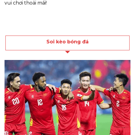
vui chơi thoải mái!
kuwin
Soi kèo bóng đá