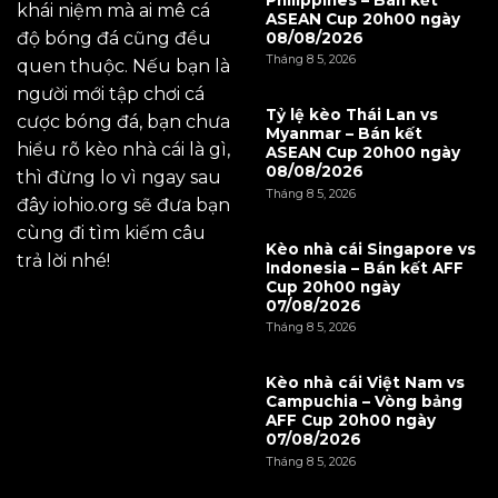
khái niệm mà ai mê cá
ASEAN Cup 20h00 ngày
độ bóng đá cũng đều
08/08/2026
Tháng 8 5, 2026
quen thuộc. Nếu bạn là
người mới tập chơi cá
Tỷ lệ kèo Thái Lan vs
cược bóng đá, bạn chưa
Myanmar – Bán kết
hiểu rõ kèo nhà cái là gì,
ASEAN Cup 20h00 ngày
08/08/2026
thì đừng lo vì ngay sau
Tháng 8 5, 2026
đây iohio.org sẽ đưa bạn
cùng đi tìm kiếm câu
Kèo nhà cái Singapore vs
trả lời nhé!
Indonesia – Bán kết AFF
Cup 20h00 ngày
07/08/2026
Tháng 8 5, 2026
Kèo nhà cái Việt Nam vs
Campuchia – Vòng bảng
AFF Cup 20h00 ngày
07/08/2026
Tháng 8 5, 2026