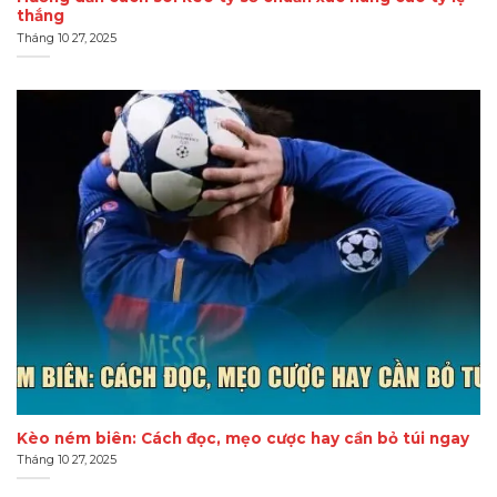
thắng
Tháng 10 27, 2025
Kèo ném biên: Cách đọc, mẹo cược hay cần bỏ túi ngay
Tháng 10 27, 2025