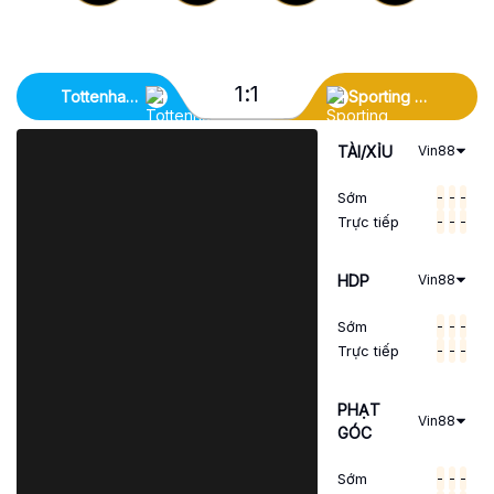
1
:
1
Tottenham Hotspur U17
Sporting CP U17
TÀI/XỈU
Vin88
Sớm
-
-
-
Trực tiếp
-
-
-
HDP
Vin88
Sớm
-
-
-
Trực tiếp
-
-
-
PHẠT
Vin88
GÓC
Sớm
-
-
-