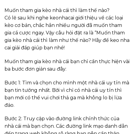
Muốn tham gia kèo nhà cái thì làm thế nào?
Có lẽ sau khi nghe keonhacai giới thiệu về các loại
kèo cơ bản, chắc hẳn nhiều người đã muốn tham
gia cá cược ngay. Vậy câu hỏi đặt ra là “Muốn tham
gia kèo nhà cái thì làm như thế nào? Hãy để keo nha
cai giải đáp giúp bạn nhé!
Muốn tham gia kèo nhà cái bạn chỉ cần thực hiện vài
ba bước đơn giản sau đây:
Bước 1: Tìm và chọn cho mình một nhà cái uy tín mà
bạn tin tưởng nhất. Bởi vì chỉ có nhà cái uy tín thì
bạn mới có thể vui chơi thả ga mà không lo bị lừa
đảo.
Bước 2: Truy cập vào đường link chính thức của
nhà cái mà bạn chọn. Các đường link mạo danh dẫn
đến trang web không rõ ràng bạn nên cẩn thận.