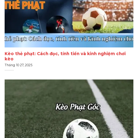
Kèo thẻ phạt: Cách đọc, tính tiền và kinh nghiệm chơi
kèo
Tháng 10 27, 2025