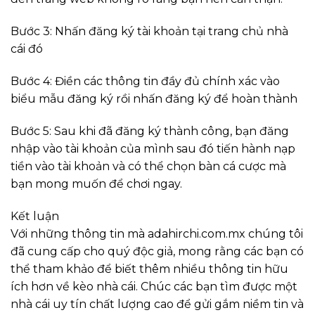
Bước 3: Nhấn đăng ký tài khoản tại trang chủ nhà
cái đó
Bước 4: Điền các thông tin đầy đủ chính xác vào
biểu mẫu đăng ký rồi nhấn đăng ký để hoàn thành
Bước 5: Sau khi đã đăng ký thành công, bạn đăng
nhập vào tài khoản của mình sau đó tiến hành nạp
tiền vào tài khoản và có thể chọn bàn cá cược mà
bạn mong muốn để chơi ngay.
Kết luận
Với những thông tin mà adahirchi.com.mx chúng tôi
đã cung cấp cho quý độc giả, mong rằng các bạn có
thể tham khảo để biết thêm nhiều thông tin hữu
ích hơn về kèo nhà cái. Chúc các bạn tìm được một
nhà cái uy tín chất lượng cao để gửi gắm niềm tin và