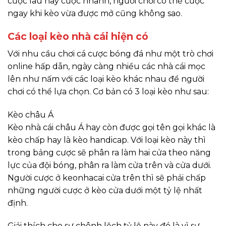
cược lâu hay cược nhanh, người chơi có thể cược
ngay khi kèo vừa được mở cũng không sao.
Các loại kèo nhà cái hiện có
Với nhu cầu chơi cá cược bóng đá như một trò chơi
online hấp dẫn, ngày càng nhiều các nhà cái mọc
lên như nấm với các loại kèo khác nhau để người
chơi có thể lựa chọn. Cơ bản có 3 loại kèo như sau:
Kèo châu Á
Kèo nhà cái châu Á hay còn được gọi tên gọi khác là
kèo chấp hay là kèo handicap. Với loại kèo này thì
trong bảng cược sẽ phân ra làm hai cửa theo năng
lực của đội bóng, phân ra làm cửa trên và cửa dưới.
Người cược ở keonhacai cửa trên thì sẽ phải chấp
những người cược ở kèo cửa dưới một tỷ lệ nhất
định.
Giải thích cho sự chênh lệch tỷ lệ này đó là vì sự