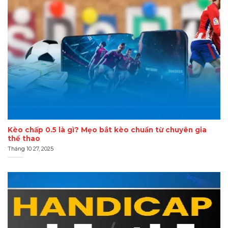
1
0
Boskovice
-
H2
2
-
3
GERMAN BAVARIA LEAGUE
0
0
Nurnberg II
-
TSV Buchb
H2
0
-
0
0
1
TSV Schwaben Augsburg
-
VfB Eichstat
H2
0
-
0
0
0
TSV Landsberg
-
FV Illertiss
41'
0
-
0
0
0
TSV 1860 München
-
11'
0
-
0
0
0
TSV Aubstadt
-
11'
0
-
0
Kèo chấp 0.5 là gì? Mẹo bắt kèo chuẩn từ chuyên gia
thể thao
0
0
SpVgg Oberfranken Bayreuth
-
FC Memmi
11'
0
-
0
Tháng 10 27, 2025
POLAND WOMEN LEAGUE
0
1
Czarni Sosnowiec II (w)
-
H2
1
-
4
SUPER 8
1
0
BUL FC
-
H2
2
-
3