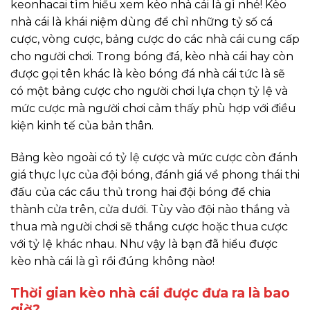
0
0
Jitex DFF Women
-
11'
0
-
1
[9]
keonhacai tìm hiểu xem kèo nhà cái là gì nhé! Kèo
nhà cái là khái niệm dùng để chỉ những tỷ số cá
FINNISH YKKOSLIIGA
cược, vòng cược, bảng cược do các nhà cái cung cấp
3
0
FC Haka
-
JIPPO
90+24'
3
-
5
[3]
[4]
cho người chơi. Trong bóng đá, kèo nhà cái hay còn
được gọi tên khác là kèo bóng đá nhà cái tức là sẽ
1
0
JaPS
-
82'
5
-
2
[5]
có một bảng cược cho người chơi lựa chọn tỷ lệ và
FINNISH YKKONEN
mức cược mà người chơi cảm thấy phù hợp với điều
kiện kinh tế của bản thân.
0
1
KuPS Youth
-
Inter Turku I
87'
7
-
4
[12]
1
3
FF Jaro II
-
83'
Bảng kèo ngoài có tỷ lệ cược và mức cược còn đánh
1
-
2
[3]
giá thực lực của đội bóng, đánh giá về phong thái thi
3
0
PEPO Lappeenranta
-
Mypa
H2
5
-
1
[2]
[9]
đấu của các cầu thủ trong hai đội bóng để chia
0
0
thành cửa trên, cửa dưới. Tùy vào đội nào thắng và
Kiffen Helsinki
-
Union Plaan
H2
6
-
2
[1]
thua mà người chơi sẽ thắng cược hoặc thua cược
2
1
Atlantis
-
H2
1
-
4
[5]
với tỷ lệ khác nhau. Như vậy là bạn đã hiểu được
kèo nhà cái là gì rồi đúng không nào!
1
1
PPJ Akatemia
-
HPS
H2
3
-
6
[7]
[4]
DANISH SUPERLIGA
Thời gian kèo nhà cái được đưa ra là bao
giờ?