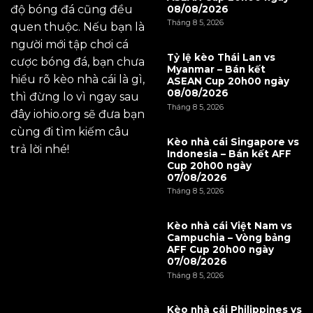
độ bóng đá cũng đều
08/08/2026
Cobh Ramblers
-
Treaty Uni
18:45
-
[7]
Tháng 8 5, 2026
quen thuộc. Nếu bạn là
người mới tập chơi cá
Cork City
-
Kerry FC
18:45
-
[1]
[5]
Tỷ lệ kèo Thái Lan vs
cược bóng đá, bạn chưa
Myanmar – Bán kết
UC Dublin
-
Wexford
18:45
-
[3]
[6]
hiểu rõ kèo nhà cái là gì,
ASEAN Cup 20h00 ngày
08/08/2026
thì đừng lo vì ngay sau
Loading more...
Tháng 8 5, 2026
đây iohio.org sẽ đưa bạn
cùng đi tìm kiếm câu
Kèo nhà cái Singapore vs
trả lời nhé!
Indonesia – Bán kết AFF
Cup 20h00 ngày
07/08/2026
Tháng 8 5, 2026
Kèo nhà cái Việt Nam vs
Campuchia – Vòng bảng
AFF Cup 20h00 ngày
07/08/2026
Tháng 8 5, 2026
Kèo nhà cái Philippines vs