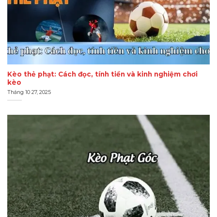
Aylesbury United
-
Flackwell H
18:45
-
Lye Town
-
18:45
-
Dudley Town
-
Droitwich S
18:45
-
Forest Row
-
Newhaven
18:45
-
Kèo thẻ phạt: Cách đọc, tính tiền và kinh nghiệm chơi
Wokingham Town
-
Corsham T
18:45
kèo
-
Tháng 10 27, 2025
Hackney Wick
-
West Essex
18:45
-
Hilltop
-
Grays Athle
18:45
-
White Ensign F.C.
-
Heybridge 
18:45
-
Ascot United F.C.
-
Clevedon 
19:00
-
Hinckley Leicester Road FC
-
Whitchurch 
19:00
-
VĐQG BỒ ĐÀO NHA
Estoril
-
FC Famalic
19:15
-
[10]