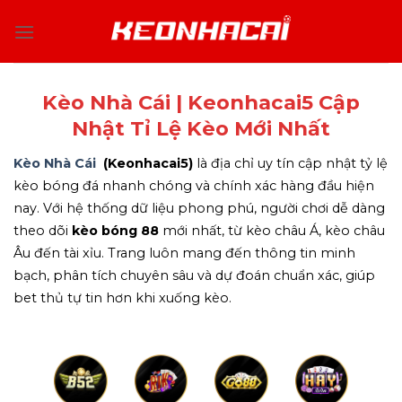
Bỏ
qua
nội
dung
Kèo Nhà Cái | Keonhacai5 Cập
Nhật Tỉ Lệ Kèo Mới Nhất
Kèo Nhà Cái
(Keonhacai5)
là địa chỉ uy tín cập nhật tỷ lệ
kèo bóng đá nhanh chóng và chính xác hàng đầu hiện
nay. Với hệ thống dữ liệu phong phú, người chơi dễ dàng
theo dõi
kèo bóng 88
mới nhất, từ kèo châu Á, kèo châu
Âu đến tài xỉu. Trang luôn mang đến thông tin minh
bạch, phân tích chuyên sâu và dự đoán chuẩn xác, giúp
bet thủ tự tin hơn khi xuống kèo.