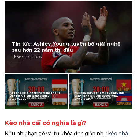
1
0
Girona FC
-
Sabadell
41'
1
-
0
0
0
Atletico de Madrid Women
-
Charlton 
41'
0
-
0
[5]
0
0
CD Leganes
-
Merida AD
11'
0
-
0
[16]
[
Tin tức: Ashley Young tuyên bố giải nghệ
0
0
Deportivo La Coruna Women
-
11'
0
-
0
[12]
sau hơn 22 năm thi đấu
0
0
Tháng 7 5, 2026
AD Ceuta
-
Malaga
11'
0
-
0
[11]
0
1
Badalona Women
-
Villarreal 
11'
0
-
0
[9]
0
0
Osasuna Women
-
11'
0
-
0
0
0
Alfaro
-
CD Tudela
11'
0
-
0
Kèo nhà cái Singapore vs Indonesia –
Kèo nhà cái Việt Nam vs Campuchia –
Bán kết AFF Cup 20h00 ngày
Vòng bảng AFF Cup 20h00 ngày
07/08/2026
07/08/2026
ĐỨC 3. LIGA
0
0
Waldhof Mannheim
-
11'
0
-
1
[11]
Kèo nhà cái có nghĩa là gì?
HẠNG NHẤT THỤY ĐIỂN
Nếu như bạn gõ vài từ khóa đơn giản như
kèo nhà