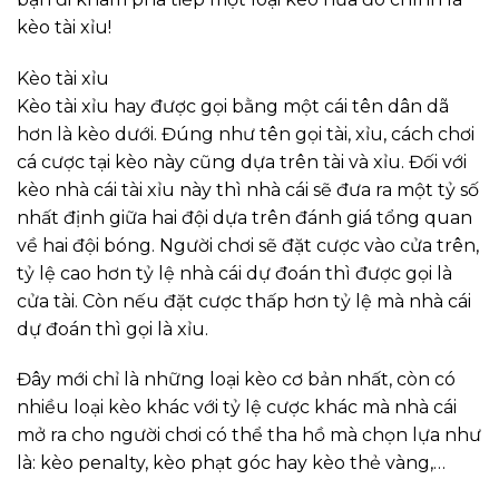
0
1
Hegelmann Litauen II
-
FK Garliava
H2
2
-
2
[13]
kèo tài xỉu!
0
1
Lietava Jonava
-
H2
4
-
1
[10]
Kèo tài xỉu
HUNGARY FIZZ LIGA
Kèo tài xỉu hay được gọi bằng một cái tên dân dã
hơn là kèo dưới. Đúng như tên gọi tài, xỉu, cách chơi
2
2
MTK Budapest
-
80'
7
-
2
[2]
cá cược tại kèo này cũng dựa trên tài và xỉu. Đối với
BULGARIAN VTORA LIGA
kèo nhà cái tài xỉu này thì nhà cái sẽ đưa ra một tỷ số
nhất định giữa hai đội dựa trên đánh giá tổng quan
0
0
Etar
-
69'
3
-
1
[1]
về hai đội bóng. Người chơi sẽ đặt cược vào cửa trên,
HẠNG 2 SLOVENIA
tỷ lệ cao hơn tỷ lệ nhà cái dự đoán thì được gọi là
cửa tài. Còn nếu đặt cược thấp hơn tỷ lệ mà nhà cái
2
0
ND Beltinci
-
85'
6
-
6
[4]
dự đoán thì gọi là xỉu.
0
1
Dren Vrhnika
-
Triglav Gor
85'
3
-
3
Đây mới chỉ là những loại kèo cơ bản nhất, còn có
0
0
NK Krka
-
Bistrica
H2
0
-
1
[12]
[6]
nhiều loại kèo khác với tỷ lệ cược khác mà nhà cái
HẠNG NHẤT KAZAKHSTAN
mở ra cho người chơi có thể tha hồ mà chọn lựa như
là: kèo penalty, kèo phạt góc hay kèo thẻ vàng,…
4
1
Turan
-
Astana B
90+21'
3
-
2
[3]
[5]