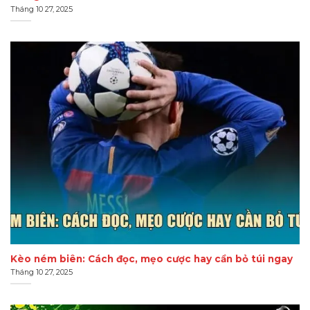
Tháng 10 27, 2025
2
0
LTU
-
ACF
H2
5
-
0
3
0
FC Jyvaskyla Blackbird
-
JJK2
H2
5
-
4
0
0
EsPa
-
NuPS
HT
3
-
3
1
0
PPS
-
LPS Helsink
26'
2
-
2
COLOMBIAN U19 LEAGUE
2
2
Sellos Colombianos U19
-
90+24'
5
-
5
2
0
Aguilas Doradas U19
-
Total Socce
90+1'
7
-
1
0
0
Tigres U19
-
11'
1
-
0
GERMAN BUNDESLIGA 5
0
0
FSV Stadeln
-
ASV Cham
41'
0
-
0
Kèo ném biên: Cách đọc, mẹo cược hay cần bỏ túi ngay
0
1
FSV Pfaffenhofen
-
41'
0
-
0
Tháng 10 27, 2025
0
0
Germania Halberstadt
-
11'
0
-
0