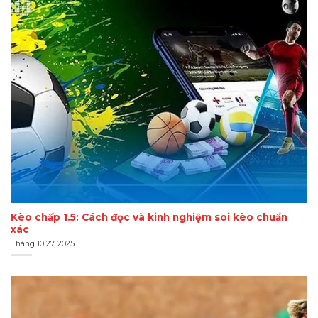
0
0
TSG Balingen
-
Villingen
11'
0
-
0
0
0
SSV Reutlingen 05
-
Nottingen
11'
0
-
0
0
0
TSV 1880 Wasserburg
-
SV Erlbach
11'
0
-
0
DANISH DIVISION 3 GROUP A
0
0
BK Frem
-
11'
0
-
1
[11]
CÚP CEE
2
1
Sparta Praha U19
-
Braga U19
83'
0
-
0
[197]
[
CHILEAN WOMEN'S DIVISION 1
Kèo chấp 1.5: Cách đọc và kinh nghiệm soi kèo chuẩn
0
3
Magallanes (W)
-
79'
1
-
2
xác
Tháng 10 27, 2025
LITHUANIAN II LYGA
1
1
FK Panevezys B
-
90+21'
5
-
5
CZECH FIFTH LEAGUE