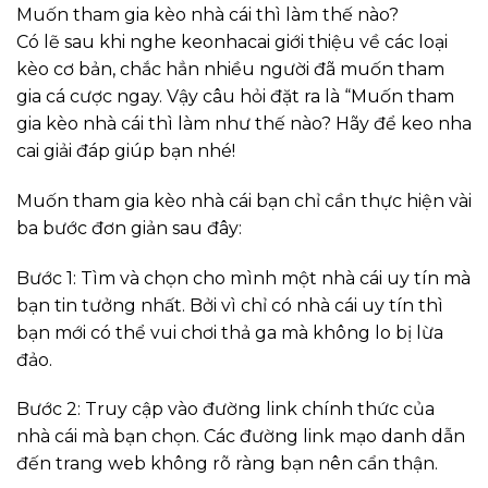
ESTONIAN PREMIUM LIIGA
Muốn tham gia kèo nhà cái thì làm thế nào?
Có lẽ sau khi nghe keonhacai giới thiệu về các loại
1
0
FC Kuressaare
-
Harju JK La
H2
3
-
4
[9]
kèo cơ bản, chắc hẳn nhiều người đã muốn tham
MOLDOVAN LIGA 1
gia cá cược ngay. Vậy câu hỏi đặt ra là “Muốn tham
gia kèo nhà cái thì làm như thế nào? Hãy để keo nha
1
3
Iskra Stal Ribnita
-
90+24'
0
-
0
[3]
cai giải đáp giúp bạn nhé!
3
1
CF Univer Comrat
-
90+24'
9
-
1
[5]
Muốn tham gia kèo nhà cái bạn chỉ cần thực hiện vài
0
2
National Ialoveni
-
90+24'
0
-
0
[3]
ba bước đơn giản sau đây:
VĐQG BẮC MACEDONIA
Bước 1: Tìm và chọn cho mình một nhà cái uy tín mà
1
1
Shkendija Haracine
-
Sileks
90+19'
1
-
5
[8]
[1]
bạn tin tưởng nhất. Bởi vì chỉ có nhà cái uy tín thì
bạn mới có thể vui chơi thả ga mà không lo bị lừa
UZBEKISTAN SUPER LEAGUE
đảo.
2
0
Xorazm Urganch
-
90+21'
5
-
3
[14]
Bước 2: Truy cập vào đường link chính thức của
CECAFA FOOTBALL ASSOCI
nhà cái mà bạn chọn. Các đường link mạo danh dẫn
0
1
Gor Mahia
-
H2
3
-
3
[1]
đến trang web không rõ ràng bạn nên cẩn thận.