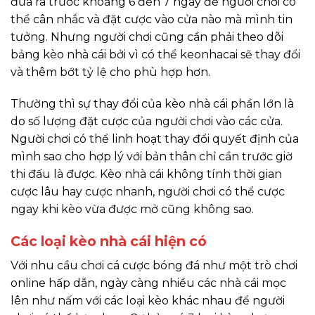
đưa ra trước khoảng 6 đến 7 ngày để người chơi có
thể cân nhắc và đặt cược vào cửa nào mà mình tin
tưởng. Nhưng người chơi cũng cần phải theo dõi
bảng kèo nhà cái bởi vì có thể keonhacai sẽ thay đổi
và thêm bớt tỷ lệ cho phù hợp hơn.
Thường thì sự thay đổi của kèo nhà cái phần lớn là
do số lượng đặt cược của người chơi vào các cửa.
Người chơi có thể linh hoạt thay đổi quyết định của
mình sao cho hợp lý với bản thân chỉ cần trước giờ
thi đấu là được. Kèo nhà cái không tính thời gian
cược lâu hay cược nhanh, người chơi có thể cược
ngay khi kèo vừa được mở cũng không sao.
Các loại kèo nhà cái hiện có
Với nhu cầu chơi cá cược bóng đá như một trò chơi
online hấp dẫn, ngày càng nhiều các nhà cái mọc
lên như nấm với các loại kèo khác nhau để người