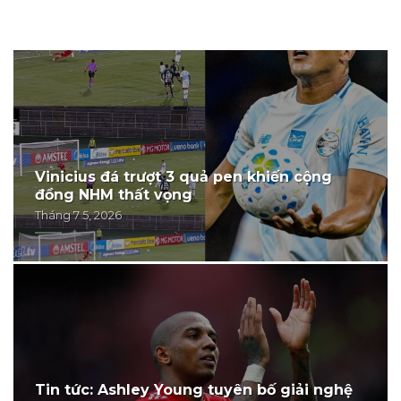
Vinicius đá trượt 3 quả pen khiến cộng
đồng NHM thất vọng
Tháng 7 5, 2026
Tin tức: Ashley Young tuyên bố giải nghệ