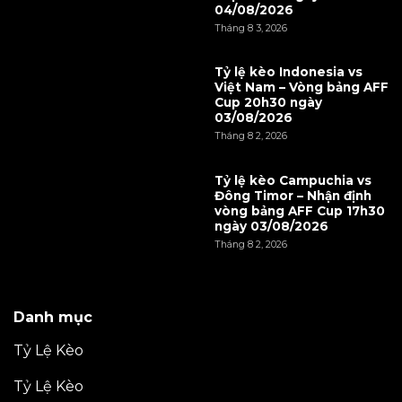
04/08/2026
Tháng 8 3, 2026
Tỷ lệ kèo Indonesia vs
Việt Nam – Vòng bảng AFF
Cup 20h30 ngày
03/08/2026
Tháng 8 2, 2026
Tỷ lệ kèo Campuchia vs
Đông Timor – Nhận định
vòng bảng AFF Cup 17h30
ngày 03/08/2026
Tháng 8 2, 2026
Danh mục
Tỷ Lệ Kèo
Tỷ Lệ Kèo