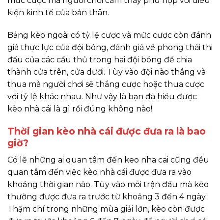
mức cược mà người chơi cảm thấy phù hợp với điều
kiện kinh tế của bản thân.
Bảng kèo ngoài có tỷ lệ cược và mức cược còn đánh
giá thực lực của đội bóng, đánh giá về phong thái thi
đấu của các cầu thủ trong hai đội bóng để chia
thành cửa trên, cửa dưới. Tùy vào đội nào thắng và
thua mà người chơi sẽ thắng cược hoặc thua cược
với tỷ lệ khác nhau. Như vậy là bạn đã hiểu được
kèo nhà cái là gì rồi đúng không nào!
Thời gian kèo nhà cái được đưa ra là bao
giờ?
Có lẽ những ai quan tâm đến keo nha cai cũng đều
quan tâm đến việc kèo nhà cái được đưa ra vào
khoảng thời gian nào. Tùy vào mỗi trận đấu mà kèo
thường được đưa ra trước từ khoảng 3 đến 4 ngày.
Thậm chí trong những mùa giải lớn, kèo còn được