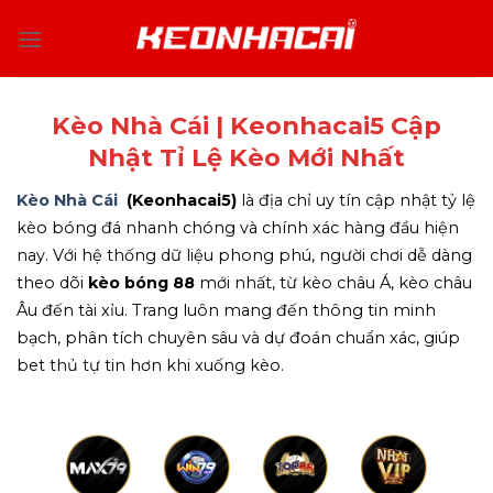
Bỏ
qua
nội
dung
Kèo Nhà Cái | Keonhacai5 Cập
Nhật Tỉ Lệ Kèo Mới Nhất
Kèo Nhà Cái
(Keonhacai5)
là địa chỉ uy tín cập nhật tỷ lệ
kèo bóng đá nhanh chóng và chính xác hàng đầu hiện
nay. Với hệ thống dữ liệu phong phú, người chơi dễ dàng
theo dõi
kèo bóng 88
mới nhất, từ kèo châu Á, kèo châu
Âu đến tài xỉu. Trang luôn mang đến thông tin minh
bạch, phân tích chuyên sâu và dự đoán chuẩn xác, giúp
bet thủ tự tin hơn khi xuống kèo.