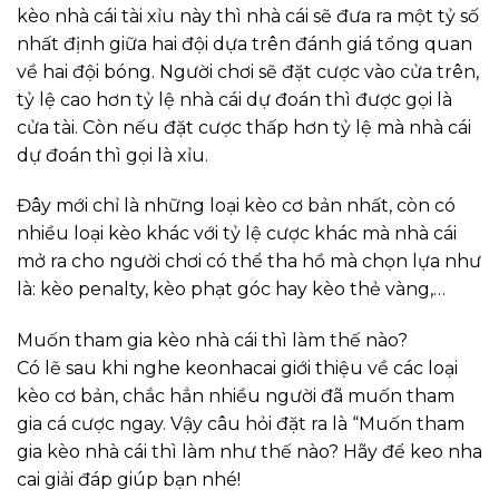
kèo nhà cái tài xỉu này thì nhà cái sẽ đưa ra một tỷ số
nhất định giữa hai đội dựa trên đánh giá tổng quan
về hai đội bóng. Người chơi sẽ đặt cược vào cửa trên,
tỷ lệ cao hơn tỷ lệ nhà cái dự đoán thì được gọi là
cửa tài. Còn nếu đặt cược thấp hơn tỷ lệ mà nhà cái
dự đoán thì gọi là xỉu.
Đây mới chỉ là những loại kèo cơ bản nhất, còn có
nhiều loại kèo khác với tỷ lệ cược khác mà nhà cái
mở ra cho người chơi có thể tha hồ mà chọn lựa như
là: kèo penalty, kèo phạt góc hay kèo thẻ vàng,…
Muốn tham gia kèo nhà cái thì làm thế nào?
Có lẽ sau khi nghe keonhacai giới thiệu về các loại
kèo cơ bản, chắc hẳn nhiều người đã muốn tham
gia cá cược ngay. Vậy câu hỏi đặt ra là “Muốn tham
gia kèo nhà cái thì làm như thế nào? Hãy để keo nha
cai giải đáp giúp bạn nhé!