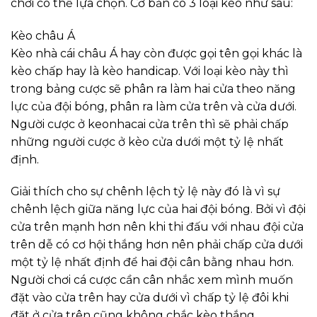
chơi có thể lựa chọn. Cơ bản có 3 loại kèo như sau:
Kèo châu Á
Kèo nhà cái châu Á hay còn được gọi tên gọi khác là
kèo chấp hay là kèo handicap. Với loại kèo này thì
trong bảng cược sẽ phân ra làm hai cửa theo năng
lực của đội bóng, phân ra làm cửa trên và cửa dưới.
Người cược ở keonhacai cửa trên thì sẽ phải chấp
những người cược ở kèo cửa dưới một tỷ lệ nhất
định.
Giải thích cho sự chênh lệch tỷ lệ này đó là vì sự
chênh lệch giữa năng lực của hai đội bóng. Bởi vì đội
cửa trên mạnh hơn nên khi thi đấu với nhau đội cửa
trên dễ có cơ hội thắng hơn nên phải chấp cửa dưới
một tỷ lệ nhất định để hai đội cân bằng nhau hơn.
Người chơi cá cược cần cân nhắc xem mình muốn
đặt vào cửa trên hay cửa dưới vì chấp tỷ lệ đôi khi
đặt ở cửa trên cũng không chắc kèo thắng.