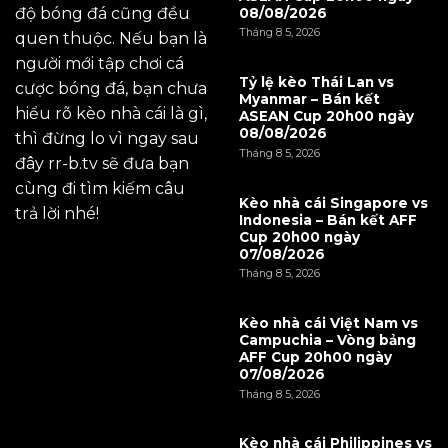
độ bóng đá cũng đều
08/08/2026
Tháng 8 5, 2026
quen thuộc. Nếu bạn là
người mới tập chơi cá
Tỷ lệ kèo Thái Lan vs
cược bóng đá, bạn chưa
Myanmar – Bán kết
hiểu rõ kèo nhà cái là gì,
ASEAN Cup 20h00 ngày
08/08/2026
thì đừng lo vì ngay sau
Tháng 8 5, 2026
đây rr-b.tv sẽ đưa bạn
cùng đi tìm kiếm câu
Kèo nhà cái Singapore vs
trả lời nhé!
Indonesia – Bán kết AFF
Cup 20h00 ngày
07/08/2026
Tháng 8 5, 2026
Kèo nhà cái Việt Nam vs
Campuchia – Vòng bảng
AFF Cup 20h00 ngày
07/08/2026
Tháng 8 5, 2026
Kèo nhà cái Philippines vs