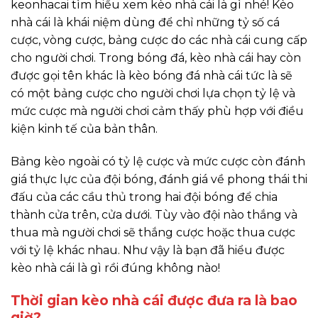
keonhacai tìm hiểu xem kèo nhà cái là gì nhé! Kèo
0
1
Manchester City
-
HT
2
-
4
[2]
nhà cái là khái niệm dùng để chỉ những tỷ số cá
cược, vòng cược, bảng cược do các nhà cái cung cấp
0
1
Brighton & Hove Albion Women
-
HT
3
-
2
[7]
cho người chơi. Trong bóng đá, kèo nhà cái hay còn
1
1
BG Pathum United
-
Lee Man
HT
2
-
3
[4]
[2]
được gọi tên khác là kèo bóng đá nhà cái tức là sẽ
có một bảng cược cho người chơi lựa chọn tỷ lệ và
PORTUGUESE LIGA 3
mức cược mà người chơi cảm thấy phù hợp với điều
2
1
AD Marco 09
-
Pacos de Fe
90+10'
3
-
5
[8]
kiện kinh tế của bản thân.
SHANDONG QILU FOOTBALL SUPER LEAGUE
Bảng kèo ngoài có tỷ lệ cược và mức cược còn đánh
1
1
Qingdao Team
-
Zibo Team
32'
0
-
0
giá thực lực của đội bóng, đánh giá về phong thái thi
[10]
đấu của các cầu thủ trong hai đội bóng để chia
0
0
Zaozhuang Team
-
32'
0
-
0
[14]
thành cửa trên, cửa dưới. Tùy vào đội nào thắng và
UKRAINIAN FIRST LEAGUE
thua mà người chơi sẽ thắng cược hoặc thua cược
với tỷ lệ khác nhau. Như vậy là bạn đã hiểu được
0
0
Probiy Horodenka
-
FC Chernig
HT
0
-
0
[15]
kèo nhà cái là gì rồi đúng không nào!
GUIZHOU ZIYUN "WUFENG CUP" FOOTBALL TOURNAMENT
Thời gian kèo nhà cái được đưa ra là bao
0
3
Yaopu Youth
-
Qinglong C
45+17'
0
-
0
giờ?