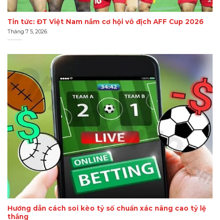
Tin tức: ĐT Việt Nam nắm cơ hội vô địch AFF Cup 2026
Tháng 7 5, 2026
Hướng dẫn cách soi kèo tỷ số chuẩn xác nâng cao tỷ lệ
thắng