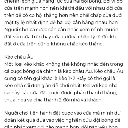
chênh lệch giữa năng lực của hai đội bóng. Bởi vì đội
2
3
Klepp Women
-
HT
1
-
5
cửa trên mạnh hơn nên khi thi đấu với nhau đội cửa
[11]
trên dễ có cơ hội thắng hơn nên phải chấp cửa dưới
2
0
Start Kristiansand Women
-
Frigg (w)
HT
1
-
0
[1]
[12
một tỷ lệ nhất định để hai đội cân bằng nhau hơn.
POLAND LIGA 2
Người chơi cá cược cần cân nhắc xem mình muốn
đặt vào cửa trên hay cửa dưới vì chấp tỷ lệ đôi khi
1
0
Legia Warszawa B
-
Swit Szcze
HT
3
-
4
[15]
đặt ở cửa trên cũng không chắc kèo thắng.
JAPANESE J3 LEAGUE
Kèo châu Âu
4
1
Ehime FC
-
Nara Club
90+8'
6
-
3
[10]
[1
Một loại kèo khác không thể không nhắc đến trong
cá cược bóng đá chính là kèo châu Âu. Kèo châu Âu
1
1
Tochigi SC
-
HT
1
-
2
[11]
cũng có tên gọi khác là kèo 1×2. Đây có thể gọi là
NETHERLANDS EREDIVISIE
kèo nhà cái đơn giản dễ chơi nhất. Đối với keo nha
0
1
cai này, các cửa đặt cược được phân thành thắng,
Sparta Rotterdam
-
Feyenoord
87'
4
-
9
[13]
thua, hòa và chia thành 2 đội nhà và khách.
SWEDEN DIVISION 2
Người chơi tiến hành đặt cược vào cửa mà mình dự
0
0
IK Franke
-
Enskede IK
HT
2
-
1
[8]
đoán kết quả dựa vào việc nghiên cứu đội bóng để
1
1
Herrestads AIF
-
IK Tord
HT
0
-
1
[7]
[12]
cân nhắc xem đội nào mạnh hơn, đội nào yếu hơn