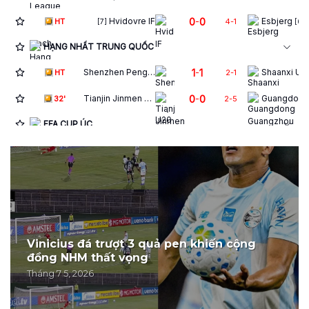
0
0
Hvidovre IF
-
Esbjerg
HT
4
-
1
[7]
[6]
HẠNG NHẤT TRUNG QUỐC
1
1
Shenzhen Peng City U20
-
HT
2
-
1
0
0
Tianjin Jinmen Tiger U20
-
32'
2
-
5
FFA CUP ÚC
3
3
South Melbourne
-
Fremantle 
ET
18
-
0
[5]
HẠNG 2 BỒ ĐÀO NHA
2
1
SC Farense
-
90+4'
10
-
3
[8]
BELARUSIAN FIRST LEAGUE
Vinicius đá trượt 3 quả pen khiến cộng
0
1
Niva Dolbizno
-
HT
2
-
3
[2]
đồng NHM thất vọng
Tháng 7 5, 2026
NORWEGIAN 3.DIVISJON
3
1
Molde B
-
HT
0
-
0
[10]