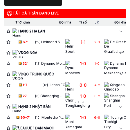
TẤT CẢ TRẬN ĐANG LIVE
Thời gian
Đội nhà
Tỉ số
Đội khách
HẠNG 2 HÀ LAN
1
1
Helmond Sport
-
87'
2
-
3
[15]
VĐQG NGA
1
0
Dynamo Moscow
-
32'
1
-
0
[13]
VĐQG TRUNG QUỐC
0
0
Henan FC
-
HT
4
-
2
[12]
1
0
Chongqing Tonglianglong
-
Shanghai P
27'
0
-
2
[6]
HẠNG 2 NHẬT BẢN
1
0
Montedio Yamagata
-
Tochigi Cit
90+7'
6
-
6
[10]
LEAGUE 1 ĐAN MẠCH