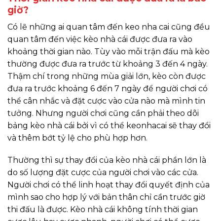
Deeping Rangers
-
Barton
13:00
-
giờ?
Guernsey
-
13:00
-
Có lẽ những ai quan tâm đến keo nha cai cũng đều
quan tâm đến việc kèo nhà cái được đưa ra vào
Bognor Regis Town
-
Abbey Ran
13:00
-
khoảng thời gian nào. Tùy vào mỗi trận đấu mà kèo
Sutton United
-
Coventry S
14:00
-
[19]
thường được đưa ra trước từ khoảng 3 đến 4 ngày.
Thậm chí trong những mùa giải lớn, kèo còn được
Yarm Eaglescliffe
-
14:00
-
đưa ra trước khoảng 6 đến 7 ngày để người chơi có
Carlisle City FC
-
14:00
-
thể cân nhắc và đặt cược vào cửa nào mà mình tin
tưởng. Nhưng người chơi cũng cần phải theo dõi
Birtley Town
-
Bishop Auc
14:00
-
bảng kèo nhà cái bởi vì có thể keonhacai sẽ thay đổi
Shildon A.F.C.
-
Blyth Town
14:00
-
và thêm bớt tỷ lệ cho phù hợp hơn.
Ashington A.F.C.
-
Horden CW
14:00
-
Thường thì sự thay đổi của kèo nhà cái phần lớn là
do số lượng đặt cược của người chơi vào các cửa.
Newcastle Benfield
-
Redcar Athl
14:00
-
Người chơi có thể linh hoạt thay đổi quyết định của
-
14:00
-
mình sao cho hợp lý với bản thân chỉ cần trước giờ
thi đấu là được. Kèo nhà cái không tính thời gian
Newton Aycliffe F.C.
-
Kendal To
14:00
-