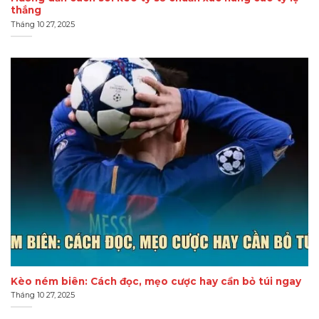
Highworth Town
-
14:00
-
thắng
Tháng 10 27, 2025
Beaconsfield SYCOB
-
Penn Tyler
14:00
-
Kidlington
-
Larkhall Ath
14:00
-
Didcot Town
-
Binfield
14:00
-
Malmesbury Victoria
-
Longleven
14:00
-
Abingdon United
-
14:00
-
Reading Town
-
Tring Athlet
14:00
-
Thatcham Town
-
Cinderford
14:00
-
Beckenham Town
-
Horley Tow
14:00
-
Petts Wood Holmesdale
-
14:00
-
Bexhill Utd
-
14:00
-
Kèo ném biên: Cách đọc, mẹo cược hay cần bỏ túi ngay
Tháng 10 27, 2025
Lancing
-
SE Dons
14:00
-