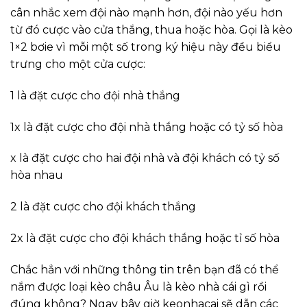
cân nhắc xem đội nào mạnh hơn, đội nào yếu hơn
Winsford United
-
14:00
-
từ đó cược vào cửa thắng, thua hoặc hòa. Gọi là kèo
1×2 bơie vì mỗi một số trong ký hiệu này đều biểu
Shifnal Town
-
Clay Cross
14:00
-
trưng cho một cửa cược:
Congleton Town
-
14:00
-
1 là đặt cược cho đội nhà thắng
Newcastle Town FC
-
Atherstone
14:00
-
Sutton Coldfield Town
-
Coventry U
14:00
-
1x là đặt cược cho đội nhà thắng hoặc có tỷ số hòa
Worcester Raiders
-
Ashby Ivan
14:00
-
x là đặt cược cho hai đội nhà và đội khách có tỷ số
hòa nhau
Chasetown
-
Coton Gree
14:00
-
Belper United
-
Bedworth U
14:00
-
2 là đặt cược cho đội khách thắng
Sporting Khalsa
-
Nantwich 
14:00
-
2x là đặt cược cho đội khách thắng hoặc tỉ số hòa
Rugby Town
-
Uttoxeter 
14:00
-
Chắc hẳn với những thông tin trên bạn đã có thể
Kidsgrove Athletic
-
Abbey Hult
14:00
-
nắm được loại kèo châu Âu là kèo nhà cái gì rồi
đúng không? Ngay bây giờ keonhacai sẽ dẫn các
Blackstones
-
14:00