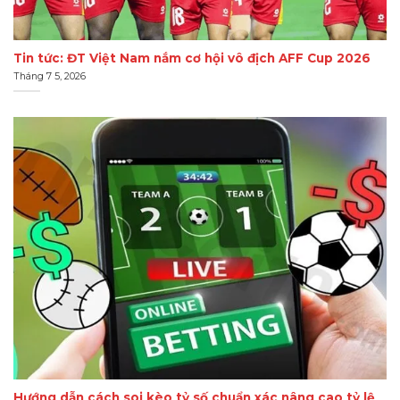
Stotfold FC
-
Basildon Un
14:00
-
Tin tức: ĐT Việt Nam nắm cơ hội vô địch AFF Cup 2026
Hullbridge Sports
-
Hadley
14:00
-
Tháng 7 5, 2026
Clapton Community
-
Benfleet
14:00
-
Newport Pagnell Town
-
Marlow
14:00
-
North Leigh
-
14:00
-
Easington Sports
-
14:00
-
Windsor Eton
-
14:00
-
Wells City
-
14:00
-
Holyport F.C.
-
14:00
-
Roman Glass St George
-
Hallen
14:00
-
Swindon Supermarine
-
Tuffley Ro
14:00
-
Hướng dẫn cách soi kèo tỷ số chuẩn xác nâng cao tỷ lệ