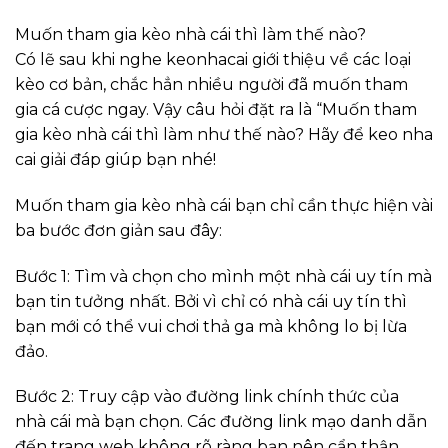
Sherwood Colliery
-
Moulton
14:00
-
Muốn tham gia kèo nhà cái thì làm thế nào?
Woodbridge Town
-
Heacham
14:00
-
Có lẽ sau khi nghe keonhacai giới thiệu về các loại
kèo cơ bản, chắc hẳn nhiều người đã muốn tham
Wroxham F.C.
-
14:00
-
gia cá cược ngay. Vậy câu hỏi đặt ra là “Muốn tham
Ely City F.C.
-
14:00
-
gia kèo nhà cái thì làm như thế nào? Hãy để keo nha
cai giải đáp giúp bạn nhé!
Histon
-
14:00
-
Godmanchester Rovers
-
Newmarket
14:00
-
Muốn tham gia kèo nhà cái bạn chỉ cần thực hiện vài
ba bước đơn giản sau đây:
Stowmarket Town
-
St Neots T
14:00
-
Dereham Town
-
Bước 1: Tìm và chọn cho mình một nhà cái uy tín mà
14:00
-
bạn tin tưởng nhất. Bởi vì chỉ có nhà cái uy tín thì
Kirkley Pakefield
-
little oakley
14:00
-
bạn mới có thể vui chơi thả ga mà không lo bị lừa
đảo.
Mulbarton Wanderers F.C.
-
Lakenheath
14:00
-
Lowestoft Town
-
Cambridge 
14:00
-
Bước 2: Truy cập vào đường link chính thức của
nhà cái mà bạn chọn. Các đường link mạo danh dẫn
Harleston Town
-
14:00
-
đến trang web không rõ ràng bạn nên cẩn thận.