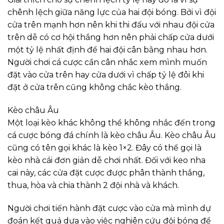
Nelson
-
14:00
chênh lệch giữa năng lực của hai đội bóng. Bởi vì đội
-
cửa trên mạnh hơn nên khi thi đấu với nhau đội cửa
Handsworth Parramore
-
Prestwich 
14:00
-
trên dễ có cơ hội thắng hơn nên phải chấp cửa dưới
một tỷ lệ nhất định để hai đội cân bằng nhau hơn.
Barnoldswick Town
-
14:00
-
Người chơi cá cược cần cân nhắc xem mình muốn
Tadcaster Albion
-
14:00
-
đặt vào cửa trên hay cửa dưới vì chấp tỷ lệ đôi khi
đặt ở cửa trên cũng không chắc kèo thắng.
Burscough F.C.
-
Droylsden
14:00
-
Keighley Town
-
14:00
-
Kèo châu Âu
Một loại kèo khác không thể không nhắc đến trong
Stourport Swifts
-
Hanley To
14:00
-
cá cược bóng đá chính là kèo châu Âu. Kèo châu Âu
Pershore Town 88
-
Brocton
14:00
-
cũng có tên gọi khác là kèo 1×2. Đây có thể gọi là
kèo nhà cái đơn giản dễ chơi nhất. Đối với keo nha
Rugby Borough
-
SC Inkberr
14:00
-
cai này, các cửa đặt cược được phân thành thắng,
Westfields F.C.
-
14:00
-
thua, hòa và chia thành 2 đội nhà và khách.
Stafford Rangers
-
Tividale
14:00
-
Người chơi tiến hành đặt cược vào cửa mà mình dự
đoán kết quả dựa vào việc nghiên cứu đội bóng để
Gresley Rovers
-
14:00
-