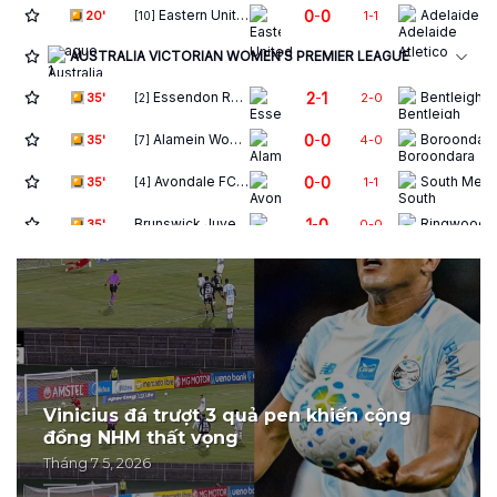
0
0
Eastern United
-
20'
1
-
1
[10]
AUSTRALIA VICTORIAN WOMEN'S PREMIER LEAGUE
2
1
Essendon Royals Women
-
35'
2
-
0
[2]
0
0
Alamein Women
-
35'
4
-
0
[7]
0
0
Avondale FC Women
-
35'
1
-
1
[4]
1
0
Brunswick Juventus Women
-
35'
0
-
0
AUSTRALIA VICTORIAN CUP
1
2
Heidelberg United
-
Preston Li
HT
4
-
3
[6]
AUSTRALIA TASMANIA NATIONAL PREMIER LEAGUE
3
2
South Hobart
-
71'
8
-
2
[1]
Vinicius đá trượt 3 quả pen khiến cộng
3
0
Devonport City
-
HT
3
-
1
[3]
đồng NHM thất vọng
Tháng 7 5, 2026
1
0
Glenorchy Knights FC
-
LAN Thurs
HT
3
-
0
[8]