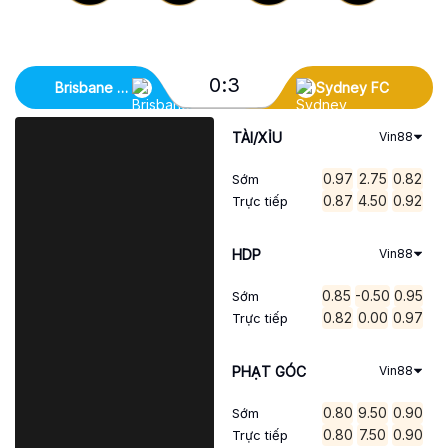
0
:
3
Brisbane Roar
Sydney FC
TÀI/XỈU
Vin88
0.97
2.75
0.82
Sớm
0.87
4.50
0.92
Trực tiếp
HDP
Vin88
0.85
-0.50
0.95
Sớm
0.82
0.00
0.97
Trực tiếp
PHẠT GÓC
Vin88
0.80
9.50
0.90
Sớm
0.80
7.50
0.90
Trực tiếp