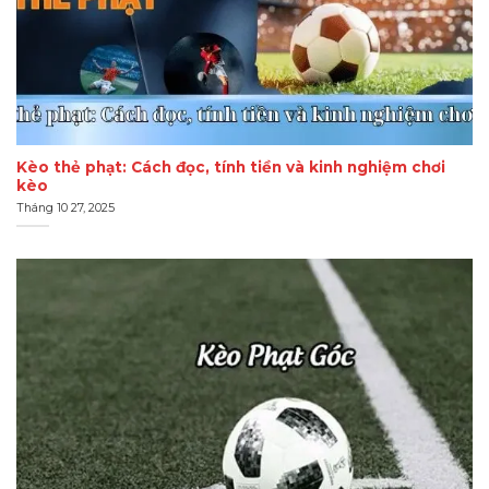
Kèo thẻ phạt: Cách đọc, tính tiền và kinh nghiệm chơi
kèo
Tháng 10 27, 2025