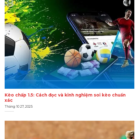
Kèo chấp 1.5: Cách đọc và kinh nghiệm soi kèo chuẩn
xác
Tháng 10 27, 2025