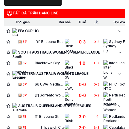
TẤT CẢ TRẬN ĐANG LIVE
Thời gian
Đội nhà
Tỉ số
Đội khách
FFA CUP ÚC
0
3
Brisbane Roar
-
Sydney FC
37'
0
-
2
[11]
SOUTH AUSTRALIA WOMEN'S PREMIER LEAGUE
1
0
Blacktown City (W)
-
Inter Lions
32'
1
-
0
WESTERN AUSTRALIA WOMEN'S LEAGUE
0
0
UWA-Nedlands FC Women
-
37'
0
-
3
[6]
0
0
Sorrento Women
-
37'
0
-
2
[7]
AUSTRALIA QUEENSLAND STATE LEAGUES
3
0
Brisbane Strikers
-
78'
1
-
1
[1]
2
0
Ipswich City
-
78'
6
-
3
[3]