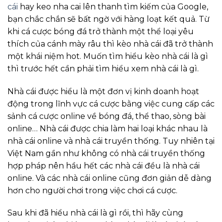
cái
hay keo nha cai lên thanh tìm kiếm của Google,
bạn chắc chắn sẽ bất ngờ với hàng loạt kết quả. Từ
Littlehampton Town
-
14:00
-
khi cá cược bóng đá trở thành một thể loại yêu
VĐQG BỒ ĐÀO NHA
thích của cánh mày râu thì kèo nhà cái đã trở thành
FC Porto
-
Alverca
một khái niệm hot. Muốn tìm hiểu kèo nhà cái là gì
17:00
-
[7]
[12]
thì trước hết cần phải tìm hiểu xem nhà cái là gì.
Benfica
-
Viseu
19:30
-
[8]
[16]
Nhà cái được hiểu là một đơn vị kinh doanh hoạt
Gil Vicente
-
Rio Ave
19:30
-
[10]
[13]
động trong lĩnh vực cá cược bằng việc cung cấp các
Moreirense
-
19:30
-
[11]
sảnh cá cược online về bóng đá, thể thao, sòng bài
online… Nhà cái được chia làm hai loại khác nhau là
VĐQG ARGENTINA
nhà cái online và nhà cái truyền thống. Tuy nhiên tại
CA San Lorenzo
-
CA Huraca
18:00
-
[13]
Việt Nam gần như không có nhà cái truyền thống
hợp pháp nên hầu hết các nhà cái đều là nhà cái
Defensa Y Justicia
-
20:45
-
[9]
online. Và các nhà cái online cũng đơn giản dễ dàng
Gimnasia La Plata
-
20:45
-
[6]
hơn cho người chơi trong việc chơi cá cược.
Argentinos Juniors
-
23:15
-
[1]
Sau khi đã hiểu nhà cái là gì rồi, thì hãy cùng