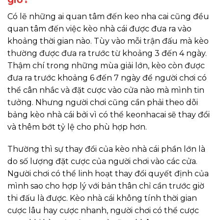
Có lẽ những ai quan tâm đến keo nha cai cũng đều
quan tâm đến việc kèo nhà cái được đưa ra vào
khoảng thời gian nào. Tùy vào mỗi trận đấu mà kèo
thường được đưa ra trước từ khoảng 3 đến 4 ngày.
Thậm chí trong những mùa giải lớn, kèo còn được
đưa ra trước khoảng 6 đến 7 ngày để người chơi có
thể cân nhắc và đặt cược vào cửa nào mà mình tin
tưởng. Nhưng người chơi cũng cần phải theo dõi
bảng kèo nhà cái bởi vì có thể keonhacai sẽ thay đổi
và thêm bớt tỷ lệ cho phù hợp hơn.
Thường thì sự thay đổi của kèo nhà cái phần lớn là
do số lượng đặt cược của người chơi vào các cửa.
Người chơi có thể linh hoạt thay đổi quyết định của
mình sao cho hợp lý với bản thân chỉ cần trước giờ
thi đấu là được. Kèo nhà cái không tính thời gian
cược lâu hay cược nhanh, người chơi có thể cược