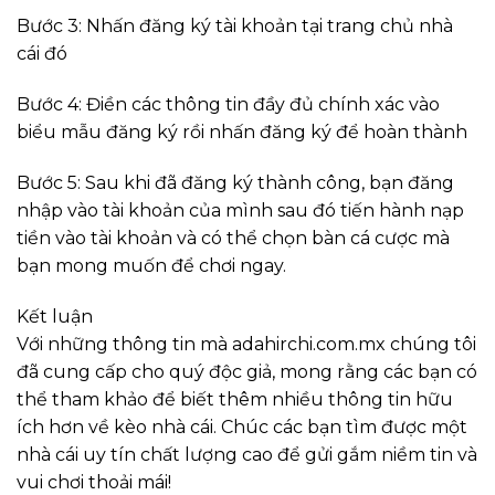
Bước 3: Nhấn đăng ký tài khoản tại trang chủ nhà
cái đó
Bước 4: Điền các thông tin đầy đủ chính xác vào
biểu mẫu đăng ký rồi nhấn đăng ký để hoàn thành
Bước 5: Sau khi đã đăng ký thành công, bạn đăng
nhập vào tài khoản của mình sau đó tiến hành nạp
tiền vào tài khoản và có thể chọn bàn cá cược mà
bạn mong muốn để chơi ngay.
Kết luận
Với những thông tin mà adahirchi.com.mx chúng tôi
đã cung cấp cho quý độc giả, mong rằng các bạn có
thể tham khảo để biết thêm nhiều thông tin hữu
ích hơn về kèo nhà cái. Chúc các bạn tìm được một
nhà cái uy tín chất lượng cao để gửi gắm niềm tin và
vui chơi thoải mái!