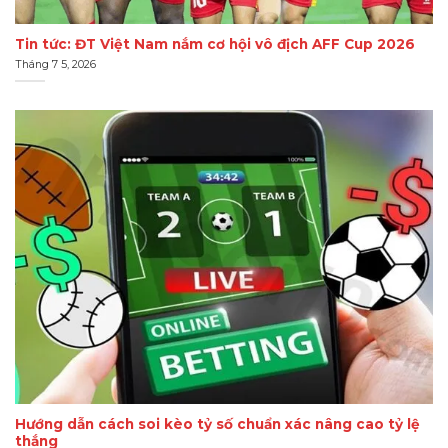
Tin tức: ĐT Việt Nam nắm cơ hội vô địch AFF Cup 2026
Tháng 7 5, 2026
Hướng dẫn cách soi kèo tỷ số chuẩn xác nâng cao tỷ lệ
thắng