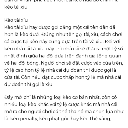
kèo tài xỉu!
Kèo tài xỉu
Kèo tài xỉu hay được gọi bằng một cái tên dân dã
hơn là kèo dưới. Đúng như tên gọi tài, xỉu, cách chơi
cá cược tại kèo này cũng dựa trên tài và xỉu. Đối với
kèo nhà cái tài xỉu này thì nhà cái sẽ đưa ra một tỷ số
nhất định giữa hai đội dựa trên đánh giá tổng quan
về hai đội bóng. Người chơi sẽ đặt cược vào cửa trên,
tỷ lệ cao hơn tỷ lệ nhà cái dự đoán thì được gọi là
cửa tài. Còn nếu đặt cược thấp hơn tỷ lệ mà nhà cái
dự đoán thì gọi là xỉu.
Đây mới chỉ là những loại kèo cơ bản nhất, còn có
nhiều loại kèo khác với tỷ lệ cược khác mà nhà cái
mở ra cho người chơi có thể tha hồ mà chọn lựa như
là: kèo penalty, kèo phạt góc hay kèo thẻ vàng,…