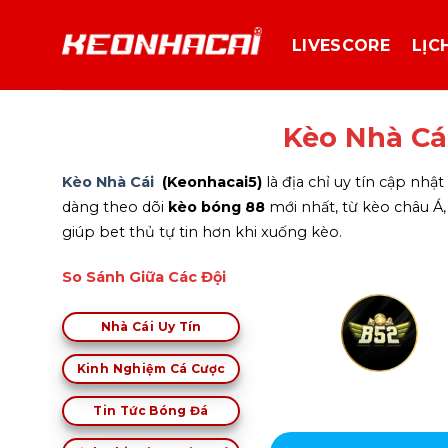
Bỏ
qua
LIVESCORE
LỊC
nội
dung
Kèo Nhà Cái
Kèo Nhà Cái
(Keonhacai5)
là địa chỉ uy tín cập nh
dàng theo dõi
kèo bóng 88
mới nhất, từ kèo châu Á,
giúp bet thủ tự tin hơn khi xuống kèo.
So Sánh Giữa Các Đội
Nhà Cái Uy Tín
Kinh Nghiệm Cá Cược
Tin Tức Bóng Đá