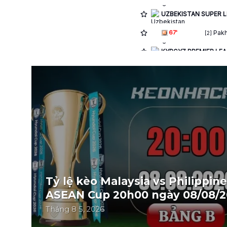
UZBEKISTAN SUPER 
Pakh
67'
[2]
KYRGYZ PREMIER LE
Muras Unit
90+4'
GEORGIA EROVNULI L
Iveria Kh
28'
NORWEGIAN JUNIOR 
Rosenbor
ET
Fol
28'
Tỷ lệ kèo Malaysia vs Philippine
FINNISH KOLMONEN
ASEAN Cup 20h00 ngày 08/08/
Toolon 
71'
Tháng 8 5, 2026
59'