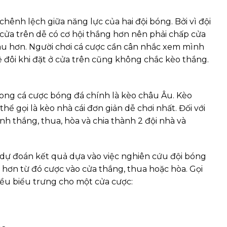
eborg
-
KAA Gent
0.82
-
-0.25
[4]
 chênh lệch giữa năng lực của hai đội bóng. Bởi vì đội
 cửa trên dễ có cơ hội thắng hơn nên phải chấp cửa
howa
-
Hammarby
0.95
-
0.25
[2]
hau hơn. Người chơi cá cược cần cân nhắc xem mình
ga FC
-
Győri ETO FC
1.05
-
0.50
[1]
ệ đôi khi đặt ở cửa trên cũng không chắc kèo thắng.
spol
-
St. Gallen
0.87
-
-0.50
[3]
lnius
-
Hajduk Split
0.90
-
-0.50
[7]
ong cá cược bóng đá chính là kèo châu Âu. Kèo
hể gọi là kèo nhà cái đơn giản dễ chơi nhất. Đối với
alem
-
Austria Vienna
0.95
-
0.25
[11]
nh thắng, thua, hòa và chia thành 2 đội nhà và
 Ajax
-
Shelbourne
0.87
-
3.00
[5]
Aviv
-
GKS Katowice
0.80
-
0.25
[5]
 dự đoán kết quả dựa vào việc nghiên cứu đội bóng
hơn từ đó cược vào cửa thắng, thua hoặc hòa. Gọi
chede
-
Dunajska Streda
0.87
-
2.00
[2]
 đều biểu trưng cho một cửa cược:
Luka
-
Maxline Vitebsk
1.02
-
0.75
[2]
raga
-
Dinamo Minsk
0.85
-
2.25
[1]
ugano
-
NSI Runavik
0.87
-
2.50
[2]