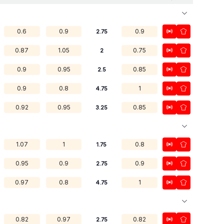
0.6
0.9
0.9
2.75
0.87
1.05
0.75
2
0.9
0.95
0.85
2.5
0.9
0.8
1
4.75
0.92
0.95
0.85
3.25
1.07
1
0.8
1.75
0.95
0.9
0.9
2.75
0.97
0.8
1
4.75
0.82
0.97
0.82
2.75