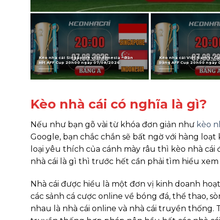
HT
MiPK M
43'
Atla
28'
Kèo nhà cái Singapore vs Indonesia – Bán
Kèo nhà cái Việt Nam vs C
kết AFF Cup 20h00 ngày 07/08/2026
bảng AFF Cup 20h00 ngày 
TiP
28'
EIF Ac
28'
Kèo nhà cái có nghĩa là gì?
PER LIGA FEMENINA
Nếu như bạn gõ vài từ khóa đơn giản như
kèo n
Yanapum
62'
Google, bạn chắc chắn sẽ bất ngờ với hàng loạt 
ESTONIAN U19 LEAG
loại yêu thích của cánh mày râu thì kèo nhà cái
Parnu 
nhà cái là gì thì trước hết cần phải tìm hiểu xem n
71'
DANISH CUP
Nhà cái được hiểu là một đơn vị kinh doanh hoạ
các sảnh cá cược online về bóng đá, thể thao, sò
Bogense
28'
nhau là nhà cái online và nhà cái truyền thống.
Kje
28'