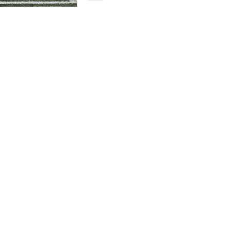
0.97
0.82
0.97
2.50
0.85
0.82
0.97
2.50
0.75
0.95
0.85
2.75
0.92
0.90
0.90
2.75
0.90
0.82
0.97
2.50
0.85
0.97
0.82
2.50
0.92
0.87
0.92
3.75
1.00
1.00
0.80
2.50
0.92
0.80
1.00
3.25
0.77
0.90
0.90
2.25
0.95
1.05
0.75
3.00
0.92
0.95
0.85
3.50