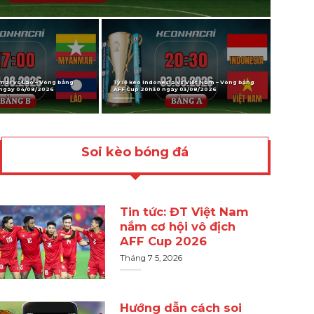
0.82
0.82
0.97
5.25
0.82
0.97
0.82
4.5
0.92
0.95
0.85
6.75
mar vs Lào – Vòng bảng
Tỷ lệ kèo Indonesia vs Việt Nam – Vòng bảng
ngày 04/08/2026
AFF Cup 20h30 ngày 03/08/2026
0.95
0.95
0.85
4
0.95
0.85
0.95
5.5
Soi kèo bóng đá
-
-
-
-
Tin tức: ĐT Việt Nam
nắm cơ hội vô địch
0.95
0.82
0.97
6.25
AFF Cup 2026
Tháng 7 5, 2026
-
-
-
-
Hướng dẫn cách soi
-
-
-
-