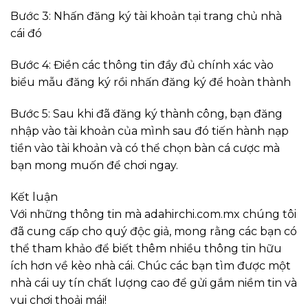
Bước 3: Nhấn đăng ký tài khoản tại trang chủ nhà
cái đó
Bước 4: Điền các thông tin đầy đủ chính xác vào
biểu mẫu đăng ký rồi nhấn đăng ký để hoàn thành
Bước 5: Sau khi đã đăng ký thành công, bạn đăng
nhập vào tài khoản của mình sau đó tiến hành nạp
tiền vào tài khoản và có thể chọn bàn cá cược mà
bạn mong muốn để chơi ngay.
Kết luận
Với những thông tin mà adahirchi.com.mx chúng tôi
đã cung cấp cho quý độc giả, mong rằng các bạn có
thể tham khảo để biết thêm nhiều thông tin hữu
ích hơn về kèo nhà cái. Chúc các bạn tìm được một
nhà cái uy tín chất lượng cao để gửi gắm niềm tin và
vui chơi thoải mái!