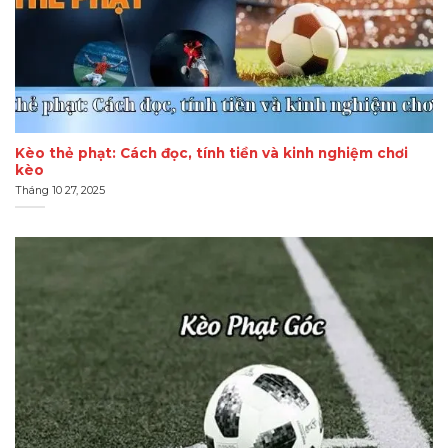
Kèo thẻ phạt: Cách đọc, tính tiền và kinh nghiệm chơi
kèo
Tháng 10 27, 2025