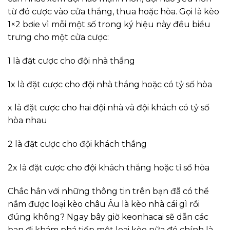
từ đó cược vào cửa thắng, thua hoặc hòa. Gọi là kèo
1×2 bơie vì mỗi một số trong ký hiệu này đều biểu
trưng cho một cửa cược:
1 là đặt cược cho đội nhà thắng
1x là đặt cược cho đội nhà thắng hoặc có tỷ số hòa
x là đặt cược cho hai đội nhà và đội khách có tỷ số
hòa nhau
2 là đặt cược cho đội khách thắng
2x là đặt cược cho đội khách thắng hoặc tỉ số hòa
Chắc hẳn với những thông tin trên bạn đã có thể
nắm được loại kèo châu Âu là kèo nhà cái gì rồi
đúng không? Ngay bây giờ keonhacai sẽ dẫn các
bạn đi khám phá tiếp một loại kèo nữa đó chính là