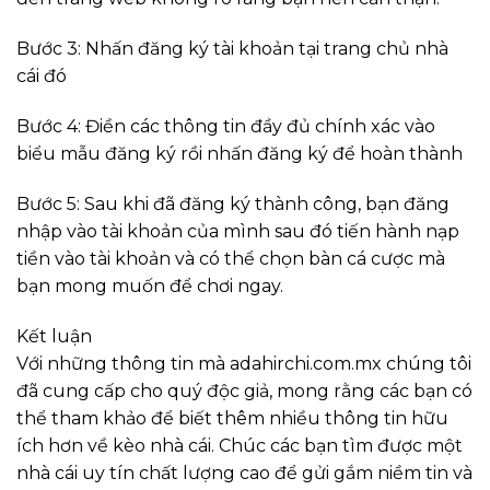
Bước 3: Nhấn đăng ký tài khoản tại trang chủ nhà
cái đó
Bước 4: Điền các thông tin đầy đủ chính xác vào
biểu mẫu đăng ký rồi nhấn đăng ký để hoàn thành
Bước 5: Sau khi đã đăng ký thành công, bạn đăng
nhập vào tài khoản của mình sau đó tiến hành nạp
tiền vào tài khoản và có thể chọn bàn cá cược mà
bạn mong muốn để chơi ngay.
Kết luận
Với những thông tin mà adahirchi.com.mx chúng tôi
đã cung cấp cho quý độc giả, mong rằng các bạn có
thể tham khảo để biết thêm nhiều thông tin hữu
ích hơn về kèo nhà cái. Chúc các bạn tìm được một
nhà cái uy tín chất lượng cao để gửi gắm niềm tin và