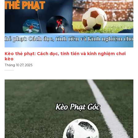
Kèo thẻ phạt: Cách đọc, tính tiền và kinh nghiệm chơi
kèo
Tháng 10 27, 2025