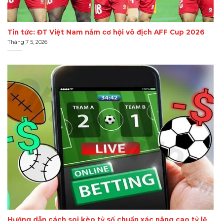
Tin tức: ĐT Việt Nam nắm cơ hội vô địch AFF Cup 2026
Tháng 7 5, 2026
Hướng dẫn cách soi kèo tỷ số chuẩn xác nâng cao tỷ lệ