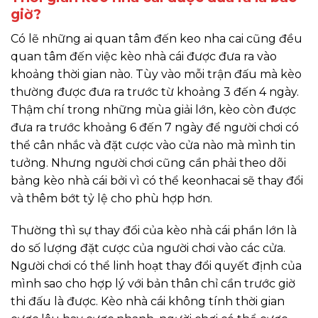
giờ?
Có lẽ những ai quan tâm đến keo nha cai cũng đều
quan tâm đến việc kèo nhà cái được đưa ra vào
khoảng thời gian nào. Tùy vào mỗi trận đấu mà kèo
thường được đưa ra trước từ khoảng 3 đến 4 ngày.
Thậm chí trong những mùa giải lớn, kèo còn được
đưa ra trước khoảng 6 đến 7 ngày để người chơi có
thể cân nhắc và đặt cược vào cửa nào mà mình tin
tưởng. Nhưng người chơi cũng cần phải theo dõi
bảng kèo nhà cái bởi vì có thể keonhacai sẽ thay đổi
và thêm bớt tỷ lệ cho phù hợp hơn.
Thường thì sự thay đổi của kèo nhà cái phần lớn là
do số lượng đặt cược của người chơi vào các cửa.
Người chơi có thể linh hoạt thay đổi quyết định của
mình sao cho hợp lý với bản thân chỉ cần trước giờ
thi đấu là được. Kèo nhà cái không tính thời gian