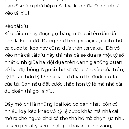
bạn đi khám phá tiếp một loại kèo nữa đó chính là
kèo tài xỉu!
Kèo tài xỉu
Kèo tài xỉu hay được gọi bằng một cái tên dân dã
hơn là kèo dưới. Đúng như tên gọi tài, xỉu, cách chơi
cá cược tại kèo này cũng dựa trên tài và xỉu. Đối với
kèo nhà cái tài xỉu này thì nhà cái sẽ đưa ra một tỷ số
nhất định giữa hai đội dựa trên đánh giá tổng quan
về hai đội bóng. Người chơi sẽ đặt cược vào cửa trên,
tỷ lệ cao hơn tỷ lệ nhà cái dự đoán thì được gọi là
cửa tài. Còn nếu đặt cược thấp hơn tỷ lệ mà nhà cái
dự đoán thì gọi là xỉu.
Đây mới chỉ là những loại kèo cơ bản nhất, còn có
nhiều loại kèo khác với tỷ lệ cược khác mà nhà cái
mở ra cho người chơi có thể tha hồ mà chọn lựa như
là: kèo penalty, kèo phạt góc hay kèo thẻ vàng,…