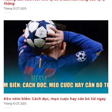
thắng
Tháng 10 27, 2025
Kèo ném biên: Cách đọc, mẹo cược hay cần bỏ túi ngay
Tháng 10 27, 2025