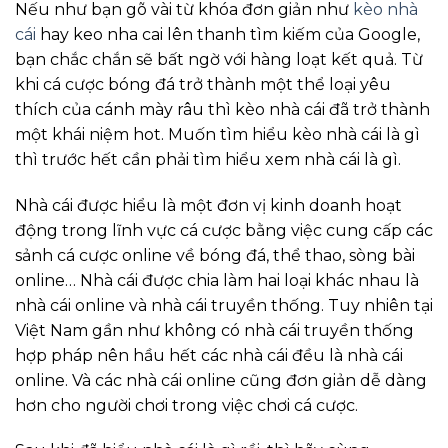
Nếu như bạn gõ vài từ khóa đơn giản như
kèo nhà
cái
hay keo nha cai lên thanh tìm kiếm của Google,
bạn chắc chắn sẽ bất ngờ với hàng loạt kết quả. Từ
khi cá cược bóng đá trở thành một thể loại yêu
thích của cánh mày râu thì kèo nhà cái đã trở thành
một khái niệm hot. Muốn tìm hiểu kèo nhà cái là gì
thì trước hết cần phải tìm hiểu xem nhà cái là gì.
Nhà cái được hiểu là một đơn vị kinh doanh hoạt
động trong lĩnh vực cá cược bằng việc cung cấp các
sảnh cá cược online về bóng đá, thể thao, sòng bài
online… Nhà cái được chia làm hai loại khác nhau là
nhà cái online và nhà cái truyền thống. Tuy nhiên tại
Việt Nam gần như không có nhà cái truyền thống
hợp pháp nên hầu hết các nhà cái đều là nhà cái
online. Và các nhà cái online cũng đơn giản dễ dàng
hơn cho người chơi trong việc chơi cá cược.