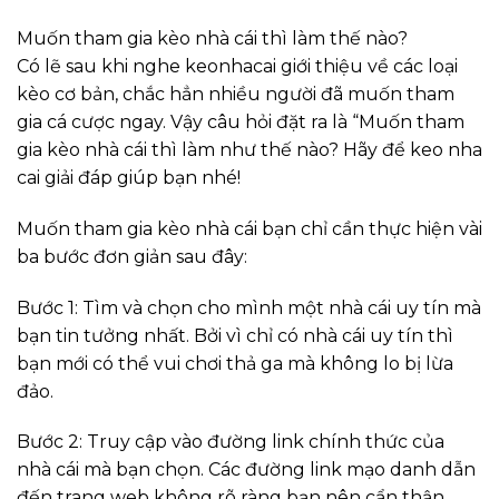
Muốn tham gia kèo nhà cái thì làm thế nào?
Có lẽ sau khi nghe keonhacai giới thiệu về các loại
kèo cơ bản, chắc hẳn nhiều người đã muốn tham
gia cá cược ngay. Vậy câu hỏi đặt ra là “Muốn tham
gia kèo nhà cái thì làm như thế nào? Hãy để keo nha
cai giải đáp giúp bạn nhé!
Muốn tham gia kèo nhà cái bạn chỉ cần thực hiện vài
ba bước đơn giản sau đây:
Bước 1: Tìm và chọn cho mình một nhà cái uy tín mà
bạn tin tưởng nhất. Bởi vì chỉ có nhà cái uy tín thì
bạn mới có thể vui chơi thả ga mà không lo bị lừa
đảo.
Bước 2: Truy cập vào đường link chính thức của
nhà cái mà bạn chọn. Các đường link mạo danh dẫn
đến trang web không rõ ràng bạn nên cẩn thận.