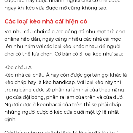
cược lâu hay cược nhanh, người chơi có thể cược
ngay khi kèo vừa được mở cũng không sao.
Các loại kèo nhà cái hiện có
Với nhu cầu chơi cá cược bóng đá như một trò chơi
online hấp dẫn, ngày càng nhiều các nhà cái mọc
lên như nấm với các loại kèo khác nhau để người
chơi có thể lựa chọn. Cơ bản có 3 loại kèo như sau:
Kèo châu Á
Kèo nhà cái châu Á hay còn được gọi tên gọi khác là
kèo chấp hay là kèo handicap. Với loại kèo này thì
trong bảng cược sẽ phân ra làm hai cửa theo năng
lực của đội bóng, phân ra làm cửa trên và cửa dưới.
Người cược ở keonhacai cửa trên thì sẽ phải chấp
những người cược ở kèo cửa dưới một tỷ lệ nhất
định.
Giải thích cho sự chênh lệch tỷ lệ này đó là vì sự