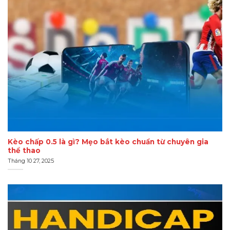
Kèo chấp 0.5 là gì? Mẹo bắt kèo chuẩn từ chuyên gia
thể thao
Tháng 10 27, 2025