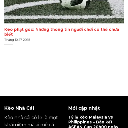
Kèo phạt góc: Những thông tin người chơi có thể chưa
biết
Tháng 10 27, 2025
Kèo Nhà Cái
Mới cập nhật
Tỷ lệ kèo Malaysia vs
Kèo nhà cái có lẽ là một
Philippines – Bán kết
khái niệm mà ai mê cá
ASEAN Cup 20h00 ngày