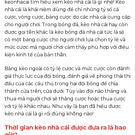
keonhacai tìm hiểu xem kèo nhà cái là gì nhé! Kèo
nhà cái là khái niệm dùng để chỉ những tỷ số cá
1
0
Assyriska FF
-
24'
0
-
0
[10]
cược, vòng cược, bảng cược do các nhà cái cung cấp
FINNISH YKKONEN
cho người chơi. Trong bóng đá, kèo nhà cái hay còn
được gọi tên khác là kèo bóng đá nhà cái tức là sẽ
2
1
JS Hercules
-
68'
3
-
1
[9]
có một bảng cược cho người chơi lựa chọn tỷ lệ và
0
1
Jazz Pori
-
HT
3
-
1
[8]
mức cược mà người chơi cảm thấy phù hợp với điều
kiện kinh tế của bản thân.
NORWEGIAN 1.DIVISJON
4
1
Haugesund
-
Raufoss IL
63'
2
-
1
[2]
Bảng kèo ngoài có tỷ lệ cược và mức cược còn đánh
giá thực lực của đội bóng, đánh giá về phong thái thi
0
1
Sogndal
-
Bryne
67'
2
-
7
[11]
[10]
đấu của các cầu thủ trong hai đội bóng để chia
0
4
Strommen
-
Ranheim IL
66'
2
-
2
[15]
thành cửa trên, cửa dưới. Tùy vào đội nào thắng và
thua mà người chơi sẽ thắng cược hoặc thua cược
1
3
Sandnes Ulf
-
Hodd
66'
3
-
0
[9]
[6]
với tỷ lệ khác nhau. Như vậy là bạn đã hiểu được
0
2
Stromsgodset
-
Egersunds 
66'
4
-
1
[4]
kèo nhà cái là gì rồi đúng không nào!
1
0
Asane Fotball
-
Kongsving
65'
3
-
6
[16]
Thời gian kèo nhà cái được đưa ra là bao
giờ?
DANISH SUPERLIGA