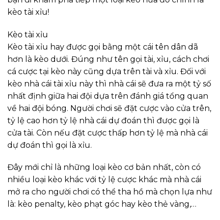
kèo tài xỉu!
0
0
Cherno More Varna
-
24'
0
-
0
[13]
BULGARIAN VTORA LIGA
Kèo tài xỉu
Kèo tài xỉu hay được gọi bằng một cái tên dân dã
2
1
Rilski sportist
-
65'
10
-
0
[15]
hơn là kèo dưới. Đúng như tên gọi tài, xỉu, cách chơi
0
0
Sportist Svoge
-
cá cược tại kèo này cũng dựa trên tài và xỉu. Đối với
66'
2
-
2
[12]
kèo nhà cái tài xỉu này thì nhà cái sẽ đưa ra một tỷ số
1
0
Vihren Sandanski
-
65'
8
-
0
[7]
nhất định giữa hai đội dựa trên đánh giá tổng quan
VĐQG SLOVENIA
về hai đội bóng. Người chơi sẽ đặt cược vào cửa trên,
tỷ lệ cao hơn tỷ lệ nhà cái dự đoán thì được gọi là
1
0
NK Aluminij
-
NK Nafta 1
45+9'
3
-
1
[9]
cửa tài. Còn nếu đặt cược thấp hơn tỷ lệ mà nhà cái
HẠNG 2 SLOVENIA
dự đoán thì gọi là xỉu.
0
0
ND Ilirija 1911
-
Dravinja
HT
1
-
1
[10]
[9]
Đây mới chỉ là những loại kèo cơ bản nhất, còn có
nhiều loại kèo khác với tỷ lệ cược khác mà nhà cái
SERBIAN MOZZART BET PRVA LIGA
mở ra cho người chơi có thể tha hồ mà chọn lựa như
0
0
FK Graficar Beograd
-
HT
4
-
3
[13]
là: kèo penalty, kèo phạt góc hay kèo thẻ vàng,…
VĐQG KAZAKHSTAN