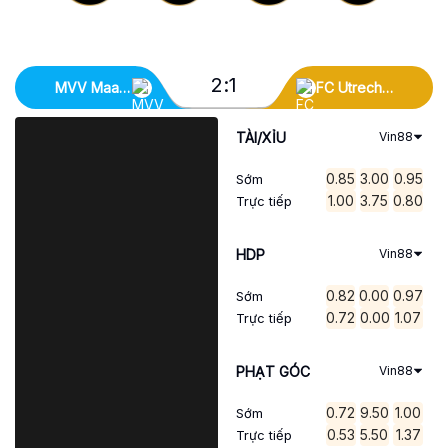
2
:
1
MVV Maastricht
FC Utrecht Youth
TÀI/XỈU
Vin88
0.85
3.00
0.95
Sớm
1.00
3.75
0.80
Trực tiếp
HDP
Vin88
0.82
0.00
0.97
Sớm
0.72
0.00
1.07
Trực tiếp
PHẠT GÓC
Vin88
0.72
9.50
1.00
Sớm
0.53
5.50
1.37
Trực tiếp