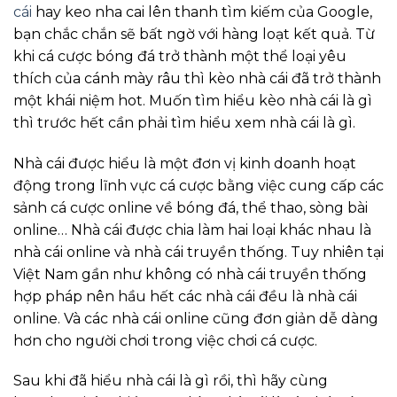
cái
hay keo nha cai lên thanh tìm kiếm của Google,
bạn chắc chắn sẽ bất ngờ với hàng loạt kết quả. Từ
2
2
FC Sion
-
Vaduz
90+6'
6
-
5
[5]
[11]
khi cá cược bóng đá trở thành một thể loại yêu
1
2
St. Gallen
-
Luzern
90+3'
6
-
9
[3]
[12]
thích của cánh mày râu thì kèo nhà cái đã trở thành
một khái niệm hot. Muốn tìm hiểu kèo nhà cái là gì
ENGLISH FOOTBALL LEAGUE CUP
thì trước hết cần phải tìm hiểu xem nhà cái là gì.
0
1
Mansfield Town
-
67'
5
-
1
[10]
Nhà cái được hiểu là một đơn vị kinh doanh hoạt
ĐỨC 3. LIGA
động trong lĩnh vực cá cược bằng việc cung cấp các
4
2
1. FC Saarbrücken
-
90+2'
3
-
3
[13]
sảnh cá cược online về bóng đá, thể thao, sòng bài
online… Nhà cái được chia làm hai loại khác nhau là
SCOTTISH PREMIERSHIP
nhà cái online và nhà cái truyền thống. Tuy nhiên tại
0
1
Rangers F.C.
-
Hibernian F
64'
3
-
3
[7]
Việt Nam gần như không có nhà cái truyền thống
hợp pháp nên hầu hết các nhà cái đều là nhà cái
NETHERLANDS EREDIVISIE
online. Và các nhà cái online cũng đơn giản dễ dàng
1
0
SC Heerenveen
-
78'
1
-
4
[11]
hơn cho người chơi trong việc chơi cá cược.
GIẢI HẠNG 2 THỤY ĐIỂN
Sau khi đã hiểu nhà cái là gì rồi, thì hãy cùng
0
0
FC Arlanda
-
Pitea IF
68'
5
-
6
[4]
[16]