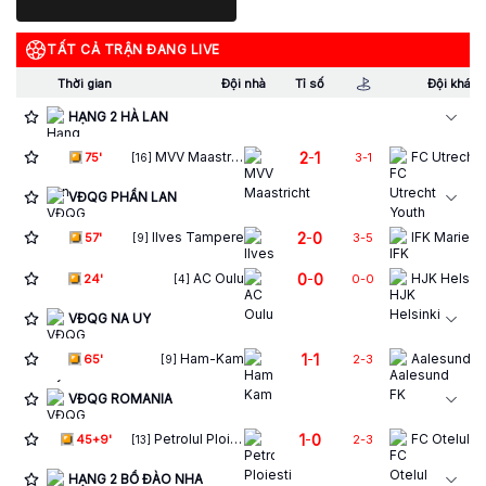
TẤT CẢ TRẬN ĐANG LIVE
Thời gian
Đội nhà
Tỉ số
Đội khách
HẠNG 2 HÀ LAN
2
1
MVV Maastricht
-
75'
3
-
1
[16]
VĐQG PHẦN LAN
2
0
Ilves Tampere
-
IFK Marieh
57'
3
-
5
[9]
0
0
AC Oulu
-
HJK Helsin
24'
0
-
0
[4]
VĐQG NA UY
1
1
Ham-Kam
-
Aalesund 
65'
2
-
3
[9]
VĐQG ROMANIA
1
0
Petrolul Ploiesti
-
45+9'
2
-
3
[13]
HẠNG 2 BỒ ĐÀO NHA