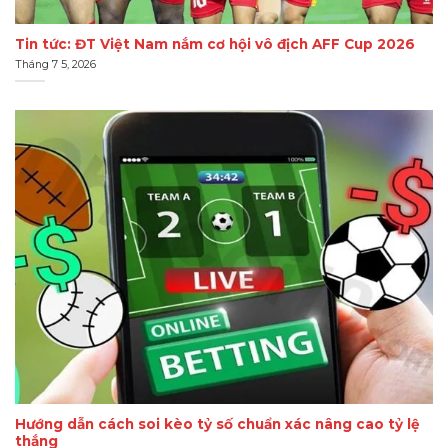
1
1
TeslaStropkov
-
64'
4
-
3
Tin tức: ĐT Việt Nam nắm cơ hội vô địch AFF Cup 2026
Tháng 7 5, 2026
2
0
TJ Banik Kalinovo
-
Dolny Kubi
63'
2
-
1
2
0
Podkonice
-
Cadca
65'
0
-
2
CZECH FOURTH DIVISION
1
3
SK Zdirec Nad Doubravou
-
Sokol Taso
90+5'
4
-
6
2
1
Kravare
-
Valasske Me
90+3'
4
-
4
0
4
Velka Bites
-
90+3'
8
-
5
5
1
Kozlovice
-
Bzenec
90+5'
4
-
1
0
1
Tj Sokol Lanzhot
-
90+1'
0
-
3
1
1
SSK Bilovec
-
Opava II
90+2'
5
-
6
1
1
Dvur Kralove nad Labem
-
FC Slavia H
67'
5
-
5
Hướng dẫn cách soi kèo tỷ số chuẩn xác nâng cao tỷ lệ
thắng
NORTHERN IRELAND WOMEN'S SUPER LEAGUE