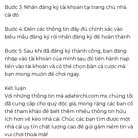
Bước 3: Nhấn đăng ký tài khoản tại trang chủ nhà
1
2
ESMTK
-
HT
2
-
2
cái đó
1
0
PTE-PEAC
-
Bodajk FC 
HT
3
-
5
Bước 4: Điền các thông tin đầy đủ chính xác vào
2
0
MTK Hungaria FC II
-
Szekszard
HT
4
-
2
biểu mẫu đăng ký rồi nhấn đăng ký để hoàn thành
AUSTRIAN LANDESLIGA
Bước 5: Sau khi đã đăng ký thành công, bạn đăng
1
4
ASKO Kottmannsdorf
-
SC Landskr
64'
1
-
3
nhập vào tài khoản của mình sau đó tiến hành nạp
tiền vào tài khoản và có thể chọn bàn cá cược mà
1
1
Langenrohr
-
65'
2
-
5
bạn mong muốn để chơi ngay.
0
0
SV Eberau
-
ASK Klinge
60'
2
-
1
Kết luận
POLAND LIGA 3
Với những thông tin mà adahirchi.com.mx chúng tôi
0
0
LKS Lodz II
-
Sieradz
60'
4
-
3
đã cung cấp cho quý độc giả, mong rằng các bạn có
thể tham khảo để biết thêm nhiều thông tin hữu
1
0
KKS 1925 Kalisz
-
Unia Swarz
64'
2
-
6
ích hơn về kèo nhà cái. Chúc các bạn tìm được một
1
0
Zaglebie Sosnowiec
-
65'
6
-
1
nhà cái uy tín chất lượng cao để gửi gắm niềm tin và
vui chơi thoải mái!
0
0
Radunia Stezyca
-
Gryf Wejhe
66'
1
-
4