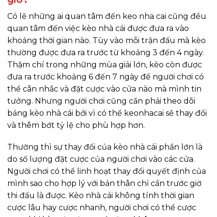
Có lẽ những ai quan tâm đến keo nha cai cũng đều
0
1
AC Horsens
-
Brondby IF
24'
1
-
1
[9]
quan tâm đến việc kèo nhà cái được đưa ra vào
AUSTRIAN BUNDESLIGA
khoảng thời gian nào. Tùy vào mỗi trận đấu mà kèo
thường được đưa ra trước từ khoảng 3 đến 4 ngày.
0
1
SV Ried
-
SK Rapid W
64'
2
-
4
[8]
Thậm chí trong những mùa giải lớn, kèo còn được
0
0
Wolfsberger AC
-
66'
3
-
7
[3]
đưa ra trước khoảng 6 đến 7 ngày để người chơi có
thể cân nhắc và đặt cược vào cửa nào mà mình tin
VĐQG ICELAND
tưởng. Nhưng người chơi cũng cần phải theo dõi
0
1
Shelbourne
-
24'
1
-
2
[5]
bảng kèo nhà cái bởi vì có thể keonhacai sẽ thay đổi
và thêm bớt tỷ lệ cho phù hợp hơn.
RUSSIAN FIRST LEAGUE
3
1
Rotor Volgograd
-
45+9'
0
-
3
[11]
Thường thì sự thay đổi của kèo nhà cái phần lớn là
do số lượng đặt cược của người chơi vào các cửa.
0
0
Veles Moscow
-
24'
1
-
0
[4]
Người chơi có thể linh hoạt thay đổi quyết định của
DIVISION 1 BA LAN
mình sao cho hợp lý với bản thân chỉ cần trước giờ
thi đấu là được. Kèo nhà cái không tính thời gian
0
1
Bruk Bet Termalica
-
Warta Poz
HT
0
-
3
[5]
cược lâu hay cược nhanh, người chơi có thể cược
POLAND LIGA 2