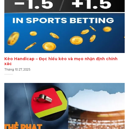
Spartak Moscow
-
FK Krasnod
17:00
-
[2]
Rubin Kazan
-
FC Orenbu
17:30
-
[9]
VĐQG NA UY
Kristiansund BK
-
Molde
17:15
-
[15]
[5]
VĐQG SERBIA
Kèo Handicap – Đọc hiểu kèo và mẹo nhận định chính
Macva Sabac
-
18:00
-
[14]
xác
Tháng 10 27, 2025
Vojvodina Novi Sad
-
18:00
-
[3]
Mladost Lucani
-
FK Čukaričk
19:00
-
[9]
OFK Beograd
-
19:00
-
[7]
Loading more...