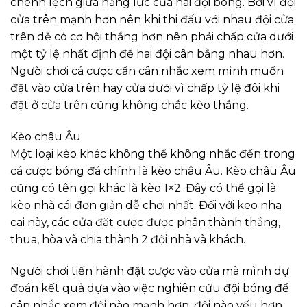
chênh lệch giữa năng lực của hai đội bóng. Bởi vì đội
cửa trên mạnh hơn nên khi thi đấu với nhau đội cửa
0
0
SK Slovan Varnsdorf
-
66'
7
-
2
trên dễ có cơ hội thắng hơn nên phải chấp cửa dưới
4
0
SK Zapy
-
65'
3
-
2
một tỷ lệ nhất định để hai đội cân bằng nhau hơn.
Người chơi cá cược cần cân nhắc xem mình muốn
SLOVAK NIKE LIGA
đặt vào cửa trên hay cửa dưới vì chấp tỷ lệ đôi khi
1
2
MSK Zilina
-
MFK Skalic
66'
6
-
1
[5]
đặt ở cửa trên cũng không chắc kèo thắng.
ICELAND 1. DEILD KARLA
Kèo châu Âu
1
0
Volsungur husavik
-
HK Kópavo
24'
0
-
2
Một loại kèo khác không thể không nhắc đến trong
[11]
cá cược bóng đá chính là kèo châu Âu. Kèo châu Âu
HẠNG 2 ICELAND
cũng có tên gọi khác là kèo 1×2. Đây có thể gọi là
0
0
Kormákur/Hvöt
-
24'
1
-
1
[6]
kèo nhà cái đơn giản dễ chơi nhất. Đối với keo nha
cai này, các cửa đặt cược được phân thành thắng,
VĐQG LATVIA
thua, hòa và chia thành 2 đội nhà và khách.
4
1
Riga FC
-
Ogre Unite
66'
4
-
0
[2]
Người chơi tiến hành đặt cược vào cửa mà mình dự
VĐQG BELARUS
đoán kết quả dựa vào việc nghiên cứu đội bóng để
0
1
FC Gomel
-
FC Minsk
cân nhắc xem đội nào mạnh hơn, đội nào yếu hơn
39'
2
-
0
[5]
[7