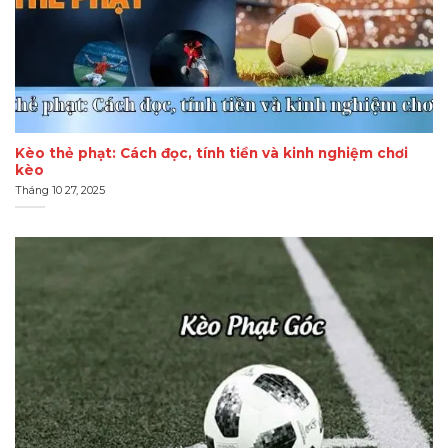
Kèo thẻ phạt: Cách đọc, tính tiền và kinh nghiệm chơi
kèo
Tháng 10 27, 2025