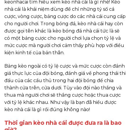
keonhacai tìm hiểu xem kèo nhà cái là gì nhé! Kèo
nhà cái là khái niệm dùng để chỉ những tỷ số cá
0
1
Rangers F.C.
-
Hibernian F
HT
3
-
3
[7]
cược, vòng cược, bảng cược do các nhà cái cung cấp
NETHERLANDS EREDIVISIE
cho người chơi. Trong bóng đá, kèo nhà cái hay còn
được gọi tên khác là kèo bóng đá nhà cái tức là sẽ
0
0
SC Heerenveen
-
61'
0
-
2
[11]
có một bảng cược cho người chơi lựa chọn tỷ lệ và
GIẢI HẠNG 2 THỤY ĐIỂN
mức cược mà người chơi cảm thấy phù hợp với điều
kiện kinh tế của bản thân.
2
0
Jonkopings Sodra IF
-
BK Olympi
90+17'
4
-
8
[10]
0
0
FC Arlanda
-
Pitea IF
HT
2
-
5
[4]
[16]
Bảng kèo ngoài có tỷ lệ cược và mức cược còn đánh
giá thực lực của đội bóng, đánh giá về phong thái thi
SWEDEN DIVISION 2
đấu của các cầu thủ trong hai đội bóng để chia
0
5
Helges
-
Bollstanas
90+13'
0
-
0
[14]
thành cửa trên, cửa dưới. Tùy vào đội nào thắng và
thua mà người chơi sẽ thắng cược hoặc thua cược
1
0
Nykopings BIS
-
IK Sleipner
90+16'
0
-
0
[3]
với tỷ lệ khác nhau. Như vậy là bạn đã hiểu được
FINNISH YKKONEN
kèo nhà cái là gì rồi đúng không nào!
1
1
JS Hercules
-
HT
2
-
0
[9]
Thời gian kèo nhà cái được đưa ra là bao
giờ?
0
0
Jazz Pori
-
37'
0
-
1
[8]