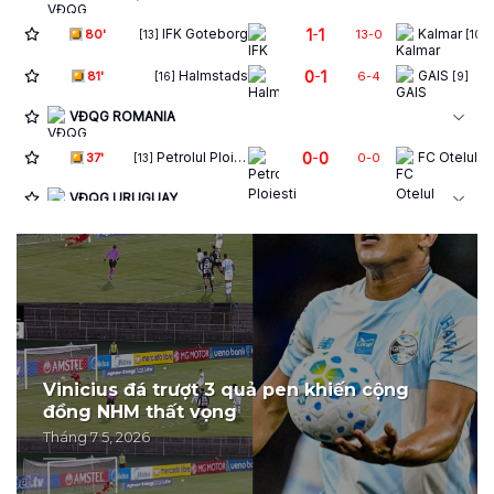
1
1
IFK Goteborg
-
Kalmar
80'
13
-
0
[13]
[10]
0
1
Halmstads
-
GAIS
81'
6
-
4
[16]
[9]
VĐQG ROMANIA
0
0
Petrolul Ploiesti
-
37'
0
-
0
[13]
VĐQG URUGUAY
0
1
Danubio FC
-
90+17'
11
-
0
[11]
BRAZIL SERIE B
2
0
Athletic Club
-
Criciuma
90+16'
5
-
6
[12]
[1]
HẠNG 2 BỒ ĐÀO NHA
Vinicius đá trượt 3 quả pen khiến cộng
0
0
AVS Futebol SAD
-
Sporting C
73'
4
-
4
[5]
đồng NHM thất vọng
Tháng 7 5, 2026
0
0
Feirense
-
FC Felguei
75'
4
-
4
[9]
VĐQG ARMENIA