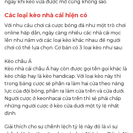
ngay khi kèo vừa được mở cũng không sao.
RUSSIAN FIRST LEAGUE
Các loại kèo nhà cái hiện có
1
0
Rotor Volgograd
-
37'
0
-
1
[11]
Với nhu cầu chơi cá cược bóng đá như một trò chơi
DIVISION 1 BA LAN
online hấp dẫn, ngày càng nhiều các nhà cái mọc
lên như nấm với các loại kèo khác nhau để người
0
1
Bruk Bet Termalica
-
Warta Poz
45+7'
0
-
1
[5]
chơi có thể lựa chọn. Cơ bản có 3 loại kèo như sau:
POLAND LIGA 2
Kèo châu Á
0
2
Chojniczanka Chojnice
-
HT
1
-
1
[16]
Kèo nhà cái châu Á hay còn được gọi tên gọi khác là
kèo chấp hay là kèo handicap. Với loại kèo này thì
0
0
Slask Wroclaw II
-
Gornik Lec
37'
1
-
4
[11]
trong bảng cược sẽ phân ra làm hai cửa theo năng
GIẢI VÔ ĐỊCH TRẺ CENTRAL BA LAN
lực của đội bóng, phân ra làm cửa trên và cửa dưới.
Người cược ở keonhacai cửa trên thì sẽ phải chấp
2
2
Miedz Legnica Youth
-
77'
0
-
0
[10]
những người cược ở kèo cửa dưới một tỷ lệ nhất
VĐQG UKRAINE
định.
0
1
Veres
-
Dynamo Ky
HT
3
-
4
[15]
Giải thích cho sự chênh lệch tỷ lệ này đó là vì sự
CZECH CHANCE LIGA