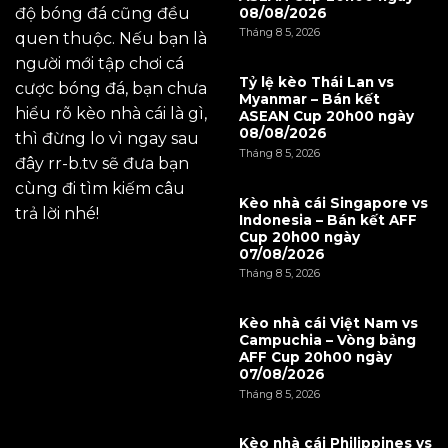
độ bóng đá cũng đều
08/08/2026
Tháng 8 5, 2026
quen thuộc. Nếu bạn là
người mới tập chơi cá
Tỷ lệ kèo Thái Lan vs
cược bóng đá, bạn chưa
Myanmar – Bán kết
hiểu rõ kèo nhà cái là gì,
ASEAN Cup 20h00 ngày
08/08/2026
thì đừng lo vì ngay sau
Tháng 8 5, 2026
đây rr-b.tv sẽ đưa bạn
cùng đi tìm kiếm câu
Kèo nhà cái Singapore vs
trả lời nhé!
Indonesia – Bán kết AFF
Cup 20h00 ngày
07/08/2026
Tháng 8 5, 2026
Kèo nhà cái Việt Nam vs
Campuchia – Vòng bảng
AFF Cup 20h00 ngày
07/08/2026
Tháng 8 5, 2026
Kèo nhà cái Philippines vs