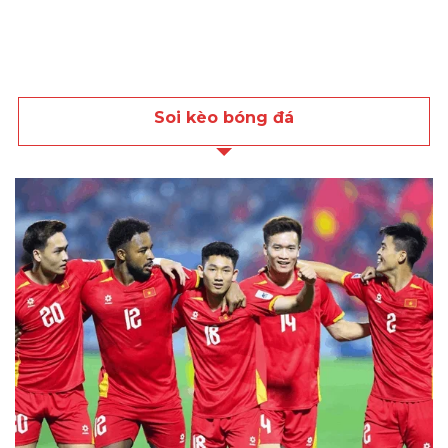
1
0
MTK Hungaria FC II
-
Szekszard
37'
1
-
2
kuwin
AUSTRIAN LANDESLIGA
1
3
SK Pama
-
Neusiedl
90+13'
14
-
1
Soi kèo bóng đá
1
3
ASKO Kottmannsdorf
-
SC Landskr
HT
0
-
3
1
1
Langenrohr
-
HT
2
-
4
0
0
SV Eberau
-
ASK Klinge
45+22'
2
-
1
POLAND LIGA 3
0
2
Lzs Justynow
-
LKS Lodz III
90+16'
5
-
7
0
0
LKS Lodz II
-
Sieradz
HT
4
-
3
1
0
KKS 1925 Kalisz
-
Unia Swarz
HT
2
-
3
1
0
Zaglebie Sosnowiec
-
HT
5
-
1
0
0
Radunia Stezyca
-
Gryf Wejhe
HT
0
-
4