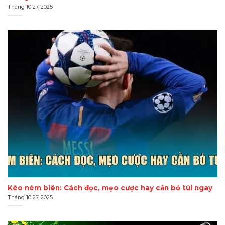
Tháng 10 27, 2025
2
1
Kravare
-
Valasske Me
75'
0
-
2
0
3
Velka Bites
-
75'
5
-
4
3
1
Kozlovice
-
Bzenec
78'
4
-
1
0
1
Tj Sokol Lanzhot
-
74'
0
-
3
1
1
SSK Bilovec
-
Opava II
75'
4
-
4
0
1
Dvur Kralove nad Labem
-
FC Slavia H
HT
3
-
5
NORTHERN IRELAND WOMEN'S SUPER LEAGUE
0
2
Derry City Women
-
70'
1
-
4
DANISH 4TH DIVISION
2
1
Kolding BK
-
Tarup Paaru
90+20'
0
-
0
Kèo ném biên: Cách đọc, mẹo cược hay cần bỏ túi ngay
Tháng 10 27, 2025
FINNISH KOLMONEN
2
0
VJS Vantaa B
-
TiPS
HT
0
-
2