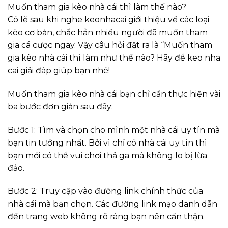
Muốn tham gia kèo nhà cái thì làm thế nào?
1
0
FK Atyrau
-
HT
4
-
0
[13]
Có lẽ sau khi nghe keonhacai giới thiệu về các loại
kèo cơ bản, chắc hẳn nhiều người đã muốn tham
ARMENIAN FIRST LEAGUE
gia cá cược ngay. Vậy câu hỏi đặt ra là “Muốn tham
2
1
Araks Ararat
-
90+13'
0
-
0
[8]
gia kèo nhà cái thì làm như thế nào? Hãy để keo nha
cai giải đáp giúp bạn nhé!
VĐQG LUXEMBOURG
0
2
F91 Dudelange
-
UNA Stras
90+12'
0
-
0
[14]
Muốn tham gia kèo nhà cái bạn chỉ cần thực hiện vài
ba bước đơn giản sau đây:
4
2
UN Kaerjeng 97
-
Hostert
90+16'
2
-
3
[15]
[11]
2
3
Victoria Rosport
-
Bước 1: Tìm và chọn cho mình một nhà cái uy tín mà
90+19'
1
-
7
[16]
bạn tin tưởng nhất. Bởi vì chỉ có nhà cái uy tín thì
0
1
Walferdange
-
90+15'
0
-
0
[5]
bạn mới có thể vui chơi thả ga mà không lo bị lừa
FAROE ISLANDS PREMIER LEAGUE
đảo.
2
1
Víkingur Gøta
-
Toftir B68
90+16'
8
-
1
[4]
[
Bước 2: Truy cập vào đường link chính thức của
nhà cái mà bạn chọn. Các đường link mạo danh dẫn
VĐQG BẮC MACEDONIA
đến trang web không rõ ràng bạn nên cẩn thận.
0
0
FK Skopje
-
HT
0
-
6
[8]