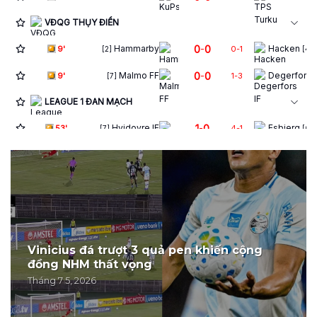
VĐQG THỤY ĐIỂN
0
0
Hammarby
-
Hacken
9'
0
-
1
[2]
[4]
0
0
Malmo FF
-
Degerfors 
9'
1
-
3
[7]
LEAGUE 1 ĐAN MẠCH
1
0
Hvidovre IF
-
Esbjerg
53'
4
-
1
[7]
[6]
0
0
Aalborg
-
Kolding FC
9'
0
-
0
[2]
0
1
Vejle
-
9'
0
-
0
[5]
HẠNG NHẤT TRUNG QUỐC
1
1
Shenzhen Peng City U20
-
51'
2
-
1
Vinicius đá trượt 3 quả pen khiến cộng
0
0
Tianjin Jinmen Tiger U20
-
39'
2
-
5
đồng NHM thất vọng
Tháng 7 5, 2026
FFA CUP ÚC
3
3
South Melbourne
-
Fremantle 
ET
19
-
2
[5]