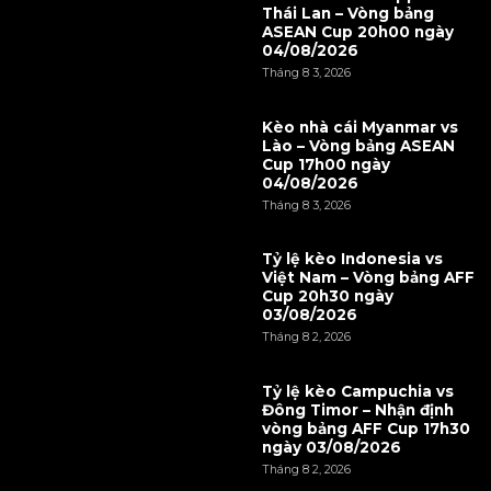
Thái Lan – Vòng bảng
ASEAN Cup 20h00 ngày
04/08/2026
Tháng 8 3, 2026
Kèo nhà cái Myanmar vs
Lào – Vòng bảng ASEAN
Cup 17h00 ngày
04/08/2026
Tháng 8 3, 2026
Tỷ lệ kèo Indonesia vs
Việt Nam – Vòng bảng AFF
Cup 20h30 ngày
03/08/2026
Tháng 8 2, 2026
Tỷ lệ kèo Campuchia vs
Đông Timor – Nhận định
vòng bảng AFF Cup 17h30
ngày 03/08/2026
Tháng 8 2, 2026