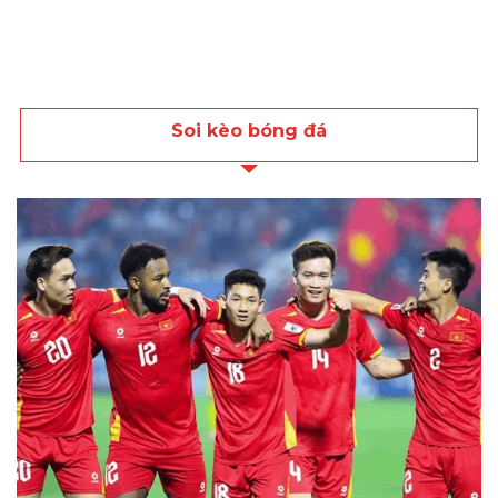
kuwin
1
1
MKS Myszkow Women
-
Unia Lublin
53'
4
-
5
SWPL C （W）
0
1
Aberdeen Women
-
Spartans 
9'
0
-
0
Soi kèo bóng đá
0
0
Gartcairn FC Women
-
9'
0
-
0
0
0
Kilmarnock Women
-
9'
0
-
0
0
0
Livingston Women
-
Falkirk FCF 
9'
0
-
0
3
0
Montrose LFC Women
-
9'
0
-
0
0
0
Renfrew (w)
-
9'
0
-
0
0
0
Queen's Park Women
-
9'
0
-
0
RUS D3B
1
0
FC Cherepovets
-
47'
0
-
2