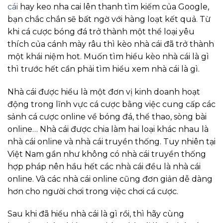
cái
hay keo nha cai lên thanh tìm kiếm của Google,
bạn chắc chắn sẽ bất ngờ với hàng loạt kết quả. Từ
1
0
Groene Ster
-
BSV Limbur
90+2'
0
-
0
khi cá cược bóng đá trở thành một thể loại yêu
2
1
Barnet
-
Al Kuwait 
90+2'
0
-
0
[8]
thích của cánh mày râu thì kèo nhà cái đã trở thành
một khái niệm hot. Muốn tìm hiểu kèo nhà cái là gì
0
1
Manchester City
-
HT
2
-
4
[2]
thì trước hết cần phải tìm hiểu xem nhà cái là gì.
0
1
Brighton & Hove Albion Women
-
HT
3
-
2
[7]
Nhà cái được hiểu là một đơn vị kinh doanh hoạt
1
1
BG Pathum United
-
Lee Man
48'
2
-
3
[4]
[2]
động trong lĩnh vực cá cược bằng việc cung cấp các
0
0
Johor Darul Ta'zim FC
-
Chelsea
9'
0
-
0
[1]
[10
sảnh cá cược online về bóng đá, thể thao, sòng bài
online… Nhà cái được chia làm hai loại khác nhau là
VĐQG THỤY SĨ
nhà cái online và nhà cái truyền thống. Tuy nhiên tại
0
0
Lugano
-
FC Zurich
9'
1
-
0
[2]
[6
Việt Nam gần như không có nhà cái truyền thống
hợp pháp nên hầu hết các nhà cái đều là nhà cái
GERMAN BUNDESLIGA 2
online. Và các nhà cái online cũng đơn giản dễ dàng
1
0
1. FC Nürnberg
-
39'
2
-
3
[11]
hơn cho người chơi trong việc chơi cá cược.
0
0
FC St. Pauli
-
39'
4
-
2
[9]
Sau khi đã hiểu nhà cái là gì rồi, thì hãy cùng