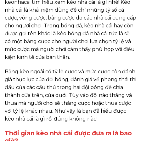
1
1
Energie Cottbus
-
Hannover 
29'
0
-
2
keonhacai tìm hiểu xem kèo nhà cái là gì nhé! Kèo
[14]
nhà cái là khái niệm dùng để chỉ những tỷ số cá
ĐỨC 3. LIGA
cược, vòng cược, bảng cược do các nhà cái cung cấp
1
2
TSG Hoffenheim II
-
39'
2
-
1
[11]
cho người chơi. Trong bóng đá, kèo nhà cái hay còn
được gọi tên khác là kèo bóng đá nhà cái tức là sẽ
NETHERLANDS EREDIVISIE
có một bảng cược cho người chơi lựa chọn tỷ lệ và
0
1
Sparta Rotterdam
-
Feyenoord
90+4'
5
-
9
[13]
mức cược mà người chơi cảm thấy phù hợp với điều
kiện kinh tế của bản thân.
GIẢI HẠNG 2 THỤY ĐIỂN
1
1
Umea FC
-
50'
Bảng kèo ngoài có tỷ lệ cược và mức cược còn đánh
0
-
4
[11]
giá thực lực của đội bóng, đánh giá về phong thái thi
1
0
Vasalunds IF
-
51'
0
-
5
[12]
đấu của các cầu thủ trong hai đội bóng để chia
SWEDEN DIVISION 2
thành cửa trên, cửa dưới. Tùy vào đội nào thắng và
thua mà người chơi sẽ thắng cược hoặc thua cược
0
0
IK Franke
-
Enskede IK
48'
2
-
1
[8]
với tỷ lệ khác nhau. Như vậy là bạn đã hiểu được
1
1
Herrestads AIF
-
IK Tord
HT
kèo nhà cái là gì rồi đúng không nào!
0
-
1
[7]
[12]
0
0
Eker Orebro
-
FC Nacka Ili
51'
0
-
0
[13]
Thời gian kèo nhà cái được đưa ra là bao
giờ?