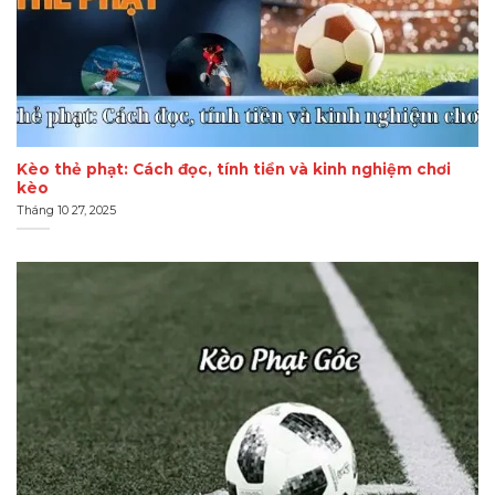
Kèo thẻ phạt: Cách đọc, tính tiền và kinh nghiệm chơi
kèo
Tháng 10 27, 2025