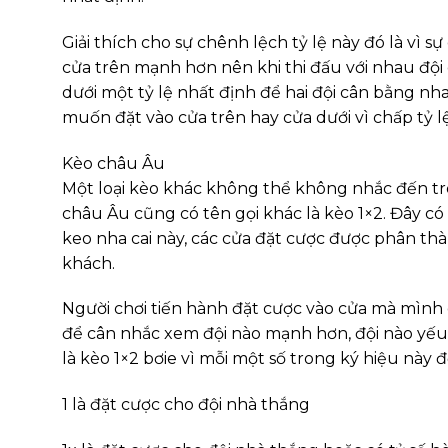
Giải thích cho sự chênh lệch tỷ lệ này đó là vì sự
cửa trên mạnh hơn nên khi thi đấu với nhau đội
dưới một tỷ lệ nhất định để hai đội cân bằng n
muốn đặt vào cửa trên hay cửa dưới vì chấp tỷ l
Kèo châu Âu
Một loại kèo khác không thể không nhắc đến tr
châu Âu cũng có tên gọi khác là kèo 1×2. Đây có t
keo nha cai này, các cửa đặt cược được phân thà
khách.
Người chơi tiến hành đặt cược vào cửa mà mình
để cân nhắc xem đội nào mạnh hơn, đội nào yếu 
là kèo 1×2 bơie vì mỗi một số trong ký hiệu này
1 là đặt cược cho đội nhà thắng