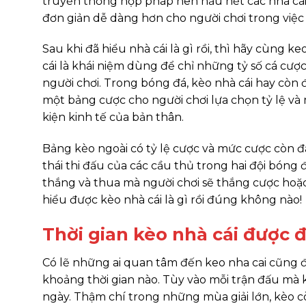
truyền thống hợp pháp nên hầu hết các nhà cái đ
đơn giản dễ dàng hơn cho người chơi trong việc 
Sau khi đã hiểu nhà cái là gì rồi, thì hãy cùng k
cái là khái niệm dùng để chỉ những tỷ số cá cượ
người chơi. Trong bóng đá, kèo nhà cái hay còn đ
một bảng cược cho người chơi lựa chọn tỷ lệ và
kiện kinh tế của bản thân.
Bảng kèo ngoài có tỷ lệ cược và mức cược còn đ
thái thi đấu của các cầu thủ trong hai đội bóng 
thắng và thua mà người chơi sẽ thắng cược hoặc
hiểu được kèo nhà cái là gì rồi đúng không nào!
Thời gian kèo nhà cái được đ
Có lẽ những ai quan tâm đến keo nha cai cũng 
khoảng thời gian nào. Tùy vào mỗi trận đấu mà
ngày. Thậm chí trong những mùa giải lớn, kèo 