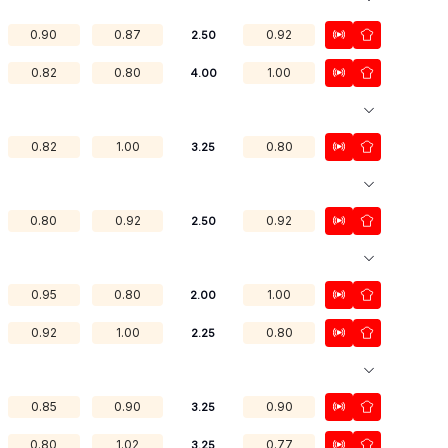
0.90
0.87
0.92
2.50
0.82
0.80
1.00
4.00
0.82
1.00
0.80
3.25
0.80
0.92
0.92
2.50
0.95
0.80
1.00
2.00
0.92
1.00
0.80
2.25
0.85
0.90
0.90
3.25
0.80
1.02
0.77
3.25