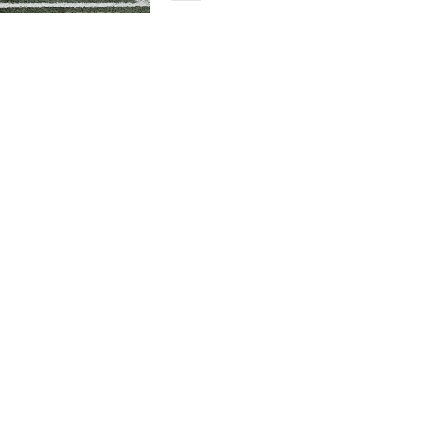
-
-
-
-
-
-
-
-
-
-
-
-
-
-
-
-
-
-
-
-
-
-
-
-
-
-
-
-
-
-
-
-
0.82
1.00
0.85
3.00
1.02
0.92
0.92
3.25