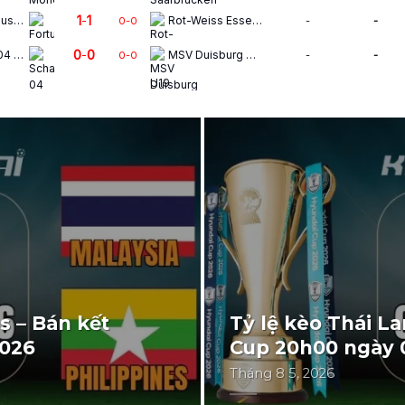
1
1
f U19
-
Rot-Weiss Essen U19
0
-
0
-
-
[2]
0
0
U19
-
MSV Duisburg U19
0
-
0
-
-
[3]
1
0
rau FC
-
Indian Navy
0.82
1
-
3
0.00
3
0
Ayeyawady Utd (W)
-
Shan United Women
1.02
3
-
1
0.25
0
1
uzino
-
Baltyk Koszalin
0.85
1
-
0
1.25
0
1
ica II
-
Barycz Sulow
0.92
2
-
2
0.25
s – Bán kết
Tỷ lệ kèo Thái L
RUS NỮ
2026
Cup 20h00 ngày 
0
1
 Women
-
Naftan Novopolotsk(W)
4
-
4
-
-
[6]
Tháng 8 5, 2026