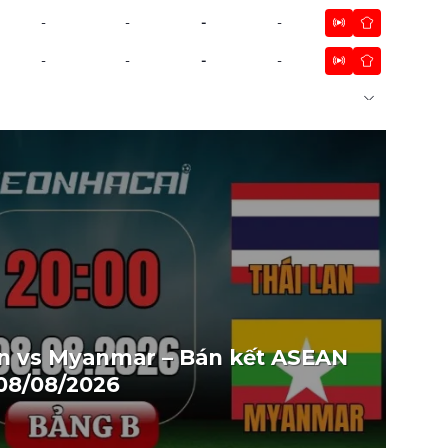
-
-
-
-
-
-
-
-
0.97
0.80
1.00
3.75
0.77
0.85
0.95
3.75
0.95
0.97
0.82
3.25
0.87
0.97
0.82
2.75
an vs Myanmar – Bán kết ASEAN
08/08/2026
-
-
-
-