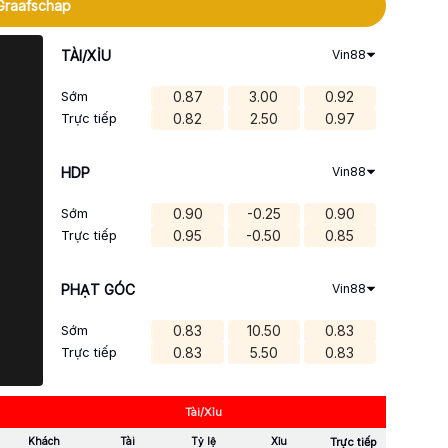
Graafschap
TÀI/XỈU
Vin88
0.87
3.00
0.92
Sớm
0.82
2.50
0.97
Trực tiếp
HDP
Vin88
0.90
-0.25
0.90
Sớm
0.95
-0.50
0.85
Trực tiếp
PHẠT GÓC
Vin88
0.83
10.50
0.83
Sớm
0.83
5.50
0.83
Trực tiếp
Tài/Xỉu
Trực tiếp
Khách
Tài
Tỷ lệ
Xỉu