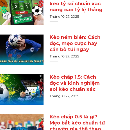
kèo tỷ số chuẩn xác
nâng cao tỷ lệ thắng
-
-
Tháng 10 27, 2025
-
-
Kèo ném biên: Cách
-
-
-
-
đọc, mẹo cược hay
cần bỏ túi ngay
-
-
-
-
Tháng 10 27, 2025
0.85
0.80
1.00
5.50
Kèo chấp 1.5: Cách
đọc và kinh nghiệm
soi kèo chuẩn xác
0.85
0.95
0.85
3.25
Tháng 10 27, 2025
0.92
1.05
0.75
2.00
Kèo chấp 0.5 là gì?
Mẹo bắt kèo chuẩn từ
0.77
0.92
0.87
4.50
chuyên gia thể thao