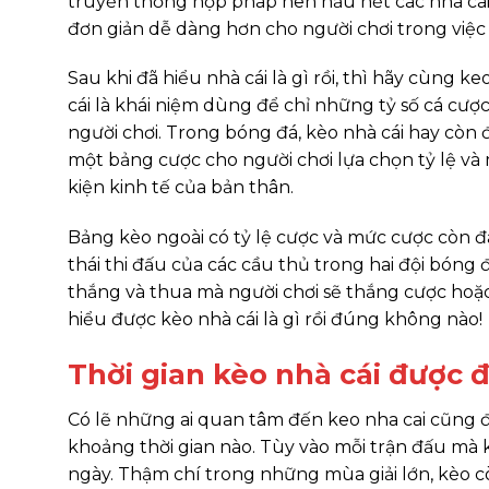
truyền thống hợp pháp nên hầu hết các nhà cái đ
NORWEGIAN 2.DIVIS
đơn giản dễ dàng hơn cho người chơi trong việc 
Ra
31'
[10]
Sau khi đã hiểu nhà cái là gì rồi, thì hãy cùng k
FOSHAN XIJIA FOOT
cái là khái niệm dùng để chỉ những tỷ số cá cượ
người chơi. Trong bóng đá, kèo nhà cái hay còn đ
Guangzhou Huadu Red Tr
31'
[2]
một bảng cược cho người chơi lựa chọn tỷ lệ và
La Jeu
31'
kiện kinh tế của bản thân.
[2]
FIN U21 LEAGUE
Bảng kèo ngoài có tỷ lệ cược và mức cược còn đ
thái thi đấu của các cầu thủ trong hai đội bóng 
JaP
HT
thắng và thua mà người chơi sẽ thắng cược hoặc
NORWEGIAN WOMEN'S
hiểu được kèo nhà cái là gì rồi đúng không nào!
Klepp 
1'
[11]
Thời gian kèo nhà cái được đ
JAPANESE J3 LEAGUE
Có lẽ những ai quan tâm đến keo nha cai cũng 
Reilac Shig
65'
[18]
khoảng thời gian nào. Tùy vào mỗi trận đấu mà
Ehi
HT
[10]
ngày. Thậm chí trong những mùa giải lớn, kèo 