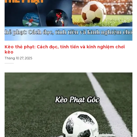
Kèo thẻ phạt: Cách đọc, tính tiền và kinh nghiệm chơi
kèo
Tháng 10 27, 2025