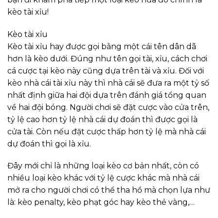
kèo tài xỉu!
Kèo tài xỉu
Kèo tài xỉu hay được gọi bằng một cái tên dân dã
hơn là kèo dưới. Đúng như tên gọi tài, xỉu, cách chơi
cá cược tại kèo này cũng dựa trên tài và xỉu. Đối với
kèo nhà cái tài xỉu này thì nhà cái sẽ đưa ra một tỷ số
nhất định giữa hai đội dựa trên đánh giá tổng quan
về hai đội bóng. Người chơi sẽ đặt cược vào cửa trên,
tỷ lệ cao hơn tỷ lệ nhà cái dự đoán thì được gọi là
cửa tài. Còn nếu đặt cược thấp hơn tỷ lệ mà nhà cái
dự đoán thì gọi là xỉu.
Đây mới chỉ là những loại kèo cơ bản nhất, còn có
nhiều loại kèo khác với tỷ lệ cược khác mà nhà cái
mở ra cho người chơi có thể tha hồ mà chọn lựa như
là: kèo penalty, kèo phạt góc hay kèo thẻ vàng,…