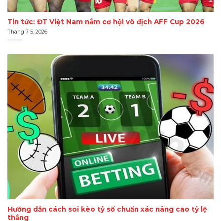
Tin tức: ĐT Việt Nam nắm cơ hội vô địch AFF Cup 2026
Tháng 7 5, 2026
Hướng dẫn cách soi kèo tỷ số chuẩn xác nâng cao tỷ lệ
thắng