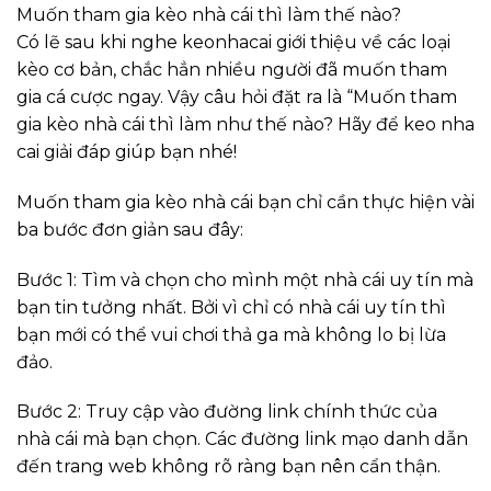
Muốn tham gia kèo nhà cái thì làm thế nào?
Có lẽ sau khi nghe keonhacai giới thiệu về các loại
kèo cơ bản, chắc hẳn nhiều người đã muốn tham
gia cá cược ngay. Vậy câu hỏi đặt ra là “Muốn tham
gia kèo nhà cái thì làm như thế nào? Hãy để keo nha
cai giải đáp giúp bạn nhé!
Muốn tham gia kèo nhà cái bạn chỉ cần thực hiện vài
ba bước đơn giản sau đây:
Bước 1: Tìm và chọn cho mình một nhà cái uy tín mà
bạn tin tưởng nhất. Bởi vì chỉ có nhà cái uy tín thì
bạn mới có thể vui chơi thả ga mà không lo bị lừa
đảo.
Bước 2: Truy cập vào đường link chính thức của
nhà cái mà bạn chọn. Các đường link mạo danh dẫn
đến trang web không rõ ràng bạn nên cẩn thận.