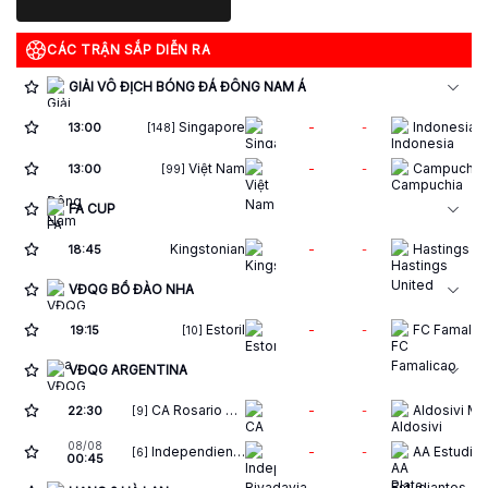
CÁC TRẬN SẮP DIỄN RA
GIẢI VÔ ĐỊCH BÓNG ĐÁ ĐÔNG NAM Á
Singapore
-
Indonesia
13:00
-
[148]
[
Việt Nam
-
Campuchia
13:00
-
[99]
FA CUP
Kingstonian
-
Hastings Un
18:45
-
VĐQG BỒ ĐÀO NHA
Estoril
-
FC Famalic
19:15
-
[10]
VĐQG ARGENTINA
CA Rosario Central
-
22:30
-
[9]
08/08
Independiente Rivadavia
-
-
[6]
00:45