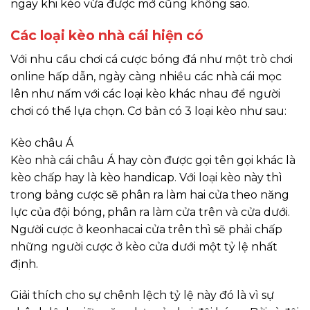
ngay khi kèo vừa được mở cũng không sao.
Các loại kèo nhà cái hiện có
Với nhu cầu chơi cá cược bóng đá như một trò chơi
online hấp dẫn, ngày càng nhiều các nhà cái mọc
lên như nấm với các loại kèo khác nhau để người
chơi có thể lựa chọn. Cơ bản có 3 loại kèo như sau:
Kèo châu Á
Kèo nhà cái châu Á hay còn được gọi tên gọi khác là
kèo chấp hay là kèo handicap. Với loại kèo này thì
trong bảng cược sẽ phân ra làm hai cửa theo năng
lực của đội bóng, phân ra làm cửa trên và cửa dưới.
Người cược ở keonhacai cửa trên thì sẽ phải chấp
những người cược ở kèo cửa dưới một tỷ lệ nhất
định.
Giải thích cho sự chênh lệch tỷ lệ này đó là vì sự