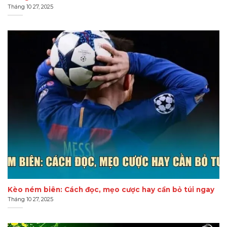
Tháng 10 27, 2025
Kèo ném biên: Cách đọc, mẹo cược hay cần bỏ túi ngay
Tháng 10 27, 2025