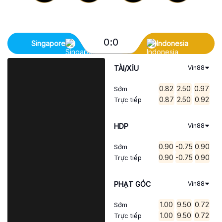
0
:
0
Singapore
Indonesia
TÀI/XỈU
Vin88
0.82
2.50
0.97
Sớm
0.87
2.50
0.92
Trực tiếp
HDP
Vin88
0.90
-0.75
0.90
Sớm
0.90
-0.75
0.90
Trực tiếp
PHẠT GÓC
Vin88
1.00
9.50
0.72
Sớm
1.00
9.50
0.72
Trực tiếp