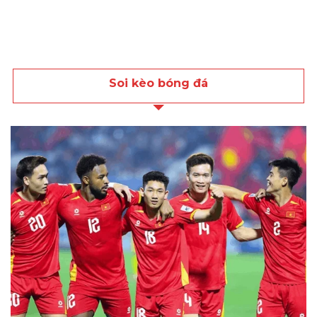
kuwin
Soi kèo bóng đá