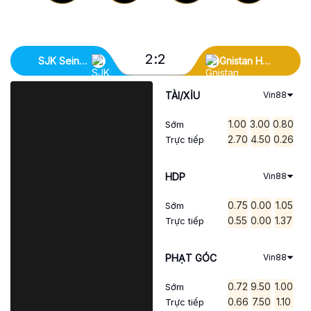
2
:
2
SJK Seinajoen
Gnistan Helsinki
TÀI/XỈU
Vin88
1.00
3.00
0.80
Sớm
2.70
4.50
0.26
Trực tiếp
HDP
Vin88
0.75
0.00
1.05
Sớm
0.55
0.00
1.37
Trực tiếp
PHẠT GÓC
Vin88
0.72
9.50
1.00
Sớm
0.66
7.50
1.10
Trực tiếp