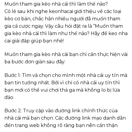
Muốn tham gia kèo nhà cái thì làm thế nào?
CZECH THIRD LEAGUE
Có lẽ sau khi nghe keonhacai giới thiệu về các loại
3
0
SK Motorlet Praha
-
90+16'
8
-
6
[13]
kèo cơ bản, chắc hẳn nhiều người đã muốn tham
gia cá cược ngay. Vậy câu hỏi đặt ra là “Muốn tham
5
0
Banik Most-Sous
-
Teplice B
90+18'
1
-
4
gia kèo nhà cái thì làm như thế nào? Hãy để keo nha
0
1
Hranice KUNZ
-
Unicov
H2
1
-
4
cai giải đáp giúp bạn nhé!
ICELAND BESTA-DEILD KVENNA
Muốn tham gia kèo nhà cái bạn chỉ cần thực hiện vài
ba bước đơn giản sau đây:
0
0
Njardvik Grindavik (W)
-
9'
0
-
0
[5]
0
0
Thor KA Akureyri Women
-
9'
0
-
0
[8]
Bước 1: Tìm và chọn cho mình một nhà cái uy tín mà
bạn tin tưởng nhất. Bởi vì chỉ có nhà cái uy tín thì
VĐQG BELARUS
bạn mới có thể vui chơi thả ga mà không lo bị lừa
2
0
Slavia Mozyr
-
68'
4
-
3
[12]
đảo.
LITHUANIAN I LYGA
Bước 2: Truy cập vào đường link chính thức của
3
1
Hegelmann Litauen II
-
FK Garliava
90+23'
2
-
3
[13]
nhà cái mà bạn chọn. Các đường link mạo danh dẫn
đến trang web không rõ ràng bạn nên cẩn thận.
1
1
Lietava Jonava
-
90+18'
6
-
3
[10]