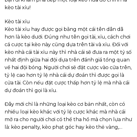
RUS M-LEAGUE
kèo tài xỉu!
1
2
Dinamo Moscow Youth
-
90+19'
7
-
2
[8]
Kèo tài xỉu
Kèo tài xỉu hay được gọi bằng một cái tên dân dã
DIVISION 1 BA LAN
hơn là kèo dưới. Đúng như tên gọi tài, xỉu, cách chơi
2
2
Polonia Bytom
-
90+19'
8
-
4
[10]
cá cược tại kèo này cũng dựa trên tài và xỉu. Đối với
kèo nhà cái tài xỉu này thì nhà cái sẽ đưa ra một tỷ số
CZECH CHANCE LIGA
nhất định giữa hai đội dựa trên đánh giá tổng quan
0
0
FC Zbrojovka Brno
-
H2
0
-
2
[5]
về hai đội bóng. Người chơi sẽ đặt cược vào cửa trên,
tỷ lệ cao hơn tỷ lệ nhà cái dự đoán thì được gọi là
CHANCE NÁRODNÍ LIGA
cửa tài. Còn nếu đặt cược thấp hơn tỷ lệ mà nhà cái
2
0
FK Dukla Praha
-
90+20'
4
-
4
[2]
dự đoán thì gọi là xỉu.
1
1
Slezský FC Opava
-
SK Kladno
90+23'
9
-
4
[5]
[
Đây mới chỉ là những loại kèo cơ bản nhất, còn có
1
2
1.SK Prostějov
-
MFK Karvin
90+20'
7
-
4
[14]
nhiều loại kèo khác với tỷ lệ cược khác mà nhà cái
mở ra cho người chơi có thể tha hồ mà chọn lựa như
3
3
FK Viagem Ústí nad Labem
-
90+22'
7
-
5
[1]
là: kèo penalty, kèo phạt góc hay kèo thẻ vàng,…
4
1
FC Sellier & Bellot Vlašim
-
90+20'
3
-
5
[12]