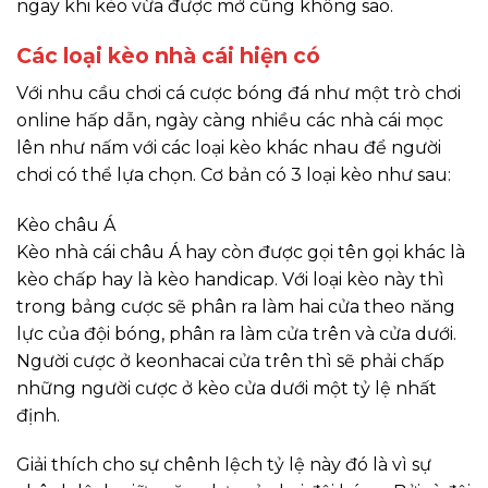
ngay khi kèo vừa được mở cũng không sao.
0
0
Sonderjyske
-
Viborg
H2
2
-
4
[12]
[5]
Các loại kèo nhà cái hiện có
DANISH 2ND DIVISION
Với nhu cầu chơi cá cược bóng đá như một trò chơi
3
0
Middelfart Boldklub
-
Brabrand
82'
5
-
1
[1]
[1
online hấp dẫn, ngày càng nhiều các nhà cái mọc
0
1
Boldklubben af 1893
-
Roskilde
H2
2
-
1
[2]
[7]
lên như nấm với các loại kèo khác nhau để người
chơi có thể lựa chọn. Cơ bản có 3 loại kèo như sau:
AUSTRIAN BUNDESLIGA
1
1
Rheindorf Altach
-
WSG Tirol
39'
0
-
1
[10]
[
Kèo châu Á
Kèo nhà cái châu Á hay còn được gọi tên gọi khác là
AUSTRIAN 2.LIGA
kèo chấp hay là kèo handicap. Với loại kèo này thì
1
2
FC Liefering
-
79'
2
-
10
[2]
trong bảng cược sẽ phân ra làm hai cửa theo năng
lực của đội bóng, phân ra làm cửa trên và cửa dưới.
0
1
SKN St.Polten
-
84'
5
-
4
[11]
Người cược ở keonhacai cửa trên thì sẽ phải chấp
HẠNG 3 ÁO
những người cược ở kèo cửa dưới một tỷ lệ nhất
định.
6
0
VfB Hohenems
-
Lustenau
90+20'
4
-
3
[7]
[1
1
0
SVG Reichenau
-
WSG Tirol II
90+6'
0
-
0
Giải thích cho sự chênh lệch tỷ lệ này đó là vì sự