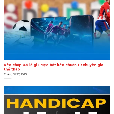
0
1
Yverdon Women
-
H2
1
-
5
[10]
DANISH 4TH DIVISION
2
1
Skovshoved
-
Skjold
80'
0
-
0
1
3
Allerod
-
Saaby Fod
H2
0
-
0
FINNISH KOLMONEN
1
1
FC Kontu
-
MPS Old St
90+21'
1
-
5
0
1
Kèo chấp 0.5 là gì? Mẹo bắt kèo chuẩn từ chuyên gia
Komeetat
-
KeuPa
90+20'
2
-
3
thể thao
Tháng 10 27, 2025
3
0
LTU
-
ACF
90+20'
7
-
0
2
0
EsPa
-
NuPS
90+5'
6
-
3
1
1
PPS
-
LPS Helsink
H2
4
-
5
COLOMBIAN U19 LEAGUE
2
1
Tigres U19
-
HT
3
-
0