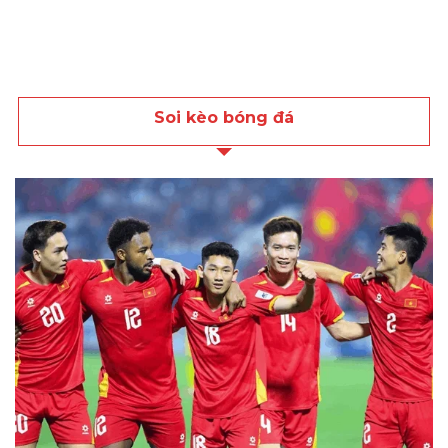
0
0
General Lamadrid
-
9'
0
-
0
[14]
kuwin
CECAFA FOOTBALL ASSOCI
1
1
Gor Mahia
-
90+21'
4
-
4
[1]
Soi kèo bóng đá
ARGENTINE RESERVE LEAGUE
0
0
Barracas Central Reserves
-
9'
0
-
0
0
0
Platense Reserves
-
9'
0
-
0
BRAZILIAN CAMPEONATO PAULISTA YOUTH
0
0
Guarani SP (Youth)
-
9'
2
-
0
0
0
Botafogo-SP Youth
-
9'
1
-
0
0
0
Sao Bernardo/SPU20
-
Oeste Yout
9'
0
-
0
0
1
Ituano Youth
-
9'
0
-
1
0
0
Mirassol FC Youth
-
Itapirense 
9'
0
-
0