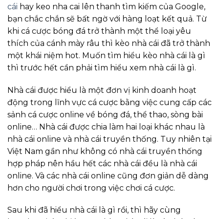
3
1
Badalona Women
-
Villarreal 
H2
1
-
0
[9]
cái
hay keo nha cai lên thanh tìm kiếm của Google,
bạn chắc chắn sẽ bất ngờ với hàng loạt kết quả. Từ
0
0
Osasuna Women
-
H2
1
-
0
khi cá cược bóng đá trở thành một thể loại yêu
0
1
Alfaro
-
CD Tudela
H2
3
-
3
thích của cánh mày râu thì kèo nhà cái đã trở thành
một khái niệm hot. Muốn tìm hiểu kèo nhà cái là gì
0
1
Tienen
-
RWDM Brus
H2
1
-
2
thì trước hết cần phải tìm hiểu xem nhà cái là gì.
0
0
Hercules
-
Castellon
39'
0
-
1
[9]
[6
Nhà cái được hiểu là một đơn vị kinh doanh hoạt
0
0
Racing Santander
-
39'
2
-
1
động trong lĩnh vực cá cược bằng việc cung cấp các
sảnh cá cược online về bóng đá, thể thao, sòng bài
0
0
Chiclana
-
24'
4
-
1
[13]
online… Nhà cái được chia làm hai loại khác nhau là
0
0
Xerez Deportivo FC
-
Sevilla Atle
9'
0
-
0
nhà cái online và nhà cái truyền thống. Tuy nhiên tại
Việt Nam gần như không có nhà cái truyền thống
0
0
Racing Club Portuense
-
9'
0
-
0
hợp pháp nên hầu hết các nhà cái đều là nhà cái
0
0
Marisca Miersch
-
FC Lorentzw
9'
0
-
0
online. Và các nhà cái online cũng đơn giản dễ dàng
hơn cho người chơi trong việc chơi cá cược.
0
0
Algeciras
-
CD Atletico
9'
0
-
0
[8]
ĐỨC 3. LIGA
Sau khi đã hiểu nhà cái là gì rồi, thì hãy cùng