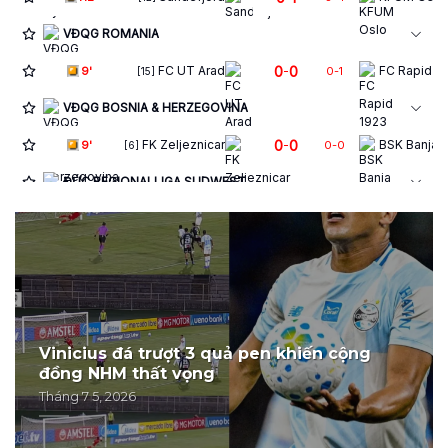
VĐQG ROMANIA
0
0
FC UT Arad
-
FC Rapid 1
9'
0
-
1
[15]
VĐQG BOSNIA & HERZEGOVINA
0
0
FK Zeljeznicar
-
9'
0
-
0
[6]
ĐỨC REGIONALLIGA SUDWEST
2
0
Hannover 96 Am
-
HSC Hanno
81'
0
-
0
[2]
1
1
VfB Oldenburg
-
81'
0
-
0
[1]
1
2
Greifswalder FC
-
H2
0
-
0
[3]
0
0
Stuttgarter Kickers
-
SSV Ulm 1
H2
0
-
0
[14]
Vinicius đá trượt 3 quả pen khiến cộng
2
0
Kickers Emden
-
H2
đồng NHM thất vọng
0
-
0
[7]
Tháng 7 5, 2026
0
0
Borussia Dortmund II
-
Koln Youth
39'
0
-
0
1
1
Gutersloh
-
Bochum II
39'
0
-
0