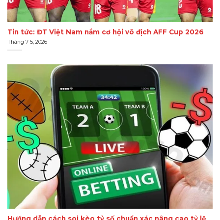
Tin tức: ĐT Việt Nam nắm cơ hội vô địch AFF Cup 2026
Tháng 7 5, 2026
Hướng dẫn cách soi kèo tỷ số chuẩn xác nâng cao tỷ lệ