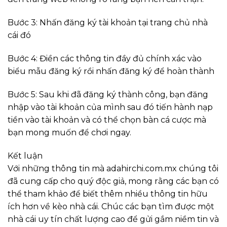
Bước 3: Nhấn đăng ký tài khoản tại trang chủ nhà
cái đó
Bước 4: Điền các thông tin đầy đủ chính xác vào
biểu mẫu đăng ký rồi nhấn đăng ký để hoàn thành
Bước 5: Sau khi đã đăng ký thành công, bạn đăng
nhập vào tài khoản của mình sau đó tiến hành nạp
tiền vào tài khoản và có thể chọn bàn cá cược mà
bạn mong muốn để chơi ngay.
Kết luận
Với những thông tin mà adahirchi.com.mx chúng tôi
đã cung cấp cho quý độc giả, mong rằng các bạn có
thể tham khảo để biết thêm nhiều thông tin hữu
ích hơn về kèo nhà cái. Chúc các bạn tìm được một
nhà cái uy tín chất lượng cao để gửi gắm niềm tin và