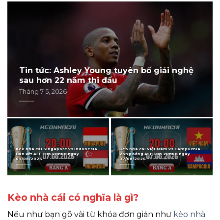
Tin tức: Ashley Young tuyên bố giải nghệ
sau hơn 22 năm thi đấu
Tháng 7 5, 2026
Kèo nhà cái Singapore vs Indonesia –
Kèo nhà cái Việt Nam vs Campuchia –
Bán kết AFF Cup 20h00 ngày
Vòng bảng AFF Cup 20h00 ngày
07/08/2026
07/08/2026
Kèo nhà cái có nghĩa là gì?
Nếu như bạn gõ vài từ khóa đơn giản như
kèo nhà