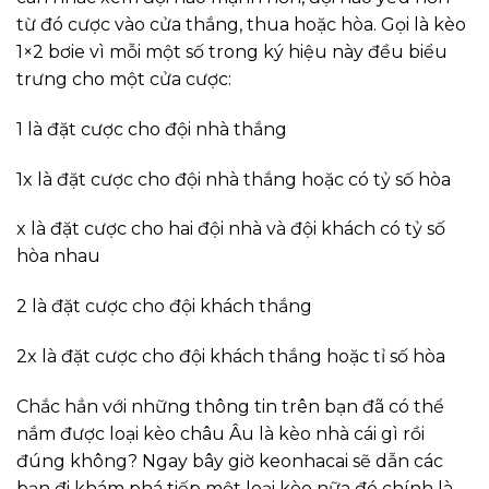
từ đó cược vào cửa thắng, thua hoặc hòa. Gọi là kèo
1×2 bơie vì mỗi một số trong ký hiệu này đều biểu
trưng cho một cửa cược:
1 là đặt cược cho đội nhà thắng
1x là đặt cược cho đội nhà thắng hoặc có tỷ số hòa
x là đặt cược cho hai đội nhà và đội khách có tỷ số
hòa nhau
2 là đặt cược cho đội khách thắng
2x là đặt cược cho đội khách thắng hoặc tỉ số hòa
Chắc hẳn với những thông tin trên bạn đã có thể
nắm được loại kèo châu Âu là kèo nhà cái gì rồi
đúng không? Ngay bây giờ keonhacai sẽ dẫn các
bạn đi khám phá tiếp một loại kèo nữa đó chính là