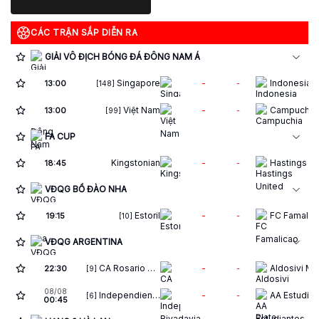
CÁC TRẬN SẮP DIỄN RA
GIẢI VÔ ĐỊCH BÓNG ĐÁ ĐÔNG NAM Á
Singapore
-
Indonesia
13:00
-
[148]
[
Việt Nam
-
Campuchia
13:00
-
[99]
FA CUP
Kingstonian
-
Hastings Un
18:45
-
VĐQG BỒ ĐÀO NHA
Estoril
-
FC Famalic
19:15
-
[10]
VĐQG ARGENTINA
CA Rosario Central
-
22:30
-
[9]
08/08
Independiente Rivadavia
-
-
[6]
00:45