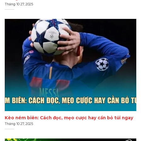
Tháng 10 27, 2025
Kèo ném biên: Cách đọc, mẹo cược hay cần bỏ túi ngay
Tháng 10 27, 2025