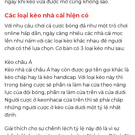
ngay khi kèo vừa được mở cũng không sao.
Các loại kèo nhà cái hiện có
Với nhu cầu chơi cá cược bóng đá như một trò chơi
online hấp dẫn, ngày càng nhiều các nhà cái mọc
lên như nấm với các loại kèo khác nhau để người
chơi có thể lựa chọn. Cơ bản có 3 loại kèo như sau:
Kèo châu Á
Kèo nhà cái châu Á hay còn được gọi tên gọi khác là
kèo chấp hay là kèo handicap. Với loại kèo này thì
trong bảng cược sẽ phân ra làm hai cửa theo năng
lực của đội bóng, phân ra làm cửa trên và cửa dưới.
Người cược ở keonhacai cửa trên thì sẽ phải chấp
những người cược ở kèo cửa dưới một tỷ lệ nhất
định.
Giải thích cho sự chênh lệch tỷ lệ này đó là vì sự