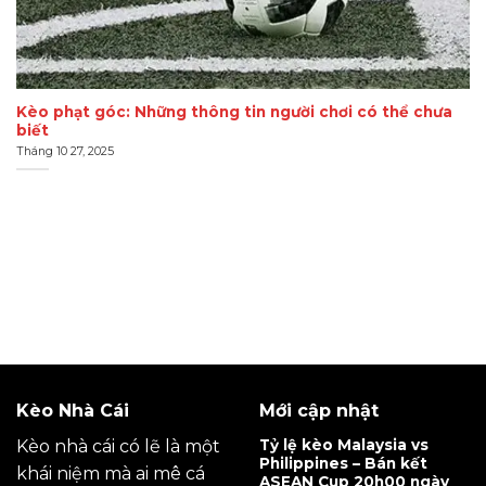
Kèo phạt góc: Những thông tin người chơi có thể chưa
biết
Tháng 10 27, 2025
Kèo Nhà Cái
Mới cập nhật
Tỷ lệ kèo Malaysia vs
Kèo nhà cái có lẽ là một
Philippines – Bán kết
khái niệm mà ai mê cá
ASEAN Cup 20h00 ngày