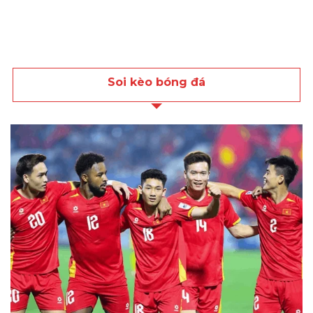
kuwin
Soi kèo bóng đá