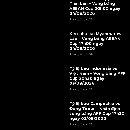
Thái Lan – Vòng bảng
ASEAN Cup 20h00 ngày
04/08/2026
Tháng 8 3, 2026
Kèo nhà cái Myanmar vs
Lào – Vòng bảng ASEAN
Cup 17h00 ngày
04/08/2026
Tháng 8 3, 2026
Tỷ lệ kèo Indonesia vs
Việt Nam – Vòng bảng AFF
Cup 20h30 ngày
03/08/2026
Tháng 8 2, 2026
Tỷ lệ kèo Campuchia vs
Đông Timor – Nhận định
vòng bảng AFF Cup 17h30
ngày 03/08/2026
Tháng 8 2, 2026