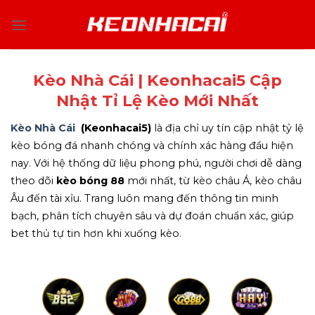
Bỏ
qua
nội
dung
Kèo Nhà Cái | Keonhacai5 Cập
Nhật Tỉ Lệ Kèo Mới Nhất
Kèo Nhà Cái
(Keonhacai5)
là địa chỉ uy tín cập nhật tỷ lệ
kèo bóng đá nhanh chóng và chính xác hàng đầu hiện
nay. Với hệ thống dữ liệu phong phú, người chơi dễ dàng
theo dõi
kèo bóng 88
mới nhất, từ kèo châu Á, kèo châu
Âu đến tài xỉu. Trang luôn mang đến thông tin minh
bạch, phân tích chuyên sâu và dự đoán chuẩn xác, giúp
bet thủ tự tin hơn khi xuống kèo.