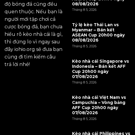
độ bóng đá cũng đều
08/08/2026
Tháng 8 5, 2026
quen thuộc. Nếu bạn là
người mới tập chơi cá
Tỷ lệ kèo Thái Lan vs
cược bóng đá, bạn chưa
Myanmar – Bán kết
hiểu rõ kèo nhà cái là gì,
ASEAN Cup 20h00 ngày
08/08/2026
thì đừng lo vì ngay sau
Tháng 8 5, 2026
đây iohio.org sẽ đưa bạn
cùng đi tìm kiếm câu
Kèo nhà cái Singapore vs
trả lời nhé!
Indonesia – Bán kết AFF
Cup 20h00 ngày
07/08/2026
Tháng 8 5, 2026
Kèo nhà cái Việt Nam vs
Campuchia – Vòng bảng
AFF Cup 20h00 ngày
07/08/2026
Tháng 8 5, 2026
Kèo nhà cái Philippines vs