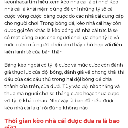
keonhacai tìm hiểu xem kèo nhà cái là gì nhé! Kèo
nhà cái là khái niệm dùng để chỉ những tỷ số cá
cược, vòng cược, bảng cược do các nhà cái cung cấp
cho người chơi. Trong bóng đá, kèo nhà cái hay còn
được gọi tên khác là kèo bóng đá nhà cái tức là sẽ
có một bảng cược cho người chơi lựa chọn tỷ lệ và
mức cược mà người chơi cảm thấy phù hợp với điều
kiện kinh tế của bản thân.
Bảng kèo ngoài có tỷ lệ cược và mức cược còn đánh
giá thực lực của đội bóng, đánh giá về phong thái thi
đấu của các cầu thủ trong hai đội bóng để chia
thành cửa trên, cửa dưới. Tùy vào đội nào thắng và
thua mà người chơi sẽ thắng cược hoặc thua cược
với tỷ lệ khác nhau. Như vậy là bạn đã hiểu được
kèo nhà cái là gì rồi đúng không nào!
Thời gian kèo nhà cái được đưa ra là bao
giờ?