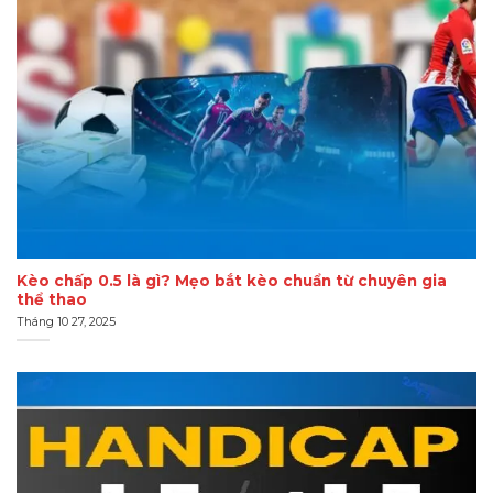
Kèo chấp 0.5 là gì? Mẹo bắt kèo chuẩn từ chuyên gia
thể thao
Tháng 10 27, 2025