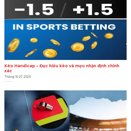
Kèo Handicap – Đọc hiểu kèo và mẹo nhận định chính
xác
Tháng 10 27, 2025