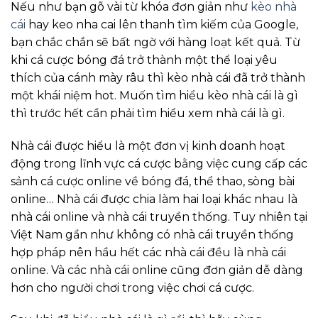
Nếu như bạn gõ vài từ khóa đơn giản như
kèo nhà
Lugano
-
NSI Runavi
18:30
-
[2]
cái
hay keo nha cai lên thanh tìm kiếm của Google,
bạn chắc chắn sẽ bất ngờ với hàng loạt kết quả. Từ
Valur Reykjavik
-
Nordsjaell
18:30
-
[6]
khi cá cược bóng đá trở thành một thể loại yêu
Bohemians
-
Midtjylland
18:45
-
[3]
thích của cánh mày râu thì kèo nhà cái đã trở thành
một khái niệm hot. Muốn tìm hiểu kèo nhà cái là gì
Rijeka
-
Ilves Tamp
18:45
-
[5]
thì trước hết cần phải tìm hiểu xem nhà cái là gì.
Hibernian F.C.
-
19:00
-
[10]
Nhà cái được hiểu là một đơn vị kinh doanh hoạt
Partizan Belgrade
-
19:00
-
[5]
động trong lĩnh vực cá cược bằng việc cung cấp các
Tre Fiori
-
FC Drita
19:00
-
[1]
[1]
sảnh cá cược online về bóng đá, thể thao, sòng bài
online… Nhà cái được chia làm hai loại khác nhau là
EUROPA LEAGUE
nhà cái online và nhà cái truyền thống. Tuy nhiên tại
KuPs
-
15:00
-
[1]
Việt Nam gần như không có nhà cái truyền thống
hợp pháp nên hầu hết các nhà cái đều là nhà cái
Maccabi Tel Aviv
-
CSKA Sofi
16:00
-
[4]
online. Và các nhà cái online cũng đơn giản dễ dàng
Jagiellonia Bialystok
-
Rangers F.
16:00
-
[2]
hơn cho người chơi trong việc chơi cá cược.
FC Hradec Králové
-
Besiktas J
17:00
-
[6]