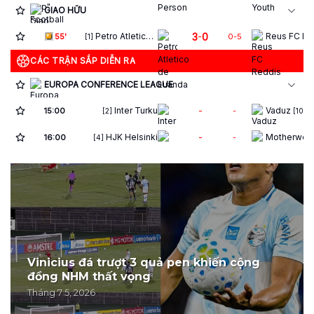
GIAO HỮU
3
0
Petro Atletico de Luanda
-
55'
0
-
5
[1]
CÁC TRẬN SẮP DIỄN RA
EUROPA CONFERENCE LEAGUE
Inter Turku
-
Vaduz
15:00
-
[2]
[10]
HJK Helsinki
-
16:00
-
[4]
FK Jablonec
-
16:00
-
[2]
FC Noah
-
FC Sion
16:00
-
[2]
[5]
Paide Linnameeskond
-
SK Rapid W
16:00
-
[4]
CFR Cluj
-
Tromso IL
16:30
-
[12]
[
Vinicius đá trượt 3 quả pen khiến cộng
Debreceni VSC
-
17:00
-
[12]
đồng NHM thất vọng
Tháng 7 5, 2026
Dynamo Kyiv
-
Qarabag
17:00
-
[9]
[2]