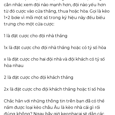
cân nhắc xem đội nào mạnh hơn, đội nào yếu hơn
từ đó cược vào cửa thắng, thua hoặc hòa. Gọi là kèo
1×2 bơie vì mỗi một số trong ký hiệu này đều biểu
trưng cho một cửa cược:
1 là đặt cược cho đội nhà thắng
1x là đặt cược cho đội nhà thắng hoặc có tỷ số hòa
x là đặt cược cho hai đội nhà và đội khách có tỷ số
hòa nhau
2 là đặt cược cho đội khách thắng
2x là đặt cược cho đội khách thắng hoặc tỉ số hòa
Chắc hẳn với những thông tin trên bạn đã có thể
nắm được loại kèo châu Âu là kèo nhà cái gì rồi
đúng không? Ngay bây giờ keonhacai sẽ dẫn các