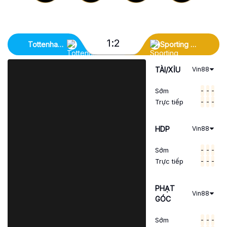
1
:
2
Tottenham Hotspur U17
Sporting CP U17
TÀI/XỈU
Vin88
Sớm
-
-
-
Trực tiếp
-
-
-
HDP
Vin88
Sớm
-
-
-
Trực tiếp
-
-
-
PHẠT
Vin88
GÓC
Sớm
-
-
-