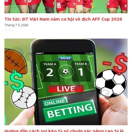
Tin tức: ĐT Việt Nam nắm cơ hội vô địch AFF Cup 2026
Tháng 7 5, 2026
Hướng dẫn cách soi kèo tỷ số chuẩn xác nâng cao tỷ lệ