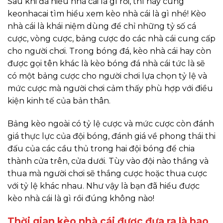
Sau khi đã hiểu nhà cái là gì rồi, thì hãy cùng
keonhacai tìm hiểu xem kèo nhà cái là gì nhé! Kèo
Lech Poznan
-
KI Klaksvik
17:00
-
[3]
nhà cái là khái niệm dùng để chỉ những tỷ số cá
Lincoln Red Imps FC
-
17:00
-
[1]
cược, vòng cược, bảng cược do các nhà cái cung cấp
cho người chơi. Trong bóng đá, kèo nhà cái hay còn
Red Bull Salzburg
-
Pafos FC
17:00
-
[3]
[4
được gọi tên khác là kèo bóng đá nhà cái tức là sẽ
PAOK Saloniki
-
Anderlecht
17:45
-
[3]
có một bảng cược cho người chơi lựa chọn tỷ lệ và
mức cược mà người chơi cảm thấy phù hợp với điều
Thun
-
18:00
-
[8]
kiện kinh tế của bản thân.
Benfica
-
19:00
-
[3]
Bảng kèo ngoài có tỷ lệ cược và mức cược còn đánh
VĐQG ARGENTINA
giá thực lực của đội bóng, đánh giá về phong thái thi
Club Atlético Unión
-
22:00
-
[14]
đấu của các cầu thủ trong hai đội bóng để chia
thành cửa trên, cửa dưới. Tùy vào đội nào thắng và
VĐQG BOLIVIA
thua mà người chơi sẽ thắng cược hoặc thua cược
Universitario De Vinto
-
Real Potos
19:00
-
[15]
với tỷ lệ khác nhau. Như vậy là bạn đã hiểu được
kèo nhà cái là gì rồi đúng không nào!
Blooming
-
Always Re
23:30
-
[7]
Thời gian kèo nhà cái được đưa ra là bao
MEXICO LIGA DE EXPANSION MX