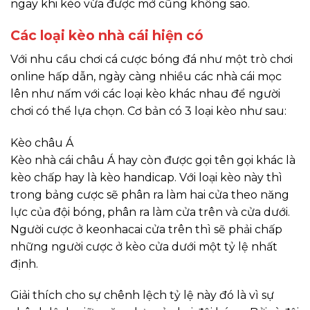
ngay khi kèo vừa được mở cũng không sao.
0
0
Portland Timbers Reserves
-
Los Angeles
82'
4
-
6
Các loại kèo nhà cái hiện có
PER LIGA FEMENINA
Với nhu cầu chơi cá cược bóng đá như một trò chơi
1
0
Carlos Mannucci W
-
UNSAAC (W
69'
2
-
3
online hấp dẫn, ngày càng nhiều các nhà cái mọc
PAR D3
lên như nấm với các loại kèo khác nhau để người
chơi có thể lựa chọn. Cơ bản có 3 loại kèo như sau:
3
0
Club 12 de Octubre
-
87'
3
-
4
BRA C C U20
Kèo châu Á
Kèo nhà cái châu Á hay còn được gọi tên gọi khác là
2
2
Chapecoense Youth
-
84'
1
-
6
kèo chấp hay là kèo handicap. Với loại kèo này thì
CÁC TRẬN SẮP DIỄN RA
trong bảng cược sẽ phân ra làm hai cửa theo năng
lực của đội bóng, phân ra làm cửa trên và cửa dưới.
VĐQG ARGENTINA
Người cược ở keonhacai cửa trên thì sẽ phải chấp
Boca Juniors
-
Velez Sarsf
22:15
-
[9]
những người cược ở kèo cửa dưới một tỷ lệ nhất
09/08
định.
CA Independiente
-
CA Platens
-
[3]
00:30
09/08
Instituto de Córdoba
-
-
[5]
Giải thích cho sự chênh lệch tỷ lệ này đó là vì sự
00:30