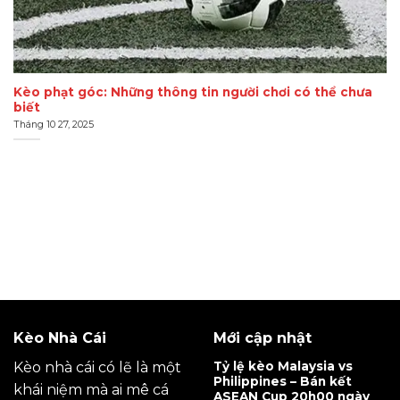
Kèo phạt góc: Những thông tin người chơi có thể chưa
biết
Tháng 10 27, 2025
Kèo Nhà Cái
Mới cập nhật
Tỷ lệ kèo Malaysia vs
Kèo nhà cái có lẽ là một
Philippines – Bán kết
khái niệm mà ai mê cá
ASEAN Cup 20h00 ngày