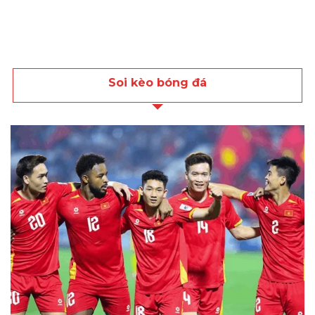
kuwin
Soi kèo bóng đá