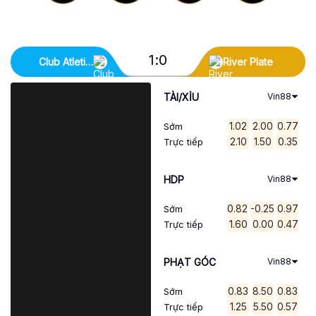
1
:
0
Club Atletico Tigre
River Plate
TÀI/XỈU
Vin88
1.02
2.00
0.77
Sớm
2.10
1.50
0.35
Trực tiếp
HDP
Vin88
0.82
-0.25
0.97
Sớm
1.60
0.00
0.47
Trực tiếp
PHẠT GÓC
Vin88
0.83
8.50
0.83
Sớm
1.25
5.50
0.57
Trực tiếp