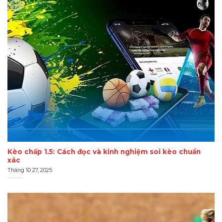
Kèo chấp 1.5: Cách đọc và kinh nghiệm soi kèo chuẩn
xác
Tháng 10 27, 2025