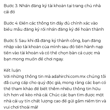
Bước 3: Nhấn đăng ký tài khoản tại trang chủ nhà
cái đó
Bước 4: Điền các thông tin đầy đủ chính xác vào
biểu mẫu đăng ký rồi nhấn đăng ký để hoàn thành
Bước 5: Sau khi đã đăng ký thành công, bạn đăng
nhập vào tài khoản của mình sau đó tiến hành nạp
tiền vào tài khoản và có thể chọn bàn cá cược mà
bạn mong muốn để chơi ngay.
Kết luận
Với những thông tin mà adahirchi.com.mx chúng tôi
đã cung cấp cho quý độc giả, mong rằng các bạn có
thể tham khảo để biết thêm nhiều thông tin hữu
ích hơn về kèo nhà cái. Chúc các bạn tìm được một
nhà cái uy tín chất lượng cao để gửi gắm niềm tin và
vui chơi thoải mái!