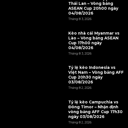
Thái Lan – Vòng bảng
ASEAN Cup 20h00 ngày
04/08/2026
Tháng 8 3, 2026
Kèo nhà cái Myanmar vs
Lào – Vòng bảng ASEAN
Cup 17h00 ngày
04/08/2026
Tháng 8 3, 2026
Tỷ lệ kèo Indonesia vs
Việt Nam – Vòng bảng AFF
Cup 20h30 ngày
03/08/2026
Tháng 8 2, 2026
Tỷ lệ kèo Campuchia vs
Đông Timor – Nhận định
vòng bảng AFF Cup 17h30
ngày 03/08/2026
Tháng 8 2, 2026