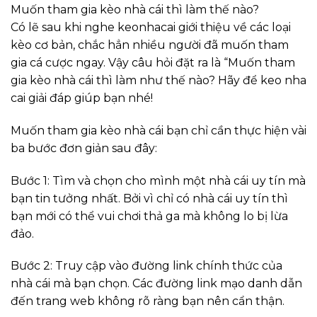
Muốn tham gia kèo nhà cái thì làm thế nào?
Có lẽ sau khi nghe keonhacai giới thiệu về các loại
kèo cơ bản, chắc hẳn nhiều người đã muốn tham
gia cá cược ngay. Vậy câu hỏi đặt ra là “Muốn tham
gia kèo nhà cái thì làm như thế nào? Hãy để keo nha
cai giải đáp giúp bạn nhé!
Muốn tham gia kèo nhà cái bạn chỉ cần thực hiện vài
ba bước đơn giản sau đây:
Bước 1: Tìm và chọn cho mình một nhà cái uy tín mà
bạn tin tưởng nhất. Bởi vì chỉ có nhà cái uy tín thì
bạn mới có thể vui chơi thả ga mà không lo bị lừa
đảo.
Bước 2: Truy cập vào đường link chính thức của
nhà cái mà bạn chọn. Các đường link mạo danh dẫn
đến trang web không rõ ràng bạn nên cẩn thận.