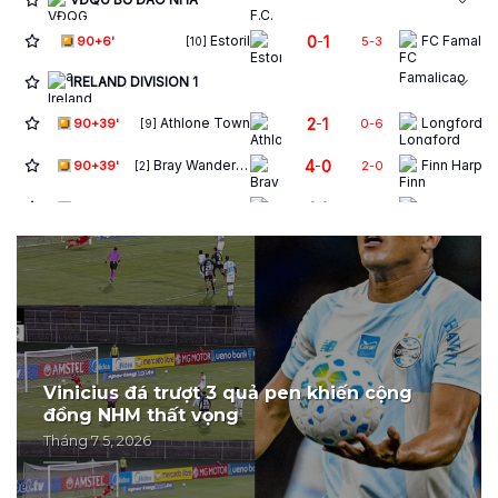
0
1
Estoril
-
FC Famalic
90+6'
5
-
3
[10]
IRELAND DIVISION 1
2
1
Athlone Town
-
90+39'
0
-
6
[9]
4
0
Bray Wanderers
-
Finn Harps
90+39'
2
-
0
[2]
1
1
Cork City
-
Kerry FC
90+36'
11
-
5
[1]
[5]
4
1
UC Dublin
-
Wexford
90+34'
7
-
4
[3]
[6]
0
0
Cobh Ramblers
-
Treaty Uni
90+6'
4
-
0
[7]
GIAO HỮU
0
0
CD Santa Amalia
-
CD Quintan
90+39'
0
-
0
Vinicius đá trượt 3 quả pen khiến cộng
đồng NHM thất vọng
3
2
Monza
-
Padova
90+35'
0
-
3
[10]
Tháng 7 5, 2026
0
0
Atletico Palma del Rio
-
Cordoba B
90+22'
0
-
0