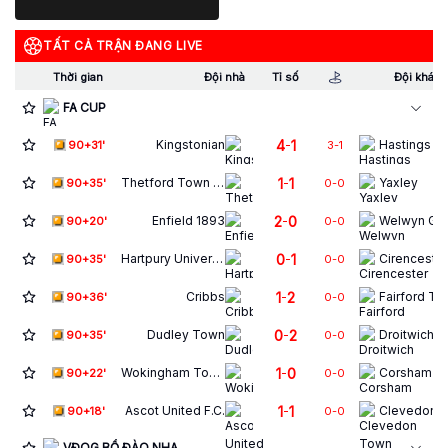
TẤT CẢ TRẬN ĐANG LIVE
Thời gian
Đội nhà
Tỉ số
Đội khách
FA CUP
4
1
Kingstonian
-
Hastings Un
90+31'
3
-
1
1
1
Thetford Town F.C.
-
Yaxley
90+35'
0
-
0
2
0
Enfield 1893
-
90+20'
0
-
0
0
1
Hartpury University
-
Cirencester
90+35'
0
-
0
1
2
Cribbs
-
Fairford T
90+36'
0
-
0
0
2
Dudley Town
-
Droitwich S
90+35'
0
-
0
1
0
Wokingham Town
-
Corsham T
90+22'
0
-
0
1
1
Ascot United F.C.
-
Clevedon 
90+18'
0
-
0
VĐQG BỒ ĐÀO NHA