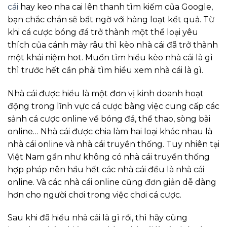
3
0
Caen
-
Valencienn
90+29'
0
-
4
[8]
cái
hay keo nha cai lên thanh tìm kiếm của Google,
bạn chắc chắn sẽ bất ngờ với hàng loạt kết quả. Từ
0
2
Concarneau
-
US Orléans
90+37'
4
-
4
[10]
khi cá cược bóng đá trở thành một thể loại yêu
0
0
Fleury Merogis U.S.
-
Amiens
90+37'
2
-
2
[6]
[17]
thích của cánh mày râu thì kèo nhà cái đã trở thành
một khái niệm hot. Muốn tìm hiểu kèo nhà cái là gì
3
2
La Roche-sur-Yon
-
Versailles 
90+38'
4
-
4
[18]
thì trước hết cần phải tìm hiểu xem nhà cái là gì.
1
0
Paris 13 Atletico
-
90+33'
7
-
4
[3]
Nhà cái được hiểu là một đơn vị kinh doanh hoạt
0
0
FC Rouen
-
Cannes AS
90+36'
5
-
2
[11]
động trong lĩnh vực cá cược bằng việc cung cấp các
VĐQG ICELAND
sảnh cá cược online về bóng đá, thể thao, sòng bài
online… Nhà cái được chia làm hai loại khác nhau là
2
0
Derry City
-
Sligo Rove
90+40'
10
-
2
[6]
nhà cái online và nhà cái truyền thống. Tuy nhiên tại
0
0
Galway United FC
-
90+39'
6
-
2
[7]
Việt Nam gần như không có nhà cái truyền thống
hợp pháp nên hầu hết các nhà cái đều là nhà cái
3
2
Shamrock Rovers
-
Dundalk
90+23'
1
-
4
[1]
[4]
online. Và các nhà cái online cũng đơn giản dễ dàng
ICELAND 1. DEILD KARLA
hơn cho người chơi trong việc chơi cá cược.
4
1
Afturelding
-
Grindavik
90+5'
6
-
2
[3]
[1
Sau khi đã hiểu nhà cái là gì rồi, thì hãy cùng