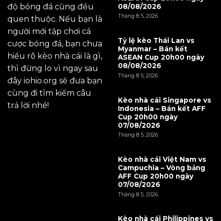
độ bóng đá cũng đều
08/08/2026
Tháng 8 5, 2026
quen thuộc. Nếu bạn là
người mới tập chơi cá
Tỷ lệ kèo Thái Lan vs
cược bóng đá, bạn chưa
Myanmar – Bán kết
hiểu rõ kèo nhà cái là gì,
ASEAN Cup 20h00 ngày
08/08/2026
thì đừng lo vì ngay sau
Tháng 8 5, 2026
đây iohio.org sẽ đưa bạn
cùng đi tìm kiếm câu
Kèo nhà cái Singapore vs
trả lời nhé!
Indonesia – Bán kết AFF
Cup 20h00 ngày
07/08/2026
Tháng 8 5, 2026
Kèo nhà cái Việt Nam vs
Campuchia – Vòng bảng
AFF Cup 20h00 ngày
07/08/2026
Tháng 8 5, 2026
Kèo nhà cái Philippines vs