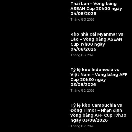
Thái Lan – Vòng bảng
ASEAN Cup 20h00 ngày
04/08/2026
Tháng 8 3, 2026
Kèo nhà cái Myanmar vs
Lào – Vòng bảng ASEAN
Cup 17h00 ngày
04/08/2026
Tháng 8 3, 2026
Tỷ lệ kèo Indonesia vs
Việt Nam – Vòng bảng AFF
Cup 20h30 ngày
03/08/2026
Tháng 8 2, 2026
Tỷ lệ kèo Campuchia vs
Đông Timor – Nhận định
vòng bảng AFF Cup 17h30
ngày 03/08/2026
Tháng 8 2, 2026