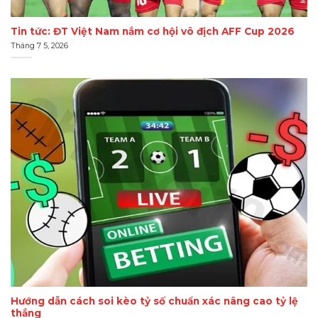
Tin tức: ĐT Việt Nam nắm cơ hội vô địch AFF Cup 2026
Tháng 7 5, 2026
Hướng dẫn cách soi kèo tỷ số chuẩn xác nâng cao tỷ lệ
thắng