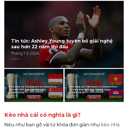
VĐQG BẮC IRELAND
2
0
Cliftonville
-
Crusaders
90+38'
0
-
0
[5]
[
NORTHERN IRELAND FOOTBALL LEAGUE CHAMPIONSHIP
0
1
Strabane Athletic
-
Institute FC
90+38'
0
-
0
[14]
Tin tức: Ashley Young tuyên bố giải nghệ
ENGLISH FOOTBALL LEAGUE CUP
sau hơn 22 năm thi đấu
3
0
Tháng 7 5, 2026
Wolverhampton Wanderers
-
Port Vale
90+38'
8
-
5
1
1
Wycombe Wanderers
-
90+38'
3
-
2
[11]
1
0
Middlesbrough
-
Wrexham
90+23'
7
-
0
[5]
[7
FRENCH CHAMPIONNAT AMATEUR
Kèo nhà cái Singapore vs Indonesia –
Kèo nhà cái Việt Nam vs Campuchia –
Bán kết AFF Cup 20h00 ngày
Vòng bảng AFF Cup 20h00 ngày
07/08/2026
07/08/2026
0
2
Aubagne
-
Thionville 
90+33'
1
-
4
[12]
0
1
Bastia
-
90+38'
0
-
0
[4]
Kèo nhà cái có nghĩa là gì?
2
1
Bresse Péronnas 01
-
Villefranch
90+34'
4
-
4
[13]
Nếu như bạn gõ vài từ khóa đơn giản như
kèo nhà