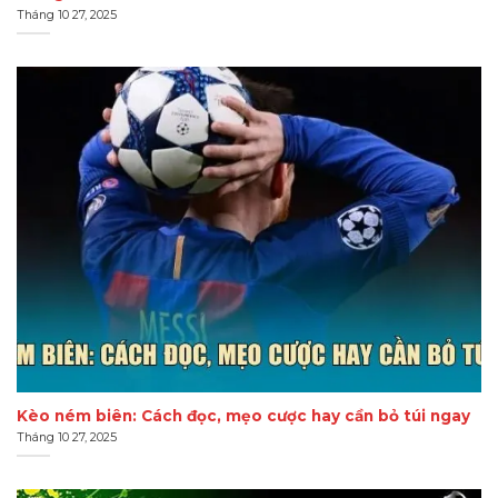
Tháng 10 27, 2025
Kèo ném biên: Cách đọc, mẹo cược hay cần bỏ túi ngay
Tháng 10 27, 2025