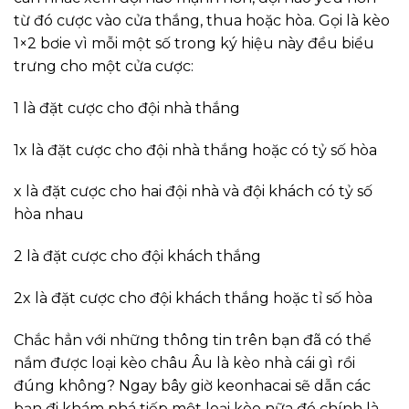
CS Cartagines
-
Sporting F
-
[4]
02:00
từ đó cược vào cửa thắng, thua hoặc hòa. Gọi là kèo
VĐQG GUATEMALA
1×2 bơie vì mỗi một số trong ký hiệu này đều biểu
trưng cho một cửa cược:
08/08
Malacateco
-
Xelaju MC
-
[10]
[
02:00
Loading more...
1 là đặt cược cho đội nhà thắng
1x là đặt cược cho đội nhà thắng hoặc có tỷ số hòa
x là đặt cược cho hai đội nhà và đội khách có tỷ số
hòa nhau
2 là đặt cược cho đội khách thắng
2x là đặt cược cho đội khách thắng hoặc tỉ số hòa
Chắc hẳn với những thông tin trên bạn đã có thể
nắm được loại kèo châu Âu là kèo nhà cái gì rồi
đúng không? Ngay bây giờ keonhacai sẽ dẫn các
bạn đi khám phá tiếp một loại kèo nữa đó chính là