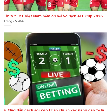
Tin tức: ĐT Việt Nam nắm cơ hội vô địch AFF Cup 2026
Tháng 7 5, 2026
Hướng dẫn cách soi kèo tỷ số chuẩn xác nâng cao tỷ lệ