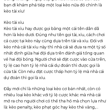
bạn đi khám phá tiếp một loại kèo nữa đó chính là
kèo tài xỉu!
Kèo tài xỉu
Kèo tài xỉu hay được gọi bằng một cái tên dân dã
hơn là kèo dưới. Đúng như tên gọi tài, xỉu, cách chơi
cá cược tại kèo này cũng dựa trên tài và xỉu. Đối với
kèo nhà cái tài xỉu này thì nhà cái sẽ đưa ra một tỷ số
nhất định giữa hai đội dựa trên đánh giá tổng quan
về hai đội bóng. Người chơi sẽ đặt cược vào cửa trên,
tỷ lệ cao hơn tỷ lệ nhà cái dự đoán thì được gọi là
cửa tài. Còn nếu đặt cược thấp hơn tỷ lệ mà nhà cái
dự đoán thì gọi là xỉu.
Đây mới chỉ là những loại kèo cơ bản nhất, còn có
nhiều loại kèo khác với tỷ lệ cược khác mà nhà cái
mở ra cho người chơi có thể tha hồ mà chọn lựa như
là: kèo penalty, kèo phạt góc hay kèo thẻ vàng,…