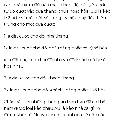
cân nhắc xem đội nào mạnh hơn, đội nào yếu hơn
từ đó cược vào cửa thắng, thua hoặc hòa. Gọi là kèo
1×2 bơie vì mỗi một số trong ký hiệu này đều biểu
trưng cho một cửa cược:
1 là đặt cược cho đội nhà thắng
1x là đặt cược cho đội nhà thắng hoặc có tỷ số hòa
x là đặt cược cho hai đội nhà và đội khách có tỷ số
hòa nhau
2 là đặt cược cho đội khách thắng
2x là đặt cược cho đội khách thắng hoặc tỉ số hòa
Chắc hẳn với những thông tin trên bạn đã có thể
nắm được loại kèo châu Âu là kèo nhà cái gì rồi
đúng không? Ngay bây giờ keonhacai sẽ dẫn các