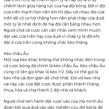
chênh lệch giữa năng lực của hai đội bóng. Bởi vì đội
cửa trên mạnh hơn nên khi thi đấu với nhau đội cửa
trên dễ có cơ hội thắng hơn nên phải chấp cửa dưới
một tỷ lệ nhất định để hai đội cân bằng nhau hơn.
Người chơi cá cược cần cân nhắc xem mình muốn
đặt vào cửa trên hay cửa dưới vì chấp tỷ lệ đôi khi
đặt ở cửa trên cũng không chắc kèo thắng.
Kèo châu Âu
Một loại kèo khác không thể không nhắc đến trong
cá cược bóng đá chính là kèo châu Âu. Kèo châu Âu
cũng có tên gọi khác là kèo 1×2. Đây có thể gọi là
kèo nhà cái đơn giản dễ chơi nhất. Đối với keo nha
cai này, các cửa đặt cược được phân thành thắng,
thua, hòa và chia thành 2 đội nhà và khách.
Người chơi tiến hành đặt cược vào cửa mà mình dự
đoán kết quả dựa vào việc nghiên cứu đội bóng để