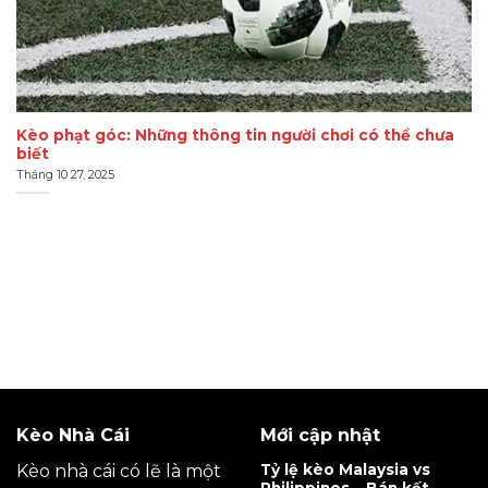
Kèo phạt góc: Những thông tin người chơi có thể chưa
biết
Tháng 10 27, 2025
Kèo Nhà Cái
Mới cập nhật
Tỷ lệ kèo Malaysia vs
Kèo nhà cái có lẽ là một
Philippines – Bán kết