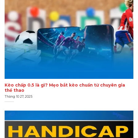
Kèo chấp 0.5 là gì? Mẹo bắt kèo chuẩn từ chuyên gia
thể thao
Tháng 10 27, 2025