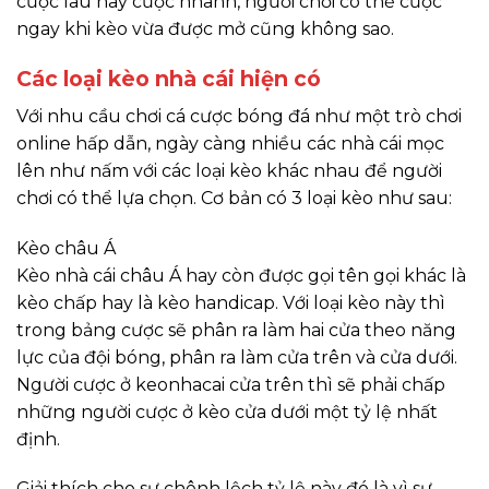
cược lâu hay cược nhanh, người chơi có thể cược
ngay khi kèo vừa được mở cũng không sao.
Các loại kèo nhà cái hiện có
Với nhu cầu chơi cá cược bóng đá như một trò chơi
online hấp dẫn, ngày càng nhiều các nhà cái mọc
lên như nấm với các loại kèo khác nhau để người
chơi có thể lựa chọn. Cơ bản có 3 loại kèo như sau:
Kèo châu Á
Kèo nhà cái châu Á hay còn được gọi tên gọi khác là
kèo chấp hay là kèo handicap. Với loại kèo này thì
trong bảng cược sẽ phân ra làm hai cửa theo năng
lực của đội bóng, phân ra làm cửa trên và cửa dưới.
Người cược ở keonhacai cửa trên thì sẽ phải chấp
những người cược ở kèo cửa dưới một tỷ lệ nhất
định.
Giải thích cho sự chênh lệch tỷ lệ này đó là vì sự