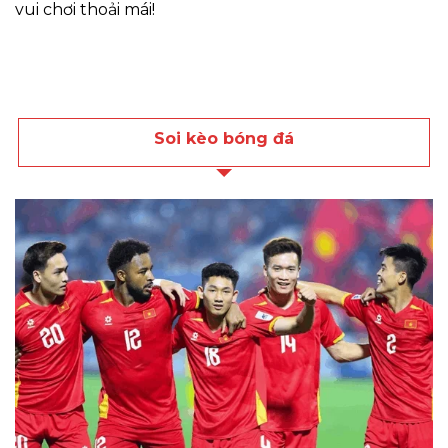
vui chơi thoải mái!
kuwin
Soi kèo bóng đá