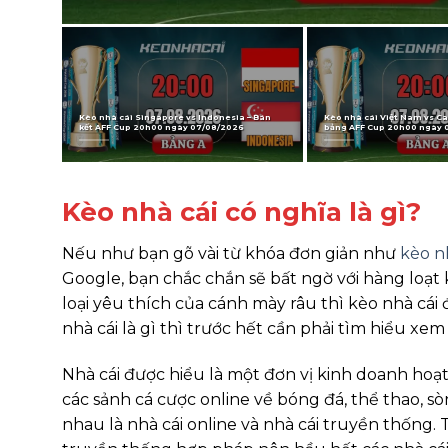
GIẢI HẠNG 2 THỤY ĐI
Ume
11'
[11]
Vasalu
11'
[12]
Kèo nhà cái Singapore vs Indonesia – Bán
Kèo nhà cái Việt Nam vs C
kết AFF Cup 20h00 ngày 07/08/2026
bảng AFF Cup 20h00 ngày 
SWEDEN DIVISION 2
IK 
11'
[8]
Kèo nhà cái có nghĩa là gì?
Herresta
11'
[7]
Eker O
11'
[13]
Nếu như bạn gõ vài từ khóa đơn giản như
kèo n
Google, bạn chắc chắn sẽ bất ngờ với hàng loạt 
BK 
11'
[9]
loại yêu thích của cánh mày râu thì kèo nhà cái
Jonsere
11'
[8]
nhà cái là gì thì trước hết cần phải tìm hiểu xem n
IFK
11'
[7]
Nhà cái được hiểu là một đơn vị kinh doanh hoạ
các sảnh cá cược online về bóng đá, thể thao, sò
NORWEGIAN 2.DIVIS
nhau là nhà cái online và nhà cái truyền thống.
Ra
41'
[10]