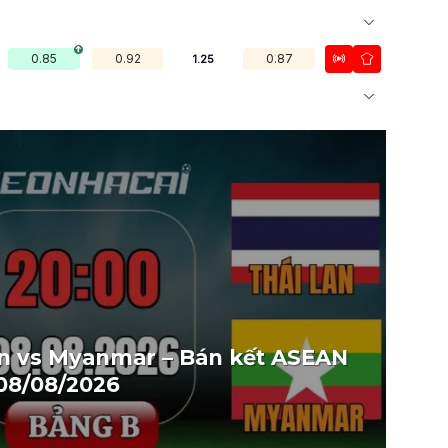
0.85
0.92
0.87
1.25
-
-
-
-
-
-
-
-
0.82
0.92
0.87
3.25
0.9
0.97
0.82
2.25
0.80
1.02
0.77
3
0.92
1
0.8
2.5
an vs Myanmar – Bán kết ASEAN
1.02
0.87
0.92
3
08/08/2026
0.9
1.02
0.77
3.00