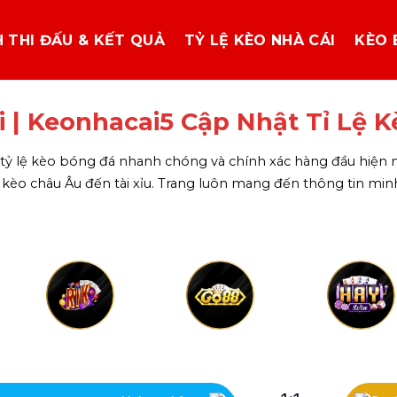
H THI ĐẤU & KẾT QUẢ
TỶ LỆ KÈO NHÀ CÁI
KÈO 
 | Keonhacai5 Cập Nhật Tỉ Lệ 
ật tỷ lệ kèo bóng đá nhanh chóng và chính xác hàng đầu hiện 
 kèo châu Âu đến tài xỉu. Trang luôn mang đến thông tin min