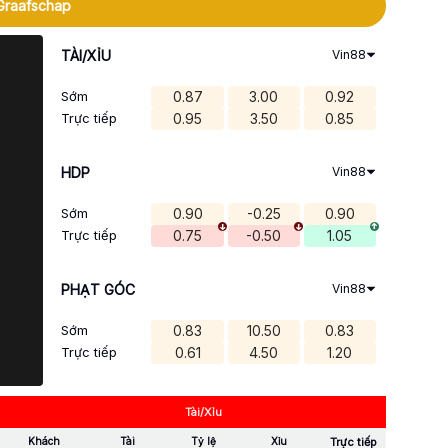
Graafschap
TÀI/XỈU
Vin88
0.87
3.00
0.92
Sớm
0.95
3.50
0.85
Trực tiếp
HDP
Vin88
0.90
-0.25
0.90
Sớm
0.75
-0.50
1.05
Trực tiếp
PHẠT GÓC
Vin88
0.83
10.50
0.83
Sớm
0.61
4.50
1.20
Trực tiếp
Tài/Xỉu
Trực tiếp
Khách
Tài
Tỷ lệ
Xỉu