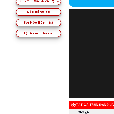
Lịch Thi Đấu & Kết Quả
Kèo Bóng 88
Soi Kèo Bóng Đá
Tỷ lệ kèo nhà cái
TẤT CẢ TRẬN ĐANG LI
Thời gian