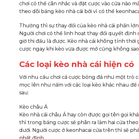
chơi có thể cân nhắc và đặt cược vào cửa nào m
Chernomorets Odess
H1
[5]
theo dõi bảng kèo nhà cái bởi vì có thể keonhaca
BELARUSIAN FIRST L
Thường thì sự thay đổi của kèo nhà cái phần lớn 
Niva Dol
11'
[2]
Người chơi có thể linh hoạt thay đổi quyết định 
giờ thi đấu là được. Kèo nhà cái không tính thời
VYSSHAYA LIGA BELA
cược ngay khi kèo vừa được mở cũng không sao
Lokomotiv Vitebsk
57'
[3]
Các loại kèo nhà cái hiện có
CHINESE FOOTBALL L
Yanbian Long
H2
[4]
Với nhu cầu chơi cá cược bóng đá như một trò c
mọc lên như nấm với các loại kèo khác nhau để n
CHINESE FOOTBALL 
sau:
Dalian 
82'
[4]
Kèo châu Á
JAPANESE WE LEAGU
Kèo nhà cái châu Á hay còn được gọi tên gọi khác
V-Varen Naga
thì trong bảng cược sẽ phân ra làm hai cửa theo
HT
[9]
dưới. Người cược ở keonhacai cửa trên thì sẽ ph
JAPANESE J3 LEAGUE
nhất định.