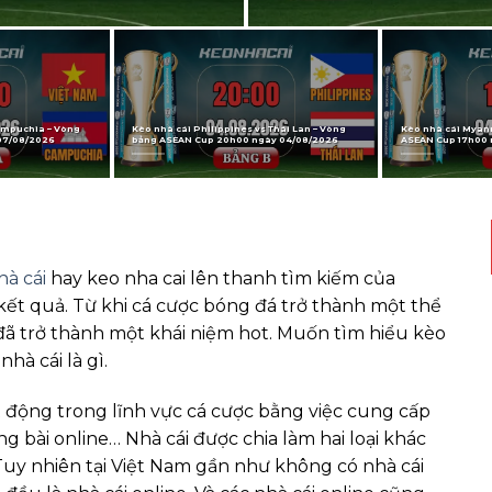
ỂN
1
0
a FC
-
A.F.C Eskilstuna
0.82
0
-
0
0
[7]
0
0
nds IF
-
FC Stockholm Internazionale
0.9
0
-
2
-0.75
[3]
ampuchia – Vòng
Kèo nhà cái Philippines vs Thái Lan – Vòng
Kèo nhà cái Myan
07/08/2026
bảng ASEAN Cup 20h00 ngày 04/08/2026
ASEAN Cup 17h00 
0
0
Franke
-
Enskede IK
0.97
0
-
0
-0.5
[6]
0
0
ds AIF
-
IK Tord
1.00
0
-
1
0.25
[12]
0
0
rebro
-
FC Nacka Iliria
0
-
0
-
-
[14]
hà cái
hay keo nha cai lên thanh tìm kiếm của
kết quả. Từ khi cá cược bóng đá trở thành một thể
0
0
Astrio
-
Torslanda IK
0.95
0
-
0
-0.75
[14]
 đã trở thành một khái niệm hot. Muốn tìm hiểu kèo
0
0
ds IF
-
Landvetter IS
0.82
1
-
0
-0.75
[10]
hà cái là gì.
0
0
 Umea
-
Fransta
0
-
0
-
-
t động trong lĩnh vực cá cược bằng việc cung cấp
ng bài online… Nhà cái được chia làm hai loại khác
JON
 Tuy nhiên tại Việt Nam gần như không có nhà cái
1
0
na FK
-
Skeid Oslo
0
-
0
-
-
[11]