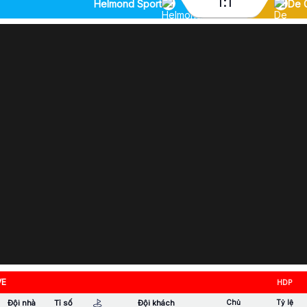
1
:
1
Helmond Sport
De 
VE
HDP
Đội nhà
Tỉ số
Đội khách
Chủ
Tỷ lệ