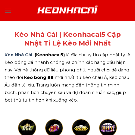
Bỏ
qua
nội
dung
Kèo Nhà Cái | Keonhacai5 Cập
Nhật Tỉ Lệ Kèo Mới Nhất
Kèo Nhà Cái
(Keonhacai5)
là địa chỉ uy tín cập nhật tỷ lệ
kèo bóng đá nhanh chóng và chính xác hàng đầu hiện
nay. Với hệ thống dữ liệu phong phú, người chơi dễ dàng
theo dõi
kèo bóng 88
mới nhất, từ kèo châu Á, kèo châu
Âu đến tài xỉu. Trang luôn mang đến thông tin minh
bạch, phân tích chuyên sâu và dự đoán chuẩn xác, giúp
bet thủ tự tin hơn khi xuống kèo.