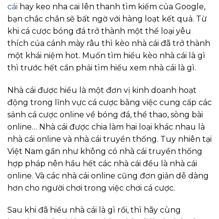
1
1
SD Logrones
-
Numancia
90+11'
0
-
0
[13]
[
cái
hay keo nha cai lên thanh tìm kiếm của Google,
bạn chắc chắn sẽ bất ngờ với hàng loạt kết quả. Từ
1
1
Esperance Sportive de Tunis
-
AS Marsa
90+11'
0
-
0
[2]
[1
khi cá cược bóng đá trở thành một thể loại yêu
2
1
Racing de Ferrol
-
90+10'
0
-
0
[12]
thích của cánh mày râu thì kèo nhà cái đã trở thành
một khái niệm hot. Muốn tìm hiểu kèo nhà cái là gì
1
2
CD Alaves Women
-
90+11'
0
-
0
thì trước hết cần phải tìm hiểu xem nhà cái là gì.
2
1
Goztepe
-
Trabzonsp
88'
3
-
3
[6]
Nhà cái được hiểu là một đơn vị kinh doanh hoạt
0
0
CD Leganes
-
Tenerife
90+1'
0
-
2
[16]
động trong lĩnh vực cá cược bằng việc cung cấp các
2
1
Caykur Rizespor
-
Pyramids 
87'
0
-
0
[8]
sảnh cá cược online về bóng đá, thể thao, sòng bài
online… Nhà cái được chia làm hai loại khác nhau là
1
0
Sporting West Harelbeke
-
RAEC Mon
90+11'
0
-
0
nhà cái online và nhà cái truyền thống. Tuy nhiên tại
1
1
Real Zaragoza
-
69'
0
-
0
Việt Nam gần như không có nhà cái truyền thống
hợp pháp nên hầu hết các nhà cái đều là nhà cái
1
0
Real Avila CF
-
71'
2
-
2
[8]
online. Và các nhà cái online cũng đơn giản dễ dàng
2
0
Atletico Astorga
-
73'
1
-
8
hơn cho người chơi trong việc chơi cá cược.
[13]
1
2
CF La Nucia
-
CD Alcoya
68'
2
-
3
Sau khi đã hiểu nhà cái là gì rồi, thì hãy cùng