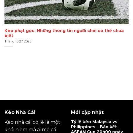
Vila Nova
-
19:00
-
[5]
Botafogo SP
-
America M
21:30
-
[16]
Loading more...
Kèo phạt góc: Những thông tin người chơi có thể chưa
biết
Tháng 10 27, 2025
Kèo Nhà Cái
Mới cập nhật
Tỷ lệ kèo Malaysia vs
Kèo nhà cái có lẽ là một
Philippines – Bán kết
khái niệm mà ai mê cá
ASEAN Cup 20h00 ngày