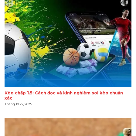
0
2
Itacoatiara Futebol Clube (W)
-
CA Piauien
HT
0
-
0
[5]
0
1
Perolas Negras Women
-
HT
0
-
0
3
0
Acao (w)
-
HT
3
-
1
[4]
0
1
Rio Negro RR (W)
-
HT
0
-
2
2
0
Minas ICESP DF Women
-
Vila Nova 
HT
1
-
1
[7]
0
0
Ceara Women
-
HT
0
-
5
0
2
Uniao Desportiva Alagoana/AL Women
-
HT
0
-
2
0
0
Taubate Women
-
Itabirito W
HT
1
-
1
[5]
Kèo chấp 1.5: Cách đọc và kinh nghiệm soi kèo chuẩn
PAR D3
xác
Tháng 10 27, 2025
0
0
Martin Ledesma
-
HT
1
-
1
MEX U19
0
1
Tijuana U19
-
Leon U19
15'
2
-
0