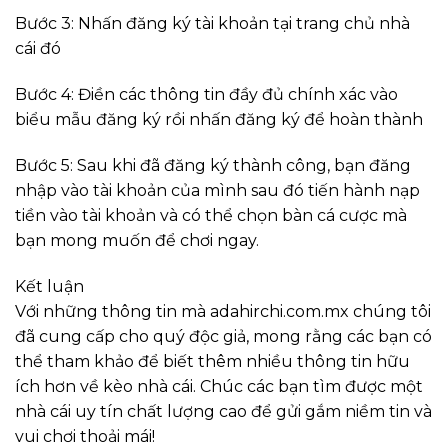
Bước 3: Nhấn đăng ký tài khoản tại trang chủ nhà
AFRICAN CHAMPIONSHIP NỮ
cái đó
1
2
Cote d'Ivoire Women
-
90+2'
5
-
2
[72]
Bước 4: Điền các thông tin đầy đủ chính xác vào
ARGENTINE GROUP C TEBOLIDUN LEAGUE MANCHESTER
biểu mẫu đăng ký rồi nhấn đăng ký để hoàn thành
0
0
Argentino de Rosario
-
Mercedes
HT
7
-
1
[28]
[
Bước 5: Sau khi đã đăng ký thành công, bạn đăng
0
1
Berazategui
-
HT
3
-
1
[4]
nhập vào tài khoản của mình sau đó tiến hành nạp
1
0
Defensores de Cambaceres
-
HT
2
-
1
[24]
tiền vào tài khoản và có thể chọn bàn cá cược mà
bạn mong muốn để chơi ngay.
0
0
Estrella del Sur Alejandro Korn
-
HT
3
-
1
[9]
Kết luận
0
1
El Porvenir
-
Yupanqui
HT
2
-
1
[19]
[1
Với những thông tin mà adahirchi.com.mx chúng tôi
BRAZILIAN CAMPEONATO PAULISTA YOUTH
đã cung cấp cho quý độc giả, mong rằng các bạn có
2
0
Corinthians Paulista Youth
-
thể tham khảo để biết thêm nhiều thông tin hữu
HT
2
-
1
ích hơn về kèo nhà cái. Chúc các bạn tìm được một
AUSTRIAN LANDESLIGA
nhà cái uy tín chất lượng cao để gửi gắm niềm tin và
1
0
ASV Hohenau
-
HT
4
-
1
vui chơi thoải mái!