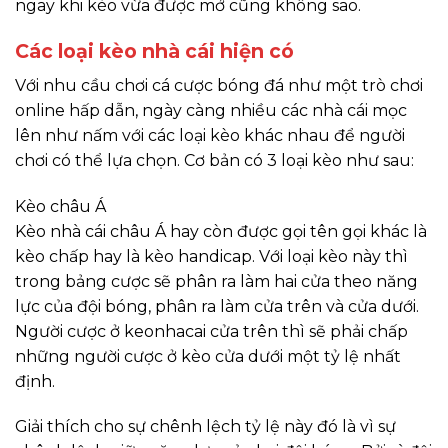
ngay khi kèo vừa được mở cũng không sao.
0
0
Mladost Zupca
-
NK Bosna V
30'
0
-
0
Các loại kèo nhà cái hiện có
2
2
Real Oviedo
-
30'
0
-
0
Với nhu cầu chơi cá cược bóng đá như một trò chơi
0
0
Sant Andreu
-
CE Europa
30'
1
-
3
[
online hấp dẫn, ngày càng nhiều các nhà cái mọc
lên như nấm với các loại kèo khác nhau để người
0
0
Genoa
-
15'
1
-
1
[16]
chơi có thể lựa chọn. Cơ bản có 3 loại kèo như sau:
PKO BANK POLSKI EKSTRAKLASA
Kèo châu Á
0
1
Korona Kielce
-
45'
2
-
0
[16]
Kèo nhà cái châu Á hay còn được gọi tên gọi khác là
VĐQG THỤY SĨ
kèo chấp hay là kèo handicap. Với loại kèo này thì
trong bảng cược sẽ phân ra làm hai cửa theo năng
1
1
Servette
-
Grasshopp
30'
2
-
2
[11]
lực của đội bóng, phân ra làm cửa trên và cửa dưới.
BRAZIL CAMPEONATO GOIANO
Người cược ở keonhacai cửa trên thì sẽ phải chấp
những người cược ở kèo cửa dưới một tỷ lệ nhất
1
0
Crixas FC
-
Morrinhos 
30'
2
-
0
định.
CÚP Ý
Giải thích cho sự chênh lệch tỷ lệ này đó là vì sự
1
1
Vicenza
-
Catania FC
HT
0
-
5