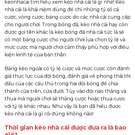
keonhacai tìm hiểu xem kèo nhà cái là gì nhé! Kèo
1
0
Udinese
-
45+15'
0
-
0
[10]
nhà cái là khái niệm dùng để chỉ những tỷ số cá
0
1
Real Madrid Women
-
HT
6
-
0
[2]
cược, vòng cược, bảng cược do các nhà cái cung cấp
cho người chơi. Trong bóng đá, kèo nhà cái hay còn
1
0
Fiorentina Women
-
HT
2
-
3
[4]
được gọi tên khác là kèo bóng đá nhà cái tức là sẽ
0
1
CA Osasuna
-
Al-Ain FC
HT
5
-
0
[17]
[1]
có một bảng cược cho người chơi lựa chọn tỷ lệ và
mức cược mà người chơi cảm thấy phù hợp với điều
1
2
Galatasaray
-
Villarreal C
HT
0
-
4
[1]
kiện kinh tế của bản thân.
0
0
CD Coria
-
Zamora CF
HT
0
-
0
Bảng kèo ngoài có tỷ lệ cược và mức cược còn đánh
0
0
UB Conquense
-
Real Jaen 
HT
0
-
0
[3]
giá thực lực của đội bóng, đánh giá về phong thái thi
0
0
CD Estradense
-
Pontevedr
HT
đấu của các cầu thủ trong hai đội bóng để chia
0
-
0
[4]
thành cửa trên, cửa dưới. Tùy vào đội nào thắng và
1
0
CD Cieza
-
HT
3
-
1
thua mà người chơi sẽ thắng cược hoặc thua cược
0
1
với tỷ lệ khác nhau. Như vậy là bạn đã hiểu được
Antequera CF
-
Granada C
HT
4
-
2
[7]
kèo nhà cái là gì rồi đúng không nào!
0
0
UD Ibiza
-
HT
2
-
0
[12]
Thời gian kèo nhà cái được đưa ra là bao
0
0
Martos Club Deportivo
-
Puente Geni
45+15'
0
-
0
giờ?