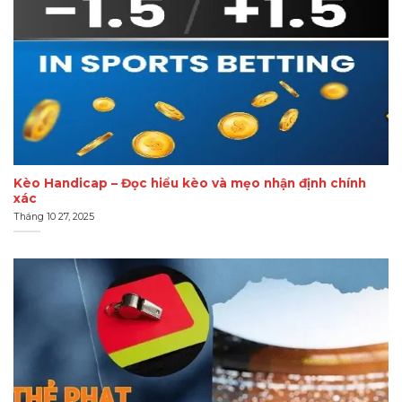
1
0
Villa Mitre
-
Club Cipolle
30'
0
-
1
COPA GOVERNO DO ESTADO DE SERGIPE
1
1
America SE
-
Guarany SE
45'
3
-
1
BCN U20
1
1
Santa Cruz PE Youth
-
HT
6
-
2
Kèo Handicap – Đọc hiểu kèo và mẹo nhận định chính
CAMPEONATO PARAENSE THIRD DIVISION
xác
Tháng 10 27, 2025
0
0
Hope Internacional FC
-
Samas SC
30'
1
-
4
0
0
SC Campo Mourao
-
CE Uniao
30'
0
-
1
VĐQG BỈ
0
0
Sint-Truidense
-
KVSK Lom
15'
0
-
0
[3]
0
0
KVC Westerlo
-
15'
0
-
2
[9]
CÁC TRẬN SẮP DIỄN RA