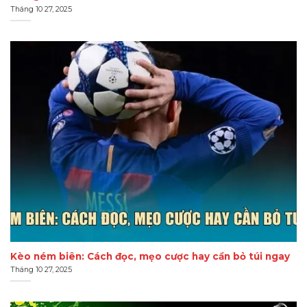
Tháng 10 27, 2025
0
0
Defensor Sporting Women
-
Torque Wo
HT
1
-
2
BRAZILIAN YOUTH CHAMPIONSHIP
0
0
Madureira Youth
-
HT
3
-
4
3
0
Visao Celeste RN Youth
-
ABC FC RN 
HT
1
-
4
1
1
Boavista (RJ) Youth
-
HT
1
-
6
0
2
Independente Atalaia U20
-
ASA U20
HT
1
-
3
2
0
Capital DF Youth
-
Planaltina (
30'
0
-
0
BRAZIL W L3
0
1
Juventude Women
-
HT
7
-
1
0
0
Realidade Jovem Women
-
Coritiba (W)
HT
2
-
1
Kèo ném biên: Cách đọc, mẹo cược hay cần bỏ túi ngay
1
0
Tiradentes PA Women
-
HT
Tháng 10 27, 2025
2
-
1
BRAZIL W L2