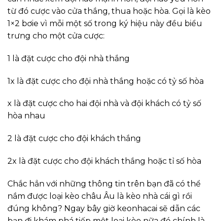
từ đó cược vào cửa thắng, thua hoặc hòa. Gọi là kèo
POLAND LIGA 2
1×2 bơie vì mỗi một số trong ký hiệu này đều biểu
2
1
Lechia Zielona Gora
-
HT
1
-
5
[11]
trưng cho một cửa cược:
CZECH CHANCE LIGA
1 là đặt cược cho đội nhà thắng
2
0
FK Mladá Boleslav
-
HT
1
-
2
[5]
1x là đặt cược cho đội nhà thắng hoặc có tỷ số hòa
SLOVAK NIKE LIGA
0
0
Spartak Trnava
-
30'
x là đặt cược cho hai đội nhà và đội khách có tỷ số
2
-
0
[4]
hòa nhau
TURKISH FIRST LEAGUE
2 là đặt cược cho đội khách thắng
0
0
Antalyaspor
-
30'
3
-
0
[3]
BULGARIAN FIRST LEAGUE
2x là đặt cược cho đội khách thắng hoặc tỉ số hòa
0
1
FC Dunav Ruse
-
Arda
45'
0
-
0
[14]
[7]
Chắc hẳn với những thông tin trên bạn đã có thể
VĐQG SLOVENIA
nắm được loại kèo châu Âu là kèo nhà cái gì rồi
đúng không? Ngay bây giờ keonhacai sẽ dẫn các
0
0
NK Publikum Celje
-
45'
1
-
1
[8]
bạn đi khám phá tiếp một loại kèo nữa đó chính là