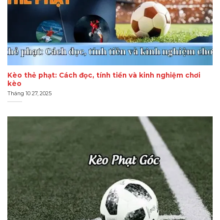
VĐQG BỒ ĐÀO NHA
CF Estrela Amadora SAD
-
Sporting C
19:30
-
[16]
VĐQG ARGENTINA
Club Atletico Tigre
-
River Plate
20:00
-
[7]
Kèo thẻ phạt: Cách đọc, tính tiền và kinh nghiệm chơi
kèo
Boca Juniors
-
Velez Sarsf
22:15
-
[8]
Tháng 10 27, 2025
09/08
CA Independiente
-
CA Platens
-
[2]
00:30
09/08
Instituto de Córdoba
-
-
[4]
00:30
MLS MỸ
New England Revolution
-
20:30
-
[3]
VĐQG URUGUAY
Montevideo City Torque
-
CA Penarol
21:30
-
[6]
BRAZIL SERIE B