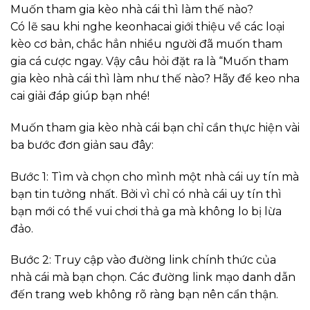
Muốn tham gia kèo nhà cái thì làm thế nào?
1
0
Agropecuario de Carlos Casares
-
HT
3
-
2
[17]
Có lẽ sau khi nghe keonhacai giới thiệu về các loại
0
0
Club Atlético Estudiantes
-
HT
5
-
3
[9]
kèo cơ bản, chắc hẳn nhiều người đã muốn tham
gia cá cược ngay. Vậy câu hỏi đặt ra là “Muốn tham
0
0
Almirante Brown
-
HT
0
-
1
[4]
gia kèo nhà cái thì làm như thế nào? Hãy để keo nha
ARGENTINE GROUP B TEBOLIDUN LEAGUE MANCHESTER
cai giải đáp giúp bạn nhé!
0
0
Argentino de Quilmes
-
Real Pilar
HT
0
-
3
[16]
[9
Muốn tham gia kèo nhà cái bạn chỉ cần thực hiện vài
1
0
Defensores Unidos
-
Liniers
ba bước đơn giản sau đây:
HT
2
-
1
[21]
[18]
0
1
Flandria
-
UAI Urquiz
HT
6
-
2
[19]
Bước 1: Tìm và chọn cho mình một nhà cái uy tín mà
bạn tin tưởng nhất. Bởi vì chỉ có nhà cái uy tín thì
0
1
Talleres Rem de Escalada
-
HT
3
-
2
[2]
bạn mới có thể vui chơi thả ga mà không lo bị lừa
0
0
CA Brown Adrogue
-
Excursioni
HT
0
-
1
[12]
đảo.
0
0
Deportivo Armenio
-
Villa Dalmi
30'
0
-
2
[11]
Bước 2: Truy cập vào đường link chính thức của
PERUVIAN LIGA 1
nhà cái mà bạn chọn. Các đường link mạo danh dẫn
đến trang web không rõ ràng bạn nên cẩn thận.
0
0
UTC Cajamarca
-
AD Tarma
HT
1
-
0
[17]
[