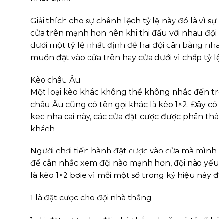
Universitario De 
19:00
[15]
Blo
Giải thích cho sự chênh lệch tỷ lệ này đó là vì sự
23:30
[7]
cửa trên mạnh hơn nên khi thi đấu với nhau đội
MEXICO LIGA DE EXP
dưới một tỷ lệ nhất định để hai đội cân bằng n
Tlaxca
22:00
muốn đặt vào cửa trên hay cửa dưới vì chấp tỷ l
[15]
07/08
Club Deportivo Dorados d
[8]
01:00
Kèo châu Âu
07/08
Một loại kèo khác không thể không nhắc đến tr
Leones Negros de la 
[1]
01:00
châu Âu cũng có tên gọi khác là kèo 1×2. Đây có t
keo nha cai này, các cửa đặt cược được phân thà
khách.
Người chơi tiến hành đặt cược vào cửa mà mình
để cân nhắc xem đội nào mạnh hơn, đội nào yếu 
là kèo 1×2 bơie vì mỗi một số trong ký hiệu này
1 là đặt cược cho đội nhà thắng