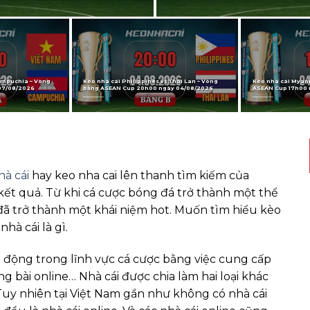
VSC
-
FC Copenhagen
1.02
-
-0.75
[1]
 Kyiv
-
Qarabag
0.85
-
0.25
[2]
aldes
-
FC Flora Tallinn
0.90
-
0.25
[2]
ampuchia – Vòng
Kèo nhà cái Philippines vs Thái Lan – Vòng
Kèo nhà cái Myan
07/08/2026
bảng ASEAN Cup 20h00 ngày 04/08/2026
ASEAN Cup 17h00 
eborg
-
KAA Gent
0.75
-
-0.25
[4]
howa
-
Hammarby
1.02
-
0.25
[2]
ga FC
-
Győri ETO FC
0.97
-
0.50
[1]
spol
-
St. Gallen
0.90
-
-0.50
hà cái
hay keo nha cai lên thanh tìm kiếm của
[3]
kết quả. Từ khi cá cược bóng đá trở thành một thể
lnius
-
Hajduk Split
0.92
-
-0.50
[7]
 đã trở thành một khái niệm hot. Muốn tìm hiểu kèo
alem
-
Austria Vienna
0.95
hà cái là gì.
-
0.25
[11]
 Ajax
-
Shelbourne
1.00
-
3.00
[5]
t động trong lĩnh vực cá cược bằng việc cung cấp
ng bài online… Nhà cái được chia làm hai loại khác
Aviv
-
GKS Katowice
0.85
-
0.25
[5]
 Tuy nhiên tại Việt Nam gần như không có nhà cái
chede
-
Dunajska Streda
0.92
-
2.00
[2]