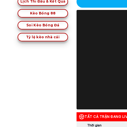
Lịch Thi Đấu & Kết Quả
Kèo Bóng 88
Soi Kèo Bóng Đá
Tỷ lệ kèo nhà cái
TẤT CẢ TRẬN ĐANG LI
Thời gian