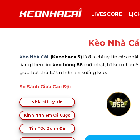
Bỏ
qua
LIVESCORE
LỊC
nội
dung
Kèo Nhà Cái
Kèo Nhà Cái
(Keonhacai5)
là địa chỉ uy tín cập nh
dàng theo dõi
kèo bóng 88
mới nhất, từ kèo châu Á,
giúp bet thủ tự tin hơn khi xuống kèo.
So Sánh Giữa Các Đội
Nhà Cái Uy Tín
Kinh Nghiệm Cá Cược
Tin Tức Bóng Đá