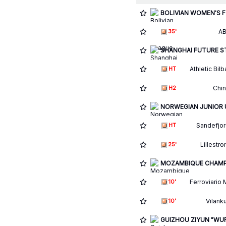
BOLIVIAN WOMEN'S 
AB
35'
SHANGHAI FUTURE S
HT
Chi
H2
NORWEGIAN JUNIOR 
Sandefjor
HT
Lillestr
25'
MOZAMBIQUE CHAMP
10'
Vilank
10'
GUIZHOU ZIYUN "W