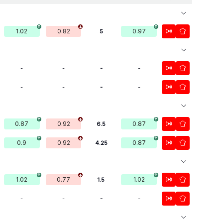
1.02
0.82
0.97
5
-
-
-
-
-
-
-
-
0.87
0.92
0.87
6.5
0.9
0.92
0.87
4.25
1.02
0.77
1.02
1.5
-
-
-
-