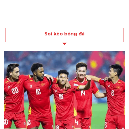
kuwin
Soi kèo bóng đá