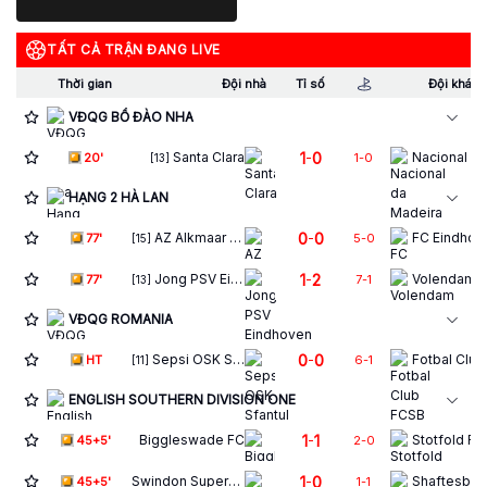
TẤT CẢ TRẬN ĐANG LIVE
Thời gian
Đội nhà
Tỉ số
Đội khách
VĐQG BỒ ĐÀO NHA
1
0
Santa Clara
-
20'
1
-
0
[13]
HẠNG 2 HÀ LAN
0
0
AZ Alkmaar Youth
-
FC Eindho
77'
5
-
0
[15]
1
2
Jong PSV Eindhoven Youth
-
Volendam
77'
7
-
1
[13]
[
VĐQG ROMANIA
0
0
Sepsi OSK Sfantul Gheorghe
-
HT
6
-
1
[11]
ENGLISH SOUTHERN DIVISION ONE
1
1
Biggleswade FC
-
Stotfold FC
45+5'
2
-
0
1
0
Swindon Supermarine
-
45+5'
1
-
1