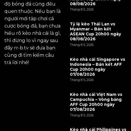
độ bóng đá cũng đều
08/08/2026
Tháng 8 5, 2026
quen thuộc. Nếu bạn là
người mới tập chơi cá
Tỷ lệ kèo Thái Lan vs
cược bóng đá, bạn chưa
Myanmar – Bán kết
hiểu rõ kèo nhà cái là gì,
ASEAN Cup 20h00 ngày
08/08/2026
thì đừng lo vì ngay sau
Tháng 8 5, 2026
đây rr-b.tv sẽ đưa bạn
cùng đi tìm kiếm câu
Kèo nhà cái Singapore vs
trả lời nhé!
Indonesia – Bán kết AFF
Cup 20h00 ngày
07/08/2026
Tháng 8 5, 2026
Kèo nhà cái Việt Nam vs
Campuchia – Vòng bảng
AFF Cup 20h00 ngày
07/08/2026
Tháng 8 5, 2026
Kèo nhà cái Philippines vs