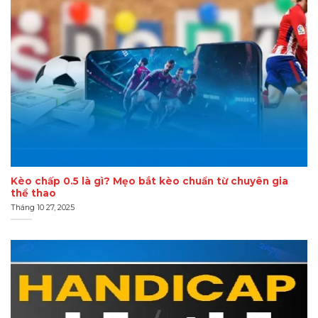
Kèo chấp 0.5 là gì? Mẹo bắt kèo chuẩn từ chuyên gia
thể thao
Tháng 10 27, 2025