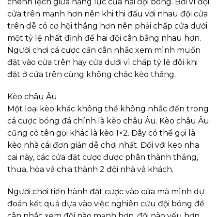
chênh lệch giữa năng lực của hai đội bóng. Bởi vì đội
11/08
Toluca Women
-
-
[4]
00:00
cửa trên mạnh hơn nên khi thi đấu với nhau đội cửa
11/08
Leon Women
-
Tigres Wo
trên dễ có cơ hội thắng hơn nên phải chấp cửa dưới
-
[3]
01:06
một tỷ lệ nhất định để hai đội cân bằng nhau hơn.
BRAZILIAN SAO PAULO CUP
Người chơi cá cược cần cân nhắc xem mình muốn
Marilia Ac
-
Bandeirant
22:30
-
đặt vào cửa trên hay cửa dưới vì chấp tỷ lệ đôi khi
[7]
đặt ở cửa trên cũng không chắc kèo thắng.
Loading more...
Kèo châu Âu
Một loại kèo khác không thể không nhắc đến trong
cá cược bóng đá chính là kèo châu Âu. Kèo châu Âu
cũng có tên gọi khác là kèo 1×2. Đây có thể gọi là
kèo nhà cái đơn giản dễ chơi nhất. Đối với keo nha
cai này, các cửa đặt cược được phân thành thắng,
thua, hòa và chia thành 2 đội nhà và khách.
Người chơi tiến hành đặt cược vào cửa mà mình dự
đoán kết quả dựa vào việc nghiên cứu đội bóng để
cân nhắc xem đội nào mạnh hơn, đội nào yếu hơn