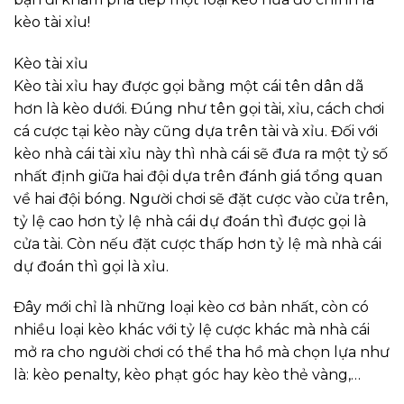
kèo tài xỉu!
Kèo tài xỉu
Kèo tài xỉu hay được gọi bằng một cái tên dân dã
hơn là kèo dưới. Đúng như tên gọi tài, xỉu, cách chơi
cá cược tại kèo này cũng dựa trên tài và xỉu. Đối với
kèo nhà cái tài xỉu này thì nhà cái sẽ đưa ra một tỷ số
nhất định giữa hai đội dựa trên đánh giá tổng quan
về hai đội bóng. Người chơi sẽ đặt cược vào cửa trên,
tỷ lệ cao hơn tỷ lệ nhà cái dự đoán thì được gọi là
cửa tài. Còn nếu đặt cược thấp hơn tỷ lệ mà nhà cái
dự đoán thì gọi là xỉu.
Đây mới chỉ là những loại kèo cơ bản nhất, còn có
nhiều loại kèo khác với tỷ lệ cược khác mà nhà cái
mở ra cho người chơi có thể tha hồ mà chọn lựa như
là: kèo penalty, kèo phạt góc hay kèo thẻ vàng,…