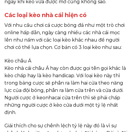
ngay khi kèo vừa được mở cũng không sao.
4
0
Estrella de Berisso
-
67'
2
-
1
Các loại kèo nhà cái hiện có
PARAGUAYAN RESERVE LEAGUE
Với nhu cầu chơi cá cược bóng đá như một trò chơi
0
0
Sportivo San Lorenzo Reserve
-
40'
1
-
4
online hấp dẫn, ngày càng nhiều các nhà cái mọc
CÁC TRẬN SẮP DIỄN RA
lên như nấm với các loại kèo khác nhau để người
chơi có thể lựa chọn. Cơ bản có 3 loại kèo như sau:
VĐQG ARGENTINA
CA Banfield
-
Belgrano
22:00
-
[10]
[11
Kèo châu Á
Kèo nhà cái châu Á hay còn được gọi tên gọi khác là
11/08
Club Atlético Unión
-
-
[9]
00:15
kèo chấp hay là kèo handicap. Với loại kèo này thì
VĐQG URUGUAY
trong bảng cược sẽ phân ra làm hai cửa theo năng
lực của đội bóng, phân ra làm cửa trên và cửa dưới.
Deportivo Maldonado
-
22:00
-
[2]
Người cược ở keonhacai cửa trên thì sẽ phải chấp
BRAZIL SERIE B
những người cược ở kèo cửa dưới một tỷ lệ nhất
định.
Goias Esporte Clube
-
Londrina P
22:30
-
[12]
MEXICO LIGA MX NỮ
Giải thích cho sự chênh lệch tỷ lệ này đó là vì sự