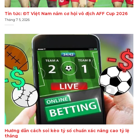
Tin tức: ĐT Việt Nam nắm cơ hội vô địch AFF Cup 2026
Tháng 7 5, 2026
Hướng dẫn cách soi kèo tỷ số chuẩn xác nâng cao tỷ lệ
thắng