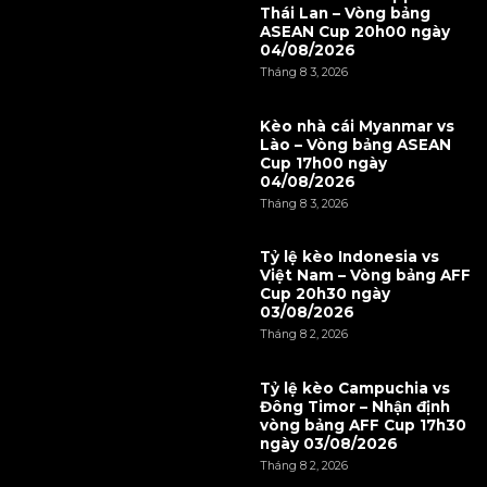
Thái Lan – Vòng bảng
ASEAN Cup 20h00 ngày
04/08/2026
Tháng 8 3, 2026
Kèo nhà cái Myanmar vs
Lào – Vòng bảng ASEAN
Cup 17h00 ngày
04/08/2026
Tháng 8 3, 2026
Tỷ lệ kèo Indonesia vs
Việt Nam – Vòng bảng AFF
Cup 20h30 ngày
03/08/2026
Tháng 8 2, 2026
Tỷ lệ kèo Campuchia vs
Đông Timor – Nhận định
vòng bảng AFF Cup 17h30
ngày 03/08/2026
Tháng 8 2, 2026