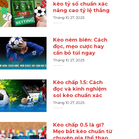
kèo tỷ số chuẩn xác
nâng cao tỷ lệ thắng
-
-
-
-
Tháng 10 27, 2025
0.85
0.95
0.85
3.5
0.92
0.85
0.95
2.75
Kèo ném biên: Cách
0.80
0.92
0.87
2.75
đọc, mẹo cược hay
cần bỏ túi ngay
0.97
0.9
0.9
2.25
Tháng 10 27, 2025
0.8
1.02
0.77
2.25
0.75
0.87
0.92
4.25
Kèo chấp 1.5: Cách
đọc và kinh nghiệm
0.72
0.92
0.87
5.25
soi kèo chuẩn xác
Tháng 10 27, 2025
0.97
0.97
0.82
3
0.8
0.95
0.85
1.25
Kèo chấp 0.5 là gì?
0.80
0.9
0.9
2.25
Mẹo bắt kèo chuẩn từ
chuyên gia thể thao