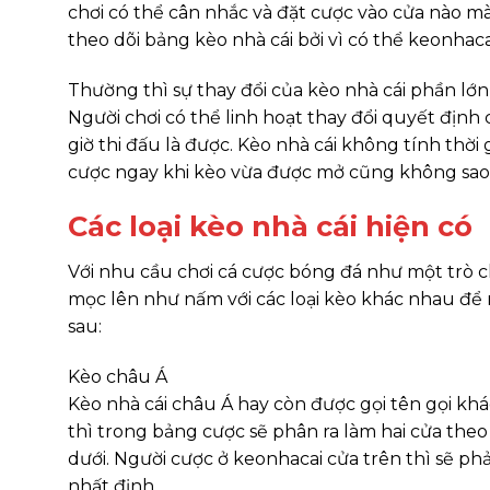
UD Vall 
45'
chơi có thể cân nhắc và đặt cược vào cửa nào m
theo dõi bảng kèo nhà cái bởi vì có thể keonhaca
SD Log
45'
[13]
Esperance Sportive d
45'
[2]
Thường thì sự thay đổi của kèo nhà cái phần lớn 
Người chơi có thể linh hoạt thay đổi quyết định 
APOEL Ni
45'
[5]
giờ thi đấu là được. Kèo nhà cái không tính thời
Real Valla
45'
[12]
cược ngay khi kèo vừa được mở cũng không sao
Aris Thessal
45'
[8]
Các loại kèo nhà cái hiện có
Racing de F
45'
[12]
Với nhu cầu chơi cá cược bóng đá như một trò c
Kermt H
45'
mọc lên như nấm với các loại kèo khác nhau để n
sau:
45'
AEK A
Kèo châu Á
45'
[1]
Kèo nhà cái châu Á hay còn được gọi tên gọi khác
Go
45'
[6]
thì trong bảng cược sẽ phân ra làm hai cửa theo
dưới. Người cược ở keonhacai cửa trên thì sẽ ph
Cast
45'
[6]
nhất định.