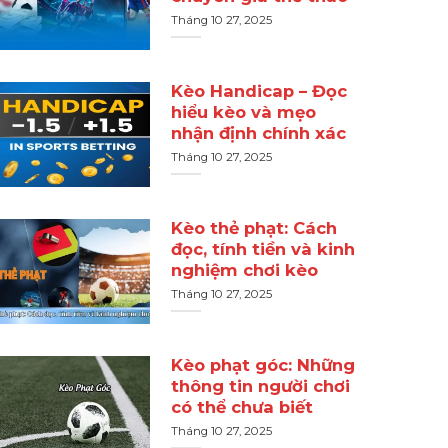
-
-
-
-
Tháng 10 27, 2025
-
-
-
-
-
-
-
-
Kèo Handicap – Đọc
hiểu kèo và mẹo
0.8
1.02
0.77
4
nhận định chính xác
0.92
0.87
0.92
1.25
Tháng 10 27, 2025
-
-
-
-
Kèo thẻ phạt: Cách
-
-
-
-
đọc, tính tiền và kinh
1.02
0.82
0.97
4
nghiệm chơi kèo
Tháng 10 27, 2025
-
-
-
-
0.92
0.87
0.92
2.75
Kèo phạt góc: Những
0.75
0.87
0.92
1.5
thông tin người chơi
có thể chưa biết
0.97
1.00
0.80
2.75
Tháng 10 27, 2025