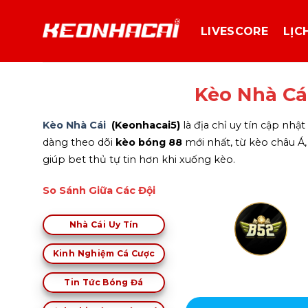
Bỏ
qua
LIVESCORE
LỊC
nội
dung
Kèo Nhà Cái
Kèo Nhà Cái
(Keonhacai5)
là địa chỉ uy tín cập nh
dàng theo dõi
kèo bóng 88
mới nhất, từ kèo châu Á,
giúp bet thủ tự tin hơn khi xuống kèo.
So Sánh Giữa Các Đội
Nhà Cái Uy Tín
Kinh Nghiệm Cá Cược
Tin Tức Bóng Đá