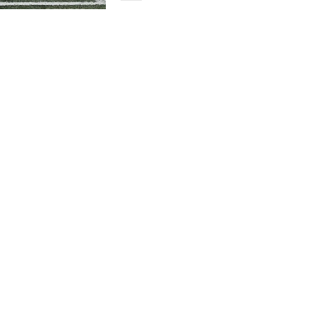
0.67
0.97
0.82
1.25
-
-
-
-
1.02
0.85
0.95
1.5
-
-
-
-
0.90
0.92
0.87
2.75
0.97
0.8
1
1.25
0.8
0.9
0.9
1.25
1
0.9
0.9
2.5
0.80
0.9
0.9
2
0.77
0.75
1.05
2
0.72
0.92
0.87
2