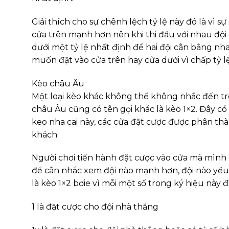
CD Le
45'
[16]
Giải thích cho sự chênh lệch tỷ lệ này đó là vì sự
Caykur Rize
45'
[8]
cửa trên mạnh hơn nên khi thi đấu với nhau đội
Barb
45'
[11]
dưới một tỷ lệ nhất định để hai đội cân bằng n
muốn đặt vào cửa trên hay cửa dưới vì chấp tỷ l
45'
45'
Kèo châu Âu
Một loại kèo khác không thể không nhắc đến tr
Fundacio Esportiva
45'
[6]
châu Âu cũng có tên gọi khác là kèo 1×2. Đây có t
keo nha cai này, các cửa đặt cược được phân thà
Yeclano Depor
45'
[11]
khách.
Celta 
45'
Người chơi tiến hành đặt cược vào cửa mà mình
Real Av
15'
[8]
để cân nhắc xem đội nào mạnh hơn, đội nào yếu 
Atletico Ast
15'
[13]
là kèo 1×2 bơie vì mỗi một số trong ký hiệu này
CF La
15'
1 là đặt cược cho đội nhà thắng
VĐQG THỤY SĨ