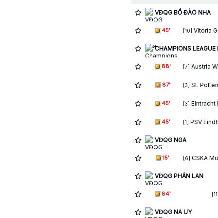
VĐQG BỒ ĐÀO NHA
Vitoria Guim
45'
[10]
CHAMPIONS LEAGUE
Austria Wien 
88'
[7]
St. Polten W
87'
[3]
Eintracht Frankfurt
45'
[3]
PSV Eindhoven 
45'
[1]
VĐQG NGA
CSKA Mos
15'
[6]
VĐQG PHẦN LAN
84'
[11
VĐQG NA UY