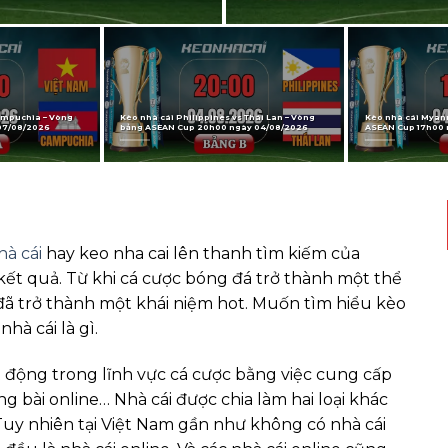
0
0
adella
-
Luparense FC
1.75
8
-
1
0.25
0
1
tella
-
Carrarese
0.75
4
-
2
0.00
[12]
1
1
xerre
-
Troyes
0.75
4
-
6
0
ampuchia – Vòng
Kèo nhà cái Philippines vs Thái Lan – Vòng
Kèo nhà cái Myan
07/08/2026
bảng ASEAN Cup 20h00 ngày 04/08/2026
ASEAN Cup 17h00 
2
2
downs
-
Polokwane City FC
1.5
3
-
5
0.25
[3]
0
0
 Mans
-
Saumur OL
0
-
0
-
-
[16]
2
2
alet
-
CF Badalona
1.05
4
-
3
0.00
[2]
3
2
Women
-
Sassuolo Women
7
-
4
-
-
hà cái
hay keo nha cai lên thanh tìm kiếm của
[9]
kết quả. Từ khi cá cược bóng đá trở thành một thể
0
1
alcio
-
ASD Atletico Ascoli
1.6
1
-
4
0.25
 đã trở thành một khái niệm hot. Muốn tìm hiểu kèo
3
0
mpasa
-
Samsunspor
1.00
hà cái là gì.
2
-
3
0.00
[7]
3
1
sseto
-
ASD Terranuova Traiana
0.35
6
-
4
0.00
t động trong lĩnh vực cá cược bằng việc cung cấp
ng bài online… Nhà cái được chia làm hai loại khác
0
0
rnaca
-
Omonia Aradippou
0.82
7
-
2
0.25
[7]
 Tuy nhiên tại Việt Nam gần như không có nhà cái
0
1
ierzon
-
Chateauroux
0
-
0
-
-