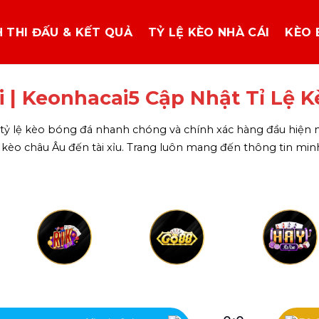
H THI ĐẤU & KẾT QUẢ
TỶ LỆ KÈO NHÀ CÁI
KÈO 
 | Keonhacai5 Cập Nhật Tỉ Lệ 
ật tỷ lệ kèo bóng đá nhanh chóng và chính xác hàng đầu hiện 
 kèo châu Âu đến tài xỉu. Trang luôn mang đến thông tin min