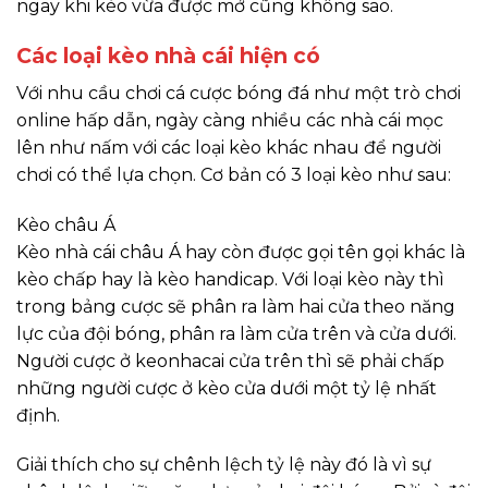
ngay khi kèo vừa được mở cũng không sao.
Các loại kèo nhà cái hiện có
Với nhu cầu chơi cá cược bóng đá như một trò chơi
online hấp dẫn, ngày càng nhiều các nhà cái mọc
lên như nấm với các loại kèo khác nhau để người
chơi có thể lựa chọn. Cơ bản có 3 loại kèo như sau:
Kèo châu Á
Kèo nhà cái châu Á hay còn được gọi tên gọi khác là
kèo chấp hay là kèo handicap. Với loại kèo này thì
trong bảng cược sẽ phân ra làm hai cửa theo năng
lực của đội bóng, phân ra làm cửa trên và cửa dưới.
Người cược ở keonhacai cửa trên thì sẽ phải chấp
những người cược ở kèo cửa dưới một tỷ lệ nhất
định.
Giải thích cho sự chênh lệch tỷ lệ này đó là vì sự