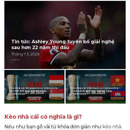
0
0
Southside Eagles
-
SWQ Thun
55'
2
-
0
[8]
GUIZHOU ZIYUN "WUFENG CUP" FOOTBALL TOURNAMENT
0
0
Hongda Hongxing
-
25'
0
-
0
Tin tức: Ashley Young tuyên bố giải nghệ
CÁC TRẬN SẮP DIỄN RA
sau hơn 22 năm thi đấu
FA CUP
Tháng 7 5, 2026
Erith Belvedere
-
Billingshurs
12:00
-
Worsbrough Bridge Athletic
-
Trafford
13:00
-
Northampton On Cheneck
-
Heanor To
13:00
-
Kèo nhà cái Singapore vs Indonesia –
Kèo nhà cái Việt Nam vs Campuchia –
Bán kết AFF Cup 20h00 ngày
Vòng bảng AFF Cup 20h00 ngày
07/08/2026
07/08/2026
Wick
-
Camberley
13:00
-
Little Common FC
-
13:00
-
Kèo nhà cái có nghĩa là gì?
Haarlem
-
Irlam
14:00
-
Nếu như bạn gõ vài từ khóa đơn giản như
kèo nhà
Beverley Town
-
14:00
-