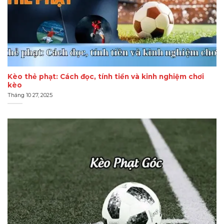
Kèo thẻ phạt: Cách đọc, tính tiền và kinh nghiệm chơi
kèo
Tháng 10 27, 2025