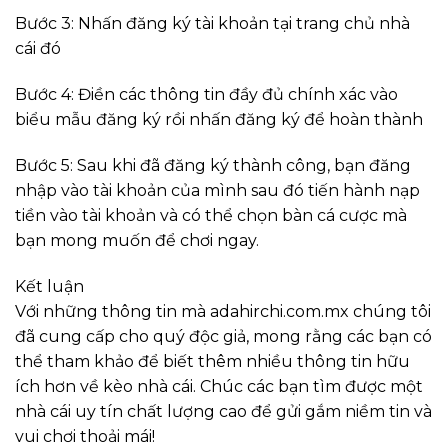
Bước 3: Nhấn đăng ký tài khoản tại trang chủ nhà
cái đó
Bước 4: Điền các thông tin đầy đủ chính xác vào
biểu mẫu đăng ký rồi nhấn đăng ký để hoàn thành
Bước 5: Sau khi đã đăng ký thành công, bạn đăng
nhập vào tài khoản của mình sau đó tiến hành nạp
tiền vào tài khoản và có thể chọn bàn cá cược mà
bạn mong muốn để chơi ngay.
Kết luận
Với những thông tin mà adahirchi.com.mx chúng tôi
đã cung cấp cho quý độc giả, mong rằng các bạn có
thể tham khảo để biết thêm nhiều thông tin hữu
ích hơn về kèo nhà cái. Chúc các bạn tìm được một
nhà cái uy tín chất lượng cao để gửi gắm niềm tin và
vui chơi thoải mái!