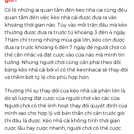
Có lẽ những ai quan tâm đến keo nha cai cũng đều
quan tâm đến việc kèo nhà cái được đưa ra vào
khoảng thời gian nào. Tùy vào mỗi trận đấu mà kèo
thường được đưa ra trước từ khoảng 3 đến 4 ngày.
Thậm chí trong những mùa giải lớn, kèo còn được
đưa ra trước khoảng 6 đến 7 ngày để người chơi có
thể cân nhắc và đặt cược vào cửa nào mà mình tin
tưởng. Nhưng người chơi cũng cần phải theo dõi
bảng kèo nhà cái bởi vì có thể keonhacai sẽ thay đổi
và thêm bớt tỷ lệ cho phù hợp hơn.
Thường thì sự thay đổi của kèo nhà cái phần lớn là
do số lượng đặt cược của người chơi vào các cửa.
Người chơi có thể linh hoạt thay đổi quyết định của
mình sao cho hợp lý với bản thân chỉ cần trước giờ
thi đấu là được. Kèo nhà cái không tính thời gian
cược lâu hay cược nhanh, người chơi có thể cược