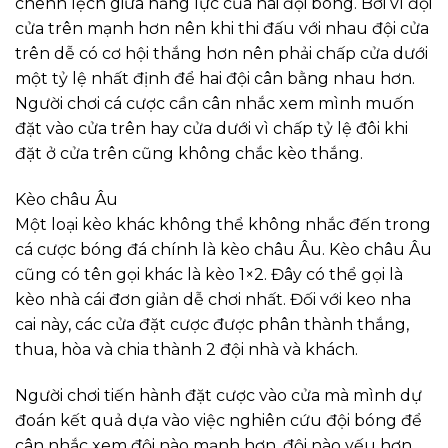
chênh lệch giữa năng lực của hai đội bóng. Bởi vì đội
cửa trên mạnh hơn nên khi thi đấu với nhau đội cửa
trên dễ có cơ hội thắng hơn nên phải chấp cửa dưới
một tỷ lệ nhất định để hai đội cân bằng nhau hơn.
Người chơi cá cược cần cân nhắc xem mình muốn
đặt vào cửa trên hay cửa dưới vì chấp tỷ lệ đôi khi
đặt ở cửa trên cũng không chắc kèo thắng.
Kèo châu Âu
Một loại kèo khác không thể không nhắc đến trong
cá cược bóng đá chính là kèo châu Âu. Kèo châu Âu
cũng có tên gọi khác là kèo 1×2. Đây có thể gọi là
kèo nhà cái đơn giản dễ chơi nhất. Đối với keo nha
cai này, các cửa đặt cược được phân thành thắng,
thua, hòa và chia thành 2 đội nhà và khách.
Người chơi tiến hành đặt cược vào cửa mà mình dự
đoán kết quả dựa vào việc nghiên cứu đội bóng để
cân nhắc xem đội nào mạnh hơn, đội nào yếu hơn