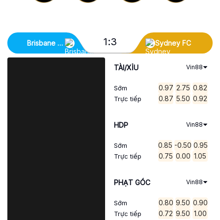
1
:
3
Brisbane Roar
Sydney FC
TÀI/XỈU
Vin88
0.97
2.75
0.82
Sớm
0.87
5.50
0.92
Trực tiếp
HDP
Vin88
0.85
-0.50
0.95
Sớm
0.75
0.00
1.05
Trực tiếp
PHẠT GÓC
Vin88
0.80
9.50
0.90
Sớm
0.72
9.50
1.00
Trực tiếp