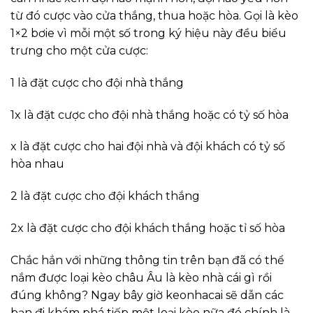
từ đó cược vào cửa thắng, thua hoặc hòa. Gọi là kèo
1×2 bơie vì mỗi một số trong ký hiệu này đều biểu
trưng cho một cửa cược:
1 là đặt cược cho đội nhà thắng
1x là đặt cược cho đội nhà thắng hoặc có tỷ số hòa
x là đặt cược cho hai đội nhà và đội khách có tỷ số
hòa nhau
2 là đặt cược cho đội khách thắng
2x là đặt cược cho đội khách thắng hoặc tỉ số hòa
Chắc hẳn với những thông tin trên bạn đã có thể
nắm được loại kèo châu Âu là kèo nhà cái gì rồi
đúng không? Ngay bây giờ keonhacai sẽ dẫn các
bạn đi khám phá tiếp một loại kèo nữa đó chính là