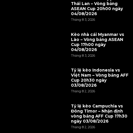
Thái Lan – Vòng bảng
ASEAN Cup 20h00 ngày
04/08/2026
Tháng 8 3, 2026
Kèo nhà cái Myanmar vs
Lào – Vòng bảng ASEAN
Cup 17h00 ngày
04/08/2026
Tháng 8 3, 2026
Tỷ lệ kèo Indonesia vs
Việt Nam – Vòng bảng AFF
Cup 20h30 ngày
03/08/2026
Tháng 8 2, 2026
Tỷ lệ kèo Campuchia vs
Đông Timor – Nhận định
vòng bảng AFF Cup 17h30
ngày 03/08/2026
Tháng 8 2, 2026