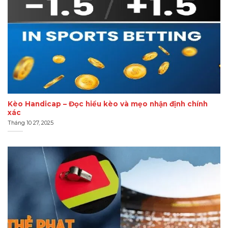
Kèo Handicap – Đọc hiểu kèo và mẹo nhận định chính
xác
Tháng 10 27, 2025