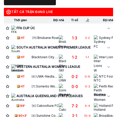
TẤT CẢ TRẬN ĐANG LIVE
Thời gian
Đội nhà
Tỉ số
Đội khách
FFA CUP ÚC
1
3
Brisbane Roar
-
Sydney FC
HT
3
-
2
[11]
SOUTH AUSTRALIA WOMEN'S PREMIER LEAGUE
1
2
Blacktown City (W)
-
Inter Lions
HT
1
-
1
WESTERN AUSTRALIA WOMEN'S LEAGUE
0
2
UWA-Nedlands FC Women
-
HT
0
-
6
[6]
0
0
Sorrento Women
-
HT
0
-
3
[7]
AUSTRALIA QUEENSLAND STATE LEAGUES
7
2
Caboolture FC
-
89'
4
-
4
[6]
2
1
Sunshine Coast Wanderers FC
-
90+3'
10
-
4
[4]