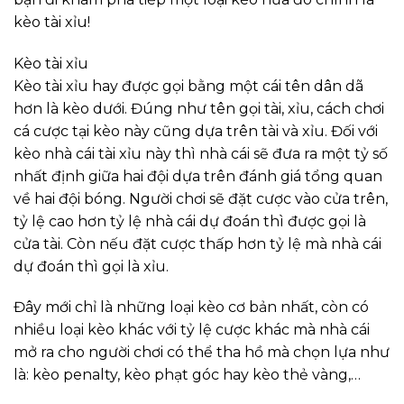
kèo tài xỉu!
Kèo tài xỉu
Kèo tài xỉu hay được gọi bằng một cái tên dân dã
hơn là kèo dưới. Đúng như tên gọi tài, xỉu, cách chơi
cá cược tại kèo này cũng dựa trên tài và xỉu. Đối với
kèo nhà cái tài xỉu này thì nhà cái sẽ đưa ra một tỷ số
nhất định giữa hai đội dựa trên đánh giá tổng quan
về hai đội bóng. Người chơi sẽ đặt cược vào cửa trên,
tỷ lệ cao hơn tỷ lệ nhà cái dự đoán thì được gọi là
cửa tài. Còn nếu đặt cược thấp hơn tỷ lệ mà nhà cái
dự đoán thì gọi là xỉu.
Đây mới chỉ là những loại kèo cơ bản nhất, còn có
nhiều loại kèo khác với tỷ lệ cược khác mà nhà cái
mở ra cho người chơi có thể tha hồ mà chọn lựa như
là: kèo penalty, kèo phạt góc hay kèo thẻ vàng,…