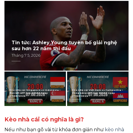
07/08
Colombia Women
-
-
[20]
00:00
CONCACAF CENTRAL AMERICAN CUP
07/08
Hankook Verdes
-
CSD Munici
-
01:00
07/08
CD Motagua
-
CD FAS
-
[2]
[2]
03:00
Tin tức: Ashley Young tuyên bố giải nghệ
sau hơn 22 năm thi đấu
Loading more...
Tháng 7 5, 2026
Kèo nhà cái Singapore vs Indonesia –
Kèo nhà cái Việt Nam vs Campuchia –
Bán kết AFF Cup 20h00 ngày
Vòng bảng AFF Cup 20h00 ngày
07/08/2026
07/08/2026
Kèo nhà cái có nghĩa là gì?
Nếu như bạn gõ vài từ khóa đơn giản như
kèo nhà