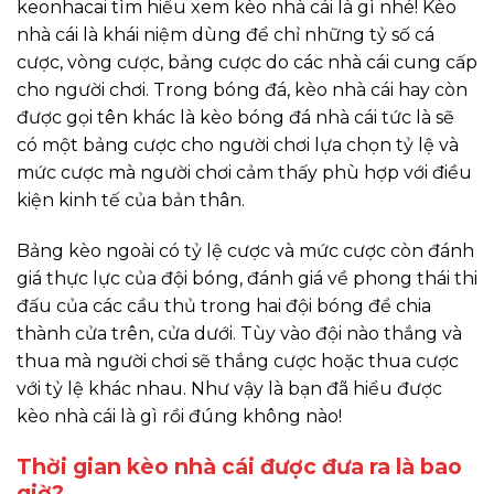
keonhacai tìm hiểu xem kèo nhà cái là gì nhé! Kèo
nhà cái là khái niệm dùng để chỉ những tỷ số cá
cược, vòng cược, bảng cược do các nhà cái cung cấp
cho người chơi. Trong bóng đá, kèo nhà cái hay còn
được gọi tên khác là kèo bóng đá nhà cái tức là sẽ
có một bảng cược cho người chơi lựa chọn tỷ lệ và
mức cược mà người chơi cảm thấy phù hợp với điều
kiện kinh tế của bản thân.
Bảng kèo ngoài có tỷ lệ cược và mức cược còn đánh
giá thực lực của đội bóng, đánh giá về phong thái thi
đấu của các cầu thủ trong hai đội bóng để chia
thành cửa trên, cửa dưới. Tùy vào đội nào thắng và
thua mà người chơi sẽ thắng cược hoặc thua cược
với tỷ lệ khác nhau. Như vậy là bạn đã hiểu được
kèo nhà cái là gì rồi đúng không nào!
Thời gian kèo nhà cái được đưa ra là bao
giờ?