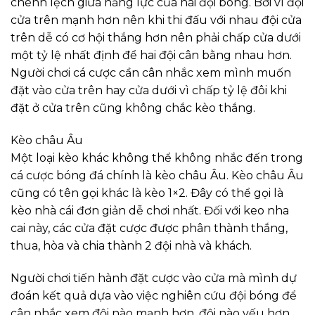
chênh lệch giữa năng lực của hai đội bóng. Bởi vì đội
cửa trên mạnh hơn nên khi thi đấu với nhau đội cửa
trên dễ có cơ hội thắng hơn nên phải chấp cửa dưới
một tỷ lệ nhất định để hai đội cân bằng nhau hơn.
Người chơi cá cược cần cân nhắc xem mình muốn
đặt vào cửa trên hay cửa dưới vì chấp tỷ lệ đôi khi
đặt ở cửa trên cũng không chắc kèo thắng.
Kèo châu Âu
Một loại kèo khác không thể không nhắc đến trong
cá cược bóng đá chính là kèo châu Âu. Kèo châu Âu
cũng có tên gọi khác là kèo 1×2. Đây có thể gọi là
kèo nhà cái đơn giản dễ chơi nhất. Đối với keo nha
cai này, các cửa đặt cược được phân thành thắng,
thua, hòa và chia thành 2 đội nhà và khách.
Người chơi tiến hành đặt cược vào cửa mà mình dự
đoán kết quả dựa vào việc nghiên cứu đội bóng để
cân nhắc xem đội nào mạnh hơn, đội nào yếu hơn