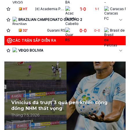
1
0
Academia Puerto Cabello
-
Caracas F
HT
1
-
1
[8]
BRAZILIAN CAMPEONATO GAUCHO 2
0
0
Guarani RS
-
Brasil de P
32'
0
-
0
CÁC TRẬN SẮP DIỄN RA
VĐQG BOLIVIA
Blooming
-
Always Re
23:30
-
[7]
MEXICO LIGA DE EXPANSION MX
07/08
Club Deportivo Dorados de Sinaloa
-
-
[8]
01:00
07/08
Leones Negros de la U. de G.
-
-
[1]
01:00
Vinicius đá trượt 3 quả pen khiến cộng
BRAZILIAN CAMPEONATO AMAZONENSE2
đồng NHM thất vọng
07/08
Tháng 7 5, 2026
RB do Norte Clube
-
Clipper
-
00:00
UNCAF WOMEN'S AMERICAN GAMES