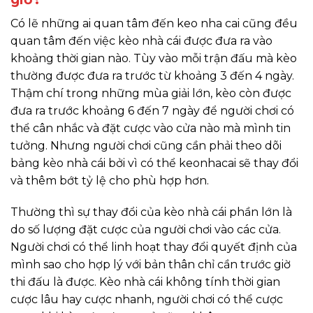
Có lẽ những ai quan tâm đến keo nha cai cũng đều
quan tâm đến việc kèo nhà cái được đưa ra vào
khoảng thời gian nào. Tùy vào mỗi trận đấu mà kèo
thường được đưa ra trước từ khoảng 3 đến 4 ngày.
Thậm chí trong những mùa giải lớn, kèo còn được
đưa ra trước khoảng 6 đến 7 ngày để người chơi có
thể cân nhắc và đặt cược vào cửa nào mà mình tin
tưởng. Nhưng người chơi cũng cần phải theo dõi
bảng kèo nhà cái bởi vì có thể keonhacai sẽ thay đổi
và thêm bớt tỷ lệ cho phù hợp hơn.
Thường thì sự thay đổi của kèo nhà cái phần lớn là
do số lượng đặt cược của người chơi vào các cửa.
Người chơi có thể linh hoạt thay đổi quyết định của
mình sao cho hợp lý với bản thân chỉ cần trước giờ
thi đấu là được. Kèo nhà cái không tính thời gian
cược lâu hay cược nhanh, người chơi có thể cược