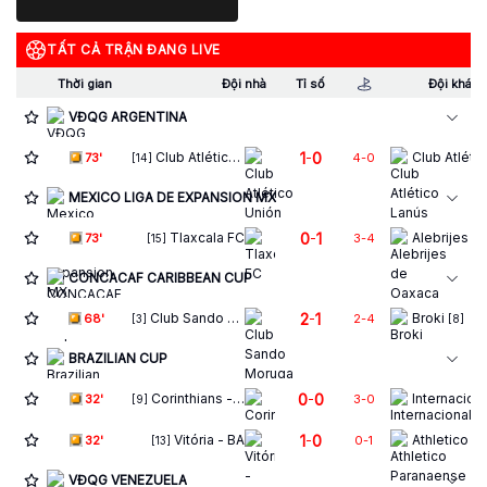
TẤT CẢ TRẬN ĐANG LIVE
Thời gian
Đội nhà
Tỉ số
Đội khách
VĐQG ARGENTINA
1
0
Club Atlético Unión
-
73'
4
-
0
[14]
MEXICO LIGA DE EXPANSION MX
0
1
Tlaxcala FC
-
73'
3
-
4
[15]
CONCACAF CARIBBEAN CUP
2
1
Club Sando Moruga
-
Broki
68'
2
-
4
[3]
[8]
BRAZILIAN CUP
0
0
Corinthians - SP
-
32'
3
-
0
[9]
1
0
Vitória - BA
-
32'
0
-
1
[13]
VĐQG VENEZUELA