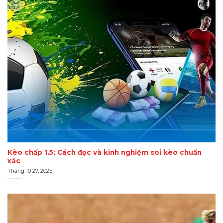
Kèo chấp 1.5: Cách đọc và kinh nghiệm soi kèo chuẩn
xác
Tháng 10 27, 2025