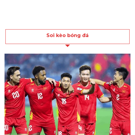
kuwin
Soi kèo bóng đá