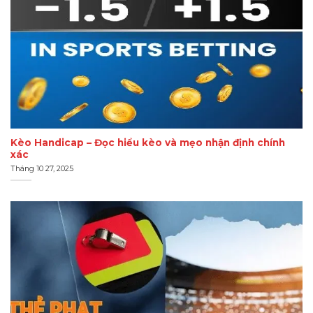
Kèo Handicap – Đọc hiểu kèo và mẹo nhận định chính
xác
Tháng 10 27, 2025