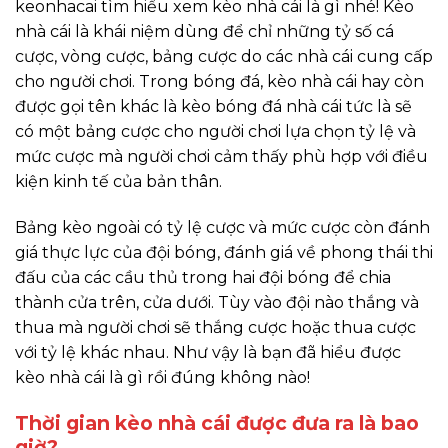
keonhacai tìm hiểu xem kèo nhà cái là gì nhé! Kèo
FAROE ISLANDS DIVISION 1
nhà cái là khái niệm dùng để chỉ những tỷ số cá
0
2
HB Torshavn 2
-
B36 Torshav
45+1'
3
-
4
cược, vòng cược, bảng cược do các nhà cái cung cấp
cho người chơi. Trong bóng đá, kèo nhà cái hay còn
PER LIGA FEMENINA
được gọi tên khác là kèo bóng đá nhà cái tức là sẽ
0
1
Flamengo FBC (W)
-
45+1'
0
-
0
có một bảng cược cho người chơi lựa chọn tỷ lệ và
mức cược mà người chơi cảm thấy phù hợp với điều
ISRAEL LIGAT LEUMIT TOTO CUP
kiện kinh tế của bản thân.
1
0
Hapoel Akko
-
Kiryat Yam
88'
1
-
5
[15]
Bảng kèo ngoài có tỷ lệ cược và mức cược còn đánh
1
1
Maccabi Bnei Reineh
-
84'
4
-
8
giá thực lực của đội bóng, đánh giá về phong thái thi
5
1
Hapoel Kfar Saba
-
87'
5
-
8
[8]
đấu của các cầu thủ trong hai đội bóng để chia
thành cửa trên, cửa dưới. Tùy vào đội nào thắng và
1
0
Hapoel Afula
-
82'
7
-
1
[11]
thua mà người chơi sẽ thắng cược hoặc thua cược
1
1
Bnei Yehuda
-
88'
5
-
2
[6]
với tỷ lệ khác nhau. Như vậy là bạn đã hiểu được
kèo nhà cái là gì rồi đúng không nào!
1
1
Ironi Modiin
-
Kafr Qasim
83'
5
-
3
[14]
Thời gian kèo nhà cái được đưa ra là bao
1
0
Ashdod MS
-
87'
4
-
1
giờ?