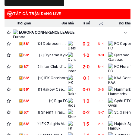
TẤT CẢ TRẬN ĐANG LIVE
Thời gian
Đội nhà
Tỉ số
Đội khách
EUROPA CONFERENCE LEAGUE
0
2
Debreceni VSC
-
88'
6
-
4
[12]
1
0
Dynamo Kyiv
-
Qarabag
86'
3
-
11
[9]
[2]
2
0
Inter Club d'Escaldes
-
87'
8
-
4
[2]
0
1
IFK Goteborg
-
KAA Gent
88'
1
-
3
[13]
[4
0
0
Rakow Czestochowa
-
Hammarby
89'
3
-
6
[17]
1
0
Riga FC
-
Győri ETO 
88'
5
-
1
[2]
0
2
Sheriff Tiraspol
-
St. Gallen
87'
5
-
7
[1]
[3
1
5
FK Zalgiris Vilnius
-
Hajduk Spli
88'
2
-
5
[3]