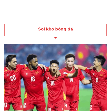
kuwin
Soi kèo bóng đá