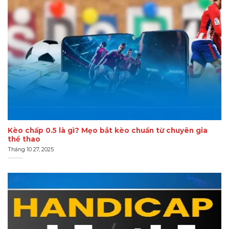
Kèo chấp 0.5 là gì? Mẹo bắt kèo chuẩn từ chuyên gia
thể thao
Tháng 10 27, 2025