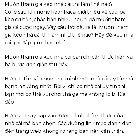
Muốn tham gia kèo nhà cái thì làm thế nào?
Có lẽ sau khi nghe keonhacai giới thiệu về các loại
kèo cơ bản, chắc hẳn nhiều người đã muốn tham
gia cá cược ngay. Vậy câu hỏi đặt ra là “Muốn tham
gia kèo nhà cái thì làm như thế nào? Hãy để keo nha
cai giải đáp giúp bạn nhé!
Muốn tham gia kèo nhà cái bạn chỉ cần thực hiện vài
ba bước đơn giản sau đây:
Bước 1: Tìm và chọn cho mình một nhà cái uy tín mà
bạn tin tưởng nhất. Bởi vì chỉ có nhà cái uy tín thì
bạn mới có thể vui chơi thả ga mà không lo bị lừa
đảo.
Bước 2: Truy cập vào đường link chính thức của
nhà cái mà bạn chọn. Các đường link mạo danh dẫn
đến trang web không rõ ràng bạn nên cẩn thận.