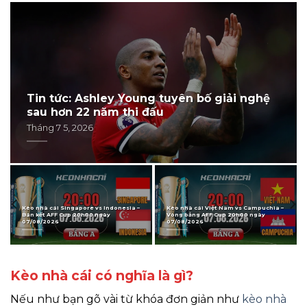
0
1
PAOK Saloniki
-
Anderlecht
HT
2
-
1
[3]
2
0
Thun
-
45+1'
2
-
0
[8]
BRAZILIAN CAMPEONATO PAULISTA YOUTH
0
1
Gremio Prudente SP (Youth)
-
45+1'
2
-
0
Tin tức: Ashley Young tuyên bố giải nghệ
0
1
Portuguesa Youth
-
45+1'
1
-
2
sau hơn 22 năm thi đấu
Tháng 7 5, 2026
0
1
Sao Caetano Youth
-
45+1'
1
-
3
HẠNG NHẤT KUWAIT
0
3
Al Shamiya
-
Al Jazira F
HT
2
-
2
[7]
Kèo nhà cái Singapore vs Indonesia –
Kèo nhà cái Việt Nam vs Campuchia –
0
1
Sporty
-
Al-Sahel
HT
1
-
2
[8]
[3]
Bán kết AFF Cup 20h00 ngày
Vòng bảng AFF Cup 20h00 ngày
07/08/2026
07/08/2026
ARGENTINE RESERVE LEAGUE
1
0
Atletico Rafaela Reserves
-
45+1'
2
-
3
Kèo nhà cái có nghĩa là gì?
2
0
Rosario Central Reserves
-
45+1'
0
-
1
Nếu như bạn gõ vài từ khóa đơn giản như
kèo nhà