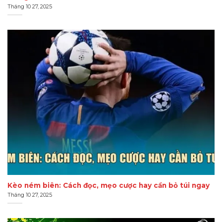
Tháng 10 27, 2025
Kèo ném biên: Cách đọc, mẹo cược hay cần bỏ túi ngay
Tháng 10 27, 2025