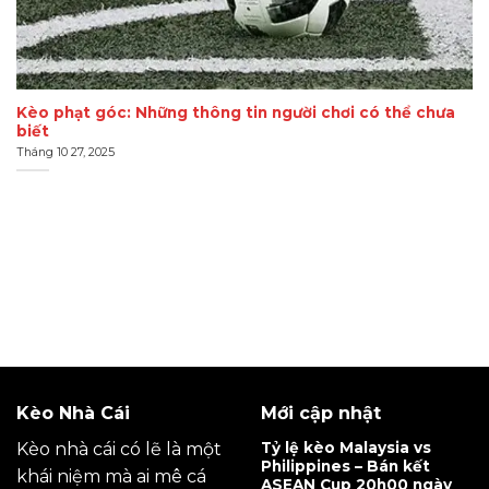
Kèo phạt góc: Những thông tin người chơi có thể chưa
biết
Tháng 10 27, 2025
Kèo Nhà Cái
Mới cập nhật
Tỷ lệ kèo Malaysia vs
Kèo nhà cái có lẽ là một
Philippines – Bán kết
khái niệm mà ai mê cá
ASEAN Cup 20h00 ngày