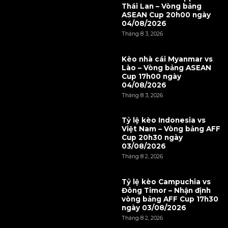
Thái Lan – Vòng bảng
ASEAN Cup 20h00 ngày
04/08/2026
Tháng 8 3, 2026
Kèo nhà cái Myanmar vs
Lào – Vòng bảng ASEAN
Cup 17h00 ngày
04/08/2026
Tháng 8 3, 2026
Tỷ lệ kèo Indonesia vs
Việt Nam – Vòng bảng AFF
Cup 20h30 ngày
03/08/2026
Tháng 8 2, 2026
Tỷ lệ kèo Campuchia vs
Đông Timor – Nhận định
vòng bảng AFF Cup 17h30
ngày 03/08/2026
Tháng 8 2, 2026