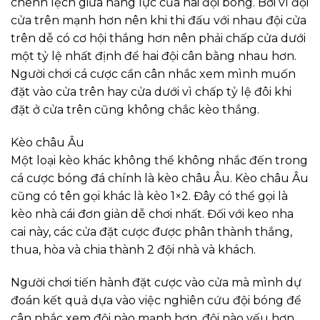
chênh lệch giữa năng lực của hai đội bóng. Bởi vì đội
EUROPA CONFERENCE LEAGUE
cửa trên mạnh hơn nên khi thi đấu với nhau đội cửa
Bohemians
-
Midtjylland
18:45
-
[3]
trên dễ có cơ hội thắng hơn nên phải chấp cửa dưới
một tỷ lệ nhất định để hai đội cân bằng nhau hơn.
Rijeka
-
Ilves Tamp
18:45
-
[5]
Người chơi cá cược cần cân nhắc xem mình muốn
Hibernian F.C.
-
19:00
-
[10]
đặt vào cửa trên hay cửa dưới vì chấp tỷ lệ đôi khi
đặt ở cửa trên cũng không chắc kèo thắng.
Partizan Belgrade
-
19:00
-
[5]
Kèo châu Âu
Tre Fiori
-
FC Drita
19:00
-
[1]
[1]
Một loại kèo khác không thể không nhắc đến trong
EUROPA LEAGUE
cá cược bóng đá chính là kèo châu Âu. Kèo châu Âu
cũng có tên gọi khác là kèo 1×2. Đây có thể gọi là
Benfica
-
19:00
-
[3]
kèo nhà cái đơn giản dễ chơi nhất. Đối với keo nha
VĐQG ARGENTINA
cai này, các cửa đặt cược được phân thành thắng,
Club Atlético Unión
-
22:00
thua, hòa và chia thành 2 đội nhà và khách.
-
[14]
VĐQG BOLIVIA
Người chơi tiến hành đặt cược vào cửa mà mình dự
đoán kết quả dựa vào việc nghiên cứu đội bóng để
Universitario De Vinto
-
Real Potos
19:00
-
[15]
cân nhắc xem đội nào mạnh hơn, đội nào yếu hơn