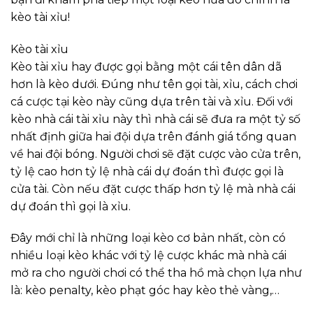
kèo tài xỉu!
Kèo tài xỉu
Kèo tài xỉu hay được gọi bằng một cái tên dân dã
hơn là kèo dưới. Đúng như tên gọi tài, xỉu, cách chơi
cá cược tại kèo này cũng dựa trên tài và xỉu. Đối với
kèo nhà cái tài xỉu này thì nhà cái sẽ đưa ra một tỷ số
nhất định giữa hai đội dựa trên đánh giá tổng quan
về hai đội bóng. Người chơi sẽ đặt cược vào cửa trên,
tỷ lệ cao hơn tỷ lệ nhà cái dự đoán thì được gọi là
cửa tài. Còn nếu đặt cược thấp hơn tỷ lệ mà nhà cái
dự đoán thì gọi là xỉu.
Đây mới chỉ là những loại kèo cơ bản nhất, còn có
nhiều loại kèo khác với tỷ lệ cược khác mà nhà cái
mở ra cho người chơi có thể tha hồ mà chọn lựa như
là: kèo penalty, kèo phạt góc hay kèo thẻ vàng,…