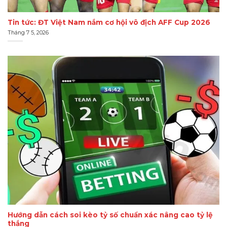
Tin tức: ĐT Việt Nam nắm cơ hội vô địch AFF Cup 2026
Tháng 7 5, 2026
Hướng dẫn cách soi kèo tỷ số chuẩn xác nâng cao tỷ lệ
thắng