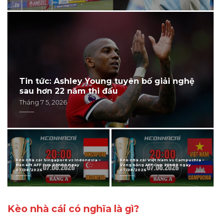
Tin tức: Ashley Young tuyên bố giải nghệ
sau hơn 22 năm thi đấu
Tháng 7 5, 2026
Kèo nhà cái Singapore vs Indonesia –
Kèo nhà cái Việt Nam vs Campuchia –
Bán kết AFF Cup 20h00 ngày
Vòng bảng AFF Cup 20h00 ngày
07/08/2026
07/08/2026
Kèo nhà cái có nghĩa là gì?