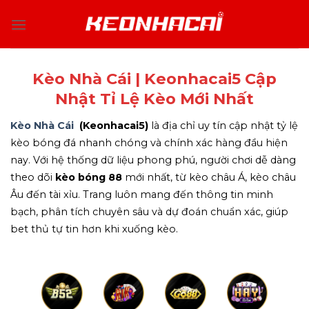
Bỏ
qua
nội
dung
Kèo Nhà Cái | Keonhacai5 Cập
Nhật Tỉ Lệ Kèo Mới Nhất
Kèo Nhà Cái
(Keonhacai5)
là địa chỉ uy tín cập nhật tỷ lệ
kèo bóng đá nhanh chóng và chính xác hàng đầu hiện
nay. Với hệ thống dữ liệu phong phú, người chơi dễ dàng
theo dõi
kèo bóng 88
mới nhất, từ kèo châu Á, kèo châu
Âu đến tài xỉu. Trang luôn mang đến thông tin minh
bạch, phân tích chuyên sâu và dự đoán chuẩn xác, giúp
bet thủ tự tin hơn khi xuống kèo.