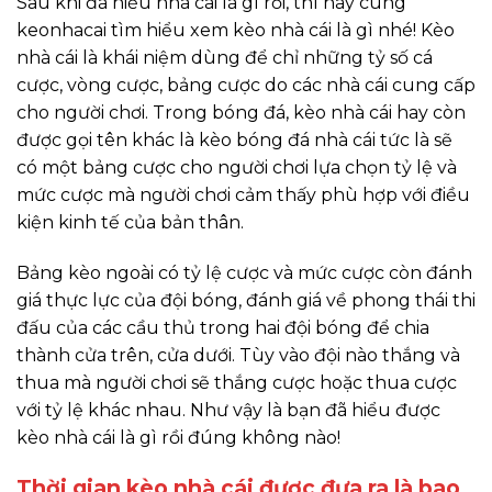
Sau khi đã hiểu nhà cái là gì rồi, thì hãy cùng
keonhacai tìm hiểu xem kèo nhà cái là gì nhé! Kèo
nhà cái là khái niệm dùng để chỉ những tỷ số cá
cược, vòng cược, bảng cược do các nhà cái cung cấp
cho người chơi. Trong bóng đá, kèo nhà cái hay còn
được gọi tên khác là kèo bóng đá nhà cái tức là sẽ
có một bảng cược cho người chơi lựa chọn tỷ lệ và
mức cược mà người chơi cảm thấy phù hợp với điều
kiện kinh tế của bản thân.
Bảng kèo ngoài có tỷ lệ cược và mức cược còn đánh
giá thực lực của đội bóng, đánh giá về phong thái thi
đấu của các cầu thủ trong hai đội bóng để chia
thành cửa trên, cửa dưới. Tùy vào đội nào thắng và
thua mà người chơi sẽ thắng cược hoặc thua cược
với tỷ lệ khác nhau. Như vậy là bạn đã hiểu được
kèo nhà cái là gì rồi đúng không nào!
Thời gian kèo nhà cái được đưa ra là bao