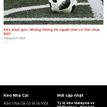
Kèo phạt góc: Những thông tin người chơi có thể chưa
biết
Tháng 10 27, 2025
Kèo Nhà Cái
Mới cập nhật
Tỷ lệ kèo Malaysia vs
Kèo nhà cái có lẽ là một
Philippines – Bán kết