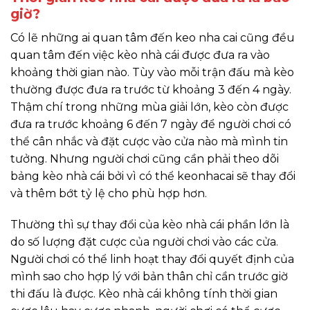
giờ?
Có lẽ những ai quan tâm đến keo nha cai cũng đều
quan tâm đến việc kèo nhà cái được đưa ra vào
khoảng thời gian nào. Tùy vào mỗi trận đấu mà kèo
thường được đưa ra trước từ khoảng 3 đến 4 ngày.
Thậm chí trong những mùa giải lớn, kèo còn được
đưa ra trước khoảng 6 đến 7 ngày để người chơi có
thể cân nhắc và đặt cược vào cửa nào mà mình tin
tưởng. Nhưng người chơi cũng cần phải theo dõi
bảng kèo nhà cái bởi vì có thể keonhacai sẽ thay đổi
và thêm bớt tỷ lệ cho phù hợp hơn.
Thường thì sự thay đổi của kèo nhà cái phần lớn là
do số lượng đặt cược của người chơi vào các cửa.
Người chơi có thể linh hoạt thay đổi quyết định của
mình sao cho hợp lý với bản thân chỉ cần trước giờ
thi đấu là được. Kèo nhà cái không tính thời gian