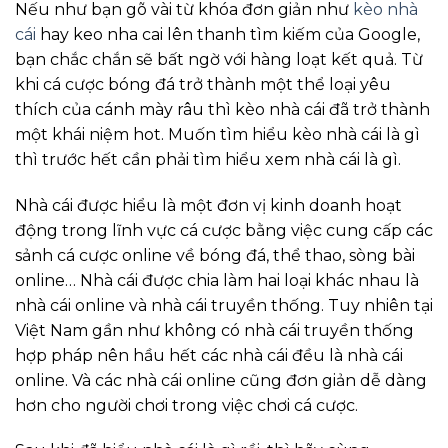
Nếu như bạn gõ vài từ khóa đơn giản như
kèo nhà
cái
hay keo nha cai lên thanh tìm kiếm của Google,
bạn chắc chắn sẽ bất ngờ với hàng loạt kết quả. Từ
khi cá cược bóng đá trở thành một thể loại yêu
thích của cánh mày râu thì kèo nhà cái đã trở thành
một khái niệm hot. Muốn tìm hiểu kèo nhà cái là gì
thì trước hết cần phải tìm hiểu xem nhà cái là gì.
Nhà cái được hiểu là một đơn vị kinh doanh hoạt
động trong lĩnh vực cá cược bằng việc cung cấp các
sảnh cá cược online về bóng đá, thể thao, sòng bài
online… Nhà cái được chia làm hai loại khác nhau là
nhà cái online và nhà cái truyền thống. Tuy nhiên tại
Việt Nam gần như không có nhà cái truyền thống
hợp pháp nên hầu hết các nhà cái đều là nhà cái
online. Và các nhà cái online cũng đơn giản dễ dàng
hơn cho người chơi trong việc chơi cá cược.