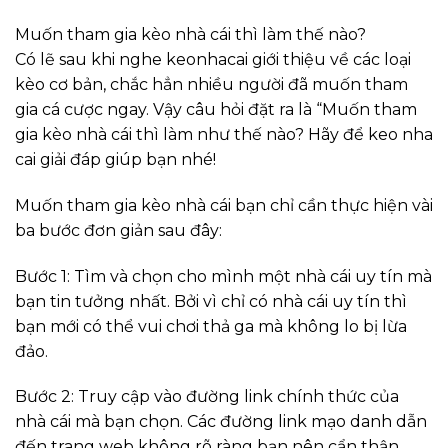
Muốn tham gia kèo nhà cái thì làm thế nào?
Có lẽ sau khi nghe keonhacai giới thiệu về các loại
kèo cơ bản, chắc hẳn nhiều người đã muốn tham
gia cá cược ngay. Vậy câu hỏi đặt ra là “Muốn tham
gia kèo nhà cái thì làm như thế nào? Hãy để keo nha
cai giải đáp giúp bạn nhé!
Muốn tham gia kèo nhà cái bạn chỉ cần thực hiện vài
ba bước đơn giản sau đây:
Bước 1: Tìm và chọn cho mình một nhà cái uy tín mà
bạn tin tưởng nhất. Bởi vì chỉ có nhà cái uy tín thì
bạn mới có thể vui chơi thả ga mà không lo bị lừa
đảo.
Bước 2: Truy cập vào đường link chính thức của
nhà cái mà bạn chọn. Các đường link mạo danh dẫn
đến trang web không rõ ràng bạn nên cẩn thận.