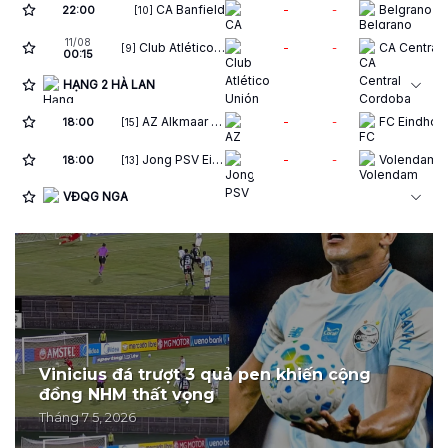
CA Banfield
-
Belgrano
22:00
-
[10]
[11
11/08
Club Atlético Unión
-
-
[9]
00:15
HẠNG 2 HÀ LAN
AZ Alkmaar Youth
-
FC Eindho
18:00
-
[15]
Jong PSV Eindhoven Youth
-
Volendam
18:00
-
[13]
[
VĐQG NGA
Fakel Voronezh
-
16:30
-
[16]
VĐQG THỤY ĐIỂN
IK Sirius FK
-
17:00
-
[1]
Vasteras SK FK
-
Djurgarden
17:00
-
[9]
Vinicius đá trượt 3 quả pen khiến cộng
Loading more...
đồng NHM thất vọng
Tháng 7 5, 2026