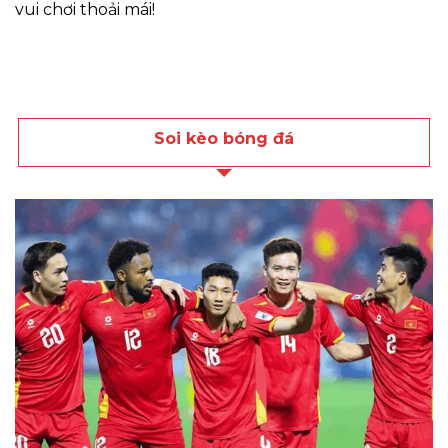
vui chơi thoải mái!
kuwin
Soi kèo bóng đá