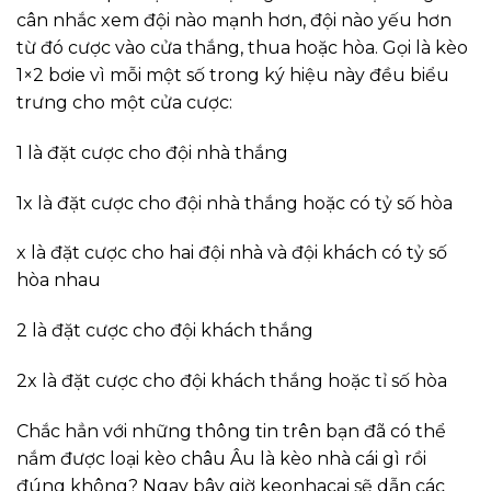
cân nhắc xem đội nào mạnh hơn, đội nào yếu hơn
từ đó cược vào cửa thắng, thua hoặc hòa. Gọi là kèo
1×2 bơie vì mỗi một số trong ký hiệu này đều biểu
trưng cho một cửa cược:
1 là đặt cược cho đội nhà thắng
1x là đặt cược cho đội nhà thắng hoặc có tỷ số hòa
x là đặt cược cho hai đội nhà và đội khách có tỷ số
hòa nhau
2 là đặt cược cho đội khách thắng
2x là đặt cược cho đội khách thắng hoặc tỉ số hòa
Chắc hẳn với những thông tin trên bạn đã có thể
nắm được loại kèo châu Âu là kèo nhà cái gì rồi
đúng không? Ngay bây giờ keonhacai sẽ dẫn các