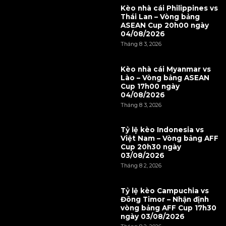
Kèo nhà cái Philippines vs
Thái Lan – Vòng bảng
ASEAN Cup 20h00 ngày
04/08/2026
Tháng 8 3, 2026
Kèo nhà cái Myanmar vs
Lào – Vòng bảng ASEAN
Cup 17h00 ngày
04/08/2026
Tháng 8 3, 2026
Tỷ lệ kèo Indonesia vs
Việt Nam – Vòng bảng AFF
Cup 20h30 ngày
03/08/2026
Tháng 8 2, 2026
Tỷ lệ kèo Campuchia vs
Đông Timor – Nhận định
vòng bảng AFF Cup 17h30
ngày 03/08/2026