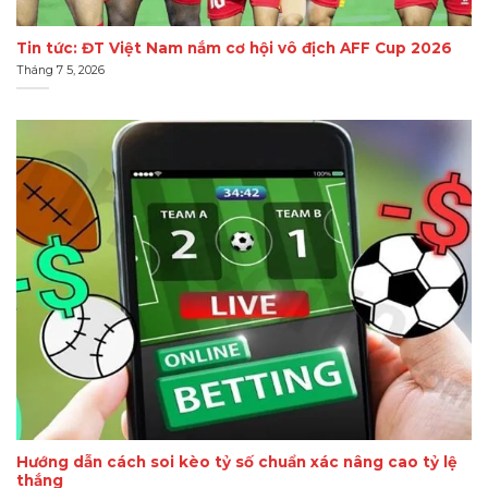
Tin tức: ĐT Việt Nam nắm cơ hội vô địch AFF Cup 2026
Tháng 7 5, 2026
Hướng dẫn cách soi kèo tỷ số chuẩn xác nâng cao tỷ lệ
thắng