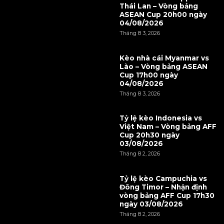
Thái Lan – Vòng bảng
ASEAN Cup 20h00 ngày
04/08/2026
Tháng 8 3, 2026
Kèo nhà cái Myanmar vs
Lào – Vòng bảng ASEAN
Cup 17h00 ngày
04/08/2026
Tháng 8 3, 2026
Tỷ lệ kèo Indonesia vs
Việt Nam – Vòng bảng AFF
Cup 20h30 ngày
03/08/2026
Tháng 8 2, 2026
Tỷ lệ kèo Campuchia vs
Đông Timor – Nhận định
vòng bảng AFF Cup 17h30
ngày 03/08/2026
Tháng 8 2, 2026