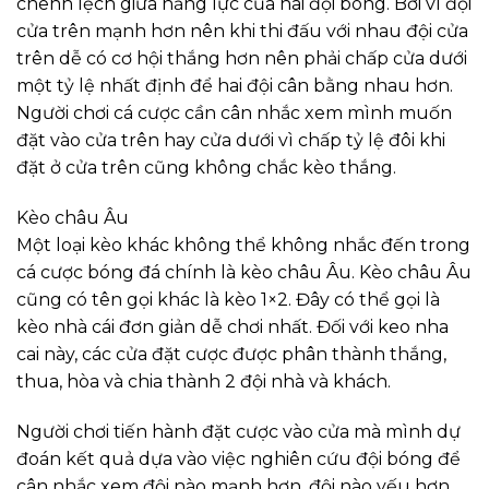
chênh lệch giữa năng lực của hai đội bóng. Bởi vì đội
cửa trên mạnh hơn nên khi thi đấu với nhau đội cửa
trên dễ có cơ hội thắng hơn nên phải chấp cửa dưới
một tỷ lệ nhất định để hai đội cân bằng nhau hơn.
Người chơi cá cược cần cân nhắc xem mình muốn
đặt vào cửa trên hay cửa dưới vì chấp tỷ lệ đôi khi
đặt ở cửa trên cũng không chắc kèo thắng.
Kèo châu Âu
Một loại kèo khác không thể không nhắc đến trong
cá cược bóng đá chính là kèo châu Âu. Kèo châu Âu
cũng có tên gọi khác là kèo 1×2. Đây có thể gọi là
kèo nhà cái đơn giản dễ chơi nhất. Đối với keo nha
cai này, các cửa đặt cược được phân thành thắng,
thua, hòa và chia thành 2 đội nhà và khách.
Người chơi tiến hành đặt cược vào cửa mà mình dự
đoán kết quả dựa vào việc nghiên cứu đội bóng để
cân nhắc xem đội nào mạnh hơn, đội nào yếu hơn