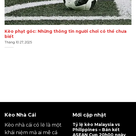
Kèo phạt góc: Những thông tin người chơi có thể chưa
biết
Tháng 10 27, 2025
Kèo Nhà Cái
Mới cập nhật
Tỷ lệ kèo Malaysia vs
Kèo nhà cái có lẽ là một
Philippines – Bán kết
khái niệm mà ai mê cá
ASEAN Cup 20h00 ngày