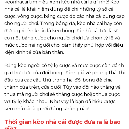
keonhacai tìm hiểu xem kèo nhà cái là gì nhé! Kèo
nhà cái là khái niệm dùng để chỉ những tỷ số cá
cược, vòng cược, bảng cược do các nhà cái cung cấp
cho người chơi. Trong bóng đá, kèo nhà cái hay còn
được gọi tên khác là kèo bóng đá nhà cái tức là sẽ
có một bảng cược cho người chơi lựa chọn tỷ lệ và
mức cược mà người chơi cảm thấy phù hợp với điều
kiện kinh tế của bản thân.
Bảng kèo ngoài có tỷ lệ cược và mức cược còn đánh
giá thực lực của đội bóng, đánh giá về phong thái thi
đấu của các cầu thủ trong hai đội bóng để chia
thành cửa trên, cửa dưới. Tùy vào đội nào thắng và
thua mà người chơi sẽ thắng cược hoặc thua cược
với tỷ lệ khác nhau. Như vậy là bạn đã hiểu được
kèo nhà cái là gì rồi đúng không nào!
Thời gian kèo nhà cái được đưa ra là bao
giờ?