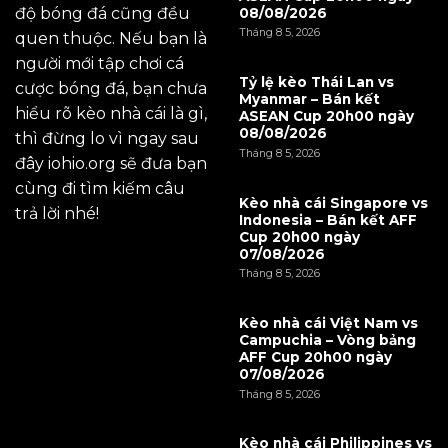
độ bóng đá cũng đều
08/08/2026
Tháng 8 5, 2026
quen thuộc. Nếu bạn là
người mới tập chơi cá
Tỷ lệ kèo Thái Lan vs
cược bóng đá, bạn chưa
Myanmar – Bán kết
hiểu rõ kèo nhà cái là gì,
ASEAN Cup 20h00 ngày
08/08/2026
thì đừng lo vì ngay sau
Tháng 8 5, 2026
đây iohio.org sẽ đưa bạn
cùng đi tìm kiếm câu
Kèo nhà cái Singapore vs
trả lời nhé!
Indonesia – Bán kết AFF
Cup 20h00 ngày
07/08/2026
Tháng 8 5, 2026
Kèo nhà cái Việt Nam vs
Campuchia – Vòng bảng
AFF Cup 20h00 ngày
07/08/2026
Tháng 8 5, 2026
Kèo nhà cái Philippines vs