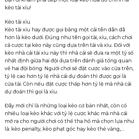
kèo tài xỉu!
Kèo tài xỉu
Kèo tài xỉu hay được gọi bằng một cái tên dân dã
hơn là kèo dưới. Đúng như tên gọi tài, xỉu, cách chơi
cá cược tại kèo này cũng dựa trên tài và xỉu. Đối với
kèo nhà cái tài xỉu này thì nhà cái sẽ đưa ra một tỷ số
nhất định giữa hai đội dựa trên đánh giá tổng quan
về hai đội bóng. Người chơi sẽ đặt cược vào cửa trên,
tỷ lệ cao hơn tỷ lệ nhà cái dự đoán thì được gọi là
cửa tài. Còn nếu đặt cược thấp hơn tỷ lệ mà nhà cái
dự đoán thì gọi là xỉu.
Đây mới chỉ là những loại kèo cơ bản nhất, còn có
nhiều loại kèo khác với tỷ lệ cược khác mà nhà cái
mở ra cho người chơi có thể tha hồ mà chọn lựa như
là: kèo penalty, kèo phạt góc hay kèo thẻ vàng,…