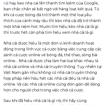
cái
hay keo nha cai lên thanh tìm kiếm của Google,
bạn chắc chắn sẽ bất ngờ với hàng loạt kết quả. Từ
khi cá cược bóng đá trở thành một thể loại yêu
thích của cánh mày râu thì kèo nhà cái đã trở thành
một khái niệm hot. Muốn tìm hiểu kèo nhà cái là gì
thì trước hết cần phải tìm hiểu xem nhà cái là gì.
Nhà cái được hiểu là một đơn vị kinh doanh hoạt
động trong lĩnh vực cá cược bằng việc cung cấp các
sảnh cá cược online về bóng đá, thể thao, sòng bài
online… Nhà cái được chia làm hai loại khác nhau là
nhà cái online và nhà cái truyền thống. Tuy nhiên tại
Việt Nam gần như không có nhà cái truyền thống
hợp pháp nên hầu hết các nhà cái đều là nhà cái
online. Và các nhà cái online cũng đơn giản dễ dàng
hơn cho người chơi trong việc chơi cá cược.
Sau khi đã hiểu nhà cái là gì rồi, thì hãy cùng