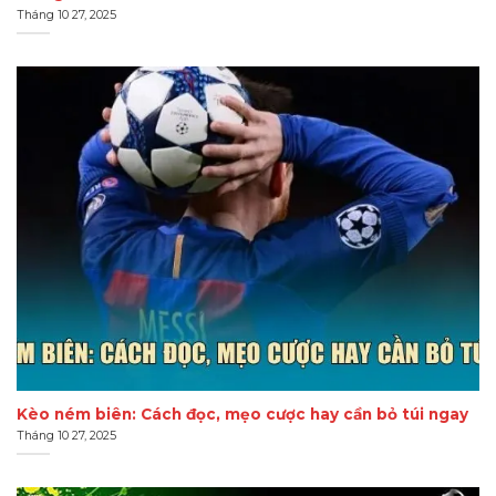
Tháng 10 27, 2025
Kèo ném biên: Cách đọc, mẹo cược hay cần bỏ túi ngay
Tháng 10 27, 2025