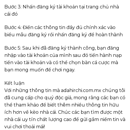
Bước 3: Nhấn đăng ký tài khoản tại trang chủ nhà
cái đó
Bước 4: Điền các thông tin đầy đủ chính xác vào
biểu mẫu đăng ký rồi nhấn đăng ký để hoàn thành
Bước 5: Sau khi đã đăng ký thành công, bạn đăng
nhập vào tài khoản của mình sau đó tiến hành nạp
tiền vào tài khoản và có thể chọn bàn cá cược mà
bạn mong muốn để chơi ngay.
Kết luận
Với những thông tin mà adahirchi.com.mx chúng tôi
đã cung cấp cho quý độc giả, mong rằng các bạn có
thể tham khảo để biết thêm nhiều thông tin hữu
ích hơn về kèo nhà cái. Chúc các bạn tìm được một
nhà cái uy tín chất lượng cao để gửi gắm niềm tin và
vui chơi thoải mái!