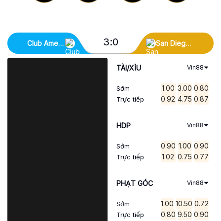
3
:
0
Club America
San Diego FC
TÀI/XỈU
Vin88
1.00
3.00
0.80
Sớm
0.92
4.75
0.87
Trực tiếp
HDP
Vin88
0.90
1.00
0.90
Sớm
1.02
0.75
0.77
Trực tiếp
PHẠT GÓC
Vin88
1.00
10.50
0.72
Sớm
0.80
9.50
0.90
Trực tiếp