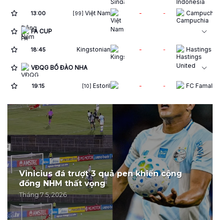
Việt Nam
-
Campuchia
13:00
-
[99]
FA CUP
Kingstonian
-
Hastings Un
18:45
-
VĐQG BỒ ĐÀO NHA
Estoril
-
FC Famalic
19:15
-
[10]
VĐQG ARGENTINA
CA Rosario Central
-
22:30
-
[9]
08/08
Independiente Rivadavia
-
-
[6]
00:45
HẠNG 2 HÀ LAN
Vinicius đá trượt 3 quả pen khiến cộng
Dordrecht
-
18:00
-
[10]
đồng NHM thất vọng
Tháng 7 5, 2026
Emmen
-
Roda JC
18:00
-
[14]
[8]
FC Oss
-
NAC Breda
18:00
-
[16]