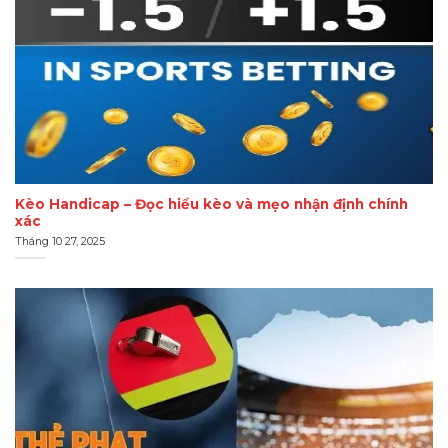
Kèo Handicap – Đọc hiểu kèo và mẹo nhận định chính
xác
Tháng 10 27, 2025