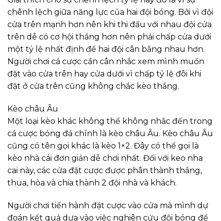
Handsworth Parramore
-
Prestwich 
14:00
chênh lệch giữa năng lực của hai đội bóng. Bởi vì đội
-
cửa trên mạnh hơn nên khi thi đấu với nhau đội cửa
Barnoldswick Town
-
14:00
-
trên dễ có cơ hội thắng hơn nên phải chấp cửa dưới
một tỷ lệ nhất định để hai đội cân bằng nhau hơn.
Tadcaster Albion
-
14:00
-
Người chơi cá cược cần cân nhắc xem mình muốn
Burscough F.C.
-
Droylsden
14:00
-
đặt vào cửa trên hay cửa dưới vì chấp tỷ lệ đôi khi
đặt ở cửa trên cũng không chắc kèo thắng.
Keighley Town
-
14:00
-
Stourport Swifts
-
Hanley To
14:00
-
Kèo châu Âu
Một loại kèo khác không thể không nhắc đến trong
Pershore Town 88
-
Brocton
14:00
-
cá cược bóng đá chính là kèo châu Âu. Kèo châu Âu
Rugby Borough
-
SC Inkberr
14:00
-
cũng có tên gọi khác là kèo 1×2. Đây có thể gọi là
kèo nhà cái đơn giản dễ chơi nhất. Đối với keo nha
Westfields F.C.
-
14:00
-
cai này, các cửa đặt cược được phân thành thắng,
Stafford Rangers
-
Tividale
14:00
-
thua, hòa và chia thành 2 đội nhà và khách.
Gresley Rovers
-
14:00
-
Người chơi tiến hành đặt cược vào cửa mà mình dự
đoán kết quả dựa vào việc nghiên cứu đội bóng để
Winsford United
-
14:00
-