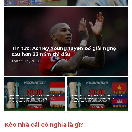
1
0
Kingborough Lions
-
Hobart Zeb
HT
5
-
1
[2]
2
0
Ulverstone
-
HT
0
-
0
[10]
AUSTRALIA NEW SOUTH WALES LEAGUE 2
0
0
South Coast Flame FC
-
7'
0
-
0
Tin tức: Ashley Young tuyên bố giải nghệ
NPL NORTHERN NSW ÚC
sau hơn 22 năm thi đấu
1
1
Newcastle Olympic
-
Valentine
64'
3
-
1
[9]
[8
Tháng 7 5, 2026
0
0
Edgeworth Eagles FC
-
22'
0
-
2
[3]
NATIONAL PREMIER LEAGUES VICTORIA 3
0
2
Moreland City SC
-
Kingston Ci
61'
6
-
7
Kèo nhà cái Singapore vs Indonesia –
Kèo nhà cái Việt Nam vs Campuchia –
Bán kết AFF Cup 20h00 ngày
Vòng bảng AFF Cup 20h00 ngày
07/08/2026
07/08/2026
NEW ZEALAND SOUTH PREMIER LEAGUE
1
0
Northern AFC
-
22'
0
-
2
Kèo nhà cái có nghĩa là gì?
NEW ZEALAND NORTHERN PREMIER LEAGUE