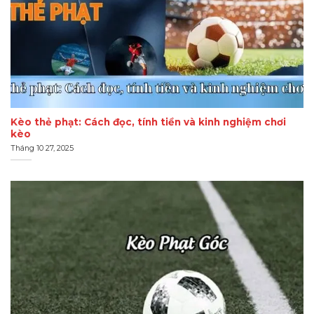
Bovey Tracey
-
Exmouth T
14:00
-
Sidmouth Town
-
Street
14:00
-
Willand Rovers
-
Wellington
14:00
-
Falmouth Town AFC
-
Bideford A
14:00
-
Kèo thẻ phạt: Cách đọc, tính tiền và kinh nghiệm chơi
Saltash United
-
Brixham
14:00
-
kèo
Tháng 10 27, 2025
Ivybridge Town
-
Torpoint Ath
14:00
-
Tavistock AFC
-
St Blazey
14:00
-
Liskeard Athletic
-
14:00
-
VĐQG BỒ ĐÀO NHA
Maritimo
-
Casa Pia A
14:30
-
[17]
Vitoria Guimaraes
-
FC Arouca
17:00
-
[10]
[