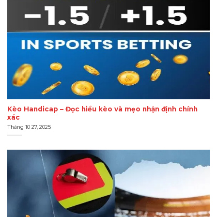
Laverstock Ford
-
14:00
-
Fleet Town
-
Melksham 
14:00
-
Petersfield Town
-
Fareham T
14:00
-
Badshot Lea
-
Brockenhur
14:00
-
Millbrook
-
Bradford T
14:00
-
Devizes Town
-
14:00
-
Kèo Handicap – Đọc hiểu kèo và mẹo nhận định chính
xác
Horndean
-
Hartley Win
14:00
-
Tháng 10 27, 2025
Yateley United
-
Alton Town
14:00
-
Paulton Rovers
-
Fleetlands
14:00
-
-
Christchurc
14:00
-
Bournemouth FC
-
Downton F
14:00
-
Buckland Athletic
-
Barnstaple
14:00
-