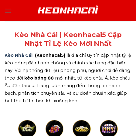
Bỏ
qua
nội
dung
Kèo Nhà Cái | Keonhacai5 Cập
Nhật Tỉ Lệ Kèo Mới Nhất
Kèo Nhà Cái
(Keonhacai5)
là địa chỉ uy tín cập nhật tỷ lệ
kèo bóng đá nhanh chóng và chính xác hàng đầu hiện
nay. Với hệ thống dữ liệu phong phú, người chơi dễ dàng
theo dõi
kèo bóng 88
mới nhất, từ kèo châu Á, kèo châu
Âu đến tài xỉu. Trang luôn mang đến thông tin minh
bạch, phân tích chuyên sâu và dự đoán chuẩn xác, giúp
bet thủ tự tin hơn khi xuống kèo.