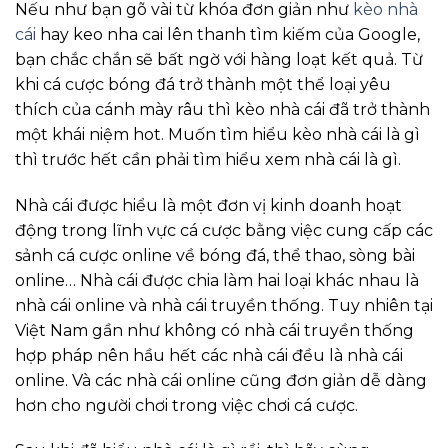
Nếu như bạn gõ vài từ khóa đơn giản như
kèo nhà
2
0
Birkenhead United
-
Manukau Un
22'
0
-
0
cái
hay keo nha cai lên thanh tìm kiếm của Google,
NEW ZEALAND CENTRAL PREMIER LEAGUE
bạn chắc chắn sẽ bất ngờ với hàng loạt kết quả. Từ
khi cá cược bóng đá trở thành một thể loại yêu
3
0
Island Bay United
-
Upper Hutt 
81'
1
-
6
thích của cánh mày râu thì kèo nhà cái đã trở thành
0
0
Petone FC
-
Western Su
63'
1
-
4
một khái niệm hot. Muốn tìm hiểu kèo nhà cái là gì
thì trước hết cần phải tìm hiểu xem nhà cái là gì.
WESTERN AUSTRALIA RESERVES LEAGUE
2
1
Murdoch University Melville FC Reserves
-
64'
0
-
8
Nhà cái được hiểu là một đơn vị kinh doanh hoạt
động trong lĩnh vực cá cược bằng việc cung cấp các
2
2
Curtin University SC Reserves
-
54'
1
-
2
sảnh cá cược online về bóng đá, thể thao, sòng bài
AUSTRALIA CAPITAL TERRITORY U23 LEAGUE
online… Nhà cái được chia làm hai loại khác nhau là
nhà cái online và nhà cái truyền thống. Tuy nhiên tại
1
1
Canberra Croatia FC U23
-
22'
1
-
1
Việt Nam gần như không có nhà cái truyền thống
SOLOMON ISLANDS TELEKOM S-LEAGUE
hợp pháp nên hầu hết các nhà cái đều là nhà cái
online. Và các nhà cái online cũng đơn giản dễ dàng
0
1
Honiara City FC
-
Malaita Kin
HT
2
-
0
hơn cho người chơi trong việc chơi cá cược.
AUSTRALIA NEW SOUTH WALES WOMEN'S LEAGUE