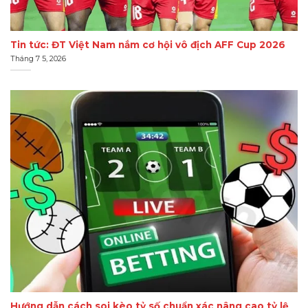
Hullbridge Sports
-
Hadley
14:00
-
Tin tức: ĐT Việt Nam nắm cơ hội vô địch AFF Cup 2026
Clapton Community
-
Benfleet
14:00
-
Tháng 7 5, 2026
Newport Pagnell Town
-
Marlow
14:00
-
North Leigh
-
14:00
-
Easington Sports
-
14:00
-
Windsor Eton
-
14:00
-
Wells City
-
14:00
-
Holyport F.C.
-
14:00
-
Roman Glass St George
-
Hallen
14:00
-
Swindon Supermarine
-
Tuffley Ro
14:00
-
Highworth Town
-
14:00
-
Hướng dẫn cách soi kèo tỷ số chuẩn xác nâng cao tỷ lệ