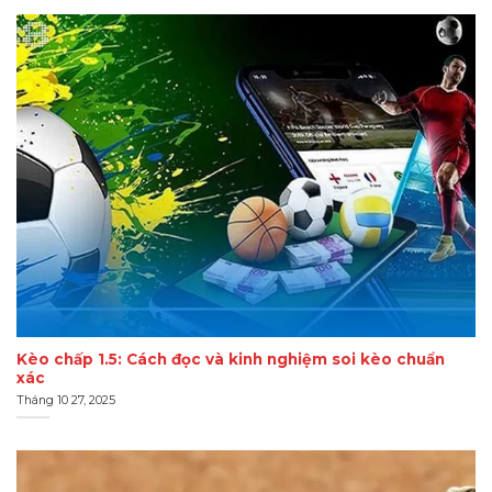
Punjab Utd
-
Seaford T
14:00
-
Horsham YMCA
-
14:00
-
Virginia Water
-
South Park
14:00
-
Godalming Town
-
Tunbridge 
14:00
-
Deal Town
-
Sutton Athle
14:00
-
Broadbridge Heath
-
14:00
-
Whitstable Town
-
Roffey
14:00
-
Merstham
-
Raynes Par
14:00
-
Kennington
-
Sheppey Un
14:00
-
Kèo chấp 1.5: Cách đọc và kinh nghiệm soi kèo chuẩn
xác
Redhill
-
Ashford Un
14:00
-
Tháng 10 27, 2025
Hassocks
-
Sevenoaks
14:00
-
Bedfont
-
14:00
-