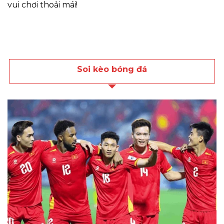
vui chơi thoải mái!
Bedfont Sports
-
Concord Ra
14:00
-
kuwin
Buckhurst Hill
-
14:00
-
Tilbury
-
Wormley R
14:00
-
Soi kèo bóng đá
Harpenden Town
-
14:00
-
Witham Town
-
Colney Hea
14:00
-
Harlow Town
-
Frenford
14:00
-
Haringey Borough
-
14:00
-
Northwood
-
Hutton
14:00
-
Leverstock Green
-
Walthamst
14:00
-
Great Wakering Rovers
-
Takeley
14:00
-
Romford
-
Barton Rov
14:00
-
Stotfold FC
-
Basildon Un
14:00
-