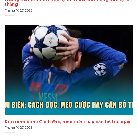
Beaconsfield SYCOB
-
Penn Tyler
14:00
-
thắng
Tháng 10 27, 2025
Kidlington
-
Larkhall Ath
14:00
-
Didcot Town
-
Binfield
14:00
-
Malmesbury Victoria
-
Longleven
14:00
-
Abingdon United
-
14:00
-
Reading Town
-
Tring Athlet
14:00
-
Thatcham Town
-
Cinderford
14:00
-
Beckenham Town
-
Horley Tow
14:00
-
Petts Wood Holmesdale
-
14:00
-
Bexhill Utd
-
14:00
-
Lancing
-
SE Dons
14:00
-
Kèo ném biên: Cách đọc, mẹo cược hay cần bỏ túi ngay
Tháng 10 27, 2025
Midhurst Easebourne
-
14:00
-