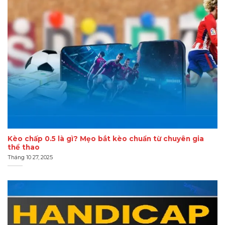
Sutton Common Rovers
-
Phoenix Sp
14:00
-
Faversham Town
-
14:00
-
Corinthian Casuals
-
Lingfield
14:00
-
Epsom Ewell
-
Chipstead 
14:00
-
Ashford Town
-
Bearsted
14:00
-
Steyning Town
-
Erith Town
14:00
-
Tadley Calleva
-
14:00
-
Kèo chấp 0.5 là gì? Mẹo bắt kèo chuẩn từ chuyên gia
Portland United
-
14:00
-
thể thao
Tháng 10 27, 2025
Sherborne Town
-
14:00
-
Shepton Mallet
-
Bashley
14:00
-
Cowes Sports
-
Hamble Cl
14:00
-
East Cowes Victoria Athletic
-
AFC Stone
14:00
-