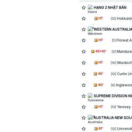
HẠNG 2 NHẬT BẢN
Hokkaido Consadole 
HT
[12]
WESTERN AUSTRALIA
Floreat 
HT
[1]
Mandurah
45+10'
[3]
Murdoch Uni Me
HT
[10]
Curtin U
45'
[12]
Inglewood U
40'
[6]
SUPREME DIVISION N
Yenisey Krasnoyars
HT
[13]
AUSTRALIA NEW SOU
University
61'
[12]