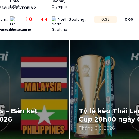
EAGUES VICTORIA 2
1
0
rbija
-
North Geelong Warriors
0.32
4
-
4
0.00
[10]
PREMIER LEAGUE
1
1
ings
-
Sturt Lions
0.72
5
-
5
0
[9]
5
1
C Youth
-
Para Hills Knlghts SC
5
-
1
-
-
[12]
ALIA ÚC
3
1
City
-
Sorrento F.C.
0.85
2
-
3
0.75
[8]
ATE LEAGUE 1
2
1
ited
-
Adelaide Atletico
0.62
5
-
4
-0.25
[6]
s – Bán kết
Tỷ lệ kèo Thái L
1
0
 Jets
-
Adelaide Cobras FC
0.8
1
-
3
0.5
[9]
2026
Cup 20h00 ngày 
0
0
ed FC
-
Adelaide Blue Eagles
1.05
1
-
4
0
[7]
Tháng 8 5, 2026
AN WOMEN'S PREMIER LEAGUE