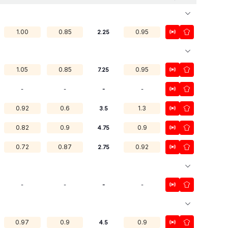
1.00
0.85
0.95
2.25
1.05
0.85
0.95
7.25
-
-
-
-
0.92
0.6
1.3
3.5
0.82
0.9
0.9
4.75
0.72
0.87
0.92
2.75
-
-
-
-
0.97
0.9
0.9
4.5