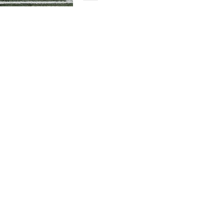
0.92
0.85
0.95
2.75
0.95
0.85
0.95
3.00
-
-
-
-
-
-
-
-
-
-
-
-
-
-
-
-
-
-
-
-
-
-
-
-
-
-
-
-
-
-
-
-