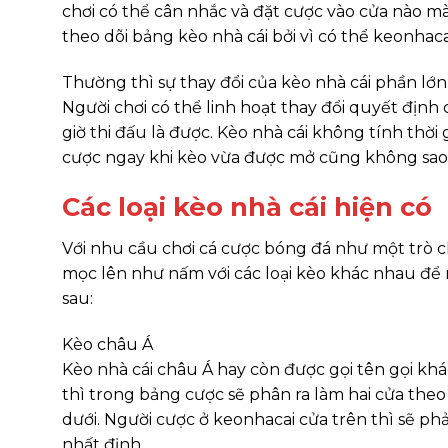
chơi có thể cân nhắc và đặt cược vào cửa nào m
Pontian 
62'
theo dõi bảng kèo nhà cái bởi vì có thể keonhaca
61'
Thường thì sự thay đổi của kèo nhà cái phần lớn 
63'
Người chơi có thể linh hoạt thay đổi quyết định 
giờ thi đấu là được. Kèo nhà cái không tính thời
AUSTRALIA QUEENSL
cược ngay khi kèo vừa được mở cũng không sao
50'
Các loại kèo nhà cái hiện có
52'
Với nhu cầu chơi cá cược bóng đá như một trò c
50'
mọc lên như nấm với các loại kèo khác nhau để n
AUSTRALIA NEW SOU
sau:
NWS Spirit Wo
90+2'
[11]
Kèo châu Á
AUS NPL U23
Kèo nhà cái châu Á hay còn được gọi tên gọi khác
thì trong bảng cược sẽ phân ra làm hai cửa theo
Dandenong Ci
90'
[12]
dưới. Người cược ở keonhacai cửa trên thì sẽ ph
CÁC TRẬN SẮP DIỄN R
nhất định.