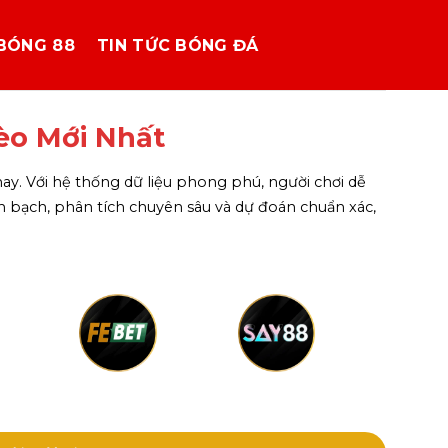
BÓNG 88
TIN TỨC BÓNG ĐÁ
Kèo Mới Nhất
nay. Với hệ thống dữ liệu phong phú, người chơi dễ
h bạch, phân tích chuyên sâu và dự đoán chuẩn xác,