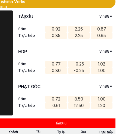
ushima Vortis
TÀI/XỈU
Vin88
0.92
2.25
0.87
Sớm
0.85
2.25
0.95
Trực tiếp
HDP
Vin88
0.77
-0.25
1.02
Sớm
0.80
-0.25
1.00
Trực tiếp
PHẠT GÓC
Vin88
0.72
8.50
1.00
Sớm
0.61
12.50
1.20
Trực tiếp
Tài/Xỉu
Trực tiếp
Khách
Tài
Tỷ lệ
Xỉu