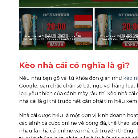
Alamein Wo
90+3'
[7]
Avondale FC 
90+5'
[4]
88'
Kèo nhà cái Singapore vs Indonesia – Bán
Kèo nhà cái Việt Nam vs C
kết AFF Cup 20h00 ngày 07/08/2026
bảng AFF Cup 20h00 ngày 
FC Bulleen Lions
HT
[3]
AUSTRALIA NEW SOU
Kèo nhà cái có nghĩa là gì?
78'
AUSTRALIAN WELSH 
Nếu như bạn gõ vài từ khóa đơn giản như
kèo n
Google, bạn chắc chắn sẽ bất ngờ với hàng loạt 
Hakoah Sydne
25'
[8]
loại yêu thích của cánh mày râu thì kèo nhà cái
Northern Ti
25'
[2]
nhà cái là gì thì trước hết cần phải tìm hiểu xem n
NPL NORTHERN NSW
Nhà cái được hiểu là một đơn vị kinh doanh hoạ
các sảnh cá cược online về bóng đá, thể thao, sò
Adamstown Roseb
25'
[10]
nhau là nhà cái online và nhà cái truyền thống.
Belmont Swansea Uni
25'
[5]