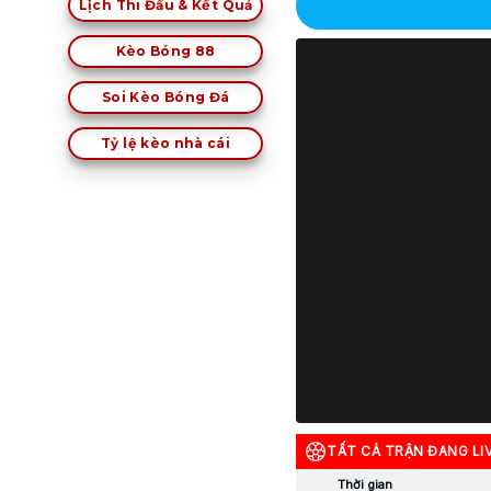
Lịch Thi Đấu & Kết Quả
Kèo Bóng 88
Soi Kèo Bóng Đá
Tỷ lệ kèo nhà cái
TẤT CẢ TRẬN ĐANG LI
Thời gian