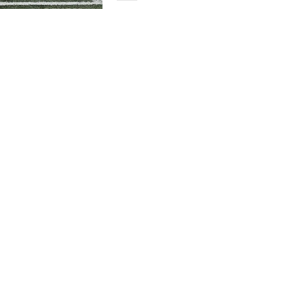
-
-
-
-
-
-
-
-
-
-
-
-
-
-
-
-
-
-
-
-
-
-
-
-
-
-
-
-
-
-
-
-
-
-
-
-
-
-
-
-
-
-
-
-
-
-
-
-