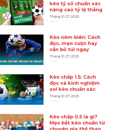
kèo tỷ số chuẩn xác
nâng cao tỷ lệ thắng
Tháng 10 27, 2025
0.90
0.9
0.9
2
0.82
1
0.8
3.5
Kèo ném biên: Cách
đọc, mẹo cược hay
cần bỏ túi ngay
-
-
-
-
Tháng 10 27, 2025
0.42
2.45
0.3
5.5
Kèo chấp 1.5: Cách
đọc và kinh nghiệm
soi kèo chuẩn xác
0.95
0.92
0.87
7
Tháng 10 27, 2025
0.7
0.77
1.02
5.5
Kèo chấp 0.5 là gì?
Mẹo bắt kèo chuẩn từ
0.85
0.97
0.82
1.25
chuyên gia thể thao