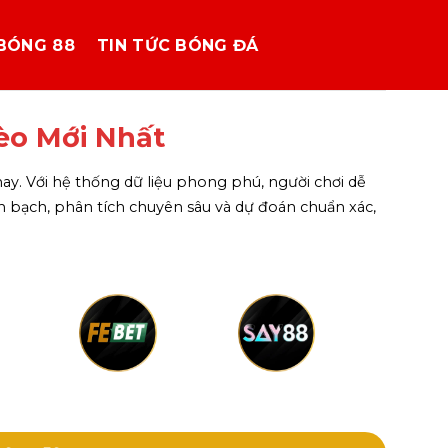
BÓNG 88
TIN TỨC BÓNG ĐÁ
Kèo Mới Nhất
nay. Với hệ thống dữ liệu phong phú, người chơi dễ
h bạch, phân tích chuyên sâu và dự đoán chuẩn xác,