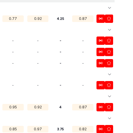
0.77
0.92
0.87
4.25
-
-
-
-
-
-
-
-
-
-
-
-
-
-
-
-
0.95
0.92
0.87
4
0.85
0.97
0.82
3.75