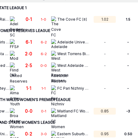
ATE LEAGUE 1
0
1
rs SC
-
The Cove FC
1.02
1
-
0
1.5
[8]
OMEN'S RESERVES LEAGUE
6
1
FFSA NTC Girls (R) (w)
-
Adelaide University Reserve Women
6
-
2
-
-
2
0
Modbury Vista Reserves (W)
-
West Torrens Birkalla Reserves Women
6
-
2
-
-
2
5
Flinders United Reserves Women
-
West Adelaide Reserve Women
0
-
0
-
-
1
1
Youth
-
FC Pari Nizhniy Novgorod Youth
1
-
1
-
-
[15]
TH WALES WOMEN'S PREMIER LEAGUE
0
0
Broadmeadow Magic Women
-
Maitland FC Women
0.85
0
-
1
-3
AND STATE WOMEN'S LEAGUE
0
2
Gold Coast Knights Women
-
Eastern Suburbs SC Women
0.95
3
-
0
0.50