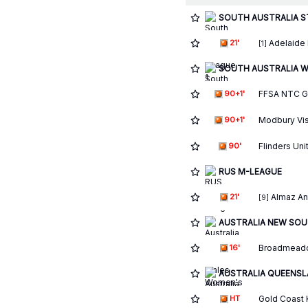
SOUTH AUSTRALIA ST
Adelaide Raide
21'
[1]
SOUTH AUSTRALIA W
90+1'
90+1'
90'
RUS M-LEAGUE
Almaz Antey 
21'
[9]
AUSTRALIA NEW SOU
16'
AUSTRALIA QUEENSL
HT