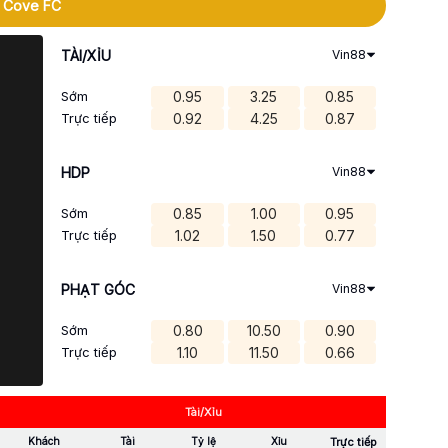
 Cove FC
TÀI/XỈU
Vin88
0.95
3.25
0.85
Sớm
0.92
4.25
0.87
Trực tiếp
HDP
Vin88
0.85
1.00
0.95
Sớm
1.02
1.50
0.77
Trực tiếp
PHẠT GÓC
Vin88
0.80
10.50
0.90
Sớm
1.10
11.50
0.66
Trực tiếp
Tài/Xỉu
Trực tiếp
Khách
Tài
Tỷ lệ
Xỉu