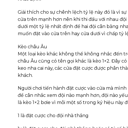
18:45
Giải thích cho sự chênh lệch tỷ lệ này đó là vì sự
C
18:45
cửa trên mạnh hơn nên khi thi đấu với nhau đội
dưới một tỷ lệ nhất định để hai đội cân bằng n
Aylesbury 
18:45
muốn đặt vào cửa trên hay cửa dưới vì chấp tỷ l
Lye
18:45
Kèo châu Âu
Dudley
18:45
Một loại kèo khác không thể không nhắc đến tr
Fores
18:45
châu Âu cũng có tên gọi khác là kèo 1×2. Đây có t
keo nha cai này, các cửa đặt cược được phân thà
18:45
khách.
Hackney
18:45
Người chơi tiến hành đặt cược vào cửa mà mình
H
18:45
để cân nhắc xem đội nào mạnh hơn, đội nào yếu 
là kèo 1×2 bơie vì mỗi một số trong ký hiệu này
White Ensig
18:45
Ascot Unite
19:00
1 là đặt cược cho đội nhà thắng
19:00