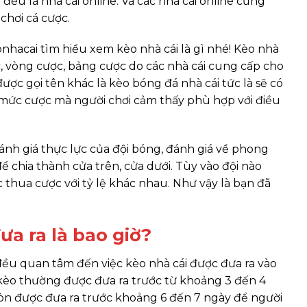
ều là nhà cái online. Và các nhà cái online cũng
LEAGUE
chơi cá cược.
0
0
d FC
-
Mt Druitt Town Rangers FC
0.90
0
-
1
0.00
[16]
eonhacai tìm hiểu xem kèo nhà cái là gì nhé! Kèo nhà
c, vòng cược, bảng cược do các nhà cái cung cấp cho
0
0
tans
-
Inter Lions
0.97
0
-
1
1.25
[11]
ược gọi tên khác là kèo bóng đá nhà cái tức là sẽ có
 mức cược mà người chơi cảm thấy phù hợp với điều
0
0
gels Women
-
Sejong Sportstoto WFC
0
-
0
-
-
[5]
L PREMIER LEAGUES QUEENSLAND
ánh giá thực lực của đội bóng, đánh giá về phong
để chia thành cửa trên, cửa dưới. Tùy vào đội nào
3
2
ns SC
-
Brisbane Roar Youth
1.75
6
-
4
0.25
[11]
 thua cược với tỷ lệ khác nhau. Như vậy là bạn đã
TH WALES LEAGUE 2
2
1
Mounties Wanderers
-
Bankstown United FC
0.85
0
-
0
2
ưa ra là bao giờ?
OOTBALL LEAGUE
đều quan tâm đến việc kèo nhà cái được đưa ra vào
4
0
stoms
-
Bengal Nagpur Railway FC
1.1
0
-
3
0.5
 kèo thường được đưa ra trước từ khoảng 3 đến 4
0
0
Mohun Bagan SG II
-
Bhawanipore
0.85
còn được đưa ra trước khoảng 6 đến 7 ngày để người
0
-
2
0