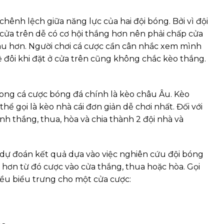
Hartpury University
-
Cirencester
-
-
-
 chênh lệch giữa năng lực của hai đội bóng. Bởi vì đội
ribbs
-
Fairford Town
-
-
-
 cửa trên dễ có cơ hội thắng hơn nên phải chấp cửa
hau hơn. Người chơi cá cược cần cân nhắc xem mình
United
-
Flackwell Heath
-
-
-
ệ đôi khi đặt ở cửa trên cũng không chắc kèo thắng.
 Town
-
Stone Old Alleynians
-
-
-
 Town
-
Droitwich Spa
-
-
-
ong cá cược bóng đá chính là kèo châu Âu. Kèo
t Row
-
Newhaven
hể gọi là kèo nhà cái đơn giản dễ chơi nhất. Đối với
-
-
-
nh thắng, thua, hòa và chia thành 2 đội nhà và
Wokingham Town
-
Corsham Town
-
-
-
 Wick
-
West Essex
-
-
-
 dự đoán kết quả dựa vào việc nghiên cứu đội bóng
illtop
-
Grays Athletic
-
-
-
hơn từ đó cược vào cửa thắng, thua hoặc hòa. Gọi
 đều biểu trưng cho một cửa cược:
n F.C.
-
Heybridge Swifts
-
-
-
d F.C.
-
Clevedon Town
-
-
-
Hinckley Leicester Road FC
-
Whitchurch Alport
-
-
-