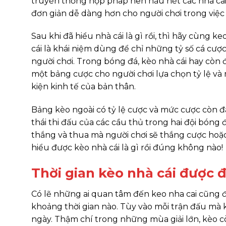
truyền thống hợp pháp nên hầu hết các nhà cái đ
AUSTRALIAN WELSH 
đơn giản dễ dàng hơn cho người chơi trong việc 
Prospect Unite
21'
[15]
Sau khi đã hiểu nhà cái là gì rồi, thì hãy cùng k
cái là khái niệm dùng để chỉ những tỷ số cá cượ
Blacktown Spar
6'
[1]
người chơi. Trong bóng đá, kèo nhà cái hay còn đ
KOREAN WK LEAGUE
một bảng cược cho người chơi lựa chọn tỷ lệ và
kiện kinh tế của bản thân.
Incheon Hyundai Steel Red An
26'
[6]
AUSTRALIA NATIONA
Bảng kèo ngoài có tỷ lệ cược và mức cược còn đ
thái thi đấu của các cầu thủ trong hai đội bóng 
Queensland Lio
89'
[1]
thắng và thua mà người chơi sẽ thắng cược hoặc
AUSTRALIA NEW SOU
hiểu được kèo nhà cái là gì rồi đúng không nào!
21'
Thời gian kèo nhà cái được đ
INDIAN CALCUTTA F
Có lẽ những ai quan tâm đến keo nha cai cũng 
Calcutta Cu
HT
khoảng thời gian nào. Tùy vào mỗi trận đấu mà
ngày. Thậm chí trong những mùa giải lớn, kèo 
45+6'